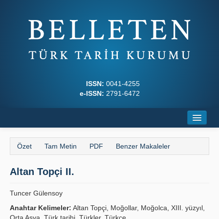
ISSN:
0041-4255
e-ISSN:
2791-6472
Ana Sayfa
Özet
Tam Metin
PDF
Benzer Makaleler
Hakkında
Altan Topçi II.
Dergi Kurulları
Yazım Kuralları
Tuncer Gülensoy
Anahtar Kelimeler:
Altan Topçi, Moğollar, Moğolca, XIII. yüzyıl,
İlkeler
Orta Asya, Türk tarihi, Türkler, Türkçe