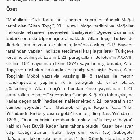
Yayın Politikaları
Özet
"Moğolların Gizli Tarihi" adlı eserden sonra en önemli Moğol
Kılavuzlar
tarihi olan "Altan Topçi", XIII. yüzyıl Moğol tarihini ve Moğollar
hakkında efsanevî şecereden başlayarak Ögedei zamanına
İletişim
kadarki en eski bilgileri içine almaktadır. Altan Topçi, Türkiye'de
ilk defa tarafımızdan ele alınmış, Moğolca aslı ve C.R. Bawden
tarafından yapılan İngilizce tercümesi karşılaştırılarak Türkçeye
tercüme edilmiştir. Eserin 1-21. paragrafları "Belleten"in XXXVIII.
cildinin 152. sayısında (Ekim 1974) yayınlanmış; burada, Altan
Topçi ve nüshaları hakkında geniş bilgi verilmiştir. Ayrıca, Altan
Topçi'nin Moğol yazısıyla yazılmış ilk 8 sayfası ile metnin
transkripsiyonu yapılmış ilk 5 paragrafı da örnek olarak
gösterilmiştir. Altan Topçi'nin bundan önce yayınlanan 1-21.
paragrafları, efsanevî şecereden Çinggis Kağan'ın tahta çıkışına
kadar geçen tarihî hadiseleri nakletmektedir. 21. paragrafın son
cümlesi şöyledir: "….. Mübarek Çinggis Kağan, Kara Yılan
Yılı'ndandı. Kırkbeş yaşına geldiği zaman, Bing Bars Yılı'nda ( =
1206), Onon nehrinin menbaında dokuz tuğlu beyaz bayrağı
kaldırdı (ve) Büyük Kağan'ların tahtına oturdu. Kasar bey isyan
edip kaçtığı zaman, halkın beyi emir verdi (ve) Sübegetei
Bağatur'un takibe çıkmasını istedi." Bu bölümde ele alınan 22-