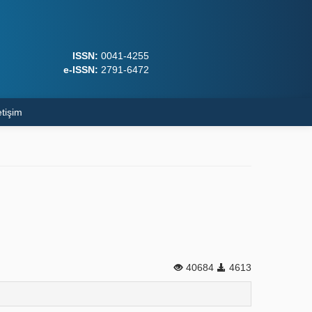
ISSN:
0041-4255
e-ISSN:
2791-6472
etişim
40684
4613