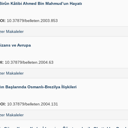
-i Birûn Kâtibi Ahmed Bin Mahmud’un Hayatı
OI:
10.37879/belleten.2003.853
er Makaleler
izans ve Avrupa
I:
10.37879/belleten.2004.63
er Makaleler
n Başlarında Osmanlı-Brezilya İlişkileri
OI:
10.37879/belleten.2004.131
er Makaleler