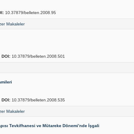
I:
10.37879/belleten.2008.95
er Makaleler
4
DOI:
10.37879/belleten.2008.501
mileri
6
DOI:
10.37879/belleten.2008.535
er Makaleler
pısı Tevkifhanesi ve Mütareke Dönemi’nde İşgali