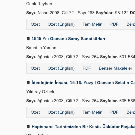
Cenk Reyhan
Sayı:
Nisan 2008, Cilt 72 - Sayı 263
Sayfalar:
95-122
DO
Özet
Özet (English)
Tam Metin
PDF
Benz
1545 Yılı Osmanlı Saray Sanatkârları
Bahattin Yaman
Sayı:
Ağustos 2008, Cilt 72 - Sayı 264
Sayfalar:
501-53
Özet
Özet (English)
PDF
Benzer Makaleler
İdeolojinin İnşası: 15-16. Yüzyıl Osmanlı Selatin Ca
Yıldıray Özbek
Sayı:
Ağustos 2008, Cilt 72 - Sayı 264
Sayfalar:
535-56
Özet
Özet (English)
Tam Metin
PDF
Benz
Hapishane Tarihimizden Bir Kesit: Üsküdar Paşaka