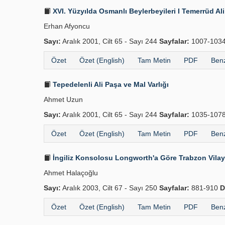
XVI. Yüzyılda Osmanlı Beylerbeyileri I Temerrüd Al
Erhan Afyoncu
Sayı:
Aralık 2001, Cilt 65 - Sayı 244
Sayfalar:
1007-103
Özet
Özet (English)
Tam Metin
PDF
Benz
Tepedelenli Ali Paşa ve Mal Varlığı
Ahmet Uzun
Sayı:
Aralık 2001, Cilt 65 - Sayı 244
Sayfalar:
1035-107
Özet
Özet (English)
Tam Metin
PDF
Benz
İngiliz Konsolosu Longworth'a Göre Trabzon Vilay
Ahmet Halaçoğlu
Sayı:
Aralık 2003, Cilt 67 - Sayı 250
Sayfalar:
881-910
D
Özet
Özet (English)
Tam Metin
PDF
Benz