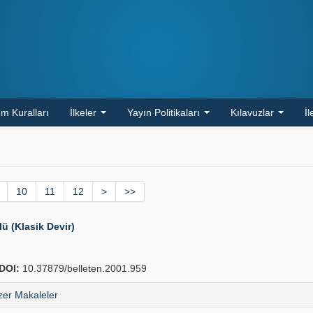
m Kuralları
İlkeler
Yayın Politikaları
Kılavuzlar
İl
10
11
12
>
>>
 (Klasik Devir)
DOI:
10.37879/belleten.2001.959
er Makaleler