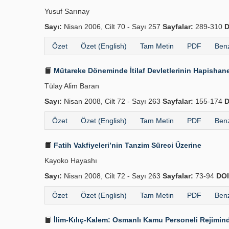
Yusuf Sarınay
Sayı:
Nisan 2006, Cilt 70 - Sayı 257
Sayfalar:
289-310
D
Özet
Özet (English)
Tam Metin
PDF
Benz
Mütareke Döneminde İtilaf Devletlerinin Hapishane
Tülay Ali̇m Baran
Sayı:
Nisan 2008, Cilt 72 - Sayı 263
Sayfalar:
155-174
D
Özet
Özet (English)
Tam Metin
PDF
Benz
Fatih Vakfiyeleri’nin Tanzim Süreci Üzerine
Kayoko Hayashı
Sayı:
Nisan 2008, Cilt 72 - Sayı 263
Sayfalar:
73-94
DOI
Özet
Özet (English)
Tam Metin
PDF
Benz
İlim-Kılıç-Kalem: Osmanlı Kamu Personeli Rejimind