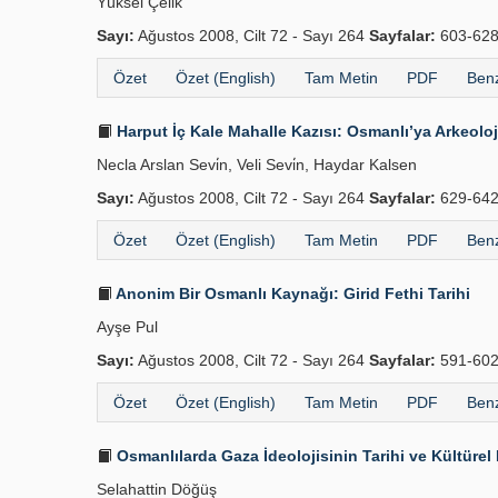
Yüksel Çeli̇k
Sayı:
Ağustos 2008, Cilt 72 - Sayı 264
Sayfalar:
603-62
Özet
Özet (English)
Tam Metin
PDF
Benz
Harput İç Kale Mahalle Kazısı: Osmanlı’ya Arkeoloji
Necla Arslan Sevi̇n, Veli Sevi̇n, Haydar Kalsen
Sayı:
Ağustos 2008, Cilt 72 - Sayı 264
Sayfalar:
629-64
Özet
Özet (English)
Tam Metin
PDF
Benz
Anonim Bir Osmanlı Kaynağı: Girid Fethi Tarihi
Ayşe Pul
Sayı:
Ağustos 2008, Cilt 72 - Sayı 264
Sayfalar:
591-60
Özet
Özet (English)
Tam Metin
PDF
Benz
Osmanlılarda Gaza İdeolojisinin Tarihi ve Kültürel
Selahattin Döğüş