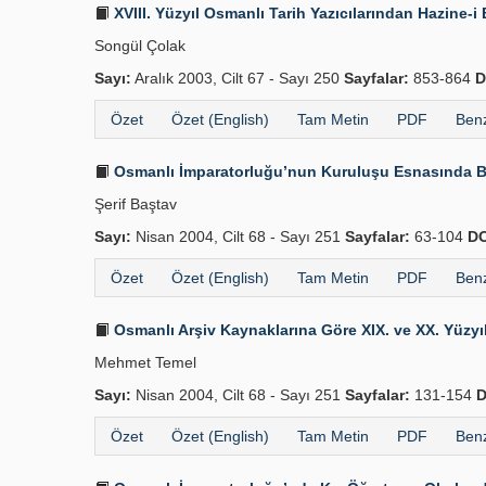
XVIII. Yüzyıl Osmanlı Tarih Yazıcılarından Hazine
Songül Çolak
Sayı:
Aralık 2003, Cilt 67 - Sayı 250
Sayfalar:
853-864
D
Özet
Özet (English)
Tam Metin
PDF
Benz
Osmanlı İmparatorluğu’nun Kuruluşu Esnasında B
Şerif Baştav
Sayı:
Nisan 2004, Cilt 68 - Sayı 251
Sayfalar:
63-104
DO
Özet
Özet (English)
Tam Metin
PDF
Benz
Osmanlı Arşiv Kaynaklarına Göre XIX. ve XX. Yüzyılı
Mehmet Temel
Sayı:
Nisan 2004, Cilt 68 - Sayı 251
Sayfalar:
131-154
D
Özet
Özet (English)
Tam Metin
PDF
Benz