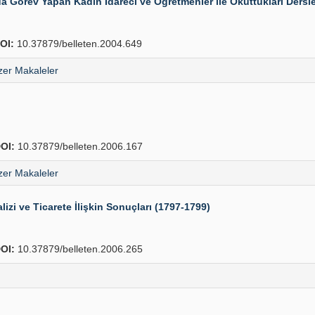
Görev Yapan Kadın İdareci ve Öğretmenler ile Okuttukları Dersle
OI:
10.37879/belleten.2004.649
er Makaleler
OI:
10.37879/belleten.2006.167
er Makaleler
lizi ve Ticarete İlişkin Sonuçları (1797-1799)
OI:
10.37879/belleten.2006.265