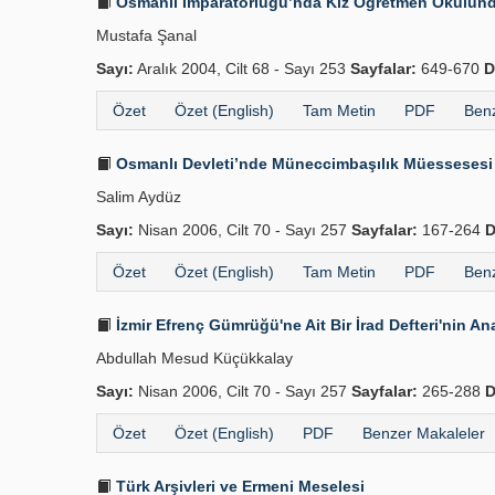
Osmanlı İmparatorluğu’nda Kız Öğretmen Okulunda 
Mustafa Şanal
Sayı:
Aralık 2004, Cilt 68 - Sayı 253
Sayfalar:
649-670
D
Özet
Özet (English)
Tam Metin
PDF
Benz
Osmanlı Devleti’nde Müneccimbaşılık Müessesesi
Salim Aydüz
Sayı:
Nisan 2006, Cilt 70 - Sayı 257
Sayfalar:
167-264
D
Özet
Özet (English)
Tam Metin
PDF
Benz
İzmir Efrenç Gümrüğü'ne Ait Bir İrad Defteri'nin Ana
Abdullah Mesud Küçükkalay
Sayı:
Nisan 2006, Cilt 70 - Sayı 257
Sayfalar:
265-288
D
Özet
Özet (English)
PDF
Benzer Makaleler
Türk Arşivleri ve Ermeni Meselesi