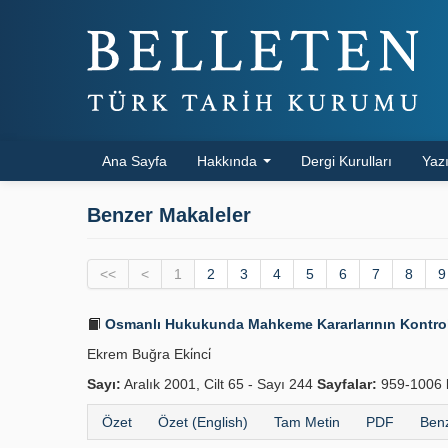
Ana Sayfa
Hakkında
Dergi Kurulları
Yazı
Benzer Makaleler
<<
<
1
2
3
4
5
6
7
8
9
Osmanlı Hukukunda Mahkeme Kararlarının Kontrolü
Ekrem Buğra Eki̇nci̇
Sayı:
Aralık 2001, Cilt 65 - Sayı 244
Sayfalar:
959-1006
Özet
Özet (English)
Tam Metin
PDF
Benz