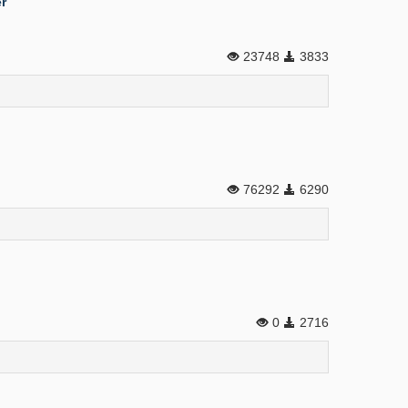
r
23748
3833
76292
6290
0
2716