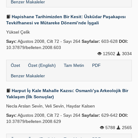
Benzer Makaleler
Hapishane Tarihimizden Bir Kesit: Üsküdar Paşakapısı
Tevkifhanesi ve Mütareke Dönemi’nde İşgali
Yüksel Çeli̇k
Sayı:
Ağustos 2008, Cilt 72 - Sayı 264
Sayfalar:
603-628
DOI:
10.37879/belleten.2008.603
12502
3034
Özet
Özet (English)
Tam Metin
PDF
Benzer Makaleler
Harput İç Kale Mahalle Kazısı: Osmanlı’ya Arkeolojik Bir
Yaklaşım (İlk Sonuçlar)
Necla Arslan Sevi̇n, Veli Sevi̇n, Haydar Kalsen
Sayı:
Ağustos 2008, Cilt 72 - Sayı 264
Sayfalar:
629-642
DOI:
10.37879/belleten.2008.629
5788
2565