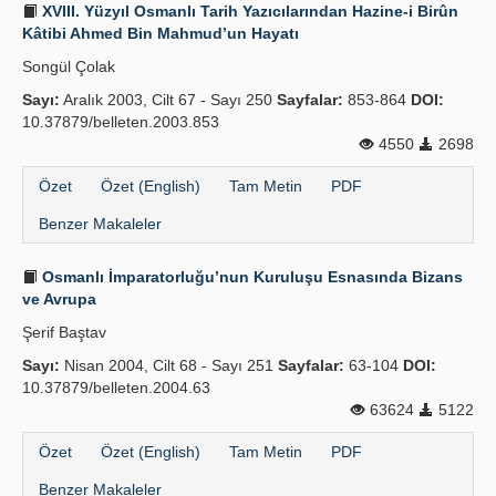
XVIII. Yüzyıl Osmanlı Tarih Yazıcılarından Hazine-i Birûn
Kâtibi Ahmed Bin Mahmud’un Hayatı
Songül Çolak
Sayı:
Aralık 2003, Cilt 67 - Sayı 250
Sayfalar:
853-864
DOI:
10.37879/belleten.2003.853
4550
2698
Özet
Özet (English)
Tam Metin
PDF
Benzer Makaleler
Osmanlı İmparatorluğu’nun Kuruluşu Esnasında Bizans
ve Avrupa
Şerif Baştav
Sayı:
Nisan 2004, Cilt 68 - Sayı 251
Sayfalar:
63-104
DOI:
10.37879/belleten.2004.63
63624
5122
Özet
Özet (English)
Tam Metin
PDF
Benzer Makaleler