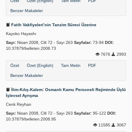
Özet
Özet (English)
Tam Metin
PDF
Benzer Makaleler
Fatih Vakfiyeleri’nin Tanzim Süreci Üzerine
Kayoko Hayashı
Sayı:
Nisan 2008, Cilt 72 - Sayı 263
Sayfalar:
73-94
DOI:
10.37879/belleten.2008.73
7676
2993
Özet
Özet (English)
Tam Metin
PDF
Benzer Makaleler
İlim-Kılıç-Kalem: Osmanlı Kamu Personeli Rejiminde Üçlü
İşlevsel Ayrışma
Cenk Reyhan
Sayı:
Nisan 2008, Cilt 72 - Sayı 263
Sayfalar:
95-122
DOI:
10.37879/belleten.2008.95
11585
3067