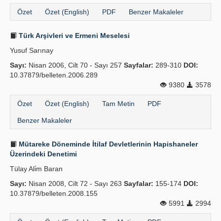
Özet
Özet (English)
PDF
Benzer Makaleler
Türk Arşivleri ve Ermeni Meselesi
Yusuf Sarınay
Sayı:
Nisan 2006, Cilt 70 - Sayı 257
Sayfalar:
289-310
DOI:
10.37879/belleten.2006.289
9380
3578
Özet
Özet (English)
Tam Metin
PDF
Benzer Makaleler
Mütareke Döneminde İtilaf Devletlerinin Hapishaneler
Üzerindeki Denetimi
Tülay Ali̇m Baran
Sayı:
Nisan 2008, Cilt 72 - Sayı 263
Sayfalar:
155-174
DOI:
10.37879/belleten.2008.155
5991
2994