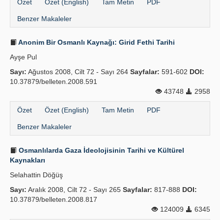
Özet
Özet (English)
Tam Metin
PDF
Benzer Makaleler
Anonim Bir Osmanlı Kaynağı: Girid Fethi Tarihi
Ayşe Pul
Sayı:
Ağustos 2008, Cilt 72 - Sayı 264
Sayfalar:
591-602
DOI:
10.37879/belleten.2008.591
43748
2958
Özet
Özet (English)
Tam Metin
PDF
Benzer Makaleler
Osmanlılarda Gaza İdeolojisinin Tarihi ve Kültürel
Kaynakları
Selahattin Döğüş
Sayı:
Aralık 2008, Cilt 72 - Sayı 265
Sayfalar:
817-888
DOI:
10.37879/belleten.2008.817
124009
6345