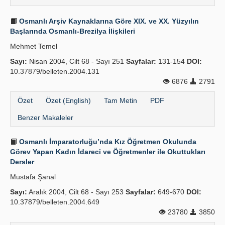
Osmanlı Arşiv Kaynaklarına Göre XIX. ve XX. Yüzyılın
Başlarında Osmanlı-Brezilya İlişkileri
Mehmet Temel
Sayı:
Nisan 2004, Cilt 68 - Sayı 251
Sayfalar:
131-154
DOI:
10.37879/belleten.2004.131
6876
2791
Özet
Özet (English)
Tam Metin
PDF
Benzer Makaleler
Osmanlı İmparatorluğu’nda Kız Öğretmen Okulunda
Görev Yapan Kadın İdareci ve Öğretmenler ile Okuttukları
Dersler
Mustafa Şanal
Sayı:
Aralık 2004, Cilt 68 - Sayı 253
Sayfalar:
649-670
DOI:
10.37879/belleten.2004.649
23780
3850