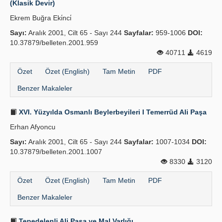
(Klasik Devir)
Yayın Politikaları
Ekrem Buğra Eki̇nci̇
Sayı:
Kılavuzlar
Aralık 2001, Cilt 65 - Sayı 244
Sayfalar:
959-1006
DOI:
10.37879/belleten.2001.959
İletişim
40711
4619
Özet
Özet (English)
Tam Metin
PDF
Benzer Makaleler
XVI. Yüzyılda Osmanlı Beylerbeyileri I Temerrüd Ali Paşa
Erhan Afyoncu
Sayı:
Aralık 2001, Cilt 65 - Sayı 244
Sayfalar:
1007-1034
DOI:
10.37879/belleten.2001.1007
8330
3120
Özet
Özet (English)
Tam Metin
PDF
Benzer Makaleler
Tepedelenli Ali Paşa ve Mal Varlığı