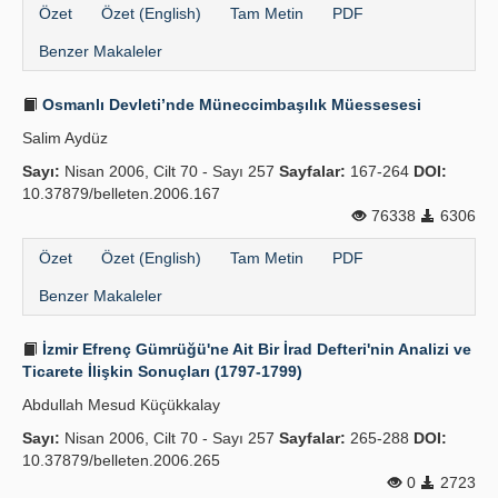
Özet
Özet (English)
Tam Metin
PDF
Benzer Makaleler
Osmanlı Devleti’nde Müneccimbaşılık Müessesesi
Salim Aydüz
Sayı:
Nisan 2006, Cilt 70 - Sayı 257
Sayfalar:
167-264
DOI:
10.37879/belleten.2006.167
76338
6306
Özet
Özet (English)
Tam Metin
PDF
Benzer Makaleler
İzmir Efrenç Gümrüğü'ne Ait Bir İrad Defteri'nin Analizi ve
Ticarete İlişkin Sonuçları (1797-1799)
Abdullah Mesud Küçükkalay
Sayı:
Nisan 2006, Cilt 70 - Sayı 257
Sayfalar:
265-288
DOI:
10.37879/belleten.2006.265
0
2723