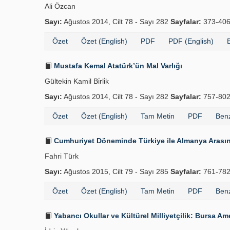
Ali Özcan
Sayı:
Ağustos 2014, Cilt 78 - Sayı 282
Sayfalar:
373-40
Özet
Özet (English)
PDF
PDF (English)
Mustafa Kemal Atatürk’ün Mal Varlığı
Gültekin Kamil Bi̇rli̇k
Sayı:
Ağustos 2014, Cilt 78 - Sayı 282
Sayfalar:
757-80
Özet
Özet (English)
Tam Metin
PDF
Benz
Cumhuriyet Döneminde Türkiye ile Almanya Arasınd
Fahri Türk
Sayı:
Ağustos 2015, Cilt 79 - Sayı 285
Sayfalar:
761-78
Özet
Özet (English)
Tam Metin
PDF
Benz
Yabancı Okullar ve Kültürel Milliyetçilik: Bursa Am