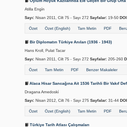
Oylum Höyük Kazılarında Ele Geçen Bir Grup Orta
Atilla Engi̇n
Sayı:
Nisan 2011, Cilt 75 - Sayı 272
Sayfalar:
19-50
DOI
Özet
Özet (English)
Tam Metin
PDF
Benz
Bir Diplomatın Türkiye Anıları (1936 - 1943)
Hans Kroll, Pulat Tacar
Sayı:
Nisan 2011, Cilt 75 - Sayı 272
Sayfalar:
205-260
D
Özet
Tam Metin
PDF
Benzer Makaleler
Alaca Hisar Sancağına Ait 1536 Tarihli Bir Vakıf Def
Dragana Amedoski̇
Sayı:
Nisan 2012, Cilt 76 - Sayı 275
Sayfalar:
31-44
DOI
Özet
Özet (English)
Tam Metin
PDF
Benz
Türkiye Tarih Atlası Çalışmaları