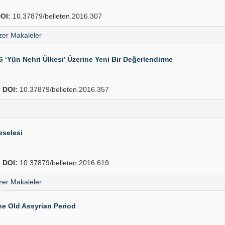
OI:
10.37879/belleten.2016.307
er Makaleler
‘Yün Nehri Ülkesi’ Üzerine Yeni Bir Değerlendirme
0
DOI:
10.37879/belleten.2016.357
eselesi
8
DOI:
10.37879/belleten.2016.619
er Makaleler
e Old Assyrian Period