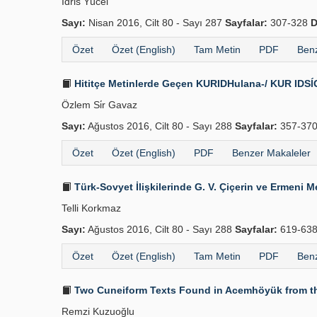
İdris Yücel
Sayı:
Nisan 2016, Cilt 80 - Sayı 287
Sayfalar:
307-328
D
Özet
Özet (English)
Tam Metin
PDF
Benz
Hititçe Metinlerde Geçen KURIDHulana-/ KUR IDSĺG 
Özlem Si̇r Gavaz
Sayı:
Ağustos 2016, Cilt 80 - Sayı 288
Sayfalar:
357-37
Özet
Özet (English)
PDF
Benzer Makaleler
Türk-Sovyet İlişkilerinde G. V. Çiçerin ve Ermeni M
Telli Korkmaz
Sayı:
Ağustos 2016, Cilt 80 - Sayı 288
Sayfalar:
619-63
Özet
Özet (English)
Tam Metin
PDF
Benz
Two Cuneiform Texts Found in Acemhöyük from th
Remzi Kuzuoğlu