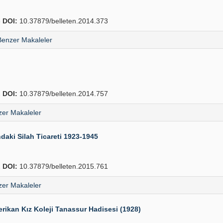
6
DOI:
10.37879/belleten.2014.373
Benzer Makaleler
2
DOI:
10.37879/belleten.2014.757
er Makaleler
aki Silah Ticareti 1923-1945
2
DOI:
10.37879/belleten.2015.761
er Makaleler
erikan Kız Koleji Tanassur Hadisesi (1928)