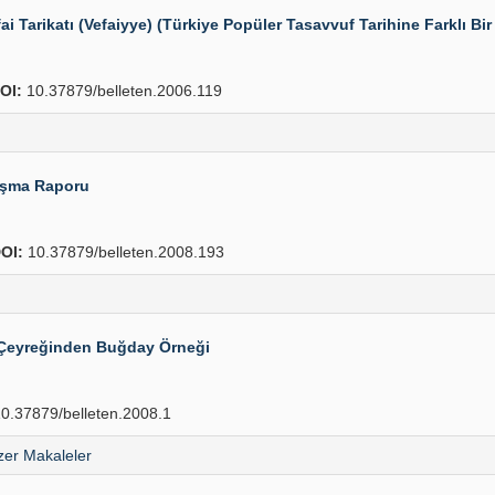
 Tarikatı (Vefaiyye) (Türkiye Popüler Tasavvuf Tarihine Farklı Bir
OI:
10.37879/belleten.2006.119
lışma Raporu
OI:
10.37879/belleten.2008.193
k Çeyreğinden Buğday Örneği
0.37879/belleten.2008.1
er Makaleler