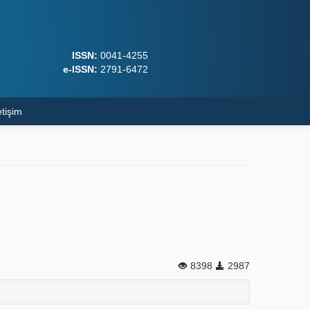
ISSN:
0041-4255
e-ISSN:
2791-6472
etişim
8398
2987