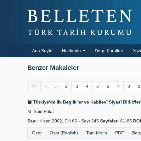
Ana Sayfa
Hakkında
Dergi Kurulları
Yazı
Benzer Makaleler
<<
<
1
2
3
4
5
6
7
8
9
Türkiye'de İlk Beglik'ler ve Kabilevî Siyasî Birlik'le
M. Said Polat
Sayı:
Nisan 2002, Cilt 66 - Sayı 245
Sayfalar:
61-86
DOI
Özet
Özet (English)
Tam Metin
PDF
Benz