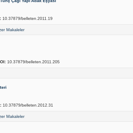
 Tunç Çağı Yapı Adak Eşyası
:
10.37879/belleten.2011.19
er Makaleler
OI:
10.37879/belleten.2011.205
teri
:
10.37879/belleten.2012.31
er Makaleler