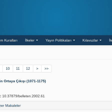
m Kuralları
İlkeler
Yayın Politikaları
Kılavuzlar
İl
10
11
12
>
>>
rin Ortaya Çıkışı (1071-1175)
:
10.37879/belleten.2002.61
er Makaleler