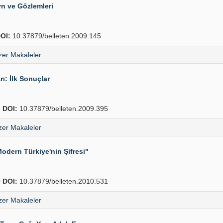
yn ve Gözlemleri
OI:
10.37879/belleten.2009.145
er Makaleler
: İlk Sonuçlar
2
DOI:
10.37879/belleten.2009.395
er Makaleler
odern Türkiye'nin Şifresi"
0
DOI:
10.37879/belleten.2010.531
er Makaleler