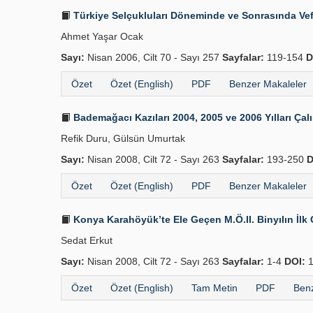
Türkiye Selçukluları Döneminde ve Sonrasında Vefai
Ahmet Yaşar Ocak
Sayı:
Nisan 2006, Cilt 70 - Sayı 257
Sayfalar:
119-154
D
Özet
Özet (English)
PDF
Benzer Makaleler
Bademağacı Kazıları 2004, 2005 ve 2006 Yılları Ça
Refik Duru, Gülsün Umurtak
Sayı:
Nisan 2008, Cilt 72 - Sayı 263
Sayfalar:
193-250
D
Özet
Özet (English)
PDF
Benzer Makaleler
Konya Karahöyük’te Ele Geçen M.Ö.II. Binyılın İl
Sedat Erkut
Sayı:
Nisan 2008, Cilt 72 - Sayı 263
Sayfalar:
1-4
DOI:
1
Özet
Özet (English)
Tam Metin
PDF
Benz