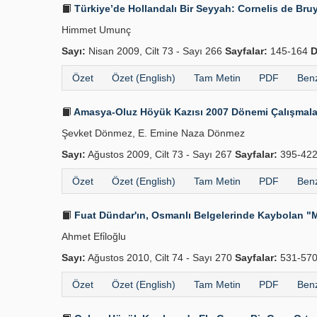
Türkiye’de Hollandalı Bir Seyyah: Cornelis de Bru
Himmet Umunç
Sayı:
Nisan 2009, Cilt 73 - Sayı 266
Sayfalar:
145-164
D
Özet
Özet (English)
Tam Metin
PDF
Benz
Amasya-Oluz Höyük Kazısı 2007 Dönemi Çalışmaları
Şevket Dönmez, E. Emine Naza Dönmez
Sayı:
Ağustos 2009, Cilt 73 - Sayı 267
Sayfalar:
395-42
Özet
Özet (English)
Tam Metin
PDF
Benz
Fuat Dündar'ın, Osmanlı Belgelerinde Kaybolan "M
Ahmet Efi̇loğlu
Sayı:
Ağustos 2010, Cilt 74 - Sayı 270
Sayfalar:
531-57
Özet
Özet (English)
Tam Metin
PDF
Benz