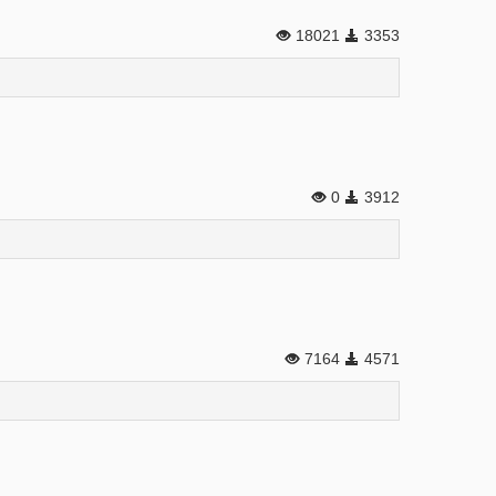
18021
3353
0
3912
7164
4571