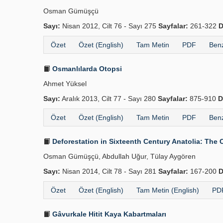
Osman Gümüşçü
Sayı:
Nisan 2012, Cilt 76 - Sayı 275
Sayfalar:
261-322
D
Özet
Özet (English)
Tam Metin
PDF
Benz
Osmanlılarda Otopsi
Ahmet Yüksel
Sayı:
Aralık 2013, Cilt 77 - Sayı 280
Sayfalar:
875-910
D
Özet
Özet (English)
Tam Metin
PDF
Benz
Deforestation in Sixteenth Century Anatolia: The 
Osman Gümüşçü, Abdullah Uğur, Tülay Aygören
Sayı:
Nisan 2014, Cilt 78 - Sayı 281
Sayfalar:
167-200
D
Özet
Özet (English)
Tam Metin (English)
PDF
Gâvurkale Hitit Kaya Kabartmaları