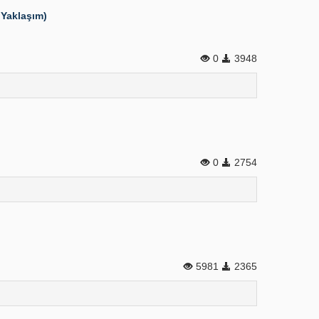
 Yaklaşım)
0
3948
0
2754
5981
2365