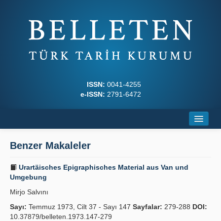
ISSN:
0041-4255
e-ISSN:
2791-6472
Ana Sayfa
Benzer Makaleler
Hakkında
Urartäisches Epigraphisches Material aus Van und
Dergi Kurulları
Umgebung
Mirjo Salvını
Yazım Kuralları
Sayı:
Temmuz 1973, Cilt 37 - Sayı 147
Sayfalar:
279-288
DOI:
İlkeler
10.37879/belleten.1973.147-279