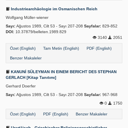
Industriearchäologie im Osmanischen Reich
Wolfgang Müller-wiener
Sayı:
Ağustos 1989, Cilt 53 - Sayı 207-208
Sayfalar:
829-852
DOI:
10.37879/belleten.1989.829
3140
2051
Özet (English)
Tam Metin (English)
PDF (English)
Benzer Makaleler
KANUNİ SÜLEYMAN IN EINEM BERICHT DES STEPHAN
GERLACH [Kitap Tanıtımı]
Gerhard Doerfer
Sayı:
Ağustos 1989, Cilt 53 - Sayı 207-208
Sayfalar:
967-968
0
1750
Özet (English)
PDF (English)
Benzer Makaleler
Urartäisch - Griechischer Religionsgeschictlicher