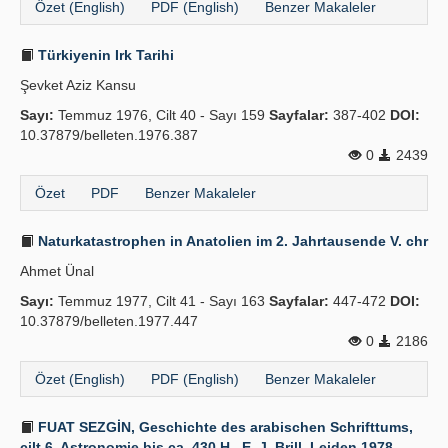
Özet (English)
PDF (English)
Benzer Makaleler
Türkiyenin Irk Tarihi
Şevket Aziz Kansu
Sayı:
Temmuz 1976, Cilt 40 - Sayı 159
Sayfalar:
387-402
DOI:
10.37879/belleten.1976.387
0
2439
Özet
PDF
Benzer Makaleler
Naturkatastrophen in Anatolien im 2. Jahrtausende V. chr
Ahmet Ünal
Sayı:
Temmuz 1977, Cilt 41 - Sayı 163
Sayfalar:
447-472
DOI:
10.37879/belleten.1977.447
0
2186
Özet (English)
PDF (English)
Benzer Makaleler
FUAT SEZGİN, Geschichte des arabischen Schrifttums,
cilt 6, Astronomie bis ca. 430 H., E. J. Brill, Leiden 1978,