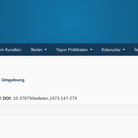
m Kuralları
İlkeler
Yayın Politikaları
Kılavuzlar
İl
nd Umgebung
88
DOI:
10.37879/belleten.1973.147-279