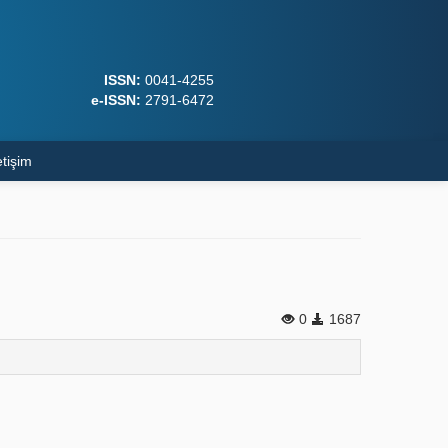
ISSN:
0041-4255
e-ISSN:
2791-6472
etişim
0
1687