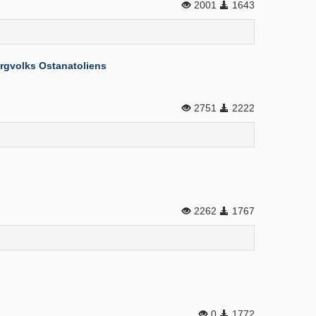
2001
1643
rgvolks Ostanatoliens
2751
2222
2262
1767
0
1772