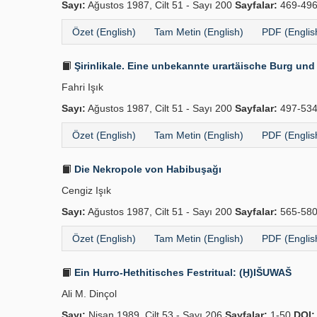
Sayı:
Ağustos 1987, Cilt 51 - Sayı 200
Sayfalar:
469-49
Özet (English)
Tam Metin (English)
PDF (Englis
Şirinlikale. Eine unbekannte urartäische Burg u
Fahri Işık
Sayı:
Ağustos 1987, Cilt 51 - Sayı 200
Sayfalar:
497-53
Özet (English)
Tam Metin (English)
PDF (Englis
Die Nekropole von Habibuşağı
Cengiz Işık
Sayı:
Ağustos 1987, Cilt 51 - Sayı 200
Sayfalar:
565-58
Özet (English)
Tam Metin (English)
PDF (Englis
Ein Hurro-Hethitisches Festritual: (Ḫ)IŠUWAŠ
Ali M. Dinçol
Sayı:
Nisan 1989, Cilt 53 - Sayı 206
Sayfalar:
1-50
DOI: