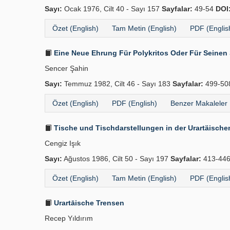
Sayı:
Ocak 1976, Cilt 40 - Sayı 157
Sayfalar:
49-54
DOI
Özet (English)
Tam Metin (English)
PDF (Englis
Eine Neue Ehrung Für Polykritos Oder Für Seinen 
Sencer Şahin
Sayı:
Temmuz 1982, Cilt 46 - Sayı 183
Sayfalar:
499-5
Özet (English)
PDF (English)
Benzer Makaleler
Tische und Tischdarstellungen in der Urartäische
Cengiz Işık
Sayı:
Ağustos 1986, Cilt 50 - Sayı 197
Sayfalar:
413-44
Özet (English)
Tam Metin (English)
PDF (Englis
Urartāische Trensen
Recep Yıldırım