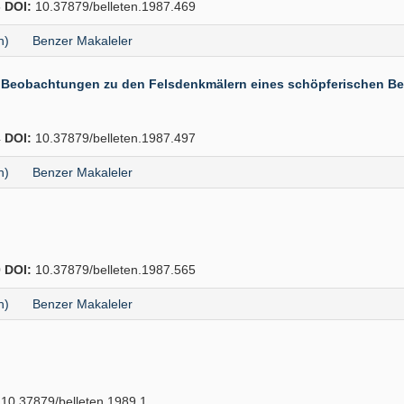
6
DOI:
10.37879/belleten.1987.469
h)
Benzer Makaleler
nd Beobachtungen zu den Felsdenkmälern eines schöpferischen Be
4
DOI:
10.37879/belleten.1987.497
h)
Benzer Makaleler
0
DOI:
10.37879/belleten.1987.565
h)
Benzer Makaleler
10.37879/belleten.1989.1