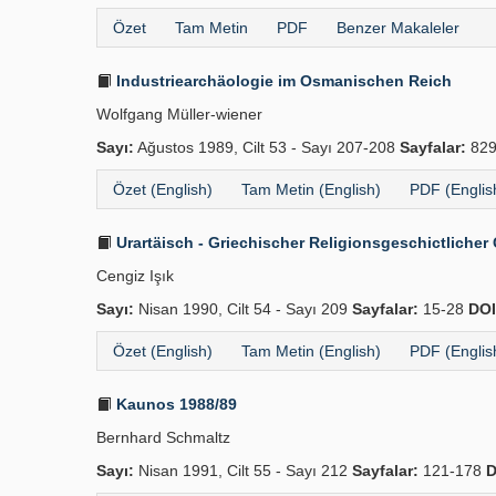
Özet
Tam Metin
PDF
Benzer Makaleler
Industriearchäologie im Osmanischen Reich
Wolfgang Müller-wiener
Sayı:
Ağustos 1989, Cilt 53 - Sayı 207-208
Sayfalar:
829
Özet (English)
Tam Metin (English)
PDF (Englis
Urartäisch - Griechischer Religionsgeschictliche
Cengiz Işık
Sayı:
Nisan 1990, Cilt 54 - Sayı 209
Sayfalar:
15-28
DOI
Özet (English)
Tam Metin (English)
PDF (Englis
Kaunos 1988/89
Bernhard Schmaltz
Sayı:
Nisan 1991, Cilt 55 - Sayı 212
Sayfalar:
121-178
D