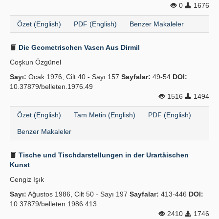
0
1676
Yayın Politikaları
Özet (English)
PDF (English)
Benzer Makaleler
Kılavuzlar
Die Geometrischen Vasen Aus Dirmil
İletişim
Coşkun Özgünel
Sayı:
Ocak 1976, Cilt 40 - Sayı 157
Sayfalar:
49-54
DOI:
10.37879/belleten.1976.49
1516
1494
Özet (English)
Tam Metin (English)
PDF (English)
Benzer Makaleler
Tische und Tischdarstellungen in der Urartäischen
Kunst
Cengiz Işık
Sayı:
Ağustos 1986, Cilt 50 - Sayı 197
Sayfalar:
413-446
DOI:
10.37879/belleten.1986.413
2410
1746