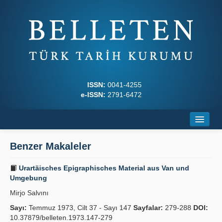
ISSN:
0041-4255
e-ISSN:
2791-6472
Ana Sayfa
Benzer Makaleler
Hakkında
Urartäisches Epigraphisches Material aus Van und
Dergi Kurulları
Umgebung
Mirjo Salvını
Yazım Kuralları
Sayı:
Temmuz 1973, Cilt 37 - Sayı 147
Sayfalar:
279-288
DOI:
İlkeler
10.37879/belleten.1973.147-279