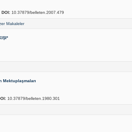
6
DOI:
10.37879/belleten.2007.479
er Makaleler
IŞI*
in Mektuplaşmaları
OI:
10.37879/belleten.1980.301