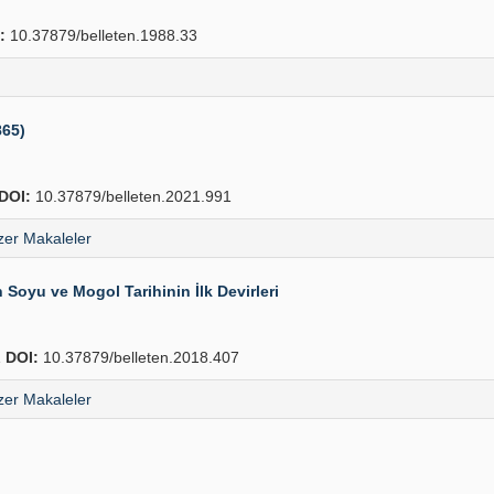
:
10.37879/belleten.1988.33
865)
DOI:
10.37879/belleten.2021.991
er Makaleler
 Soyu ve Mogol Tarihinin İlk Devirleri
1
DOI:
10.37879/belleten.2018.407
er Makaleler