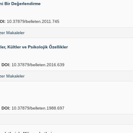
ni Bir Değerlendirme
OI:
10.37879/belleten.2011.745
er Makaleler
r, Kültler ve Psikolojik Özellikler
2
DOI:
10.37879/belleten.2016.639
er Makaleler
6
DOI:
10.37879/belleten.1988.697