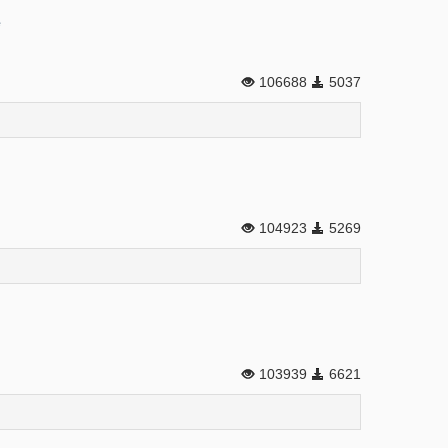
e
106688
5037
104923
5269
103939
6621