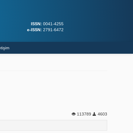
ISSN:
0041-4255
e-ISSN:
2791-6472
etişim
113789
4603