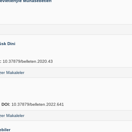
vletleriyle Münasebetleri
üsk Dini
:
10.37879/belleten.2020.43
er Makaleler
1
DOI:
10.37879/belleten.2022.641
er Makaleler
biler