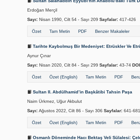
Sultan Salâhaddin Eyyûbî'nin Anadolu'daki Türk De
Erdoğan Merçil
Sayı:
Nisan 1990, Cilt 54 - Sayı 209
Sayfalar:
417-426
Özet
Tam Metin
PDF
Benzer Makaleler
Tarihte Kaybolmuş Bir Medeniyet: Etrüskler Ve Etr
Aynur Çınar
Sayı:
Nisan 2020, Cilt 84 - Sayı 299
Sayfalar:
43-74
DOI
Özet
Özet (English)
Tam Metin
PDF
Benz
Sultan II. Abdülhamid’in Başkâtibi Tahsin Paşa
Naim Ürkmez, Uğur Akbulut
Sayı:
Ağustos 2022, Cilt 86 - Sayı 306
Sayfalar:
641-68
Özet
Özet (English)
Tam Metin
PDF
Benz
Osmanlı Döneminde Hacı Bektaş Veli Sülalesi: Çele