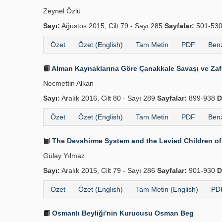
Zeynel Özlü
Sayı:
Ağustos 2015, Cilt 79 - Sayı 285
Sayfalar:
501-53
Özet
Özet (English)
Tam Metin
PDF
Benz
Alman Kaynaklarına Göre Çanakkale Savaşı ve Zaf
Necmettin Alkan
Sayı:
Aralık 2016, Cilt 80 - Sayı 289
Sayfalar:
899-938
D
Özet
Özet (English)
Tam Metin
PDF
Benz
The Devshirme System and the Levied Children of
Gülay Yılmaz
Sayı:
Aralık 2015, Cilt 79 - Sayı 286
Sayfalar:
901-930
D
Özet
Özet (English)
Tam Metin (English)
PDF
Osmanlı Beyliği'nin Kurucusu Osman Beg