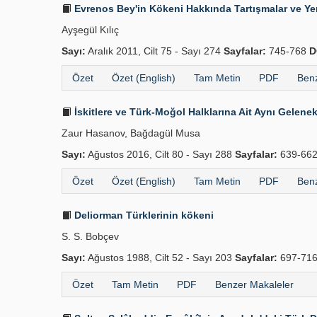
Evrenos Bey'in Kökeni Hakkında Tartışmalar ve Ye
Ayşegül Kılıç
Sayı:
Aralık 2011, Cilt 75 - Sayı 274
Sayfalar:
745-768
D
Özet
Özet (English)
Tam Metin
PDF
Benz
İskitlere ve Türk-Moğol Halklarına Ait Aynı Gelenekle
Zaur Hasanov, Bağdagül Musa
Sayı:
Ağustos 2016, Cilt 80 - Sayı 288
Sayfalar:
639-66
Özet
Özet (English)
Tam Metin
PDF
Benz
Deliorman Türklerinin kökeni
S. S. Bobçev
Sayı:
Ağustos 1988, Cilt 52 - Sayı 203
Sayfalar:
697-71
Özet
Tam Metin
PDF
Benzer Makaleler