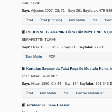
Halil İnalcık
Sayı:
Ağustos 2007, Cilt 71 - Sayı 261
Sayfalar:
479-53
Özet
Özet (English)
Tam Metin
PDF
Benz
RODOS VE 12 ADA'NIN TÜRK HÂKİMİYETİNDEN ÇIK
ŞERAFETTİN TURAN
Sayı:
Ocak 1965, Cilt 29 - Sayı 113
Sayfalar:
77-119
Tam Metin
PDF
Kurtuluş Savaşında Talat Paşa ile Mustafa Kemal'
İlhan Tekeli, Selim İlkin
Sayı:
Nisan 1980, Cilt 44 - Sayı 174
Sayfalar:
301-346
D
Özet
Tam Metin
PDF
Benzer Makaleler
Yezidiler ve İnanç Esasları