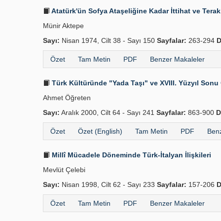
Atatürk'ün Sofya Ataşeliğine Kadar İttihat ve Terak
Münir Aktepe
Sayı:
Nisan 1974, Cilt 38 - Sayı 150
Sayfalar:
263-294
D
Özet
Tam Metin
PDF
Benzer Makaleler
Türk Kültüründe "Yada Taşı" ve XVIII. Yüzyıl Sonu
Ahmet Öğreten
Sayı:
Aralık 2000, Cilt 64 - Sayı 241
Sayfalar:
863-900
D
Özet
Özet (English)
Tam Metin
PDF
Benz
Millî Mücadele Döneminde Türk-İtalyan İlişkileri
Mevlüt Çelebi
Sayı:
Nisan 1998, Cilt 62 - Sayı 233
Sayfalar:
157-206
D
Özet
Tam Metin
PDF
Benzer Makaleler