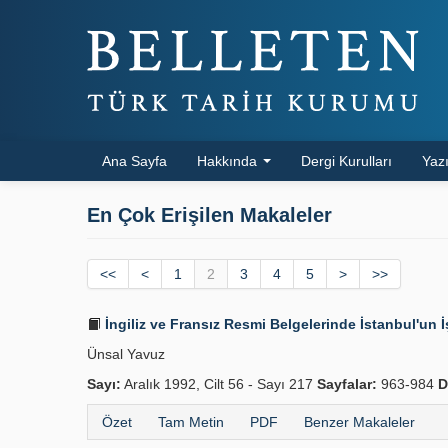
Ana Sayfa
Hakkında
Dergi Kurulları
Yazı
En Çok Erişilen Makaleler
<<
<
1
2
3
4
5
>
>>
İngiliz ve Fransız Resmi Belgelerinde İstanbul'un İ
Ünsal Yavuz
Sayı:
Aralık 1992, Cilt 56 - Sayı 217
Sayfalar:
963-984
D
Özet
Tam Metin
PDF
Benzer Makaleler