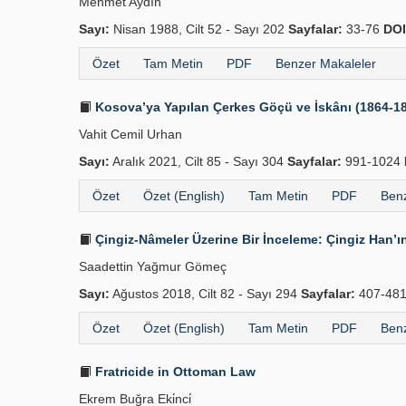
Mehmet Aydın
Sayı:
Nisan 1988, Cilt 52 - Sayı 202
Sayfalar:
33-76
DOI
Özet
Tam Metin
PDF
Benzer Makaleler
Kosova’ya Yapılan Çerkes Göçü ve İskânı (1864-1
Vahit Cemil Urhan
Sayı:
Aralık 2021, Cilt 85 - Sayı 304
Sayfalar:
991-1024
Özet
Özet (English)
Tam Metin
PDF
Benz
Çingiz-Nâmeler Üzerine Bir İnceleme: Çingiz Han’ın
Saadettin Yağmur Gömeç
Sayı:
Ağustos 2018, Cilt 82 - Sayı 294
Sayfalar:
407-48
Özet
Özet (English)
Tam Metin
PDF
Benz
Fratricide in Ottoman Law
Ekrem Buğra Eki̇nci̇