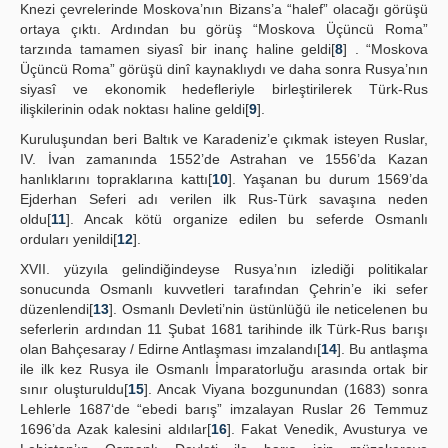
Knezi çevrelerinde Moskova’nın Bizans’a “halef” olacağı görüşü
ortaya çıktı. Ardından bu görüş “Moskova Üçüncü Roma”
tarzında tamamen siyasî bir inanç haline geldi[
8
] . “Moskova
Üçüncü Roma” görüşü dinî kaynaklıydı ve daha sonra Rusya’nın
siyasî ve ekonomik hedefleriyle birleştirilerek Türk-Rus
ilişkilerinin odak noktası haline geldi[
9
].
Kuruluşundan beri Baltık ve Karadeniz’e çıkmak isteyen Ruslar,
IV. İvan zamanında 1552’de Astrahan ve 1556’da Kazan
hanlıklarını topraklarına kattı[
10
]. Yaşanan bu durum 1569’da
Ejderhan Seferi adı verilen ilk Rus-Türk savaşına neden
oldu[
11
]. Ancak kötü organize edilen bu seferde Osmanlı
orduları yenildi[
12
].
XVII. yüzyıla gelindiğindeyse Rusya’nın izlediği politikalar
sonucunda Osmanlı kuvvetleri tarafından Çehrin’e iki sefer
düzenlendi[
13
]. Osmanlı Devleti’nin üstünlüğü ile neticelenen bu
seferlerin ardından 11 Şubat 1681 tarihinde ilk Türk-Rus barışı
olan Bahçesaray / Edirne Antlaşması imzalandı[
14
]. Bu antlaşma
ile ilk kez Rusya ile Osmanlı İmparatorluğu arasında ortak bir
sınır oluşturuldu[
15
]. Ancak Viyana bozgunundan (1683) sonra
Lehlerle 1687‘de “ebedi barış” imzalayan Ruslar 26 Temmuz
1696’da Azak kalesini aldılar[
16
]. Fakat Venedik, Avusturya ve