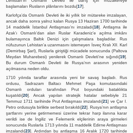
Lehistan’ın Osmanlı Devleti ile barış için müzakereye
başlamaları Rusların plânlarını bozdu[
17
].
Karlofça’da Osmanlı Devleti ile iki yıllık bir mütareke imzalayan,
ancak daha sonra yalnız kalan Rusya 13 Haziran 1700 tarihinde
14 maddelik İstanbul Antlaşması’nı imzaladı[
18
]. Antlaşma ile
Azak’ı Osmanlı’dan alan Ruslar Karadeniz’e açılma imkânı
bulamayınca Baltık Denizi için çalışmalara başladılar. Rus
nüfuzunun Lehistan’a uzanmasını istemeyen İsveç Kralı XII. Karl
(Demirbaş Şarl), Ruslarla giriştiği mücadele sonucunda (Paltova
Meydan Muharebesi) yenilerek Osmanlı Devleti’ne sığındı[
19
].
Bu durum Osmanlı Devleti ile Rusya’nın arasının yeniden
açılmasına neden oldu.
1710 yılında taraflar arasında yeni bir savaş başladı. Rus
ordusu, Sadrazam Baltacı Mehmet Paşa komutasındaki
Osmanlı orduları tarafından Prut boyundaki bataklıkta
kuşatıldı[
20
]. Ancak yapılan stratejik hatalar sebebiyle 21
Temmuz 1711 tarihinde Prut Antlaşması imzalandı[
21
] ve Çar I.
Petro ordusuyla birlikte serbest bırakıldı[
22
]. Rusya’nın antlaşma
şartlarını yerine getirmemesi üzerine tekrar harp ilanına karar
verildi ise de İngiliz ve Felemenk elçilerinin araya girmeleri
sonucunda Ruslarla 1713 yılında 11 maddelik Edirne Antlaşması
imzalandı[
23
]. Ardından bu antlaşma 16 Aralık 1720 tarihinde