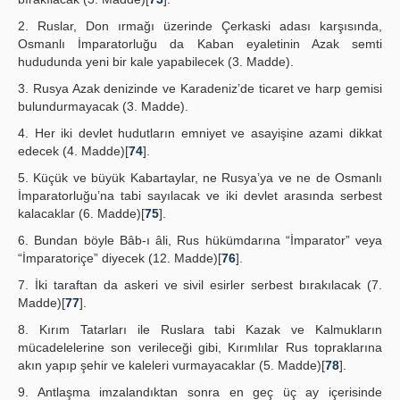
2. Ruslar, Don ırmağı üzerinde Çerkaski adası karşısında,
Osmanlı İmparatorluğu da Kaban eyaletinin Azak semti
hududunda yeni bir kale yapabilecek (3. Madde).
3. Rusya Azak denizinde ve Karadeniz’de ticaret ve harp gemisi
bulundurmayacak (3. Madde).
4. Her iki devlet hudutların emniyet ve asayişine azami dikkat
edecek (4. Madde)[
74
].
5. Küçük ve büyük Kabartaylar, ne Rusya’ya ve ne de Osmanlı
İmparatorluğu’na tabi sayılacak ve iki devlet arasında serbest
kalacaklar (6. Madde)[
75
].
6. Bundan böyle Bâb-ı âli, Rus hükümdarına “İmparator” veya
“İmparatoriçe” diyecek (12. Madde)[
76
].
7. İki taraftan da askeri ve sivil esirler serbest bırakılacak (7.
Madde)[
77
].
8. Kırım Tatarları ile Ruslara tabi Kazak ve Kalmukların
mücadelelerine son verileceği gibi, Kırımlılar Rus topraklarına
akın yapıp şehir ve kaleleri vurmayacaklar (5. Madde)[
78
].
9. Antlaşma imzalandıktan sonra en geç üç ay içerisinde