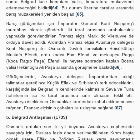
sonra Belgrad kale komutanı Vallis, İmparatora mukavemet
edemeyeceğini bildirdi[
64
]. Bu durum üzerine taraflar arasında
barış müzakereleri yeniden başladı[
65
].
Barış görüşmeleri için İmparator General Kont Neipperg’i
murahhas olarak gönderdi. İki taraf arasında arabuluculuk
yapmakla görevlendirilen Fransız elçisi Marki dö Vilenuvve de
orduya davet edildi. Ardından Fransız elçisi Avusturya delegesi
Kont Neipperg ile Osmanlı Devleti temsilcileri Reisülküttap
Mustafa Efendi, ordu kadısı Esat Efendi ve mektupçu Ragıp
(Koca Ragıp Paşa) Efendi ile heyete sonradan katılan Bosna
valisi Hekimoğlu Ali Paşa arasında görüşmeler başladı[
66
].
Görüşmelerde, Avusturya delegesi İmparator’dan aldığı
talimatlar gereğince Küçük Eflak ve Sırbistan’ı terk edeceklerini,
karşılığında ise Belgrad’ın kendilerinde kalmasını Sava ve Tuna
nehirlerinin ise iki taraf arasında sınır olmasını teklif etti.
Avusturya isteklerinin Osmanlılar tarafından kabul edilmemesine
rağmen, Fransız elçisinin çabaları ile uzlaşma sağlandı[
67
].
b. Belgrad Antlaşması (1739)
Osmanlı orduları son iki yıl boyunca Avusturya cephesinde
savaştığı için, Ruslara fazla önem verilmediğinden Kırım başta
olmak üzere Eflâk ve Boğdan Ruslara karşı savunmasız