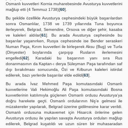
Osmanlı kuvvetleri Kornia muharebesinde Avusturya kuvvetlerini
mağlup etti (4 Temmuz 1738)[
60
].
Bu şekilde özellikle Avusturya cephesindeki büyük başarılardan
sonra Osmanlılar, 1738 ve 1739 yıllarında Tuna boyunca
ilerleyerek, Belgrad, Semendire, Orsova ve diğer şehir, kasaba
ve kaleleri aldılar[
61
]. Bu arada Avusturya cephesinde bu
başarılar yaşanırken, Rusya cephesinde ise Bender seraskeri
Numan Paşa, Kırım kuvvetleri ile birleşerek Aksu (Bug) ve Turla
(Dinyester) boylarında çarpışıp Rusların ilerlemesini
engelledi[
62
]. Karadaki bu başarının yanı sıra Rus
donanmasının da Kaptan-ı derya Süleyman Paşa tarafından saf
dışı bırakılması sonucunda, Özi ve Kılburun kaleleri istirdat
edilerek, bazı yerlerde başarılar elde edildi[
63
].
Bu arada İvaz Mehmed Paşa komutasındaki Osmanlı
kuvvetlerine Vali Hekimoğlu Ali Paşa komutasındaki Bosna
kuvvetlerinin katılımıyla güçlenen Osmanlı ordusu Avusturya’ya
doğru harekete geçti. Osmanlı ordularının Niş’e gelmesi ile
müzakereler yapılarak, Belgrad üzerine gidilmesine karar verildi.
Osmanlı ordusuna mukavemet için Hisarcık önlerine gelen
Avusturya ordusu ile yapılan savaşta Avusturya orduları mağlup
edilerek, Belgrad kuşatıldı ve uzun süren bir muhasaradan