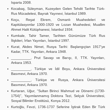
Isparta 2008.
Kocabaş, Süleyman, Kuzeyden Gelen Tehdit Tarihte Türk-
Rus Mücadelesi, Bayrak Yayınevi, İstanbul 1989.
Koçu, Reşat Ekrem, Osmanlı Muahedeleri ve
Kapitülasyonlar 1300-1920 ve Lozan Muahedesi, Muallim
Ahmet Halit Kütüphanesi, İstanbul 1934.
Kumkale, Tahir Tamer, Tarihten Günümüze Türk Rus
İlişkileri, İrfan Yayınları, İstanbul 1997.
Kurat, Akdes Nimet, Rusya Tarihi: Başlangıçtan 1917’ye
Kadar, TTK. Yayınları, Ankara 1948.
__________, Prut Savaşı ve Barışı, II, TTK. Yayınları,
Ankara 1953.
__________, Türkiye ve İdil Boyu, Ankara Üniversitesi
Basımevi, Ankara 1970.
__________, Türkiye ve Rusya, Ankara Üniversitesi
Basımevi, Ankara 1970.
Kurtaran, Uğur, “Sultan Birinci Mahmud ve Dönemi (1730-
1754)”, Yayımlanmamış Doktora Tezi, Selçuk Üniversitesi,
Sosyal Bilimler Enstitüsü, Konya 2012.
Kurtoğlu, Fevzi, 1736-1737 Seferine İştirak Eden Bir Türk