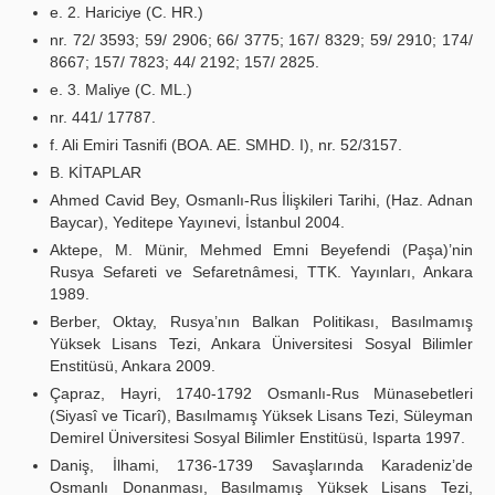
e. 2. Hariciye (C. HR.)
nr. 72/ 3593; 59/ 2906; 66/ 3775; 167/ 8329; 59/ 2910; 174/
8667; 157/ 7823; 44/ 2192; 157/ 2825.
e. 3. Maliye (C. ML.)
nr. 441/ 17787.
f. Ali Emiri Tasnifi (BOA. AE. SMHD. I), nr. 52/3157.
B. KİTAPLAR
Ahmed Cavid Bey, Osmanlı-Rus İlişkileri Tarihi, (Haz. Adnan
Baycar), Yeditepe Yayınevi, İstanbul 2004.
Aktepe, M. Münir, Mehmed Emni Beyefendi (Paşa)’nin
Rusya Sefareti ve Sefaretnâmesi, TTK. Yayınları, Ankara
1989.
Berber, Oktay, Rusya’nın Balkan Politikası, Basılmamış
Yüksek Lisans Tezi, Ankara Üniversitesi Sosyal Bilimler
Enstitüsü, Ankara 2009.
Çapraz, Hayri, 1740-1792 Osmanlı-Rus Münasebetleri
(Siyasî ve Ticarî), Basılmamış Yüksek Lisans Tezi, Süleyman
Demirel Üniversitesi Sosyal Bilimler Enstitüsü, Isparta 1997.
Daniş, İlhami, 1736-1739 Savaşlarında Karadeniz’de
Osmanlı Donanması, Basılmamış Yüksek Lisans Tezi,