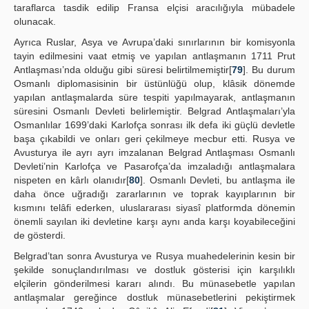
taraflarca tasdik edilip Fransa elçisi aracılığıyla mübadele
olunacak.
Ayrıca Ruslar, Asya ve Avrupa’daki sınırlarının bir komisyonla
tayin edilmesini vaat etmiş ve yapılan antlaşmanın 1711 Prut
Antlaşması’nda olduğu gibi süresi belirtilmemiştir[
79
]. Bu durum
Osmanlı diplomasisinin bir üstünlüğü olup, klâsik dönemde
yapılan antlaşmalarda süre tespiti yapılmayarak, antlaşmanın
süresini Osmanlı Devleti belirlemiştir. Belgrad Antlaşmaları’yla
Osmanlılar 1699’daki Karlofça sonrası ilk defa iki güçlü devletle
başa çıkabildi ve onları geri çekilmeye mecbur etti. Rusya ve
Avusturya ile ayrı ayrı imzalanan Belgrad Antlaşması Osmanlı
Devleti’nin Karlofça ve Pasarofça’da imzaladığı antlaşmalara
nispeten en kârlı olanıdır[
80
]. Osmanlı Devleti, bu antlaşma ile
daha önce uğradığı zararlarının ve toprak kayıplarının bir
kısmını telâfi ederken, uluslararası siyasî platformda dönemin
önemli sayılan iki devletine karşı aynı anda karşı koyabileceğini
de gösterdi.
Belgrad’tan sonra Avusturya ve Rusya muahedelerinin kesin bir
şekilde sonuçlandırılması ve dostluk gösterisi için karşılıklı
elçilerin gönderilmesi kararı alındı. Bu münasebetle yapılan
antlaşmalar gereğince dostluk münasebetlerini pekiştirmek