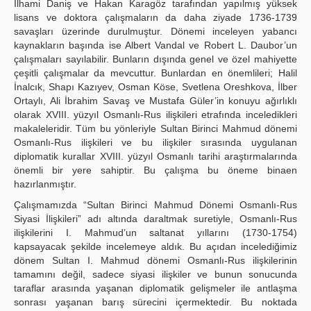
İlhami Daniş ve Hakan Karagöz tarafından yapılmış yüksek
lisans ve doktora çalışmaların da daha ziyade 1736-1739
savaşları üzerinde durulmuştur. Dönemi inceleyen yabancı
kaynakların başında ise Albert Vandal ve Robert L. Daubor’un
çalışmaları sayılabilir. Bunların dışında genel ve özel mahiyette
çeşitli çalışmalar da mevcuttur. Bunlardan en önemlileri; Halil
İnalcık, Shapı Kazıyev, Osman Köse, Svetlena Oreshkova, İlber
Ortaylı, Ali İbrahim Savaş ve Mustafa Güler’in konuyu ağırlıklı
olarak XVIII. yüzyıl Osmanlı-Rus ilişkileri etrafında inceledikleri
makaleleridir. Tüm bu yönleriyle Sultan Birinci Mahmud dönemi
Osmanlı-Rus ilişkileri ve bu ilişkiler sırasında uygulanan
diplomatik kurallar XVIII. yüzyıl Osmanlı tarihi araştırmalarında
önemli bir yere sahiptir. Bu çalışma bu öneme binaen
hazırlanmıştır.
Çalışmamızda “Sultan Birinci Mahmud Dönemi Osmanlı-Rus
Siyasi İlişkileri” adı altında daraltmak suretiyle, Osmanlı-Rus
ilişkilerini I. Mahmud’un saltanat yıllarını (1730-1754)
kapsayacak şekilde incelemeye aldık. Bu açıdan incelediğimiz
dönem Sultan I. Mahmud dönemi Osmanlı-Rus ilişkilerinin
tamamını değil, sadece siyasi ilişkiler ve bunun sonucunda
taraflar arasında yaşanan diplomatik gelişmeler ile antlaşma
sonrası yaşanan barış sürecini içermektedir. Bu noktada