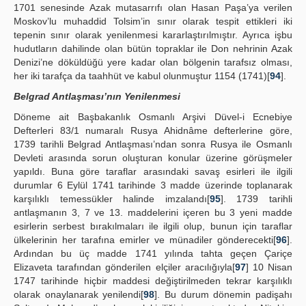
1701 senesinde Azak mutasarrıfı olan Hasan Paşa’ya verilen
Moskov’lu muhaddid Tolsim’in sınır olarak tespit ettikleri iki
tepenin sınır olarak yenilenmesi kararlaştırılmıştır. Ayrıca işbu
hudutların dahilinde olan bütün topraklar ile Don nehrinin Azak
Denizi’ne döküldüğü yere kadar olan bölgenin tarafsız olması,
her iki tarafça da taahhüt ve kabul olunmuştur 1154 (1741)[
94
].
Belgrad Antlaşması’nın Yenilenmesi
Döneme ait Başbakanlık Osmanlı Arşivi Düvel-i Ecnebiye
Defterleri 83/1 numaralı Rusya Ahidnâme defterlerine göre,
1739 tarihli Belgrad Antlaşması’ndan sonra Rusya ile Osmanlı
Devleti arasında sorun oluşturan konular üzerine görüşmeler
yapıldı. Buna göre taraflar arasındaki savaş esirleri ile ilgili
durumlar 6 Eylül 1741 tarihinde 3 madde üzerinde toplanarak
karşılıklı temessükler halinde imzalandı[
95
]. 1739 tarihli
antlaşmanın 3, 7 ve 13. maddelerini içeren bu 3 yeni madde
esirlerin serbest bırakılmaları ile ilgili olup, bunun için taraflar
ülkelerinin her tarafına emirler ve münadiler gönderecekti[
96
].
Ardından bu üç madde 1741 yılında tahta geçen Çariçe
Elizaveta tarafından gönderilen elçiler aracılığıyla[
97
] 10 Nisan
1747 tarihinde hiçbir maddesi değiştirilmeden tekrar karşılıklı
olarak onaylanarak yenilendi[
98
]. Bu durum dönemin padişahı