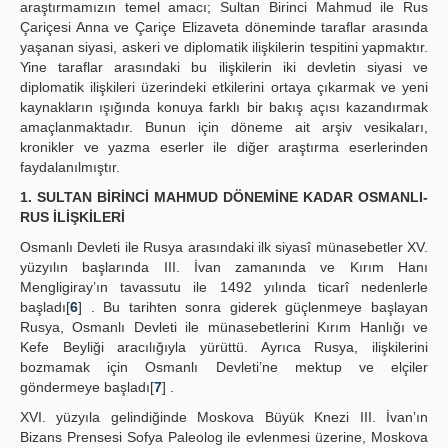
araştırmamızın temel amacı; Sultan Birinci Mahmud ile Rus
Çariçesi Anna ve Çariçe Elizaveta döneminde taraflar arasında
yaşanan siyasi, askeri ve diplomatik ilişkilerin tespitini yapmaktır.
Yine taraflar arasındaki bu ilişkilerin iki devletin siyasi ve
diplomatik ilişkileri üzerindeki etkilerini ortaya çıkarmak ve yeni
kaynakların ışığında konuya farklı bir bakış açısı kazandırmak
amaçlanmaktadır. Bunun için döneme ait arşiv vesikaları,
kronikler ve yazma eserler ile diğer araştırma eserlerinden
faydalanılmıştır.
1. SULTAN BİRİNCİ MAHMUD DÖNEMİNE KADAR OSMANLI-
RUS İLİŞKİLERİ
Osmanlı Devleti ile Rusya arasındaki ilk siyasî münasebetler XV.
yüzyılın başlarında III. İvan zamanında ve Kırım Hanı
Mengligiray’ın tavassutu ile 1492 yılında ticarî nedenlerle
başladı[
6
] . Bu tarihten sonra giderek güçlenmeye başlayan
Rusya, Osmanlı Devleti ile münasebetlerini Kırım Hanlığı ve
Kefe Beyliği aracılığıyla yürüttü. Ayrıca Rusya, ilişkilerini
bozmamak için Osmanlı Devleti’ne mektup ve elçiler
göndermeye başladı[
7
] .
XVI. yüzyıla gelindiğinde Moskova Büyük Knezi III. İvan’ın
Bizans Prensesi Sofya Paleolog ile evlenmesi üzerine, Moskova