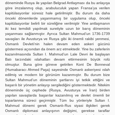
döneminde Rusya ile yapılan Belgrad Antlaşması da bu anlayışa
göre imzalanmış olup, arabuluculuk yapan Fransa’ya verilen
kapitülasyonlar süresiz hale getirilmiştir. Bu durum da daha
önceki dönemlerde yaşanmamış bir uygulama olup, önceki
kapitülasyonlar belirli bir süreliğine verilmiştir Yine antlaşmanın
iki kez temdidi yapılmak suretiyle uzun bir barış döneminin
yaşanması sağlanmıştır. Ayrıca Sultan Mahmud’un 1736-1739
savaşları ile Avusturya ve Rusya gibi iki önemli rakibi yenmesi,
Osmanlı Devleti’nin halen devam eden askeri gücünü
göstermesi açısından da önem arz etmektedir. Yine bu zaferlerin
kazanılmasında Sultan I. Mahmud’un Lale Devri ile başlayan
Batı tarzındaki ıslahatları devam ettirmesinin büyük rolü
olmuştur. Buna göre göreve getirilen Kont De Bonneval
(Humabaracı Ahmed Paşa) sayesinde Osmanlı askeriyesi ıslah
edilmiş ve modern bir görünüm kazanmıştır. Bu durum bize
Sultan Mahmud’un döneminin şartlarını iyi tetkik ettiğini ve
başarılı bir yönetim anlayışı sergilediğini göstermektedir. Nitekim
döneminde üç cephede (Rusya, Avusturya ve İran) birden
yapılan savaşlarda başarılar kazanılmış ve devlet önemli bir
toparlanma süreci geçirmiştir. Tüm bu yönleriyle Sultan I.
Mahmud dönemi gerek Osmanlı-Rus siyasi ilişkileri gerek
Osmanlı diplomasi anlayışının değişimi, gerekse taraflar