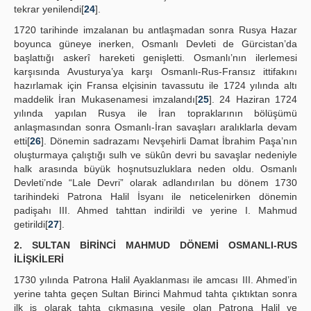
tekrar yenilendi[
24
].
1720 tarihinde imzalanan bu antlaşmadan sonra Rusya Hazar
boyunca güneye inerken, Osmanlı Devleti de Gürcistan’da
başlattığı askerî hareketi genişletti. Osmanlı’nın ilerlemesi
karşısında Avusturya’ya karşı Osmanlı-Rus-Fransız ittifakını
hazırlamak için Fransa elçisinin tavassutu ile 1724 yılında altı
maddelik İran Mukasenamesi imzalandı[
25
]. 24 Haziran 1724
yılında yapılan Rusya ile İran topraklarının bölüşümü
anlaşmasından sonra Osmanlı-İran savaşları aralıklarla devam
etti[
26
]. Dönemin sadrazamı Nevşehirli Damat İbrahim Paşa’nın
oluşturmaya çalıştığı sulh ve sükûn devri bu savaşlar nedeniyle
halk arasında büyük hoşnutsuzluklara neden oldu. Osmanlı
Devleti’nde “Lale Devri” olarak adlandırılan bu dönem 1730
tarihindeki Patrona Halil İsyanı ile neticelenirken dönemin
padişahı III. Ahmed tahttan indirildi ve yerine I. Mahmud
getirildi[
27
].
2. SULTAN BİRİNCİ MAHMUD DÖNEMİ OSMANLI-RUS
İLİŞKİLERİ
1730 yılında Patrona Halil Ayaklanması ile amcası III. Ahmed’in
yerine tahta geçen Sultan Birinci Mahmud tahta çıktıktan sonra
ilk iş olarak tahta çıkmasına vesile olan Patrona Halil ve