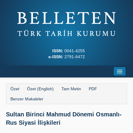
ISSN:
0041-4255
e-ISSN:
2791-6472
Ana Sayfa
Özet
Özet (English)
Tam Metin
PDF
Hakkında
Benzer Makaleler
Dergi Kurulları
Sultan Birinci Mahmud Dönemi Osmanlı-
Yazım Kuralları
Rus Siyasi İlişkileri
İlkeler