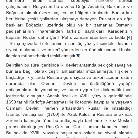
denizlere inmek istemesi sebebiyle Türklerle sürekli
çatışmasıdır. Rusya’nın bu arzusu Doğu Anadolu, Balkanlar ve
Boğazlar olmak üzere başlıca üç bölgede toplandı. Bunlardan
her birine çeşitli yollardan ulaşmayı deneyen Rusların en ağır
baskıları Boğazlar üzerinde oldu ve bir zamanlar Osmanlı
padişahlarının “hareminden farksız” saydıkları Karadeniz’in
kapısını Ruslar, daha Çar I. Petro zamanından beri zorladılar[
4
]
. Bu çerçevede Türk tarihinin son üç yüz yıl içindeki devrinin
siyasî, diplomatik ve askerî yönlerden en önemli kısmını Ruslar
ile olan münasebetleri teşkil etmiştir[
5
] .
Belirtilen bu süre içerisinde iki devlet arasında pek çok savaş ve
bunlara bağlı olarak çeşitli antlaşmalar imzalanmıştır. İlişkilerin
başladığı ilk yıllarda Ruslara göre siyasî ve askerî açıdan üstün
durumda olan Osmanlı Devleti bu üstünlüğünü yaptığı
antlaşmalara da yansıtmış ve buna uygun bir diplomatik tavır
içerisinde olmuştur. Ancak özellikle XVIII. yüzyıla gelindiğinde
1699 tarihli Karlofça Antlaşması ile ilk toprak kayıplarını yaşayan
Osmanlı Devleti, hemen arkasından Ruslar ile imzaladığı
İstanbul Antlaşması (1700) ile Azak Kalesi’ni Ruslara bırakmak
zorunda kalmıştır. Yine bu antlaşmayla tarihinde ilk kez Moskof
prensi olarak geçen Rus Çarı’nın “Çarlık” unvanı kabul edilmiştir.
Bu şekilde XVIII. yüzyılın başlarında askeri ve siyasî alanda