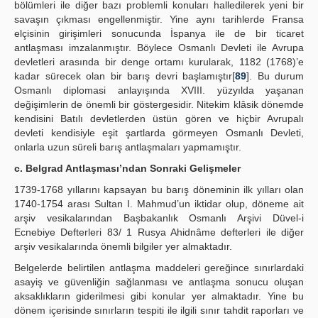
bölümleri ile diğer bazı problemli konuları halledilerek yeni bir
savaşın çıkması engellenmiştir. Yine aynı tarihlerde Fransa
elçisinin girişimleri sonucunda İspanya ile de bir ticaret
antlaşması imzalanmıştır. Böylece Osmanlı Devleti ile Avrupa
devletleri arasında bir denge ortamı kurularak, 1182 (1768)’e
kadar sürecek olan bir barış devri başlamıştır[
89
]. Bu durum
Osmanlı diplomasi anlayışında XVIII. yüzyılda yaşanan
değişimlerin de önemli bir göstergesidir. Nitekim klâsik dönemde
kendisini Batılı devletlerden üstün gören ve hiçbir Avrupalı
devleti kendisiyle eşit şartlarda görmeyen Osmanlı Devleti,
onlarla uzun süreli barış antlaşmaları yapmamıştır.
c. Belgrad Antlaşması’ndan Sonraki Gelişmeler
1739-1768 yıllarını kapsayan bu barış döneminin ilk yılları olan
1740-1754 arası Sultan I. Mahmud’un iktidar olup, döneme ait
arşiv vesikalarından Başbakanlık Osmanlı Arşivi Düvel-i
Ecnebiye Defterleri 83/ 1 Rusya Ahidnâme defterleri ile diğer
arşiv vesikalarında önemli bilgiler yer almaktadır.
Belgelerde belirtilen antlaşma maddeleri gereğince sınırlardaki
asayiş ve güvenliğin sağlanması ve antlaşma sonucu oluşan
aksaklıkların giderilmesi gibi konular yer almaktadır. Yine bu
dönem içerisinde sınırların tespiti ile ilgili sınır tahdit raporları ve