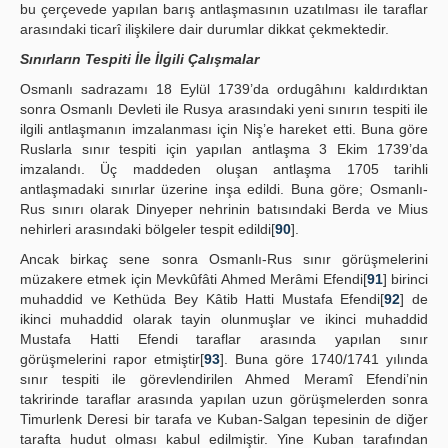
bu çerçevede yapılan barış antlaşmasının uzatılması ile taraflar
arasındaki ticarî ilişkilere dair durumlar dikkat çekmektedir.
Sınırların Tespiti İle İlgili Çalışmalar
Osmanlı sadrazamı 18 Eylül 1739’da ordugâhını kaldırdıktan
sonra Osmanlı Devleti ile Rusya arasındaki yeni sınırın tespiti ile
ilgili antlaşmanın imzalanması için Niş’e hareket etti. Buna göre
Ruslarla sınır tespiti için yapılan antlaşma 3 Ekim 1739’da
imzalandı. Üç maddeden oluşan antlaşma 1705 tarihli
antlaşmadaki sınırlar üzerine inşa edildi. Buna göre; Osmanlı-
Rus sınırı olarak Dinyeper nehrinin batısındaki Berda ve Mius
nehirleri arasındaki bölgeler tespit edildi[
90
].
Ancak birkaç sene sonra Osmanlı-Rus sınır görüşmelerini
müzakere etmek için Mevkûfâti Ahmed Merâmi Efendi[
91
] birinci
muhaddid ve Kethüda Bey Kâtib Hatti Mustafa Efendi[
92
] de
ikinci muhaddid olarak tayin olunmuşlar ve ikinci muhaddid
Mustafa Hatti Efendi taraflar arasında yapılan sınır
görüşmelerini rapor etmiştir[
93
]. Buna göre 1740/1741 yılında
sınır tespiti ile görevlendirilen Ahmed Meramî Efendi’nin
takririnde taraflar arasında yapılan uzun görüşmelerden sonra
Timurlenk Deresi bir tarafa ve Kuban-Salgan tepesinin de diğer
tarafta hudut olması kabul edilmiştir. Yine Kuban tarafından