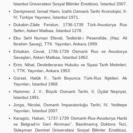
İstanbul Üniversitesi Sosyal Bilimler Enstitüsü, İstanbul 2007.
Danişmend, İsmail Hami, İzahlı Osmanlı Tarihi Kronolojisi, II-
IV, Türkiye Yayınevi, İstanbul 1971.
Dukakin-Zâde Feridun, 1736-1739 Türk-Avusturya Rus
Seferi, Askeri Matbaa, İstanbul 1278.
Ebu Sehl Numan Efendi, Tedbirât-ı Pesendîde, (Haz. Ali
İbrahim Savaş), TTK. Yayınları, Ankara 1999.
Erbakan, Cevat, 1736-1739 Osmanlı Rus ve Avusturya
Savaşları, Askeri Matbaa, İstanbul 1862.
Erim, Nihat, Devletlerarası Hukuku ve Siyasi Tarih Metinleri,
I, TTK. Yayınları, Ankara 1953.
Gürsel, Halûk F., Tarih Boyunca Türk-Rus İlişkileri, Ak
Yayınları, İstanbul 1968.
Hammer, J. V., Büyük Osmanlı Tarihi, II, Üçdal Neşriyat,
İstanbul 1991.
Jorga, Nicolai, Osmanlı İmparatorluğu Tarihi, IV, Yeditepe
Yayınları, İstanbul 2007.
Karagöz, Hakan, “1737-1739 Osmanlı-Rus-Avusturya Harbi
ve Belgrad’ın Geri Alınması”, Basılmamış Doktora Tezi,
Süleyman Demirel Üniversitesi Sosyal Bilimler Enstitüsü,