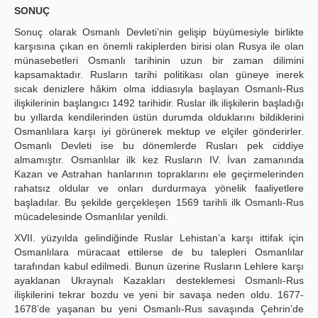
SONUÇ
Sonuç olarak Osmanlı Devleti’nin gelişip büyümesiyle birlikte
karşısına çıkan en önemli rakiplerden birisi olan Rusya ile olan
münasebetleri Osmanlı tarihinin uzun bir zaman dilimini
kapsamaktadır. Rusların tarihi politikası olan güneye inerek
sıcak denizlere hâkim olma iddiasıyla başlayan Osmanlı-Rus
ilişkilerinin başlangıcı 1492 tarihidir. Ruslar ilk ilişkilerin başladığı
bu yıllarda kendilerinden üstün durumda olduklarını bildiklerini
Osmanlılara karşı iyi görünerek mektup ve elçiler gönderirler.
Osmanlı Devleti ise bu dönemlerde Rusları pek ciddiye
almamıştır. Osmanlılar ilk kez Rusların IV. İvan zamanında
Kazan ve Astrahan hanlarının topraklarını ele geçirmelerinden
rahatsız oldular ve onları durdurmaya yönelik faaliyetlere
başladılar. Bu şekilde gerçekleşen 1569 tarihli ilk Osmanlı-Rus
mücadelesinde Osmanlılar yenildi.
XVII. yüzyılda gelindiğinde Ruslar Lehistan’a karşı ittifak için
Osmanlılara müracaat ettilerse de bu talepleri Osmanlılar
tarafından kabul edilmedi. Bunun üzerine Rusların Lehlere karşı
ayaklanan Ukraynalı Kazakları desteklemesi Osmanlı-Rus
ilişkilerini tekrar bozdu ve yeni bir savaşa neden oldu. 1677-
1678’de yaşanan bu yeni Osmanlı-Rus savaşında Çehrin’de