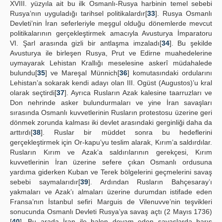
XVIII. yüzyıla ait bu ilk Osmanlı-Rusya harbinin temel sebebi
Rusya’nın uyguladığı tarihsel politikalardır[
33
]. Rusya Osmanlı
Devleti’nin İran seferleriyle meşgul olduğu dönemlerde mevcut
politikalarının gerçekleştirmek amacıyla Avusturya İmparatoru
VI. Şarl arasında gizli bir antlaşma imzaladı[
34
]. Bu şekilde
Avusturya ile birleşen Rusya, Prut ve Edirne muahedelerine
uymayarak Lehistan Krallığı meselesine askerî müdahalede
bulundu[
35
] ve Mareşal Münnich[
36
] komutasındaki ordularını
Lehistan’a sokarak kendi adayı olan III. Ogüst (Augustos)’u kral
olarak seçtirdi[
37
]. Ayrıca Rusların Azak kalesine taarruzları ve
Don nehrinde asker bulundurmaları ve yine İran savaşları
sırasında Osmanlı kuvvetlerinin Rusların protestosu üzerine geri
dönmek zorunda kalması iki devlet arasındaki gerginliği daha da
arttırdı[
38
]. Ruslar bir müddet sonra bu hedeflerini
gerçekleştirmek için Or-kapu’yu teslim alarak, Kırım’a saldırdılar.
Rusların Kırım ve Azak’a saldırılarının gerekçesi, Kırım
kuvvetlerinin İran üzerine sefere çıkan Osmanlı ordusuna
yardıma giderken Kuban ve Terek bölgelerini geçmelerini savaş
sebebi saymalarıdır[
39
]. Ardından Rusların Bahçesaray’ı
yakmaları ve Azak’ı almaları üzerine durumdan istifade eden
Fransa’nın İstanbul sefiri Marguis de Vilenuvve’nin teşvikleri
sonucunda Osmanlı Devleti Rusya’ya savaş açtı (2 Mayıs 1736)
[
40
]. Bu arada İran ile halen devam eden savaşlarda barış