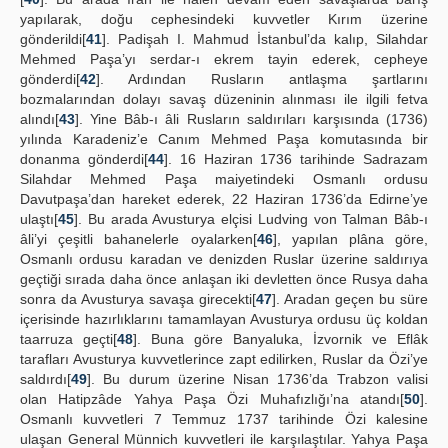
yapılarak, doğu cephesindeki kuvvetler Kırım üzerine
gönderildi[
41
]. Padişah I. Mahmud İstanbul’da kalıp, Silahdar
Mehmed Paşa’yı serdar-ı ekrem tayin ederek, cepheye
gönderdi[
42
]. Ardından Rusların antlaşma şartlarını
bozmalarından dolayı savaş düzeninin alınması ile ilgili fetva
alındı[
43
]. Yine Bâb-ı âli Rusların saldırıları karşısında (1736)
yılında Karadeniz’e Canım Mehmed Paşa komutasında bir
donanma gönderdi[
44
]. 16 Haziran 1736 tarihinde Sadrazam
Silahdar Mehmed Paşa maiyetindeki Osmanlı ordusu
Davutpaşa’dan hareket ederek, 22 Haziran 1736’da Edirne’ye
ulaştı[
45
]. Bu arada Avusturya elçisi Ludving von Talman Bâb-ı
âli’yi çeşitli bahanelerle oyalarken[
46
], yapılan plâna göre,
Osmanlı ordusu karadan ve denizden Ruslar üzerine saldırıya
geçtiği sırada daha önce anlaşan iki devletten önce Rusya daha
sonra da Avusturya savaşa girecekti[
47
]. Aradan geçen bu süre
içerisinde hazırlıklarını tamamlayan Avusturya ordusu üç koldan
taarruza geçti[
48
]. Buna göre Banyaluka, İzvornik ve Eflâk
tarafları Avusturya kuvvetlerince zapt edilirken, Ruslar da Özi’ye
saldırdı[
49
]. Bu durum üzerine Nisan 1736’da Trabzon valisi
olan Hatipzâde Yahya Paşa Özi Muhafızlığı’na atandı[
50
].
Osmanlı kuvvetleri 7 Temmuz 1737 tarihinde Özi kalesine
ulaşan General Münnich kuvvetleri ile karşılaştılar. Yahya Paşa