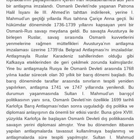
bir antlaşma imzalandı. Osmanlı Devleti’nde yaşanan Patrona
Halil İsyanı ile III. Ahmed’in tahttan indirilerek, yerine I.
Mahmud’un geçtiği yıllarda Rus tahtına Çariçe Anna geçti. İki
hükümdar döneminde 1736-1739 yıllarını kapsayan yeni bir
Osmanlı-Rus savaşı meydana geldi. Bu savaşta Avusturya ile
birleşen Ruslar, savaş sırasında Osmanlı kuvvetlerini
yenmelerine rağmen müttefikleri Avusturya’nın antlaşma
imzalaması üzerine 1739’da Belgrad Antlaşması’nı imzaladılar.
Antlaşmayla Ruslar Karadeniz sahillerinden olduğu gibi
Kafkasya eteklerinden de geri çekilmek zorunda kalmışlardır.
Yine bu antlaşmayla Rusya ile Osmanlı Devleti arasında 1768
yılına kadar sürecek olan 30 yıllık bir barış dönemi başladı. Bu
barış döneminde taraflar arasında sınırların tespiti yeniden
yapılırken, antlaşma 1741 ve 1747 yıllarında yenilendi. Bu
durumun yaşanmasında Sultan I. Mahmud’un barışçıl
politikasının yanı sıra, Osmanlı Devleti’nin özellikle 1699 tarihli
Karlofça Barış Antlaşması’ndan sonra uyguladığı dış politika ve
diplomasi anlayışının da önemli bir etkisi vardır. Buna göre XVIII.
yüzyılda Karlofça ile başlayan Osmanlı Devleti dış politikasında
savaşın yerini diplomasi almıştır. Yine bu dönemden itibaren
yapılan antlaşmalarda tavassut kullanılmaya başlanmış ve
antlaşmalarda süre tespiti yapılmıştır. Sultan I. Mahmud