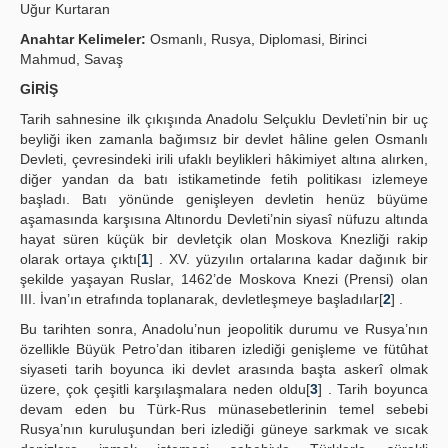
Uğur Kurtaran
Yayın Politikaları
Anahtar Kelimeler:
Osmanlı, Rusya, Diplomasi, Birinci
Mahmud, Savaş
Kılavuzlar
GİRİŞ
İletişim
Tarih sahnesine ilk çıkışında Anadolu Selçuklu Devleti’nin bir uç
beyliği iken zamanla bağımsız bir devlet hâline gelen Osmanlı
Devleti, çevresindeki irili ufaklı beylikleri hâkimiyet altına alırken,
diğer yandan da batı istikametinde fetih politikası izlemeye
başladı. Batı yönünde genişleyen devletin henüz büyüme
aşamasında karşısına Altınordu Devleti’nin siyasî nüfuzu altında
hayat süren küçük bir devletçik olan Moskova Knezliği rakip
olarak ortaya çıktı[
1
] . XV. yüzyılın ortalarına kadar dağınık bir
şekilde yaşayan Ruslar, 1462’de Moskova Knezi (Prensi) olan
III. İvan’ın etrafında toplanarak, devletleşmeye başladılar[
2
] .
Bu tarihten sonra, Anadolu’nun jeopolitik durumu ve Rusya’nın
özellikle Büyük Petro’dan itibaren izlediği genişleme ve fütûhat
siyaseti tarih boyunca iki devlet arasında başta askerî olmak
üzere, çok çeşitli karşılaşmalara neden oldu[
3
] . Tarih boyunca
devam eden bu Türk-Rus münasebetlerinin temel sebebi
Rusya’nın kuruluşundan beri izlediği güneye sarkmak ve sıcak