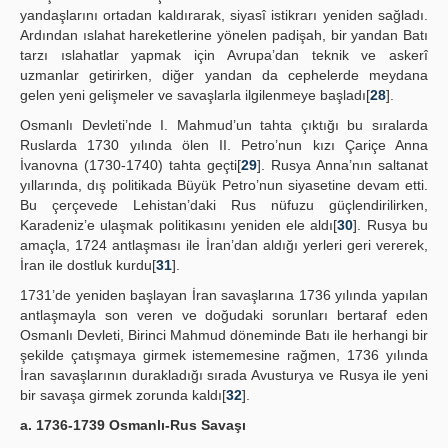
yandaşlarını ortadan kaldırarak, siyasî istikrarı yeniden sağladı.
Ardından ıslahat hareketlerine yönelen padişah, bir yandan Batı
tarzı ıslahatlar yapmak için Avrupa’dan teknik ve askerî
uzmanlar getirirken, diğer yandan da cephelerde meydana
gelen yeni gelişmeler ve savaşlarla ilgilenmeye başladı[
28
].
Osmanlı Devleti’nde I. Mahmud’un tahta çıktığı bu sıralarda
Ruslarda 1730 yılında ölen II. Petro’nun kızı Çariçe Anna
İvanovna (1730-1740) tahta geçti[
29
]. Rusya Anna’nın saltanat
yıllarında, dış politikada Büyük Petro’nun siyasetine devam etti.
Bu çerçevede Lehistan’daki Rus nüfuzu güçlendirilirken,
Karadeniz’e ulaşmak politikasını yeniden ele aldı[
30
]. Rusya bu
amaçla, 1724 antlaşması ile İran’dan aldığı yerleri geri vererek,
İran ile dostluk kurdu[
31
].
1731’de yeniden başlayan İran savaşlarına 1736 yılında yapılan
antlaşmayla son veren ve doğudaki sorunları bertaraf eden
Osmanlı Devleti, Birinci Mahmud döneminde Batı ile herhangi bir
şekilde çatışmaya girmek istememesine rağmen, 1736 yılında
İran savaşlarının durakladığı sırada Avusturya ve Rusya ile yeni
bir savaşa girmek zorunda kaldı[
32
].
a. 1736-1739 Osmanlı-Rus Savaşı