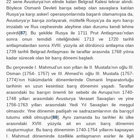
22 sene Avusturya’nın elinde kalan Belgrad Kalesi tekrar alındı.
Böylece Osmanlı Devleti barışa sebep olan savaşlara katılan
Rusya’ya karşı askerî operasyonlarında başarılı olamamışsa da,
Avusturya’yı barışa zorlayarak, müttefik Rusya’ya da aynı barışı
imzalattı ve Rus cephesinde aleyhine olan durumu kendi lehine
çevirdi[
87
]. Bu şekilde Rusya ile 1711 Prut Antlaşması’ndan
sonra onun temdidi niteliğindeki 1713 ve 1720 tarihli
antlaşmalardan sonra XVIII. yüzyıla ait dördüncü antlaşma olan
1739 tarihli Belgrad Antlaşması ile taraflar arasında 1768 yılına
kadar sürecek olan bir barış dönemi başladı.
Bu çerçevede I. Mahmud’un son yılları ile II. Mustafa’nın oğlu III.
Osman (1754- 1757) ve III. Ahmed’in oğlu III. Mustafa (1757-
1774)’nın hükümdarlık dönemlerinde Osmanlı İmparatorluğu
tarihinin en uzun kesintisiz barış dönemini yaşadı. Taraflar
arasındaki bu barışın önemli bir sebebi de Avrupa’nın 1740-
1748 yılları arasındaki Avusturya Veraset Savaşları ve yine
1756-1763 yılları arasındaki Yedi Yıl Savaşları ile meşgul
olmasıdır. Yine dönemin padişah ve sadrazamlarının da barışçıl
tutumu etkili olmuştur[
88
]. Aynı zamanda bu tarihler iki ülke
arasındaki XVIII. yüzyıla ait en uzun barış dönemini
oluşturmuştur. Bu barış döneminin 1740-1754 yıllarını kapsayan
I. Mahmud döneminde özellikle antlaşmanın esirler ile ilgili