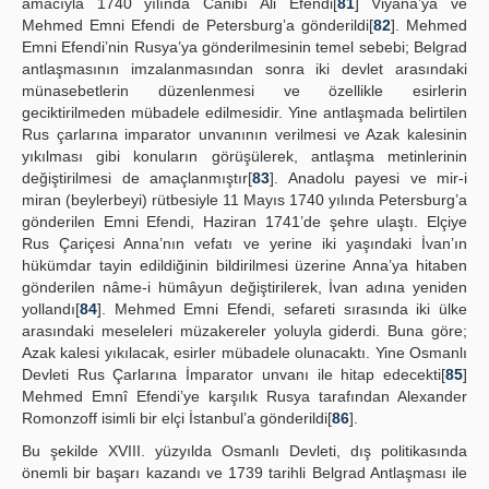
amacıyla 1740 yılında Cânibî Ali Efendi[
81
] Viyana’ya ve
Mehmed Emni Efendi de Petersburg’a gönderildi[
82
]. Mehmed
Emni Efendi’nin Rusya’ya gönderilmesinin temel sebebi; Belgrad
antlaşmasının imzalanmasından sonra iki devlet arasındaki
münasebetlerin düzenlenmesi ve özellikle esirlerin
geciktirilmeden mübadele edilmesidir. Yine antlaşmada belirtilen
Rus çarlarına imparator unvanının verilmesi ve Azak kalesinin
yıkılması gibi konuların görüşülerek, antlaşma metinlerinin
değiştirilmesi de amaçlanmıştır[
83
]. Anadolu payesi ve mir-i
miran (beylerbeyi) rütbesiyle 11 Mayıs 1740 yılında Petersburg’a
gönderilen Emni Efendi, Haziran 1741’de şehre ulaştı. Elçiye
Rus Çariçesi Anna’nın vefatı ve yerine iki yaşındaki İvan’ın
hükümdar tayin edildiğinin bildirilmesi üzerine Anna’ya hitaben
gönderilen nâme-i hümâyun değiştirilerek, İvan adına yeniden
yollandı[
84
]. Mehmed Emni Efendi, sefareti sırasında iki ülke
arasındaki meseleleri müzakereler yoluyla giderdi. Buna göre;
Azak kalesi yıkılacak, esirler mübadele olunacaktı. Yine Osmanlı
Devleti Rus Çarlarına İmparator unvanı ile hitap edecekti[
85
]
Mehmed Emnî Efendi’ye karşılık Rusya tarafından Alexander
Romonzoff isimli bir elçi İstanbul’a gönderildi[
86
].
Bu şekilde XVIII. yüzyılda Osmanlı Devleti, dış politikasında
önemli bir başarı kazandı ve 1739 tarihli Belgrad Antlaşması ile