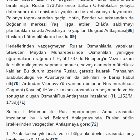
bırakılmıştı. Ruslar 1738’de önce Balkan Ortodoksları yoluyla
daha sonra da Lehistan’la yaptıkları bir antlaşmaya dayanarak,
Polonya topraklarından geçip, Hotin, Bender ve arkasından da
Boğdan’ın merkezi Yaş’ı işgal ettiler. Eflâk’a saldırmayı
planladıkları sırada Avusturya ile yapılan Belgrad Antlaşması[
68
]
Rusların bütün plânlarını bozdu[
69
].
Hedeflerinden vazgeçmeyen Ruslar Osmanlılarla yaptıkları
Stavucan Meydan Muharebesi’nde Osmanlıları yenilgiye
uğratmalarına rağmen 1 Eylül 1737’de Neipperg’in Vezir-i azam
ile sulh antlaşması yapması sonucu, savaş alanında müttefiksiz
kaldılar. Bu durum üzerine Ruslar, çaresiz kalarak Fransa’nın
arabuluculuğu ve Avusturya’nın da telkinleri ile barışı kabul
etti[
70
]. Ardından Vilenuvve’ün yanında bulunan Rus murahhası
Cagnoni (Kaynini) ile Vezir-i azam arasında on beş madde ve bir
sonuçtan oluşan OsmanlıRus Antlaşması imzalandı (H. 1152/M.
1739)[
71
].
Sultan I. Mahmud ile Rus İmparatoriçesi Anna arasında
imzalanan bu ikinci Belgrad Antlaşması’nda Ruslar bütün
isteklerinden vazgeçtiler. Antlaşmaya göre;[
72
]
1. Azak kalesi yıkılacak ve o bölge iki devlet arasında boş
bırakılacak (3. Madde)[
73
].