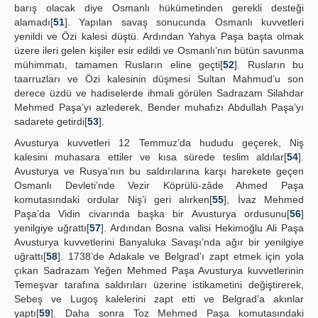
barış olacak diye Osmanlı hükümetinden gerekli desteği
alamadı[
51
]. Yapılan savaş sonucunda Osmanlı kuvvetleri
yenildi ve Özi kalesi düştü. Ardından Yahya Paşa başta olmak
üzere ileri gelen kişiler esir edildi ve Osmanlı’nın bütün savunma
mühimmatı, tamamen Rusların eline geçti[
52
]. Rusların bu
taarruzları ve Özi kalesinin düşmesi Sultan Mahmud’u son
derece üzdü ve hadiselerde ihmali görülen Sadrazam Silahdar
Mehmed Paşa’yı azlederek, Bender muhafızı Abdullah Paşa’yı
sadarete getirdi[
53
].
Avusturya kuvvetleri 12 Temmuz’da hududu geçerek, Niş
kalesini muhasara ettiler ve kısa sürede teslim aldılar[
54
].
Avusturya ve Rusya’nın bu saldırılarına karşı harekete geçen
Osmanlı Devleti’nde Vezir Köprülü-zâde Ahmed Paşa
komutasındaki ordular Niş’i geri alırken[
55
], İvaz Mehmed
Paşa’da Vidin civarında başka bir Avusturya ordusunu[
56
]
yenilgiye uğrattı[
57
]. Ardından Bosna valisi Hekimoğlu Ali Paşa
Avusturya kuvvetlerini Banyaluka Savaşı’nda ağır bir yenilgiye
uğrattı[
58
]. 1738’de Adakale ve Belgrad’ı zapt etmek için yola
çıkan Sadrazam Yeğen Mehmed Paşa Avusturya kuvvetlerinin
Temeşvar tarafına saldırıları üzerine istikametini değiştirerek,
Sebeş ve Lugoş kalelerini zapt etti ve Belgrad’a akınlar
yaptı[
59
]. Daha sonra Toz Mehmed Paşa komutasındaki