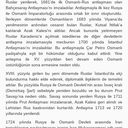
Ruslar yenilerek, 1681’de ilk Osmanlı-Rus antlaşması olan
Bahçesaray Antlaşması’nı imzaladılar. Antlaşmayla ilk kez Rusya
ile Osmanlı İmparatorluğu arasında ortak bir sınır oluşturuldu.
İlerleyen dönemlerde Osmanlıların 1683 yılında Viyana’da
yenilmesinin ardından cesaret bulan Ruslar, Kutsal İttifak’a
katılarak Azak Kalesi’ni aldılar. Ancak bununla yetinmeyen
Ruslar Karadeniz’e açılmak istedilerse de diğer devletlerin
antlaşma imzalamasıyla mecburen 1700 yılında İstanbul
Antlaşması’nı imzaladılar. Bu antlaşmayla Çar Petro Osmanlı
padişahıyla eşit bir hükümdar olduğunu kabul ettirdi. Yine
anlaşma ile XV. yüzyıldan beri devam eden Osmanlı
üstünlüğünün sona ermesine neden oldu.
XVIII. yüzyıla girilen bu yeni dönemde Ruslar İstanbul’da elçi
bulundurma hakkı elde ederek, diplomatik ilişkilerin de temelini
attılar. Bu yüzyılda Rusya ile Osmanlı Devleti’nin arası İsveç kralı
(Demirbaş Şarl) sebebiyle yeniden bozuldu ve bu durum Prut
Savaşı’na neden oldu. Savaş sonunda yenilen Rusya ile 1711
yılında Prut Antlaşması imzalanarak, Azak Kalesi geri alındı ve
Lehistan Rus baskısından kurtarıldı. Antlaşma 1713 ve 1720
yıllarında yenilendi.
1724 yılında Rusya ile Osmanlı Devleti arasında İran
topraklarının paylaşılmasını içeren İran Mukasenamesi adlı yeni