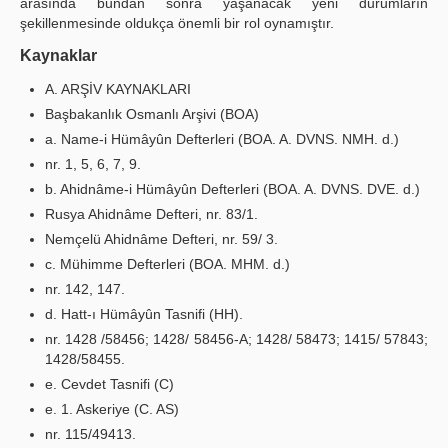
arasında bundan sonra yaşanacak yeni durumların
şekillenmesinde oldukça önemli bir rol oynamıştır.
Kaynaklar
A. ARŞİV KAYNAKLARI
Başbakanlık Osmanlı Arşivi (BOA)
a. Name-i Hümâyûn Defterleri (BOA. A. DVNS. NMH. d.)
nr. 1, 5, 6, 7, 9.
b. Ahidnâme-i Hümâyûn Defterleri (BOA. A. DVNS. DVE. d.)
Rusya Ahidnâme Defteri, nr. 83/1.
Nemçelü Ahidnâme Defteri, nr. 59/ 3.
c. Mühimme Defterleri (BOA. MHM. d.)
nr. 142, 147.
d. Hatt-ı Hümâyûn Tasnifi (HH).
nr. 1428 /58456; 1428/ 58456-A; 1428/ 58473; 1415/ 57843;
1428/58455.
e. Cevdet Tasnifi (C)
e. 1. Askeriye (C. AS)
nr. 115/49413.