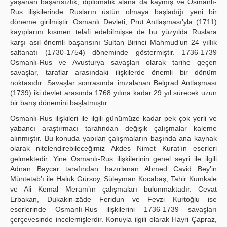
yaşanan başarısızlık, diplomatik alana da kaymış ve Osmanlı-
Rus ilişkilerinde Rusların üstün olmaya başladığı yeni bir
döneme girilmiştir. Osmanlı Devleti, Prut Antlaşması’yla (1711)
kayıplarını kısmen telafi edebilmişse de bu yüzyılda Ruslara
karşı asıl önemli başarısını Sultan Birinci Mahmud’un 24 yıllık
saltanatı (1730-1754) döneminde göstermiştir. 1736-1739
Osmanlı-Rus ve Avusturya savaşları olarak tarihe geçen
savaşlar, taraflar arasındaki ilişkilerde önemli bir dönüm
noktasıdır. Savaşlar sonrasında imzalanan Belgrad Antlaşması
(1739) iki devlet arasında 1768 yılına kadar 29 yıl sürecek uzun
bir barış dönemini başlatmıştır.
Osmanlı-Rus ilişkileri ile ilgili günümüze kadar pek çok yerli ve
yabancı araştırmacı tarafından değişik çalışmalar kaleme
alınmıştır. Bu konuda yapılan çalışmaların başında ana kaynak
olarak nitelendirebileceğimiz Akdes Nimet Kurat’ın eserleri
gelmektedir. Yine Osmanlı-Rus ilişkilerinin genel seyri ile ilgili
Adnan Baycar tarafından hazırlanan Ahmed Cavid Bey’in
Müntetab’ı ile Haluk Gürsoy, Süleyman Kocabaş, Tahir Kumkale
ve Ali Kemal Meram’ın çalışmaları bulunmaktadır. Cevat
Erbakan, Dukakin-zâde Feridun ve Fevzi Kurtoğlu ise
eserlerinde Osmanlı-Rus ilişkilerini 1736-1739 savaşları
çerçevesinde incelemişlerdir. Konuyla ilgili olarak Hayri Çapraz,