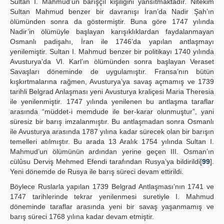
Sultan I. Mahmud’un barışçıl kişiliğini yansıtmaktadır. Nitekim
Sultan Mahmud benzer bir davranışı İran’da Nadir Şah’ın
ölümünden sonra da göstermiştir. Buna göre 1747 yılında
Nadir’in ölümüyle başlayan karışıklıklardan faydalanmayan
Osmanlı padişahı, İran ile 1746’da yapılan antlaşmayı
yenilemiştir. Sultan I. Mahmud benzer bir politikayı 1740 yılında
Avusturya’da VI. Karl’ın ölümünden sonra başlayan Veraset
Savaşları döneminde de uygulamıştır. Fransa’nın bütün
kışkırtmalarına rağmen, Avusturya’ya savaş açmamış ve 1739
tarihli Belgrad Anlaşması yeni Avusturya kraliçesi Maria Theresia
ile yenilenmiştir. 1747 yılında yenilenen bu antlaşma taraflar
arasında “müddet-i memdude ile ber-karar olunmuştur”, yani
süresiz bir barış imzalanmıştır. Bu antlaşmadan sonra Osmanlı
ile Avusturya arasında 1787 yılına kadar sürecek olan bir barışın
temelleri atılmıştır. Bu arada 13 Aralık 1754 yılında Sultan I.
Mahmud’un ölümünün ardından yerine geçen III. Osman’ın
cülûsu Derviş Mehmed Efendi tarafından Rusya’ya bildirildi[
99
].
Yeni dönemde de Rusya ile barış süreci devam ettirildi.
Böylece Ruslarla yapılan 1739 Belgrad Antlaşması’nın 1741 ve
1747 tarihlerinde tekrar yenilenmesi suretiyle I. Mahmud
döneminde taraflar arasında yeni bir savaş yaşanmamış ve
barış süreci 1768 yılına kadar devam etmiştir.