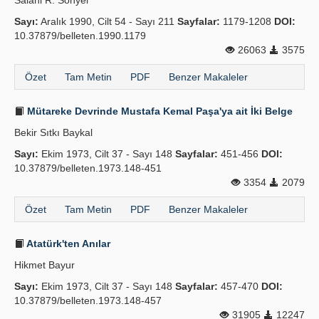
Salâhi R. Sonyel
Sayı:
Aralık 1990, Cilt 54 - Sayı 211
Sayfalar:
1179-1208
DOI:
10.37879/belleten.1990.1179
26063
3575
Özet
Tam Metin
PDF
Benzer Makaleler
Mütareke Devrinde Mustafa Kemal Paşa'ya ait İki Belge
Bekir Sıtkı Baykal
Sayı:
Ekim 1973, Cilt 37 - Sayı 148
Sayfalar:
451-456
DOI:
10.37879/belleten.1973.148-451
3354
2079
Özet
Tam Metin
PDF
Benzer Makaleler
Atatürk'ten Anılar
Hikmet Bayur
Sayı:
Ekim 1973, Cilt 37 - Sayı 148
Sayfalar:
457-470
DOI:
10.37879/belleten.1973.148-457
31905
12247