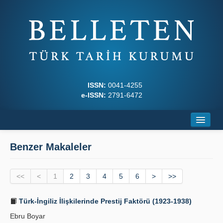
ISSN:
0041-4255
e-ISSN:
2791-6472
Ana Sayfa
Benzer Makaleler
Hakkında
<<
Dergi Kurulları
<
1
2
3
4
5
6
>
>>
Yazım Kuralları
Türk-İngiliz İlişkilerinde Prestij Faktörü (1923-1938)
Ebru Boyar
İlkeler