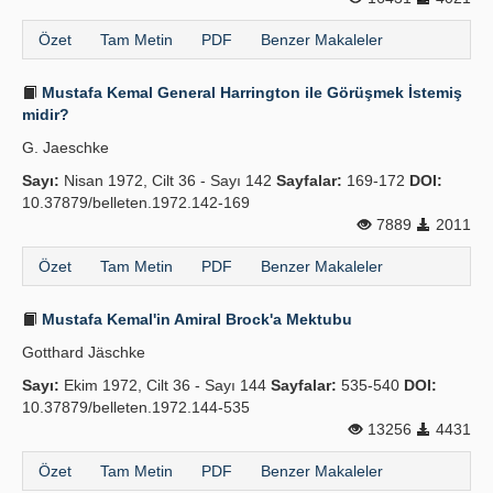
Özet
Tam Metin
PDF
Benzer Makaleler
Mustafa Kemal General Harrington ile Görüşmek İstemiş
midir?
G. Jaeschke
Sayı:
Nisan 1972, Cilt 36 - Sayı 142
Sayfalar:
169-172
DOI:
10.37879/belleten.1972.142-169
7889
2011
Özet
Tam Metin
PDF
Benzer Makaleler
Mustafa Kemal'in Amiral Brock'a Mektubu
Gotthard Jäschke
Sayı:
Ekim 1972, Cilt 36 - Sayı 144
Sayfalar:
535-540
DOI:
10.37879/belleten.1972.144-535
13256
4431
Özet
Tam Metin
PDF
Benzer Makaleler