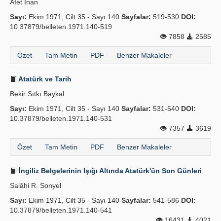
Afet İnan
Sayı:
Ekim 1971, Cilt 35 - Sayı 140
Sayfalar:
519-530
DOI:
10.37879/belleten.1971.140-519
7858
2585
Özet
Tam Metin
PDF
Benzer Makaleler
Atatürk ve Tarih
Bekir Sıtkı Baykal
Sayı:
Ekim 1971, Cilt 35 - Sayı 140
Sayfalar:
531-540
DOI:
10.37879/belleten.1971.140-531
7357
3619
Özet
Tam Metin
PDF
Benzer Makaleler
İngiliz Belgelerinin Işığı Altında Atatürk'ün Son Günleri
Salâhi R. Sonyel
Sayı:
Ekim 1971, Cilt 35 - Sayı 140
Sayfalar:
541-586
DOI:
10.37879/belleten.1971.140-541
16431
4021