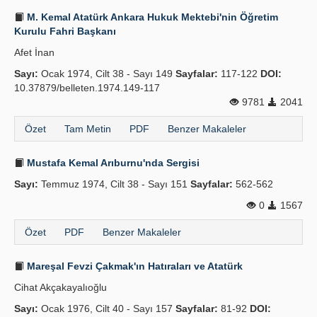
M. Kemal Atatürk Ankara Hukuk Mektebi'nin Öğretim
Kurulu Fahri Başkanı
Afet İnan
Sayı:
Ocak 1974, Cilt 38 - Sayı 149
Sayfalar:
117-122
DOI:
10.37879/belleten.1974.149-117
9781
2041
Özet
Tam Metin
PDF
Benzer Makaleler
Mustafa Kemal Arıburnu'nda Sergisi
Sayı:
Temmuz 1974, Cilt 38 - Sayı 151
Sayfalar:
562-562
0
1567
Özet
PDF
Benzer Makaleler
Mareşal Fevzi Çakmak'ın Hatıraları ve Atatürk
Cihat Akçakayalıoğlu
Sayı:
Ocak 1976, Cilt 40 - Sayı 157
Sayfalar:
81-92
DOI: