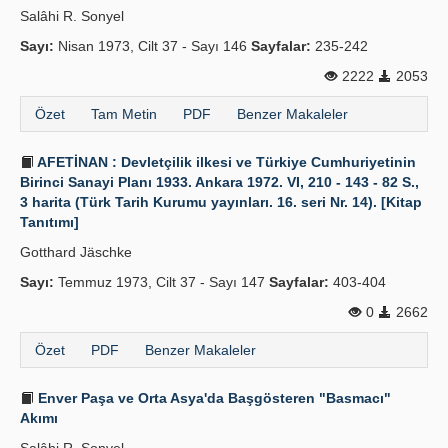
Salâhi R. Sonyel
Sayı:
Nisan 1973, Cilt 37 - Sayı 146
Sayfalar:
235-242
2222
2053
Özet
Tam Metin
PDF
Benzer Makaleler
AFETİNAN : Devletçilik ilkesi ve Türkiye Cumhuriyetinin
Birinci Sanayi Planı 1933. Ankara 1972. VI, 210 - 143 - 82 S.,
3 harita (Türk Tarih Kurumu yayınları. 16. seri Nr. 14). [Kitap
Tanıtımı]
Gotthard Jäschke
Sayı:
Temmuz 1973, Cilt 37 - Sayı 147
Sayfalar:
403-404
0
2662
Özet
PDF
Benzer Makaleler
Enver Paşa ve Orta Asya'da Başgösteren "Basmacı"
Akımı