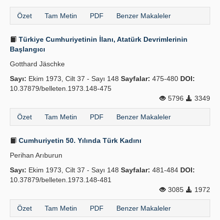
Özet
Tam Metin
PDF
Benzer Makaleler
Türkiye Cumhuriyetinin İlanı, Atatürk Devrimlerinin
Başlangıcı
Gotthard Jäschke
Sayı:
Ekim 1973, Cilt 37 - Sayı 148
Sayfalar:
475-480
DOI:
10.37879/belleten.1973.148-475
5796
3349
Özet
Tam Metin
PDF
Benzer Makaleler
Cumhuriyetin 50. Yılında Türk Kadını
Perihan Arıburun
Sayı:
Ekim 1973, Cilt 37 - Sayı 148
Sayfalar:
481-484
DOI:
10.37879/belleten.1973.148-481
3085
1972
Özet
Tam Metin
PDF
Benzer Makaleler