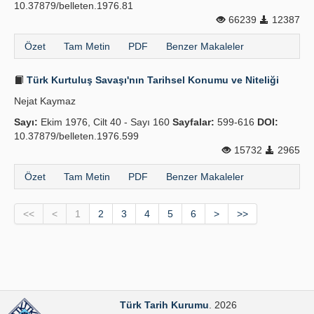
10.37879/belleten.1976.81
66239
12387
Özet
Tam Metin
PDF
Benzer Makaleler
Türk Kurtuluş Savaşı'nın Tarihsel Konumu ve Niteliği
Nejat Kaymaz
Sayı:
Ekim 1976, Cilt 40 - Sayı 160
Sayfalar:
599-616
DOI:
10.37879/belleten.1976.599
15732
2965
Özet
Tam Metin
PDF
Benzer Makaleler
<<
<
1
2
3
4
5
6
>
>>
Türk Tarih Kurumu
. 2026