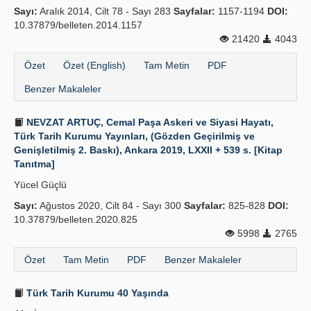
Sayı:
Aralık 2014, Cilt 78 - Sayı 283
Sayfalar:
1157-1194
DOI:
Yayın Politikaları
10.37879/belleten.2014.1157
21420
4043
Kılavuzlar
Özet
Özet (English)
Tam Metin
PDF
İletişim
Benzer Makaleler
NEVZAT ARTUÇ, Cemal Paşa Askeri ve Siyasi Hayatı,
Türk Tarih Kurumu Yayınları, (Gözden Geçirilmiş ve
Genişletilmiş 2. Baskı), Ankara 2019, LXXII + 539 s. [Kitap
Tanıtma]
Yücel Güçlü
Sayı:
Ağustos 2020, Cilt 84 - Sayı 300
Sayfalar:
825-828
DOI:
10.37879/belleten.2020.825
5998
2765
Özet
Tam Metin
PDF
Benzer Makaleler
Türk Tarih Kurumu 40 Yaşında