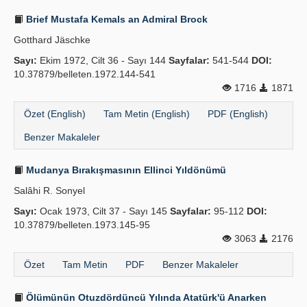
Brief Mustafa Kemals an Admiral Brock
Gotthard Jäschke
Sayı:
Ekim 1972, Cilt 36 - Sayı 144
Sayfalar:
541-544
DOI:
10.37879/belleten.1972.144-541
1716
1871
Özet (English)
Tam Metin (English)
PDF (English)
Benzer Makaleler
Mudanya Bırakışmasının Ellinci Yıldönümü
Salâhi R. Sonyel
Sayı:
Ocak 1973, Cilt 37 - Sayı 145
Sayfalar:
95-112
DOI:
10.37879/belleten.1973.145-95
3063
2176
Özet
Tam Metin
PDF
Benzer Makaleler
Ölümünün Otuzdördüncü Yılında Atatürk'ü Anarken