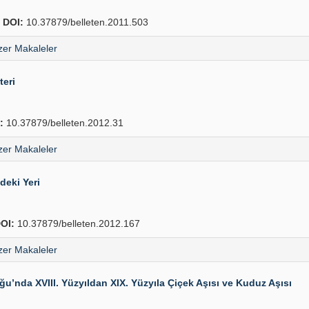
4
DOI:
10.37879/belleten.2011.503
er Makaleler
teri
:
10.37879/belleten.2012.31
er Makaleler
deki Yeri
OI:
10.37879/belleten.2012.167
er Makaleler
u’nda XVIII. Yüzyıldan XIX. Yüzyıla Çiçek Aşısı ve Kuduz Aşısı