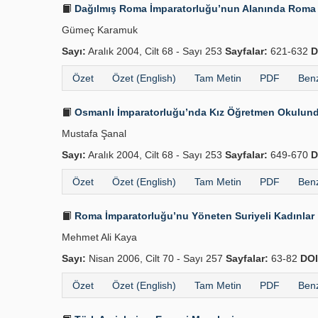
Dağılmış Roma İmparatorluğu’nun Alanında Roma Zi
Gümeç Karamuk
Sayı:
Aralık 2004, Cilt 68 - Sayı 253
Sayfalar:
621-632
D
Özet
Özet (English)
Tam Metin
PDF
Benz
Osmanlı İmparatorluğu’nda Kız Öğretmen Okulunda 
Mustafa Şanal
Sayı:
Aralık 2004, Cilt 68 - Sayı 253
Sayfalar:
649-670
D
Özet
Özet (English)
Tam Metin
PDF
Benz
Roma İmparatorluğu’nu Yöneten Suriyeli Kadınlar
Mehmet Ali Kaya
Sayı:
Nisan 2006, Cilt 70 - Sayı 257
Sayfalar:
63-82
DOI
Özet
Özet (English)
Tam Metin
PDF
Benz