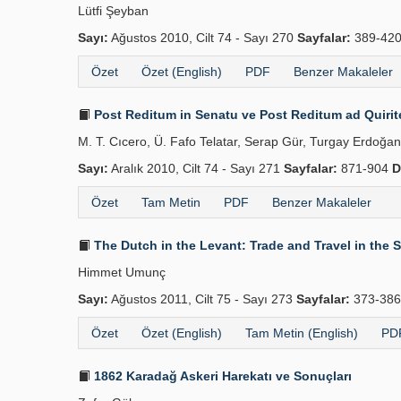
Lütfi Şeyban
Sayı:
Ağustos 2010, Cilt 74 - Sayı 270
Sayfalar:
389-42
Özet
Özet (English)
PDF
Benzer Makaleler
Post Reditum in Senatu ve Post Reditum ad Quirite
M. T. Cıcero, Ü. Fafo Telatar, Serap Gür, Turgay Erdoğa
Sayı:
Aralık 2010, Cilt 74 - Sayı 271
Sayfalar:
871-904
D
Özet
Tam Metin
PDF
Benzer Makaleler
The Dutch in the Levant: Trade and Travel in the
Himmet Umunç
Sayı:
Ağustos 2011, Cilt 75 - Sayı 273
Sayfalar:
373-38
Özet
Özet (English)
Tam Metin (English)
PDF
1862 Karadağ Askeri Harekatı ve Sonuçları