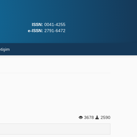
ISSN:
0041-4255
e-ISSN:
2791-6472
etişim
3678
2590