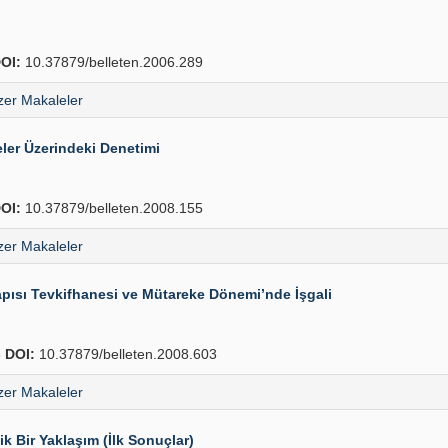
OI:
10.37879/belleten.2006.289
er Makaleler
ler Üzerindeki Denetimi
OI:
10.37879/belleten.2008.155
er Makaleler
pısı Tevkifhanesi ve Mütareke Dönemi’nde İşgali
8
DOI:
10.37879/belleten.2008.603
er Makaleler
k Bir Yaklaşım (İlk Sonuçlar)