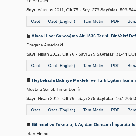
Zafer Gölen
Sayı:
Ağustos 2011, Cilt 75 - Sayı 273
Sayfalar:
503-54
Özet
Özet (English)
Tam Metin
PDF
Benz
Alaca Hisar Sancağına Ait 1536 Tarihli Bir Vakıf Def
Dragana Amedoski̇
Sayı:
Nisan 2012, Cilt 76 - Sayı 275
Sayfalar:
31-44
DOI
Özet
Özet (English)
Tam Metin
PDF
Benz
Heybeliada Bahriye Mektebi ve Türk Eğitim Tarihin
Mustafa Şanal, Timur Demi̇r
Sayı:
Nisan 2012, Cilt 76 - Sayı 275
Sayfalar:
167-206
D
Özet
Özet (English)
Tam Metin
PDF
Benz
Bilimsel ve Teknolojik Açıdan Osmanlı İmparatorluğ
İrfan Elmacı