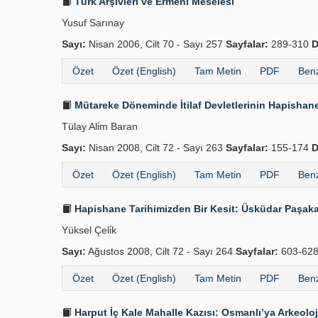
Türk Arşivleri ve Ermeni Meselesi
Yusuf Sarınay
Sayı:
Nisan 2006, Cilt 70 - Sayı 257
Sayfalar:
289-310
D
Özet
Özet (English)
Tam Metin
PDF
Benz
Mütareke Döneminde İtilaf Devletlerinin Hapishane
Tülay Ali̇m Baran
Sayı:
Nisan 2008, Cilt 72 - Sayı 263
Sayfalar:
155-174
D
Özet
Özet (English)
Tam Metin
PDF
Benz
Hapishane Tarihimizden Bir Kesit: Üsküdar Paşaka
Yüksel Çeli̇k
Sayı:
Ağustos 2008, Cilt 72 - Sayı 264
Sayfalar:
603-62
Özet
Özet (English)
Tam Metin
PDF
Benz
Harput İç Kale Mahalle Kazısı: Osmanlı’ya Arkeoloji