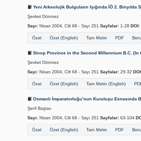
Yeni Arkeolojik Bulguların Işığında İÖ 2. Binyılda 
Şevket Dönmez
Sayı:
Nisan 2004, Cilt 68 - Sayı 251
Sayfalar:
1-28
DOI:
Özet
Özet (English)
Tam Metin
PDF
Benz
Sinop Province in the Second Millennium B.C. (In 
Şevket Dönmez
Sayı:
Nisan 2004, Cilt 68 - Sayı 251
Sayfalar:
29-32
DOI
Özet
Özet (English)
Tam Metin (English)
PDF
Osmanlı İmparatorluğu’nun Kuruluşu Esnasında B
Şerif Baştav
Sayı:
Nisan 2004, Cilt 68 - Sayı 251
Sayfalar:
63-104
DO
Özet
Özet (English)
Tam Metin
PDF
Benz