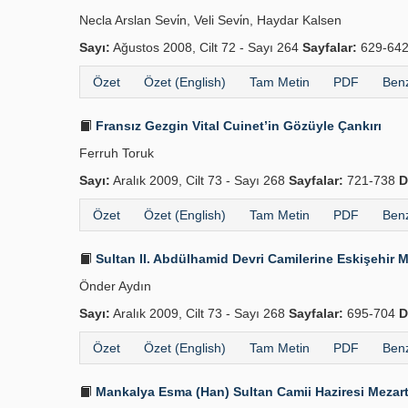
Necla Arslan Sevi̇n, Veli Sevi̇n, Haydar Kalsen
Sayı:
Ağustos 2008, Cilt 72 - Sayı 264
Sayfalar:
629-64
Özet
Özet (English)
Tam Metin
PDF
Benz
Fransız Gezgin Vital Cuinet’in Gözüyle Çankırı
Ferruh Toruk
Sayı:
Aralık 2009, Cilt 73 - Sayı 268
Sayfalar:
721-738
D
Özet
Özet (English)
Tam Metin
PDF
Benz
Sultan II. Abdülhamid Devri Camilerine Eskişehir 
Önder Aydın
Sayı:
Aralık 2009, Cilt 73 - Sayı 268
Sayfalar:
695-704
D
Özet
Özet (English)
Tam Metin
PDF
Benz
Mankalya Esma (Han) Sultan Camii Haziresi Mezarta