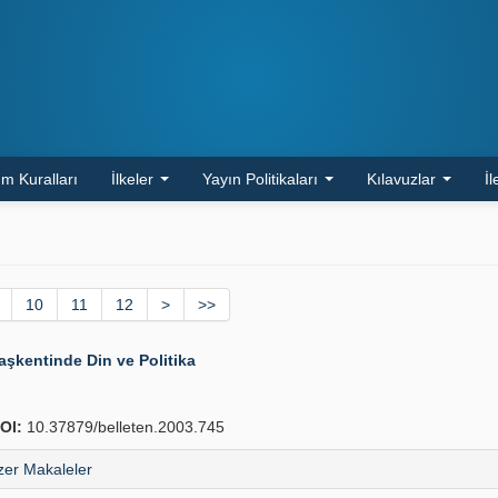
m Kuralları
İlkeler
Yayın Politikaları
Kılavuzlar
İl
10
11
12
>
>>
kentinde Din ve Politika
OI:
10.37879/belleten.2003.745
er Makaleler