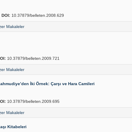
2
DOI:
10.37879/belleten.2008.629
er Makaleler
OI:
10.37879/belleten.2009.721
er Makaleler
Mahmudiye’den İki Örnek: Çarşı ve Hara Camileri
OI:
10.37879/belleten.2009.695
er Makaleler
şı Kitabeleri