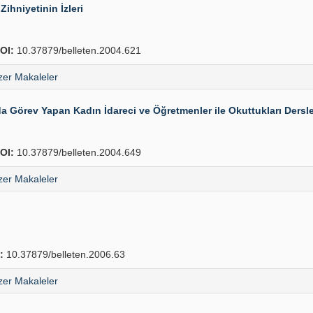
hniyetinin İzleri
OI:
10.37879/belleten.2004.621
er Makaleler
Görev Yapan Kadın İdareci ve Öğretmenler ile Okuttukları Dersle
OI:
10.37879/belleten.2004.649
er Makaleler
:
10.37879/belleten.2006.63
er Makaleler