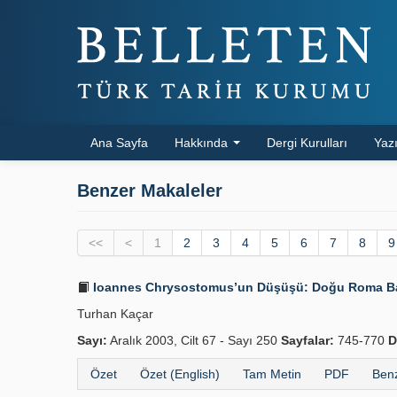
Ana Sayfa
Hakkında
Dergi Kurulları
Yazı
Benzer Makaleler
<<
<
1
2
3
4
5
6
7
8
9
Ioannes Chrysostomus’un Düşüşü: Doğu Roma Baş
Turhan Kaçar
Sayı:
Aralık 2003, Cilt 67 - Sayı 250
Sayfalar:
745-770
D
Özet
Özet (English)
Tam Metin
PDF
Benz