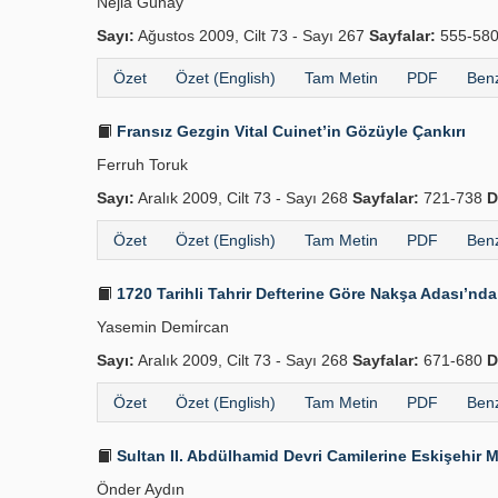
Nejla Günay
Sayı:
Ağustos 2009, Cilt 73 - Sayı 267
Sayfalar:
555-58
Özet
Özet (English)
Tam Metin
PDF
Benz
Fransız Gezgin Vital Cuinet’in Gözüyle Çankırı
Ferruh Toruk
Sayı:
Aralık 2009, Cilt 73 - Sayı 268
Sayfalar:
721-738
D
Özet
Özet (English)
Tam Metin
PDF
Benz
1720 Tarihli Tahrir Defterine Göre Nakşa Adası’n
Yasemin Demi̇rcan
Sayı:
Aralık 2009, Cilt 73 - Sayı 268
Sayfalar:
671-680
D
Özet
Özet (English)
Tam Metin
PDF
Benz
Sultan II. Abdülhamid Devri Camilerine Eskişehir 
Önder Aydın