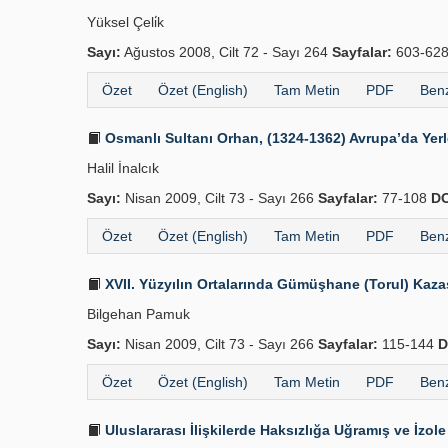
Yüksel Çeli̇k
Sayı:
Ağustos 2008, Cilt 72 - Sayı 264
Sayfalar:
603-62
Özet
Özet (English)
Tam Metin
PDF
Benz
Osmanlı Sultanı Orhan, (1324-1362) Avrupa’da Yer
Halil İnalcık
Sayı:
Nisan 2009, Cilt 73 - Sayı 266
Sayfalar:
77-108
DO
Özet
Özet (English)
Tam Metin
PDF
Benz
XVII. Yüzyılın Ortalarında Gümüşhane (Torul) Kaza
Bilgehan Pamuk
Sayı:
Nisan 2009, Cilt 73 - Sayı 266
Sayfalar:
115-144
D
Özet
Özet (English)
Tam Metin
PDF
Benz
Uluslararası İlişkilerde Haksızlığa Uğramış ve İzole 