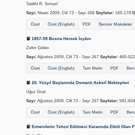
Salâhi R. Sonyel
Sayı:
Nisan 2009, Cilt 73 - Sayı 266
Sayfalar:
165-178
D
Özet
Özet (English)
PDF
Benzer Makaleler
1857-59 Bosna Hersek İsyânı
Zafer Gölen
Sayı:
Ağustos 2009, Cilt 73 - Sayı 267
Sayfalar:
465-52
Özet
Özet (English)
Tam Metin
PDF
Benz
20. Yüzyıl Başlarında Osmanlı Askerî Mektepleri
Uğur Ünal
Sayı:
Ağustos 2009, Cilt 73 - Sayı 267
Sayfalar:
581-60
Özet
Özet (English)
Tam Metin
PDF
Benz
Ermenilerin Tehcir Edilmesi Kararında Etkili Olan 