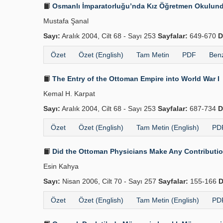
Osmanlı İmparatorluğu’nda Kız Öğretmen Okulunda 
Mustafa Şanal
Sayı:
Aralık 2004, Cilt 68 - Sayı 253
Sayfalar:
649-670
D
Özet
Özet (English)
Tam Metin
PDF
Benz
The Entry of the Ottoman Empire into World War I
Kemal H. Karpat
Sayı:
Aralık 2004, Cilt 68 - Sayı 253
Sayfalar:
687-734
D
Özet
Özet (English)
Tam Metin (English)
PDF
Did the Ottoman Physicians Make Any Contributions
Esin Kahya
Sayı:
Nisan 2006, Cilt 70 - Sayı 257
Sayfalar:
155-166
D
Özet
Özet (English)
Tam Metin (English)
PDF