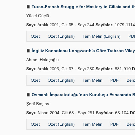
Turco-French Struggle for Mastery in Cilicia and 
Yücel Güçlü
Sayı:
Aralık 2001, Cilt 65 - Sayı 244
Sayfalar:
1079-111
Özet
Özet (English)
Tam Metin (English)
PDF
İngiliz Konsolosu Longworth'a Göre Trabzon Vilay
Ahmet Halaçoğlu
Sayı:
Aralık 2003, Cilt 67 - Sayı 250
Sayfalar:
881-910
D
Özet
Özet (English)
Tam Metin
PDF
Benz
Osmanlı İmparatorluğu’nun Kuruluşu Esnasında B
Şerif Baştav
Sayı:
Nisan 2004, Cilt 68 - Sayı 251
Sayfalar:
63-104
DO
Özet
Özet (English)
Tam Metin
PDF
Benz