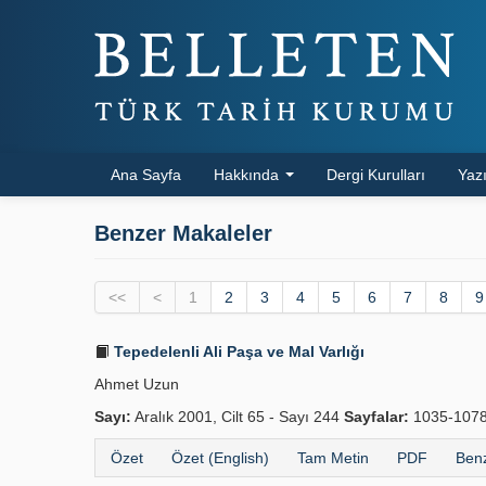
Ana Sayfa
Hakkında
Dergi Kurulları
Yazı
Benzer Makaleler
<<
<
1
2
3
4
5
6
7
8
9
Tepedelenli Ali Paşa ve Mal Varlığı
Ahmet Uzun
Sayı:
Aralık 2001, Cilt 65 - Sayı 244
Sayfalar:
1035-107
Özet
Özet (English)
Tam Metin
PDF
Benz