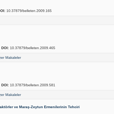
OI:
10.37879/belleten.2009.165
2
DOI:
10.37879/belleten.2009.465
er Makaleler
4
DOI:
10.37879/belleten.2009.581
er Makaleler
Faktörler ve Maraş-Zeytun Ermenilerinin Tehciri