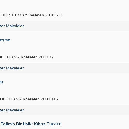
8
DOI:
10.37879/belleten.2008.603
er Makaleler
leşme
I:
10.37879/belleten.2009.77
er Makaleler
sı
OI:
10.37879/belleten.2009.115
er Makaleler
Edilmiş Bir Halk: Kıbrıs Türkleri