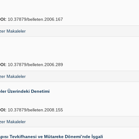
OI:
10.37879/belleten.2006.167
er Makaleler
OI:
10.37879/belleten.2006.289
er Makaleler
ler Üzerindeki Denetimi
OI:
10.37879/belleten.2008.155
er Makaleler
pısı Tevkifhanesi ve Mütareke Dönemi’nde İşgali