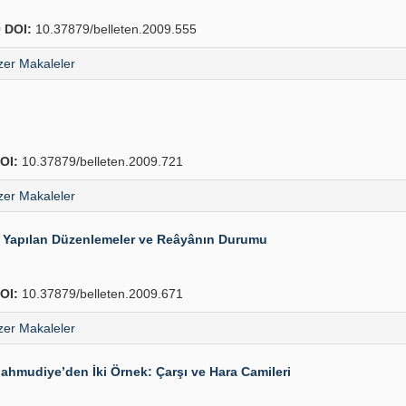
0
DOI:
10.37879/belleten.2009.555
er Makaleler
OI:
10.37879/belleten.2009.721
er Makaleler
da Yapılan Düzenlemeler ve Reâyânın Durumu
OI:
10.37879/belleten.2009.671
er Makaleler
Mahmudiye’den İki Örnek: Çarşı ve Hara Camileri