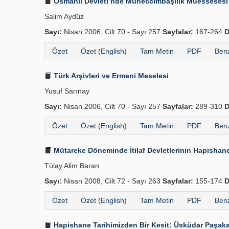
Osmanlı Devleti’nde Müneccimbaşılık Müessesesi
Salim Aydüz
Sayı:
Nisan 2006, Cilt 70 - Sayı 257
Sayfalar:
167-264
D
Özet
Özet (English)
Tam Metin
PDF
Benz
Türk Arşivleri ve Ermeni Meselesi
Yusuf Sarınay
Sayı:
Nisan 2006, Cilt 70 - Sayı 257
Sayfalar:
289-310
D
Özet
Özet (English)
Tam Metin
PDF
Benz
Mütareke Döneminde İtilaf Devletlerinin Hapishane
Tülay Ali̇m Baran
Sayı:
Nisan 2008, Cilt 72 - Sayı 263
Sayfalar:
155-174
D
Özet
Özet (English)
Tam Metin
PDF
Benz
Hapishane Tarihimizden Bir Kesit: Üsküdar Paşaka