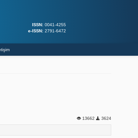
ISSN:
0041-4255
e-ISSN:
2791-6472
etişim
13662
3624