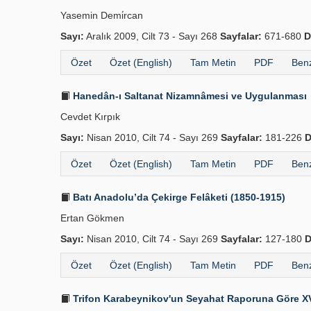
Yasemin Demi̇rcan
Sayı:
Aralık 2009, Cilt 73 - Sayı 268
Sayfalar:
671-680
D
Özet
Özet (English)
Tam Metin
PDF
Benz
Hanedân-ı Saltanat Nizamnâmesi ve Uygulanması
Cevdet Kırpık
Sayı:
Nisan 2010, Cilt 74 - Sayı 269
Sayfalar:
181-226
D
Özet
Özet (English)
Tam Metin
PDF
Benz
Batı Anadolu’da Çekirge Felâketi (1850-1915)
Ertan Gökmen
Sayı:
Nisan 2010, Cilt 74 - Sayı 269
Sayfalar:
127-180
D
Özet
Özet (English)
Tam Metin
PDF
Benz
Trifon Karabeynikov'un Seyahat Raporuna Göre XV