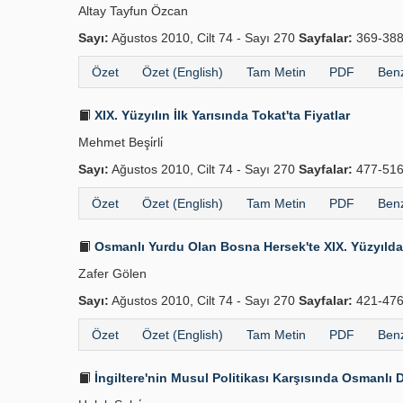
Altay Tayfun Özcan
Sayı:
Ağustos 2010, Cilt 74 - Sayı 270
Sayfalar:
369-38
Özet
Özet (English)
Tam Metin
PDF
Benz
XIX. Yüzyılın İlk Yarısında Tokat'ta Fiyatlar
Mehmet Beşi̇rli̇
Sayı:
Ağustos 2010, Cilt 74 - Sayı 270
Sayfalar:
477-51
Özet
Özet (English)
Tam Metin
PDF
Benz
Osmanlı Yurdu Olan Bosna Hersek'te XIX. Yüzyıldak
Zafer Gölen
Sayı:
Ağustos 2010, Cilt 74 - Sayı 270
Sayfalar:
421-47
Özet
Özet (English)
Tam Metin
PDF
Benz
İngiltere'nin Musul Politikası Karşısında Osmanlı D