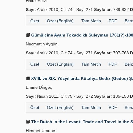
Haluk Selvi̇
Sayı:
Aralık 2010, Cilt 74 - Sayı 271
Sayfalar:
789-832
D
Özet
Özet (English)
Tam Metin
PDF
Benz
Gümülcine Ayanı Tokadcıklı Süleyman 1761(?)-18
Necmettin Aygün
Sayı:
Aralık 2010, Cilt 74 - Sayı 271
Sayfalar:
707-768
D
Özet
Özet (English)
Tam Metin
PDF
Benz
XVIII. ve XIX. Yüzyıllarda Kütahya Gediz (Gedos) 
Emine Di̇ngeç
Sayı:
Nisan 2011, Cilt 75 - Sayı 272
Sayfalar:
135-158
D
Özet
Özet (English)
Tam Metin
PDF
Benz
The Dutch in the Levant: Trade and Travel in the
Himmet Umunç