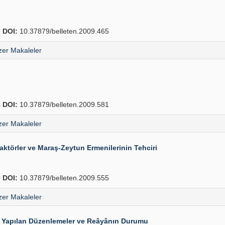
2
DOI:
10.37879/belleten.2009.465
er Makaleler
4
DOI:
10.37879/belleten.2009.581
er Makaleler
Faktörler ve Maraş-Zeytun Ermenilerinin Tehciri
0
DOI:
10.37879/belleten.2009.555
er Makaleler
da Yapılan Düzenlemeler ve Reâyânın Durumu