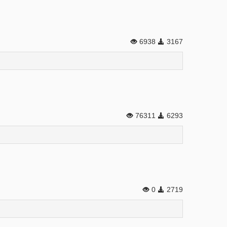
6938
3167
76311
6293
0
2719