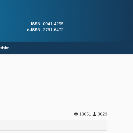
ISSN:
0041-4255
e-ISSN:
2791-6472
etişim
13651
3620