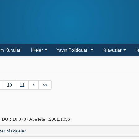
m Kuralları
İlkeler
Yayın Politikaları
Kılavuzlar
İl
10
11
>
>>
8
DOI:
10.37879/belleten.2001.1035
er Makaleler