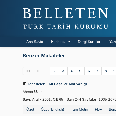
Ana Sayfa
Hakkında
Dergi Kurulları
Yazı
Benzer Makaleler
<<
<
1
2
3
4
5
6
7
8
9
Tepedelenli Ali Paşa ve Mal Varlığı
Ahmet Uzun
Sayı:
Aralık 2001, Cilt 65 - Sayı 244
Sayfalar:
1035-107
Özet
Özet (English)
Tam Metin
PDF
Benz