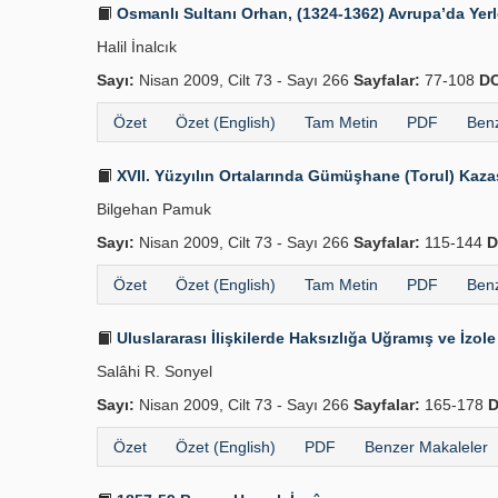
Osmanlı Sultanı Orhan, (1324-1362) Avrupa’da Yer
Halil İnalcık
Sayı:
Nisan 2009, Cilt 73 - Sayı 266
Sayfalar:
77-108
DO
Özet
Özet (English)
Tam Metin
PDF
Benz
XVII. Yüzyılın Ortalarında Gümüşhane (Torul) Kaza
Bilgehan Pamuk
Sayı:
Nisan 2009, Cilt 73 - Sayı 266
Sayfalar:
115-144
D
Özet
Özet (English)
Tam Metin
PDF
Benz
Uluslararası İlişkilerde Haksızlığa Uğramış ve İzole 
Salâhi R. Sonyel
Sayı:
Nisan 2009, Cilt 73 - Sayı 266
Sayfalar:
165-178
D
Özet
Özet (English)
PDF
Benzer Makaleler