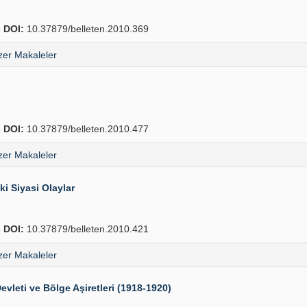
8
DOI:
10.37879/belleten.2010.369
er Makaleler
6
DOI:
10.37879/belleten.2010.477
er Makaleler
i Siyasi Olaylar
6
DOI:
10.37879/belleten.2010.421
er Makaleler
evleti ve Bölge Aşiretleri (1918-1920)