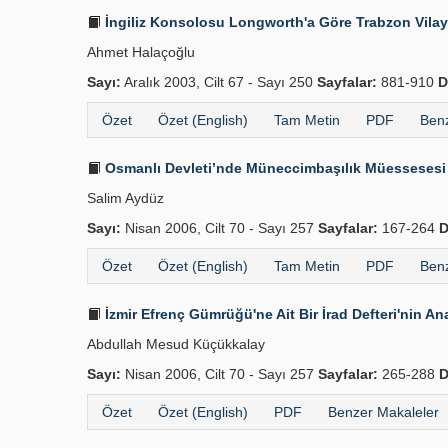
İngiliz Konsolosu Longworth'a Göre Trabzon Vilay
Ahmet Halaçoğlu
Sayı:
Aralık 2003, Cilt 67 - Sayı 250
Sayfalar:
881-910
D
Özet
Özet (English)
Tam Metin
PDF
Benz
Osmanlı Devleti’nde Müneccimbaşılık Müessesesi
Salim Aydüz
Sayı:
Nisan 2006, Cilt 70 - Sayı 257
Sayfalar:
167-264
D
Özet
Özet (English)
Tam Metin
PDF
Benz
İzmir Efrenç Gümrüğü'ne Ait Bir İrad Defteri'nin Ana
Abdullah Mesud Küçükkalay
Sayı:
Nisan 2006, Cilt 70 - Sayı 257
Sayfalar:
265-288
D
Özet
Özet (English)
PDF
Benzer Makaleler