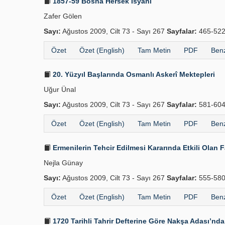
1857-59 Bosna Hersek İsyânı
Zafer Gölen
Sayı:
Ağustos 2009, Cilt 73 - Sayı 267
Sayfalar:
465-52
Özet
Özet (English)
Tam Metin
PDF
Benz
20. Yüzyıl Başlarında Osmanlı Askerî Mektepleri
Uğur Ünal
Sayı:
Ağustos 2009, Cilt 73 - Sayı 267
Sayfalar:
581-60
Özet
Özet (English)
Tam Metin
PDF
Benz
Ermenilerin Tehcir Edilmesi Kararında Etkili Olan 
Nejla Günay
Sayı:
Ağustos 2009, Cilt 73 - Sayı 267
Sayfalar:
555-58
Özet
Özet (English)
Tam Metin
PDF
Benz
1720 Tarihli Tahrir Defterine Göre Nakşa Adası’n