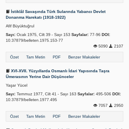
İstiklâl Savaşında Türk Sularında Yabancı Devlet
Donanma Harekatı (1918-1922)
Afif Büyüktuğrul
Sayı:
Ocak 1975, Cilt 39 - Sayı 153
Sayfalar:
77-96
DOI:
10.37879/belleten.1975.153-77
5090
2107
Özet
Tam Metin
PDF
Benzer Makaleler
XVI-XVII. Yüzyıllarda Osmanlı İdari Yapısında Taşra
Ümerasının Yerine Dair Düşünceler
Yaşar Yücel
Sayı:
Temmuz 1977, Cilt 41 - Sayı 163
Sayfalar:
495-506
DOI:
10.37879/belleten.1977.495
7057
2950
Özet
Tam Metin
PDF
Benzer Makaleler