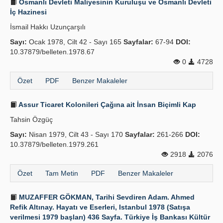
Osmanlı Devleti Maliyesinin Kuruluşu ve Osmanlı Devleti
İç Hazinesi
İsmail Hakkı Uzunçarşılı
Sayı:
Ocak 1978, Cilt 42 - Sayı 165
Sayfalar:
67-94
DOI:
10.37879/belleten.1978.67
0
4728
Özet
PDF
Benzer Makaleler
Assur Ticaret Kolonileri Çağına ait İnsan Biçimli Kap
Tahsin Özgüç
Sayı:
Nisan 1979, Cilt 43 - Sayı 170
Sayfalar:
261-266
DOI:
10.37879/belleten.1979.261
2918
2076
Özet
Tam Metin
PDF
Benzer Makaleler
MUZAFFER GÖKMAN, Tarihi Sevdiren Adam. Ahmed
Refik Altınay. Hayatı ve Eserleri, Istanbul 1978 (Satışa
verilmesi 1979 başları) 436 Sayfa. Türkiye İş Bankası Kültür