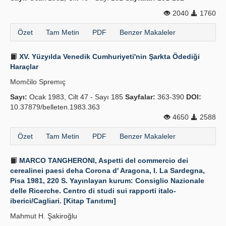
2040
1760
Özet
Tam Metin
PDF
Benzer Makaleler
XV. Yüzyılda Venedik Cumhuriyeti'nin Şarkta Ödediği
Haraçlar
Momčilo Spremıç
Sayı:
Ocak 1983, Cilt 47 - Sayı 185
Sayfalar:
363-390
DOI:
10.37879/belleten.1983.363
4650
2588
Özet
Tam Metin
PDF
Benzer Makaleler
MARCO TANGHERONI, Aspetti del commercio dei
cerealinei paesi deha Corona d' Aragona, I. La Sardegna,
Pisa 1981, 220 S. Yayınlayan kurum: Consiglio Nazionale
delle Ricerche. Centro di studi sui rapporti italo-
iberici/Cagliari. [Kitap Tanıtımı]
Mahmut H. Şakiroğlu