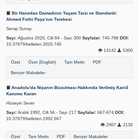
Bir Hanedan Damadının Yaşam Tarzı ve Standardı:
Ahmed Fethi Paşa’nın Terekesi
Serap Sunay
Sayı:
Ağustos 2020, Cilt 84 - Sayı 300
Sayfalar:
745-788
DOI:
10.37879/belleten.2020.745
13142
5300
Özet
Özet (English)
Tam Metin
PDF
Benzer Makaleler
Anadolu'da Nişanın Bozulması Hakkında Verilmiş Kaniš
Karumu Kararı
Hüseyin Sever
Sayı:
Aralık 1992, Cilt 56 - Sayı 217
Sayfalar:
667-674
DOI:
10.37879/belleten.1992.667
2907
2130
Özet
Tam Metin
PDF
Benzer Makaleler