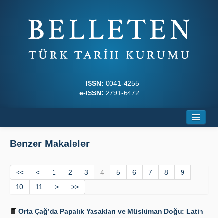
ISSN:
0041-4255
e-ISSN:
2791-6472
Ana Sayfa
Benzer Makaleler
Hakkında
<<
Dergi Kurulları
<
1
2
3
4
5
6
7
8
9
10
11
>
>>
Yazım Kuralları
Orta Çağ’da Papalık Yasakları ve Müslüman Doğu: Latin
İlkeler