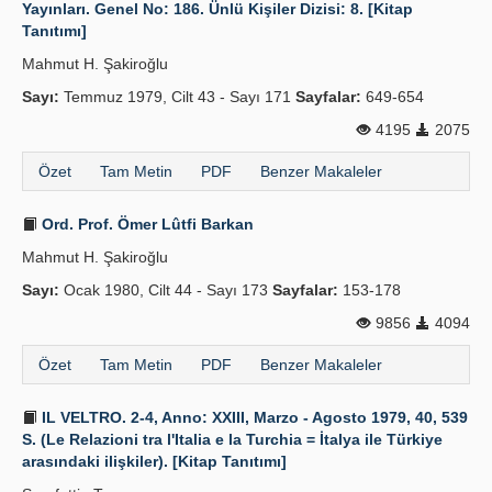
Yayınları. Genel No: 186. Ünlü Kişiler Dizisi: 8. [Kitap
Tanıtımı]
Mahmut H. Şakiroğlu
Sayı:
Temmuz 1979, Cilt 43 - Sayı 171
Sayfalar:
649-654
4195
2075
Özet
Tam Metin
PDF
Benzer Makaleler
Ord. Prof. Ömer Lûtfi Barkan
Mahmut H. Şakiroğlu
Sayı:
Ocak 1980, Cilt 44 - Sayı 173
Sayfalar:
153-178
9856
4094
Özet
Tam Metin
PDF
Benzer Makaleler
IL VELTRO. 2-4, Anno: XXIII, Marzo - Agosto 1979, 40, 539
S. (Le Relazioni tra l'Italia e la Turchia = İtalya ile Türkiye
arasındaki ilişkiler). [Kitap Tanıtımı]