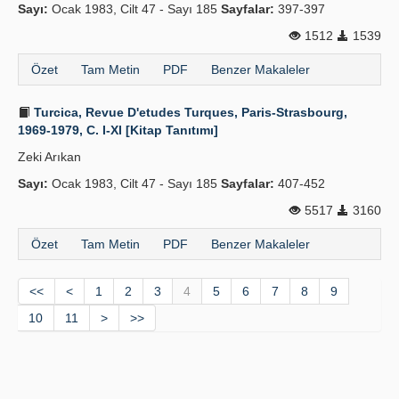
Sayı:
Ocak 1983, Cilt 47 - Sayı 185
Sayfalar:
397-397
1512
1539
Özet
Tam Metin
PDF
Benzer Makaleler
Turcica, Revue D'etudes Turques, Paris-Strasbourg,
1969-1979, C. I-XI [Kitap Tanıtımı]
Zeki Arıkan
Sayı:
Ocak 1983, Cilt 47 - Sayı 185
Sayfalar:
407-452
5517
3160
Özet
Tam Metin
PDF
Benzer Makaleler
<<
<
1
2
3
4
5
6
7
8
9
10
11
>
>>