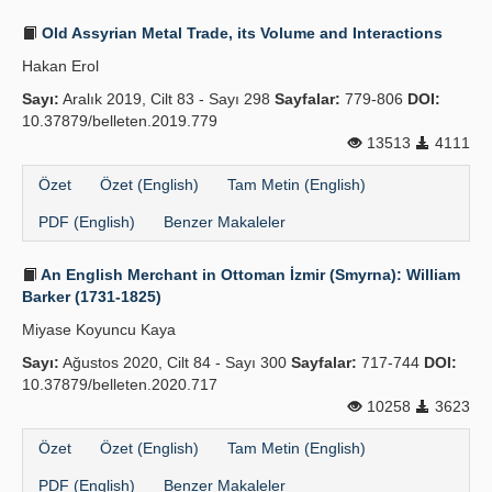
Old Assyrian Metal Trade, its Volume and Interactions
Hakan Erol
Sayı:
Aralık 2019, Cilt 83 - Sayı 298
Sayfalar:
779-806
DOI:
10.37879/belleten.2019.779
13513
4111
Özet
Özet (English)
Tam Metin (English)
PDF (English)
Benzer Makaleler
An English Merchant in Ottoman İzmir (Smyrna): William
Barker (1731-1825)
Miyase Koyuncu Kaya
Sayı:
Ağustos 2020, Cilt 84 - Sayı 300
Sayfalar:
717-744
DOI:
10.37879/belleten.2020.717
10258
3623
Özet
Özet (English)
Tam Metin (English)
PDF (English)
Benzer Makaleler