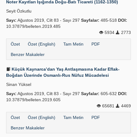
Noter Kayıtları Işığında Doğu-Batı Ticareti (1162-1350)
Yayın Politikaları
Seyit Özkutlu
Sayı:
Kılavuzlar
Ağustos 2019, Cilt 83 - Sayı 297
Sayfalar:
485-518
DOI:
10.37879/belleten.2019.485
İletişim
5934
2773
Özet
Özet (English)
Tam Metin
PDF
Benzer Makaleler
Küçük Kaynarca’dan Yaş Antlaşmasına Kadar Eflak-
Boğdan Üzerinde Osmanlı-Rus Nüfuz Mücadelesi
Sinan Yüksel
Sayı:
Ağustos 2019, Cilt 83 - Sayı 297
Sayfalar:
605-632
DOI:
10.37879/belleten.2019.605
65681
4469
Özet
Özet (English)
Tam Metin
PDF
Benzer Makaleler