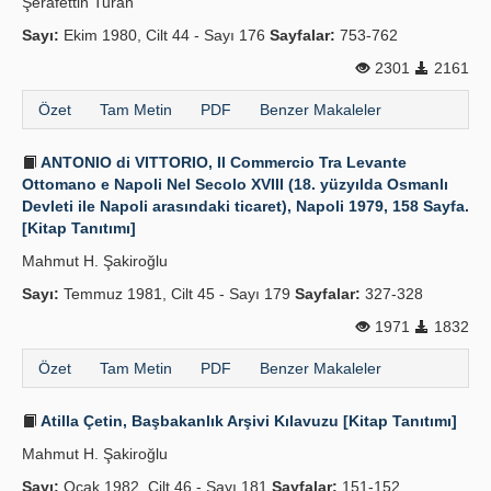
Şerafettin Turan
Sayı:
Ekim 1980, Cilt 44 - Sayı 176
Sayfalar:
753-762
2301
2161
Özet
Tam Metin
PDF
Benzer Makaleler
ANTONIO di VITTORIO, Il Commercio Tra Levante
Ottomano e Napoli Nel Secolo XVIII (18. yüzyılda Osmanlı
Devleti ile Napoli arasındaki ticaret), Napoli 1979, 158 Sayfa.
[Kitap Tanıtımı]
Mahmut H. Şakiroğlu
Sayı:
Temmuz 1981, Cilt 45 - Sayı 179
Sayfalar:
327-328
1971
1832
Özet
Tam Metin
PDF
Benzer Makaleler
Atilla Çetin, Başbakanlık Arşivi Kılavuzu [Kitap Tanıtımı]
Mahmut H. Şakiroğlu
Sayı:
Ocak 1982, Cilt 46 - Sayı 181
Sayfalar:
151-152