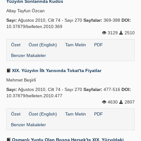
Yüzyılın Sonlarında Kudüs
Altay Tayfun Özcan
Sayı:
Ağustos 2010, Cilt 74 - Sayı 270
Sayfalar:
369-388
DOI:
10.37879/belleten.2010.369
3129
2510
Özet
Özet (English)
Tam Metin
PDF
Benzer Makaleler
XIX. Yüzyılın İlk Yarısında Tokat'ta Fiyatlar
Mehmet Beşi̇rli̇
Sayı:
Ağustos 2010, Cilt 74 - Sayı 270
Sayfalar:
477-516
DOI:
10.37879/belleten.2010.477
4630
2807
Özet
Özet (English)
Tam Metin
PDF
Benzer Makaleler
Osmanlı Yurdu Olan Bosna Hersek'te XIX. Yüzyıldaki