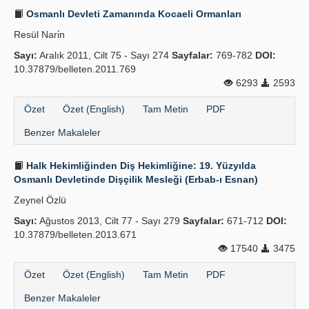
Osmanlı Devleti Zamanında Kocaeli Ormanları
Resül Nari̇n
Sayı:
Aralık 2011, Cilt 75 - Sayı 274
Sayfalar:
769-782
DOI:
10.37879/belleten.2011.769
6293
2593
Özet
Özet (English)
Tam Metin
PDF
Benzer Makaleler
Halk Hekimliğinden Diş Hekimliğine: 19. Yüzyılda
Osmanlı Devletinde Dişçilik Mesleği (Erbab-ı Esnan)
Zeynel Özlü
Sayı:
Ağustos 2013, Cilt 77 - Sayı 279
Sayfalar:
671-712
DOI:
10.37879/belleten.2013.671
17540
3475
Özet
Özet (English)
Tam Metin
PDF
Benzer Makaleler