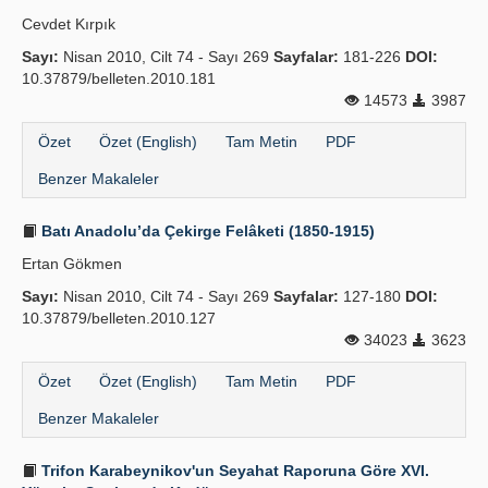
Cevdet Kırpık
Sayı:
Nisan 2010, Cilt 74 - Sayı 269
Sayfalar:
181-226
DOI:
10.37879/belleten.2010.181
14573
3987
Özet
Özet (English)
Tam Metin
PDF
Benzer Makaleler
Batı Anadolu’da Çekirge Felâketi (1850-1915)
Ertan Gökmen
Sayı:
Nisan 2010, Cilt 74 - Sayı 269
Sayfalar:
127-180
DOI:
10.37879/belleten.2010.127
34023
3623
Özet
Özet (English)
Tam Metin
PDF
Benzer Makaleler
Trifon Karabeynikov'un Seyahat Raporuna Göre XVI.