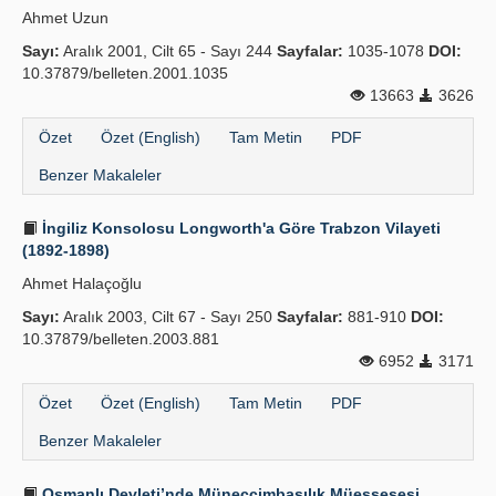
Ahmet Uzun
Yayın Politikaları
Sayı:
Aralık 2001, Cilt 65 - Sayı 244
Sayfalar:
1035-1078
DOI:
10.37879/belleten.2001.1035
Kılavuzlar
13663
3626
İletişim
Özet
Özet (English)
Tam Metin
PDF
Benzer Makaleler
İngiliz Konsolosu Longworth'a Göre Trabzon Vilayeti
(1892-1898)
Ahmet Halaçoğlu
Sayı:
Aralık 2003, Cilt 67 - Sayı 250
Sayfalar:
881-910
DOI:
10.37879/belleten.2003.881
6952
3171
Özet
Özet (English)
Tam Metin
PDF
Benzer Makaleler
Osmanlı Devleti’nde Müneccimbaşılık Müessesesi