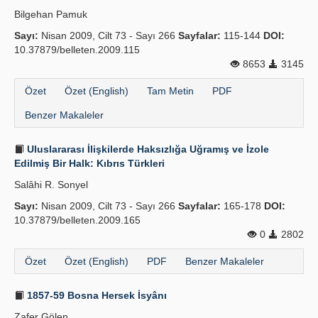
Bilgehan Pamuk
Sayı:
Nisan 2009, Cilt 73 - Sayı 266
Sayfalar:
115-144
DOI:
10.37879/belleten.2009.115
8653
3145
Özet
Özet (English)
Tam Metin
PDF
Benzer Makaleler
Uluslararası İlişkilerde Haksızlığa Uğramış ve İzole
Edilmiş Bir Halk: Kıbrıs Türkleri
Salâhi R. Sonyel
Sayı:
Nisan 2009, Cilt 73 - Sayı 266
Sayfalar:
165-178
DOI:
10.37879/belleten.2009.165
0
2802
Özet
Özet (English)
PDF
Benzer Makaleler
1857-59 Bosna Hersek İsyânı
Zafer Gölen