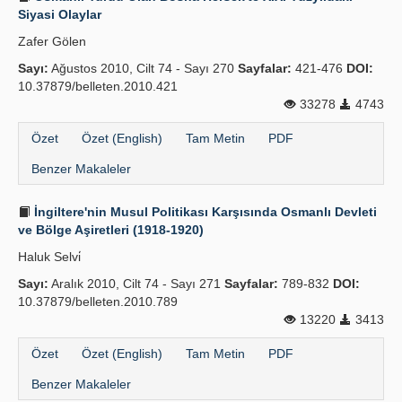
Siyasi Olaylar
Zafer Gölen
Sayı:
Ağustos 2010, Cilt 74 - Sayı 270
Sayfalar:
421-476
DOI:
10.37879/belleten.2010.421
33278
4743
Özet
Özet (English)
Tam Metin
PDF
Benzer Makaleler
İngiltere'nin Musul Politikası Karşısında Osmanlı Devleti
ve Bölge Aşiretleri (1918-1920)
Haluk Selvi̇
Sayı:
Aralık 2010, Cilt 74 - Sayı 271
Sayfalar:
789-832
DOI:
10.37879/belleten.2010.789
13220
3413
Özet
Özet (English)
Tam Metin
PDF
Benzer Makaleler