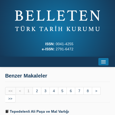
ISSN:
0041-4255
e-ISSN:
2791-6472
Ana Sayfa
Benzer Makaleler
Hakkında
<<
Dergi Kurulları
<
1
2
3
4
5
6
7
8
>
>>
Yazım Kuralları
Tepedelenli Ali Paşa ve Mal Varlığı
İlkeler