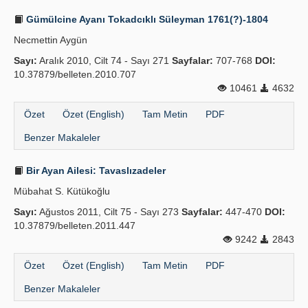
Gümülcine Ayanı Tokadcıklı Süleyman 1761(?)-1804
Necmettin Aygün
Sayı:
Aralık 2010, Cilt 74 - Sayı 271
Sayfalar:
707-768
DOI:
10.37879/belleten.2010.707
10461
4632
Özet
Özet (English)
Tam Metin
PDF
Benzer Makaleler
Bir Ayan Ailesi: Tavaslızadeler
Mübahat S. Kütükoğlu
Sayı:
Ağustos 2011, Cilt 75 - Sayı 273
Sayfalar:
447-470
DOI:
10.37879/belleten.2011.447
9242
2843
Özet
Özet (English)
Tam Metin
PDF
Benzer Makaleler