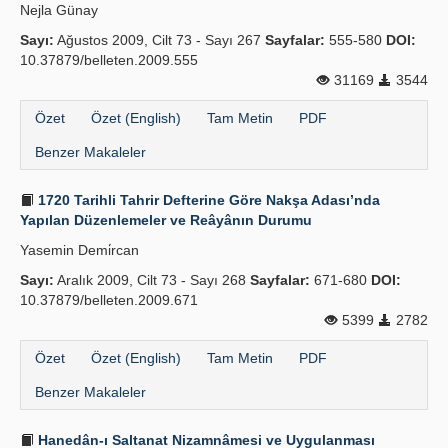
Nejla Günay
Sayı:
Ağustos 2009, Cilt 73 - Sayı 267
Sayfalar:
555-580
DOI:
10.37879/belleten.2009.555
31169
3544
Özet
Özet (English)
Tam Metin
PDF
Benzer Makaleler
1720 Tarihli Tahrir Defterine Göre Nakşa Adası’nda
Yapılan Düzenlemeler ve Reâyânın Durumu
Yasemin Demi̇rcan
Sayı:
Aralık 2009, Cilt 73 - Sayı 268
Sayfalar:
671-680
DOI:
10.37879/belleten.2009.671
5399
2782
Özet
Özet (English)
Tam Metin
PDF
Benzer Makaleler
Hanedân-ı Saltanat Nizamnâmesi ve Uygulanması