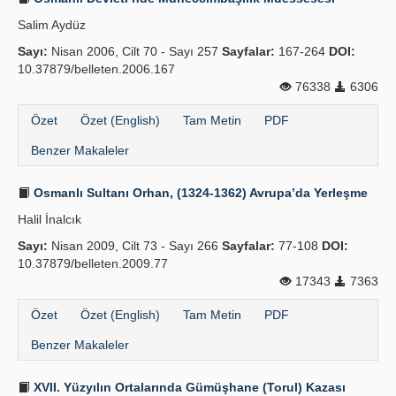
Salim Aydüz
Sayı:
Nisan 2006, Cilt 70 - Sayı 257
Sayfalar:
167-264
DOI:
10.37879/belleten.2006.167
76338
6306
Özet
Özet (English)
Tam Metin
PDF
Benzer Makaleler
Osmanlı Sultanı Orhan, (1324-1362) Avrupa’da Yerleşme
Halil İnalcık
Sayı:
Nisan 2009, Cilt 73 - Sayı 266
Sayfalar:
77-108
DOI:
10.37879/belleten.2009.77
17343
7363
Özet
Özet (English)
Tam Metin
PDF
Benzer Makaleler
XVII. Yüzyılın Ortalarında Gümüşhane (Torul) Kazası