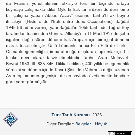
da Fransız yönetimlerinin etkisiyle ters bir biçimde ortaya
koymaya çalışmakta idiler. Öyle ki Irak tarihi üzerinde derinleme
bir çalışma yapan Abbas Azzavî eserine Tarihu'l-Irak beyne
ihtilaleyn (Histoire de l'Irak entre deux Occupations) Bağdat
1945-56 adını vermiş, yani Bağdat'ın 1055 tarihinde Tuğrul Bey
tarafından teshirinden General Allenby'nin 11 Mart 1917'de şehri
işgaline değin süren dönemi Irak Arapları için bir işgal dönemi
olarak tescil etmiştir. Ünlü Lübnanlı tarihçi Filib Hitti de Türk -
Osmanlı egemenliğini, imparatorluğu oluşturan toplumlar için bir
felaket devri olarak tasvir etmektedir. Tarihu'l-Arap. Mutavvel.
Beyrut 1953. III. 835-846. Dikkat edilirse, 400 yıllık bir egemenlik
süresini ve dönem içinde Kasr-i Şirin'den Vahran'a değin uzanan
Arap toplumunun geçmişini de on sayfada özetlemekte kendine
göre yarar görmüştür.
Türk Tarih Kurumu
. 2026
Diğer Dergiler:
Belgeler
·
Höyük