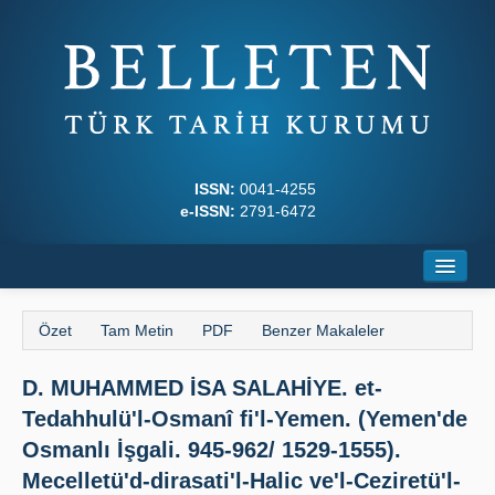
ISSN:
0041-4255
e-ISSN:
2791-6472
Ana Sayfa
Özet
Tam Metin
PDF
Benzer Makaleler
Hakkında
D. MUHAMMED İSA SALAHİYE. et-
Dergi Kurulları
Tedahhulü'l-Osmanî fi'l-Yemen. (Yemen'de
Yazım Kuralları
Osmanlı İşgali. 945-962/ 1529-1555).
Mecelletü'd-dirasati'l-Halic ve'l-Ceziretü'l-
İlkeler