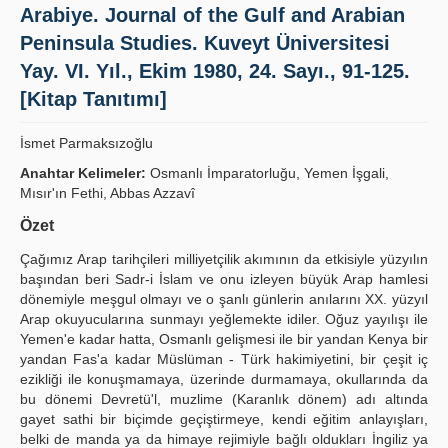
Arabiye. Journal of the Gulf and Arabian
Yayın Politikaları
Peninsula Studies. Kuveyt Üniversitesi
Kılavuzlar
Yay. VI. Yıl., Ekim 1980, 24. Sayı., 91-125.
[Kitap Tanıtımı]
İletişim
İsmet Parmaksızoğlu
Anahtar Kelimeler:
Osmanlı İmparatorluğu, Yemen İşgali,
Mısır'ın Fethi, Abbas Azzavî
Özet
Çağımız Arap tarihçileri milliyetçilik akımının da etkisiyle yüzyılın
başından beri Sadr-i İslam ve onu izleyen büyük Arap hamlesi
dönemiyle meşgul olmayı ve o şanlı günlerin anılarını XX. yüzyıl
Arap okuyucularına sunmayı yeğlemekte idiler. Oğuz yayılışı ile
Yemen'e kadar hatta, Osmanlı gelişmesi ile bir yandan Kenya bir
yandan Fas'a kadar Müslüman - Türk hakimiyetini, bir çeşit iç
ezikliği ile konuşmamaya, üzerinde durmamaya, okullarında da
bu dönemi Devretü'l, muzlime (Karanlık dönem) adı altında
gayet sathi bir biçimde geçiştirmeye, kendi eğitim anlayışları,
belki de manda ya da himaye rejimiyle bağlı oldukları İngiliz ya