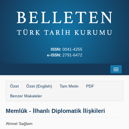
ISSN:
0041-4255
e-ISSN:
2791-6472
Ana Sayfa
Özet
Özet (English)
Tam Metin
PDF
Hakkında
Benzer Makaleler
Dergi Kurulları
Memlûk - İlhanlı Diplomatik İlişkileri
Yazım Kuralları
Ahmet Sağlam
İlkeler