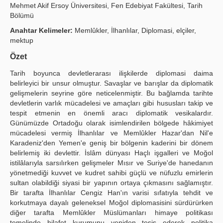
Mehmet Akif Ersoy Üniversitesi, Fen Edebiyat Fakültesi, Tarih
Yayın Politikaları
Bölümü
Anahtar Kelimeler:
Memlûkler, İlhanlılar, Diplomasi, elçiler,
Kılavuzlar
mektup
İletişim
Özet
Tarih boyunca devletlerarası ilişkilerde diplomasi daima
belirleyici bir unsur olmuştur. Savaşlar ve barışlar da diplomatik
gelişmelerin seyrine göre neticelenmiştir. Bu bağlamda tarihte
devletlerin varlık mücadelesi ve amaçları gibi hususları takip ve
tespit etmenin en önemli aracı diplomatik vesikalardır.
Günümüzde Ortadoğu olarak isimlendirilen bölgede hâkimiyet
mücadelesi vermiş İlhanlılar ve Memlûkler Hazar'dan Nil'e
Karadeniz'den Yemen'e geniş bir bölgenin kaderini bir dönem
belirlemiş iki devlettir. İslâm dünyası Haçlı işgalleri ve Moğol
istilâlarıyla sarsılırken gelişmeler Mısır ve Suriye'de hanedanın
yönetmediği kuvvet ve kudret sahibi güçlü ve nüfuzlu emirlerin
sultan olabildiği siyasi bir yapının ortaya çıkmasını sağlamıştır.
Bir tarafta İlhanlılar Cengiz Han'ın varisi sıfatıyla tehdit ve
korkutmaya dayalı geleneksel Moğol diplomasisini sürdürürken
diğer tarafta Memlûkler Müslümanları himaye politikası
temelinde hilafet kurumunu yeniden tesis ederek politika