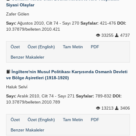
Siyasi Olaylar
Zafer Gölen
Sayı:
Ağustos 2010, Cilt 74 - Sayı 270
Sayfalar:
421-476
DOI:
10.37879/belleten.2010.421
33255
4737
Özet
Özet (English)
Tam Metin
PDF
Benzer Makaleler
İngiltere'nin Musul Politikası Karşısında Osmanlı Devleti
ve Bölge Aşiretleri (1918-1920)
Haluk Selvi̇
Sayı:
Aralık 2010, Cilt 74 - Sayı 271
Sayfalar:
789-832
DOI:
10.37879/belleten.2010.789
13213
3406
Özet
Özet (English)
Tam Metin
PDF
Benzer Makaleler