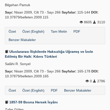
Bilgehan Pamuk
Sayı:
Nisan 2009, Cilt 73 - Sayı 266
Sayfalar:
115-144
DOI:
10.37879/belleten.2009.115
8605
3110
Özet
Özet (English)
Tam Metin
PDF
Benzer Makaleler
Uluslararası İlişkilerde Haksızlığa Uğramış ve İzole
Edilmiş Bir Halk: Kıbrıs Türkleri
Salâhi R. Sonyel
Sayı:
Nisan 2009, Cilt 73 - Sayı 266
Sayfalar:
165-178
DOI:
10.37879/belleten.2009.165
0
2786
Özet
Özet (English)
PDF
Benzer Makaleler
1857-59 Bosna Hersek İsyânı
Zafer Gölen