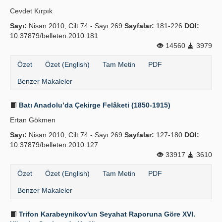
Cevdet Kırpık
Sayı:
Nisan 2010, Cilt 74 - Sayı 269
Sayfalar:
181-226
DOI:
10.37879/belleten.2010.181
14560
3979
Özet
Özet (English)
Tam Metin
PDF
Benzer Makaleler
Batı Anadolu’da Çekirge Felâketi (1850-1915)
Ertan Gökmen
Sayı:
Nisan 2010, Cilt 74 - Sayı 269
Sayfalar:
127-180
DOI:
10.37879/belleten.2010.127
33917
3610
Özet
Özet (English)
Tam Metin
PDF
Benzer Makaleler
Trifon Karabeynikov'un Seyahat Raporuna Göre XVI.