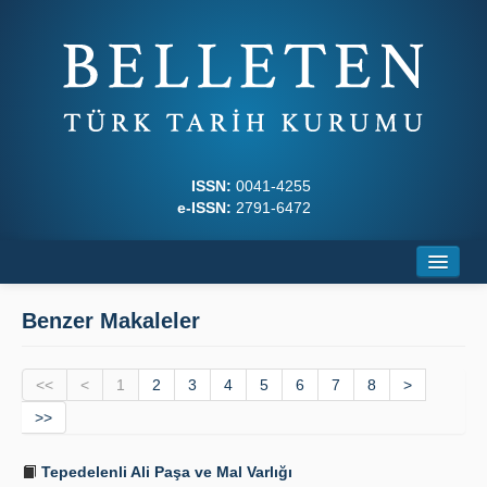
ISSN:
0041-4255
e-ISSN:
2791-6472
Ana Sayfa
Benzer Makaleler
Hakkında
<<
Dergi Kurulları
<
1
2
3
4
5
6
7
8
>
>>
Yazım Kuralları
Tepedelenli Ali Paşa ve Mal Varlığı
İlkeler