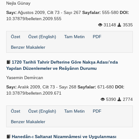
Nejla Günay
Sayı:
Ağustos 2009, Cilt 73 - Sayı 267
Sayfalar:
555-580
DOI:
10.37879/belleten.2009.555
31148
3535
Özet
Özet (English)
Tam Metin
PDF
Benzer Makaleler
1720 Tarihli Tahrir Defterine Göre Nakşa Adası’nda
Yapılan Düzenlemeler ve Reâyânın Durumu
Yasemin Demi̇rcan
Sayı:
Aralık 2009, Cilt 73 - Sayı 268
Sayfalar:
671-680
DOI:
10.37879/belleten.2009.671
5390
2774
Özet
Özet (English)
Tam Metin
PDF
Benzer Makaleler
Hanedân-ı Saltanat Nizamnâmesi ve Uygulanması