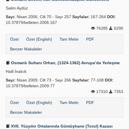
Salim Aydüz
Sayı:
Nisan 2006, Cilt 70 - Sayı 257
Sayfalar:
167-264
DOI:
10.37879/belleten.2006.167
76285
6290
Özet
Özet (English)
Tam Metin
PDF
Benzer Makaleler
Osmanlı Sultanı Orhan, (1324-1362) Avrupa’da Yerleşme
Halil İnalcık
Sayı:
Nisan 2009, Cilt 73 - Sayı 266
Sayfalar:
77-108
DOI:
10.37879/belleten.2009.77
17310
7353
Özet
Özet (English)
Tam Metin
PDF
Benzer Makaleler
XVII. Yüzyılın Ortalarında Gümüşhane (Torul) Kazası