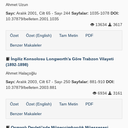
Ahmet Uzun
Yayın Politikaları
Sayı:
Aralık 2001, Cilt 65 - Sayı 244
Sayfalar:
1035-1078
DOI:
10.37879/belleten.2001.1035
Kılavuzlar
13634
3617
İletişim
Özet
Özet (English)
Tam Metin
PDF
Benzer Makaleler
İngiliz Konsolosu Longworth'a Göre Trabzon Vilayeti
(1892-1898)
Ahmet Halaçoğlu
Sayı:
Aralık 2003, Cilt 67 - Sayı 250
Sayfalar:
881-910
DOI:
10.37879/belleten.2003.881
6934
3161
Özet
Özet (English)
Tam Metin
PDF
Benzer Makaleler
Osmanlı Devleti’nde Müneccimbaşılık Müessesesi