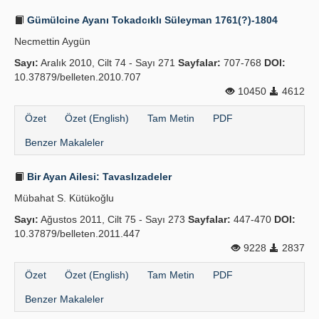
Gümülcine Ayanı Tokadcıklı Süleyman 1761(?)-1804
Necmettin Aygün
Sayı:
Aralık 2010, Cilt 74 - Sayı 271
Sayfalar:
707-768
DOI:
10.37879/belleten.2010.707
10450
4612
Özet
Özet (English)
Tam Metin
PDF
Benzer Makaleler
Bir Ayan Ailesi: Tavaslızadeler
Mübahat S. Kütükoğlu
Sayı:
Ağustos 2011, Cilt 75 - Sayı 273
Sayfalar:
447-470
DOI:
10.37879/belleten.2011.447
9228
2837
Özet
Özet (English)
Tam Metin
PDF
Benzer Makaleler