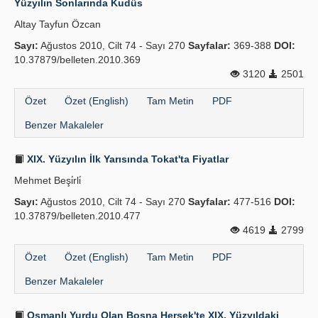
Yüzyılın Sonlarında Kudüs
Altay Tayfun Özcan
Sayı:
Ağustos 2010, Cilt 74 - Sayı 270
Sayfalar:
369-388
DOI:
10.37879/belleten.2010.369
3120
2501
Özet
Özet (English)
Tam Metin
PDF
Benzer Makaleler
XIX. Yüzyılın İlk Yarısında Tokat'ta Fiyatlar
Mehmet Beşi̇rli̇
Sayı:
Ağustos 2010, Cilt 74 - Sayı 270
Sayfalar:
477-516
DOI:
10.37879/belleten.2010.477
4619
2799
Özet
Özet (English)
Tam Metin
PDF
Benzer Makaleler
Osmanlı Yurdu Olan Bosna Hersek'te XIX. Yüzyıldaki