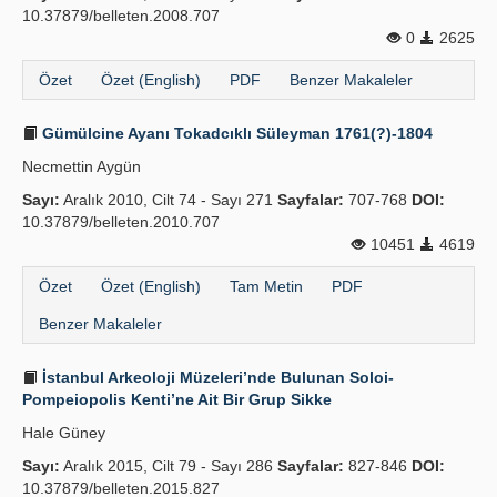
10.37879/belleten.2008.707
0
2625
Özet
Özet (English)
PDF
Benzer Makaleler
Gümülcine Ayanı Tokadcıklı Süleyman 1761(?)-1804
Necmettin Aygün
Sayı:
Aralık 2010, Cilt 74 - Sayı 271
Sayfalar:
707-768
DOI:
10.37879/belleten.2010.707
10451
4619
Özet
Özet (English)
Tam Metin
PDF
Benzer Makaleler
İstanbul Arkeoloji Müzeleri’nde Bulunan Soloi-
Pompeiopolis Kenti’ne Ait Bir Grup Sikke
Hale Güney
Sayı:
Aralık 2015, Cilt 79 - Sayı 286
Sayfalar:
827-846
DOI:
10.37879/belleten.2015.827