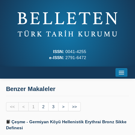
ISSN:
0041-4255
e-ISSN:
2791-6472
Ana Sayfa
Benzer Makaleler
Hakkında
<<
Dergi Kurulları
<
1
2
3
>
>>
Yazım Kuralları
Çeşme - Germiyan Köyü Hellenistik Erythrai Bronz Sikke
Definesi
İlkeler