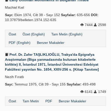
Early Ottoman Monuments in Bulgarian Thrace
Machiel Kıel
Sayı:
Ekim 1974, Cilt 38 - Sayı 152
Sayfalar:
635-656
DOI:
10.37879/belleten.1974.152-635
7444
2598
Özet
Özet (English)
Tam Metin (English)
PDF (English)
Benzer Makaleler
Prof. Dr. Zafer TAŞLIKLIOĞLU, Trakya'da Epigrafya
Araştırmaları (Biga yarımadasında bulunan kitabelerle
birlikte) II, İstanbul 1971, İstanbul Üniversitesi Edebiyat
Fakültesi yayınları No. 1654, XXIV-256 s. [Kitap Tanıtımı]
Nezih Fıratlı
Sayı:
Temmuz 1975, Cilt 39 - Sayı 155
Sayfalar:
493-498
6141
1749
Özet
Tam Metin
PDF
Benzer Makaleler