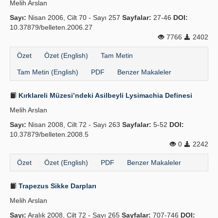
Melih Arslan
Yayın Politikaları
Sayı:
Nisan 2006, Cilt 70 - Sayı 257
Sayfalar:
27-46
DOI:
10.37879/belleten.2006.27
Kılavuzlar
7766
2402
İletişim
Özet
Özet (English)
Tam Metin
Tam Metin (English)
PDF
Benzer Makaleler
Kırklareli Müzesi’ndeki Asilbeyli Lysimachia Definesi
Melih Arslan
Sayı:
Nisan 2008, Cilt 72 - Sayı 263
Sayfalar:
5-52
DOI:
10.37879/belleten.2008.5
0
2242
Özet
Özet (English)
PDF
Benzer Makaleler
Trapezus Sikke Darpları
Melih Arslan
Sayı:
Aralık 2008, Cilt 72 - Sayı 265
Sayfalar:
707-746
DOI: