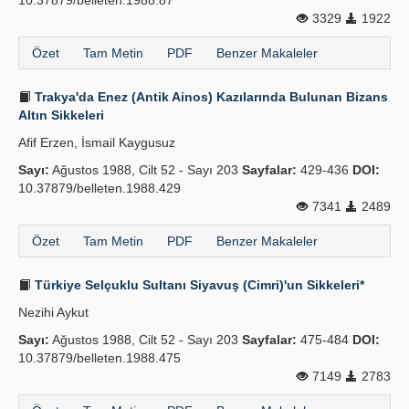
10.37879/belleten.1988.87
3329
1922
Özet
Tam Metin
PDF
Benzer Makaleler
Trakya'da Enez (Antik Ainos) Kazılarında Bulunan Bizans
Altın Sikkeleri
Afif Erzen, İsmail Kaygusuz
Sayı:
Ağustos 1988, Cilt 52 - Sayı 203
Sayfalar:
429-436
DOI:
10.37879/belleten.1988.429
7341
2489
Özet
Tam Metin
PDF
Benzer Makaleler
Türkiye Selçuklu Sultanı Siyavuş (Cimri)'un Sikkeleri*
Nezihi Aykut
Sayı:
Ağustos 1988, Cilt 52 - Sayı 203
Sayfalar:
475-484
DOI:
10.37879/belleten.1988.475
7149
2783