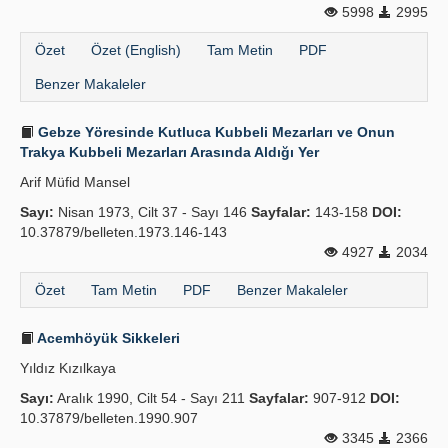
5998
2995
Özet
Özet (English)
Tam Metin
PDF
Benzer Makaleler
Gebze Yöresinde Kutluca Kubbeli Mezarları ve Onun
Trakya Kubbeli Mezarları Arasında Aldığı Yer
Arif Müfid Mansel
Sayı:
Nisan 1973, Cilt 37 - Sayı 146
Sayfalar:
143-158
DOI:
10.37879/belleten.1973.146-143
4927
2034
Özet
Tam Metin
PDF
Benzer Makaleler
Acemhöyük Sikkeleri
Yıldız Kızılkaya
Sayı:
Aralık 1990, Cilt 54 - Sayı 211
Sayfalar:
907-912
DOI:
10.37879/belleten.1990.907
3345
2366