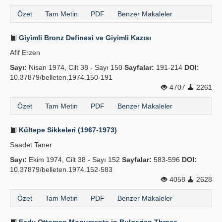
Özet
Tam Metin
PDF
Benzer Makaleler
Giyimli Bronz Definesi ve Giyimli Kazısı
Afif Erzen
Sayı:
Nisan 1974, Cilt 38 - Sayı 150
Sayfalar:
191-214
DOI:
10.37879/belleten.1974.150-191
4707
2261
Özet
Tam Metin
PDF
Benzer Makaleler
Kültepe Sikkeleri (1967-1973)
Saadet Taner
Sayı:
Ekim 1974, Cilt 38 - Sayı 152
Sayfalar:
583-596
DOI:
10.37879/belleten.1974.152-583
4058
2628
Özet
Tam Metin
PDF
Benzer Makaleler