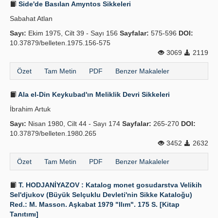
Side'de Basılan Amyntos Sikkeleri
Sabahat Atlan
Sayı:
Ekim 1975, Cilt 39 - Sayı 156
Sayfalar:
575-596
DOI:
10.37879/belleten.1975.156-575
3069
2119
Özet
Tam Metin
PDF
Benzer Makaleler
Ala el-Din Keykubad'ın Meliklik Devri Sikkeleri
İbrahim Artuk
Sayı:
Nisan 1980, Cilt 44 - Sayı 174
Sayfalar:
265-270
DOI:
10.37879/belleten.1980.265
3452
2632
Özet
Tam Metin
PDF
Benzer Makaleler
T. HODJANİYAZOV : Katalog monet gosudarstva Velikih
Sel'djukov (Büyük Selçuklu Devleti'nin Sikke Kataloğu)
Red.: M. Masson. Aşkabat 1979 "Ilım". 175 S. [Kitap
Tanıtımı]