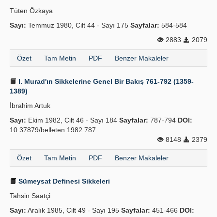
Tüten Özkaya
Sayı:
Temmuz 1980, Cilt 44 - Sayı 175
Sayfalar:
584-584
2883
2079
Özet
Tam Metin
PDF
Benzer Makaleler
I. Murad'ın Sikkelerine Genel Bir Bakış 761-792 (1359-
1389)
İbrahim Artuk
Sayı:
Ekim 1982, Cilt 46 - Sayı 184
Sayfalar:
787-794
DOI:
10.37879/belleten.1982.787
8148
2379
Özet
Tam Metin
PDF
Benzer Makaleler
Sümeysat Definesi Sikkeleri
Tahsin Saatçi
Sayı:
Aralık 1985, Cilt 49 - Sayı 195
Sayfalar:
451-466
DOI: