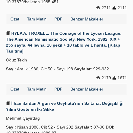
10.37879/belleten.1985.451
2711
2111
Özet
Tam Metin
PDF
Benzer Makaleler
HYLA A. TROXELL, The Coinage of the Lycian League,
The American Numismatic Society, New York, 1982, XIX +
255 sayfa, 44 levha, 10 şekil + 10 tablo ve 1 harita. [Kitap
Tanıtımı]
Oğuz Tekin
Sayı:
Aralık 1986, Cilt 50 - Sayı 198
Sayfalar:
929-932
2179
1671
Özet
Tam Metin
PDF
Benzer Makaleler
İlhanlılardan Argun ve Geyhatu'nun Saltanat Değişikliği
Yılını Gösteren İki Sikke
Mehmet Çayırdağ
Sayı:
Nisan 1988, Cilt 52 - Sayı 202
Sayfalar:
87-90
DOI: