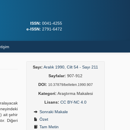
ISSN:
0041-4255
e-ISSN:
2791-6472
etişim
Sayı:
Aralık 1990, Cilt 54 - Sayı 211
Sayfalar:
907-912
DOI:
10.37879/belleten.1990.907
Kategori:
Araştırma Makalesi
Lisans:
CC BY-NC 4.0
ıralayacak
üneyindeki
Sonraki Makale
 ait şehir
Özet
ır. Diğeri
Tam Metin