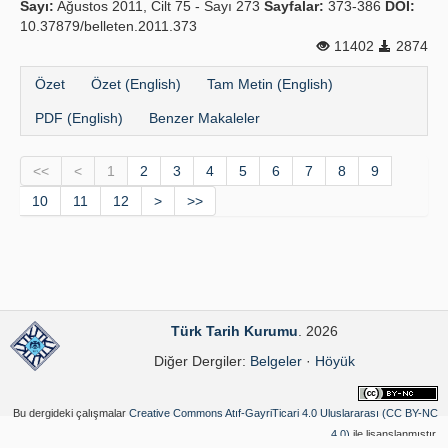
Sayı:
Ağustos 2011, Cilt 75 - Sayı 273
Sayfalar:
373-386
DOI:
10.37879/belleten.2011.373
11402
2874
Özet
Özet (English)
Tam Metin (English)
PDF (English)
Benzer Makaleler
<<
<
1
2
3
4
5
6
7
8
9
10
11
12
>
>>
Türk Tarih Kurumu
. 2026
Diğer Dergiler:
Belgeler
·
Höyük
Bu dergideki çalışmalar
Creative Commons Atıf-GayriTicari 4.0 Uluslararası (CC BY-NC
4.0)
ile lisanslanmıştır.