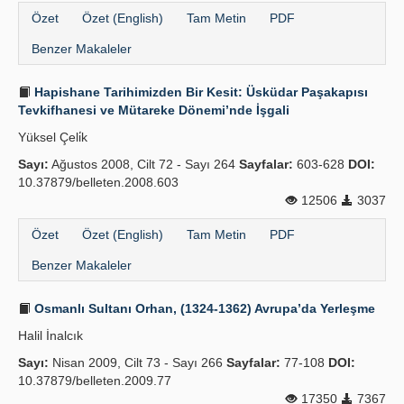
Özet
Özet (English)
Tam Metin
PDF
Benzer Makaleler
Hapishane Tarihimizden Bir Kesit: Üsküdar Paşakapısı
Tevkifhanesi ve Mütareke Dönemi’nde İşgali
Yüksel Çeli̇k
Sayı:
Ağustos 2008, Cilt 72 - Sayı 264
Sayfalar:
603-628
DOI:
10.37879/belleten.2008.603
12506
3037
Özet
Özet (English)
Tam Metin
PDF
Benzer Makaleler
Osmanlı Sultanı Orhan, (1324-1362) Avrupa’da Yerleşme
Halil İnalcık
Sayı:
Nisan 2009, Cilt 73 - Sayı 266
Sayfalar:
77-108
DOI:
10.37879/belleten.2009.77
17350
7367