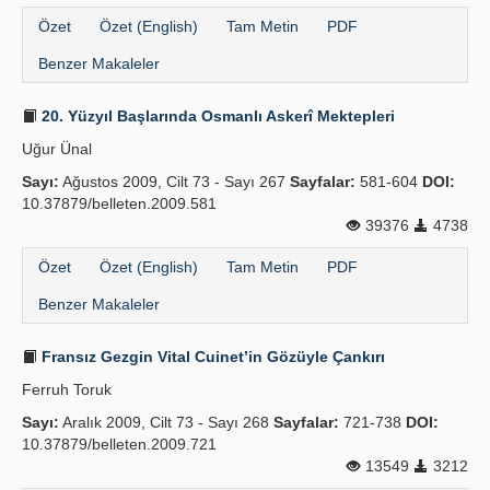
Özet
Özet (English)
Tam Metin
PDF
Benzer Makaleler
20. Yüzyıl Başlarında Osmanlı Askerî Mektepleri
Uğur Ünal
Sayı:
Ağustos 2009, Cilt 73 - Sayı 267
Sayfalar:
581-604
DOI:
10.37879/belleten.2009.581
39376
4738
Özet
Özet (English)
Tam Metin
PDF
Benzer Makaleler
Fransız Gezgin Vital Cuinet’in Gözüyle Çankırı
Ferruh Toruk
Sayı:
Aralık 2009, Cilt 73 - Sayı 268
Sayfalar:
721-738
DOI:
10.37879/belleten.2009.721
13549
3212