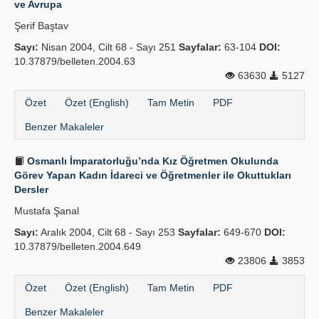
ve Avrupa
Yayın Politikaları
Şerif Baştav
Sayı:
Kılavuzlar
Nisan 2004, Cilt 68 - Sayı 251
Sayfalar:
63-104
DOI:
10.37879/belleten.2004.63
İletişim
63630
5127
Özet
Özet (English)
Tam Metin
PDF
Benzer Makaleler
Osmanlı İmparatorluğu’nda Kız Öğretmen Okulunda
Görev Yapan Kadın İdareci ve Öğretmenler ile Okuttukları
Dersler
Mustafa Şanal
Sayı:
Aralık 2004, Cilt 68 - Sayı 253
Sayfalar:
649-670
DOI:
10.37879/belleten.2004.649
23806
3853
Özet
Özet (English)
Tam Metin
PDF
Benzer Makaleler