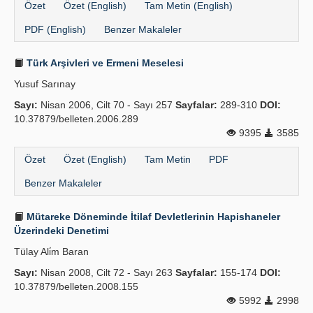
Özet
Özet (English)
Tam Metin (English)
PDF (English)
Benzer Makaleler
Türk Arşivleri ve Ermeni Meselesi
Yusuf Sarınay
Sayı:
Nisan 2006, Cilt 70 - Sayı 257
Sayfalar:
289-310
DOI:
10.37879/belleten.2006.289
9395
3585
Özet
Özet (English)
Tam Metin
PDF
Benzer Makaleler
Mütareke Döneminde İtilaf Devletlerinin Hapishaneler
Üzerindeki Denetimi
Tülay Ali̇m Baran
Sayı:
Nisan 2008, Cilt 72 - Sayı 263
Sayfalar:
155-174
DOI:
10.37879/belleten.2008.155
5992
2998