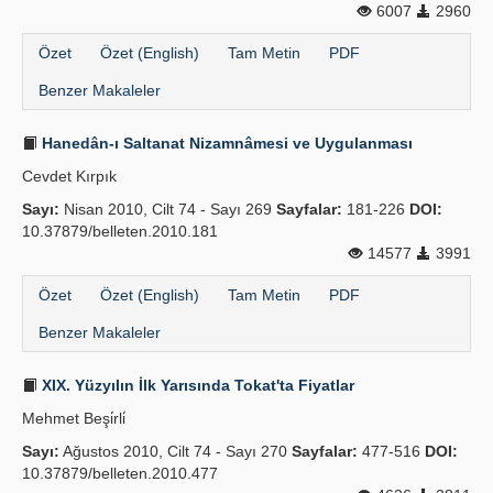
6007
2960
Özet
Özet (English)
Tam Metin
PDF
Benzer Makaleler
Hanedân-ı Saltanat Nizamnâmesi ve Uygulanması
Cevdet Kırpık
Sayı:
Nisan 2010, Cilt 74 - Sayı 269
Sayfalar:
181-226
DOI:
10.37879/belleten.2010.181
14577
3991
Özet
Özet (English)
Tam Metin
PDF
Benzer Makaleler
XIX. Yüzyılın İlk Yarısında Tokat'ta Fiyatlar
Mehmet Beşi̇rli̇
Sayı:
Ağustos 2010, Cilt 74 - Sayı 270
Sayfalar:
477-516
DOI:
10.37879/belleten.2010.477