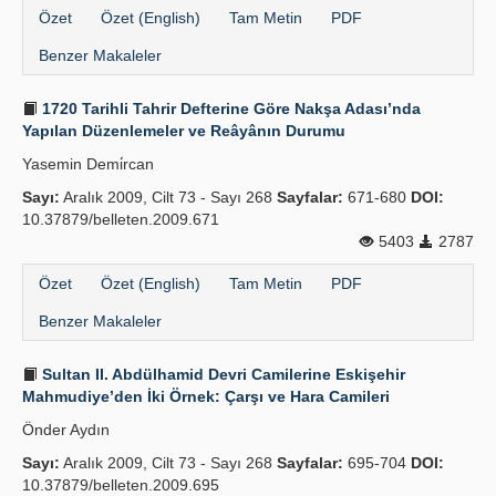
Özet
Özet (English)
Tam Metin
PDF
Benzer Makaleler
1720 Tarihli Tahrir Defterine Göre Nakşa Adası’nda
Yapılan Düzenlemeler ve Reâyânın Durumu
Yasemin Demi̇rcan
Sayı:
Aralık 2009, Cilt 73 - Sayı 268
Sayfalar:
671-680
DOI:
10.37879/belleten.2009.671
5403
2787
Özet
Özet (English)
Tam Metin
PDF
Benzer Makaleler
Sultan II. Abdülhamid Devri Camilerine Eskişehir
Mahmudiye’den İki Örnek: Çarşı ve Hara Camileri
Önder Aydın
Sayı:
Aralık 2009, Cilt 73 - Sayı 268
Sayfalar:
695-704
DOI:
10.37879/belleten.2009.695