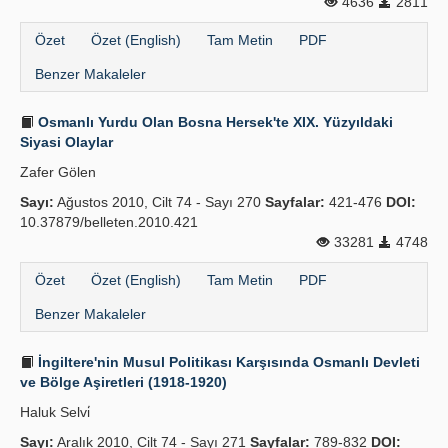
4636
2811
Özet
Özet (English)
Tam Metin
PDF
Benzer Makaleler
Osmanlı Yurdu Olan Bosna Hersek'te XIX. Yüzyıldaki
Siyasi Olaylar
Zafer Gölen
Sayı:
Ağustos 2010, Cilt 74 - Sayı 270
Sayfalar:
421-476
DOI:
10.37879/belleten.2010.421
33281
4748
Özet
Özet (English)
Tam Metin
PDF
Benzer Makaleler
İngiltere'nin Musul Politikası Karşısında Osmanlı Devleti
ve Bölge Aşiretleri (1918-1920)
Haluk Selvi̇
Sayı:
Aralık 2010, Cilt 74 - Sayı 271
Sayfalar:
789-832
DOI: