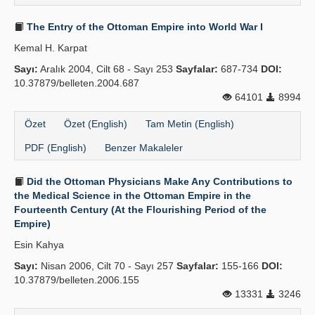
The Entry of the Ottoman Empire into World War I
Kemal H. Karpat
Sayı:
Aralık 2004, Cilt 68 - Sayı 253
Sayfalar:
687-734
DOI:
10.37879/belleten.2004.687
64101
8994
Özet
Özet (English)
Tam Metin (English)
PDF (English)
Benzer Makaleler
Did the Ottoman Physicians Make Any Contributions to
the Medical Science in the Ottoman Empire in the
Fourteenth Century (At the Flourishing Period of the
Empire)
Esin Kahya
Sayı:
Nisan 2006, Cilt 70 - Sayı 257
Sayfalar:
155-166
DOI:
10.37879/belleten.2006.155
13331
3246