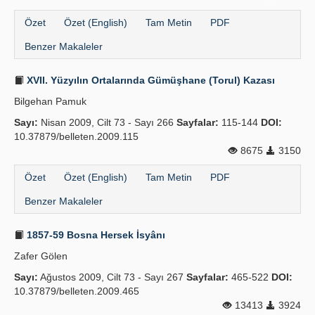
Özet
Özet (English)
Tam Metin
PDF
Benzer Makaleler
XVII. Yüzyılın Ortalarında Gümüşhane (Torul) Kazası
Bilgehan Pamuk
Sayı:
Nisan 2009, Cilt 73 - Sayı 266
Sayfalar:
115-144
DOI:
10.37879/belleten.2009.115
8675
3150
Özet
Özet (English)
Tam Metin
PDF
Benzer Makaleler
1857-59 Bosna Hersek İsyânı
Zafer Gölen
Sayı:
Ağustos 2009, Cilt 73 - Sayı 267
Sayfalar:
465-522
DOI:
10.37879/belleten.2009.465
13413
3924