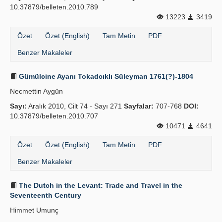
10.37879/belleten.2010.789
13223
3419
Özet
Özet (English)
Tam Metin
PDF
Benzer Makaleler
Gümülcine Ayanı Tokadcıklı Süleyman 1761(?)-1804
Necmettin Aygün
Sayı:
Aralık 2010, Cilt 74 - Sayı 271
Sayfalar:
707-768
DOI:
10.37879/belleten.2010.707
10471
4641
Özet
Özet (English)
Tam Metin
PDF
Benzer Makaleler
The Dutch in the Levant: Trade and Travel in the
Seventeenth Century
Himmet Umunç