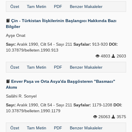
Özet
Tam Metin
PDF
Benzer Makaleler
Çin - Türkistan İlişkilerinin Başlangıcı Hakkında Bazı
Bilgiler
Ayşe Onat
Sayı:
Aralık 1990, Cilt 54 - Sayı 211
Sayfalar:
913-920
DOI:
10.37879/belleten.1990.913
4803
2603
Özet
Tam Metin
PDF
Benzer Makaleler
Enver Paşa ve Orta Asya'da Başgösteren "Basmacı"
Akımı
Salâhi R. Sonyel
Sayı:
Aralık 1990, Cilt 54 - Sayı 211
Sayfalar:
1179-1208
DOI:
10.37879/belleten.1990.1179
26063
3575
Özet
Tam Metin
PDF
Benzer Makaleler