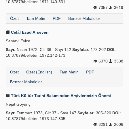
10.37879/belleten.1971.140-531
7357
3619
Özet
Tam Metin
PDF
Benzer Makaleler
Celâl Esad Arseven
Semavi Eyice
Sayı:
Nisan 1972, Cilt 36 - Sayı 142
Sayfalar:
173-202
DOI:
10.37879/belleten.1972.142-173
6070
3538
Özet
Özet (English)
Tam Metin
PDF
Benzer Makaleler
Türk Kültür Tarihi Bakımından Arşivlerimizin Önemi
Nejat Göyünç
Sayı:
Temmuz 1973, Cilt 37 - Sayı 147
Sayfalar:
305-320
DOI:
10.37879/belleten.1973.147-305
3291
2006