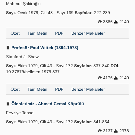
Mahmut Şakiroğlu
Sayı:
Ocak 1979, Cilt 43 - Sayı 169
Sayfalar:
227-239
3386
2140
Özet
Tam Metin
PDF
Benzer Makaleler
Profesör Paul Wittek (1894-1978)
Stanford J. Shaw
Sayı:
Ekim 1979, Cilt 43 - Sayı 172
Sayfalar:
837-840
DOI:
10.37879/belleten.1979.837
4176
2140
Özet
Tam Metin
PDF
Benzer Makaleler
Ölenlerimiz - Ahmed Cemal Köprülü
Fevziye Tansel
Sayı:
Ekim 1979, Cilt 43 - Sayı 172
Sayfalar:
841-854
3137
2378