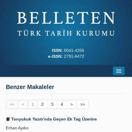
ISSN:
0041-4255
e-ISSN:
2791-6472
Ana Sayfa
Benzer Makaleler
Hakkında
<<
Dergi Kurulları
<
1
2
3
4
>
>>
Yazım Kuralları
Tonyukuk Yazıtı’nda Geçen Ek Tag Üzerine
Erhan Aydın
İlkeler