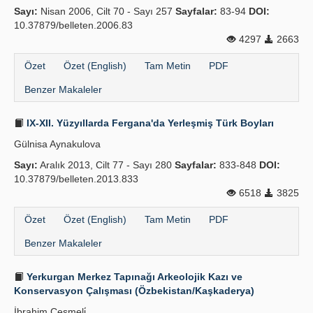
Sayı:
Nisan 2006, Cilt 70 - Sayı 257
Sayfalar:
83-94
DOI:
Yayın Politikaları
10.37879/belleten.2006.83
4297
2663
Kılavuzlar
Özet
Özet (English)
Tam Metin
PDF
İletişim
Benzer Makaleler
IX-XII. Yüzyıllarda Fergana'da Yerleş­miş Türk Boyları
Gülnisa Aynakulova
Sayı:
Aralık 2013, Cilt 77 - Sayı 280
Sayfalar:
833-848
DOI:
10.37879/belleten.2013.833
6518
3825
Özet
Özet (English)
Tam Metin
PDF
Benzer Makaleler
Yerkurgan Merkez Tapınağı Arkeolojik Kazı ve
Konservasyon Çalışması (Özbekistan/Kaşkaderya)
İbrahim Çeşmeli̇