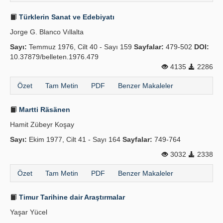
Türklerin Sanat ve Edebiyatı
Jorge G. Blanco Vıllalta
Sayı:
Temmuz 1976, Cilt 40 - Sayı 159
Sayfalar:
479-502
DOI:
10.37879/belleten.1976.479
4135
2286
Özet
Tam Metin
PDF
Benzer Makaleler
Martti Räsänen
Hamit Zübeyr Koşay
Sayı:
Ekim 1977, Cilt 41 - Sayı 164
Sayfalar:
749-764
3032
2338
Özet
Tam Metin
PDF
Benzer Makaleler
Timur Tarihine dair Araştırmalar
Yaşar Yücel