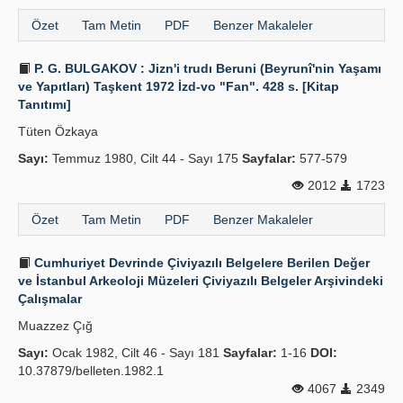
Özet
Tam Metin
PDF
Benzer Makaleler
P. G. BULGAKOV : Jizn'i trudı Beruni (Beyrunî'nin Yaşamı
ve Yapıtları) Taşkent 1972 İzd-vo "Fan". 428 s. [Kitap
Tanıtımı]
Tüten Özkaya
Sayı:
Temmuz 1980, Cilt 44 - Sayı 175
Sayfalar:
577-579
2012
1723
Özet
Tam Metin
PDF
Benzer Makaleler
Cumhuriyet Devrinde Çiviyazılı Belgelere Berilen Değer
ve İstanbul Arkeoloji Müzeleri Çiviyazılı Belgeler Arşivindeki
Çalışmalar
Muazzez Çığ
Sayı:
Ocak 1982, Cilt 46 - Sayı 181
Sayfalar:
1-16
DOI:
10.37879/belleten.1982.1
4067
2349