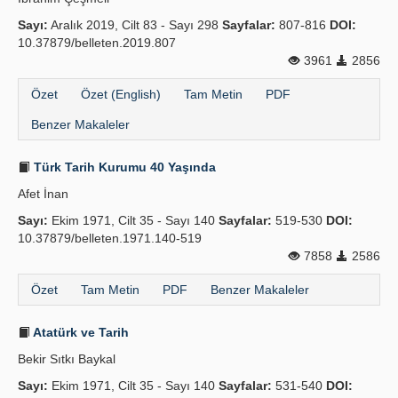
Sayı:
Aralık 2019, Cilt 83 - Sayı 298
Sayfalar:
807-816
DOI:
10.37879/belleten.2019.807
3961
2856
Özet
Özet (English)
Tam Metin
PDF
Benzer Makaleler
Türk Tarih Kurumu 40 Yaşında
Afet İnan
Sayı:
Ekim 1971, Cilt 35 - Sayı 140
Sayfalar:
519-530
DOI:
10.37879/belleten.1971.140-519
7858
2586
Özet
Tam Metin
PDF
Benzer Makaleler
Atatürk ve Tarih
Bekir Sıtkı Baykal
Sayı:
Ekim 1971, Cilt 35 - Sayı 140
Sayfalar:
531-540
DOI: