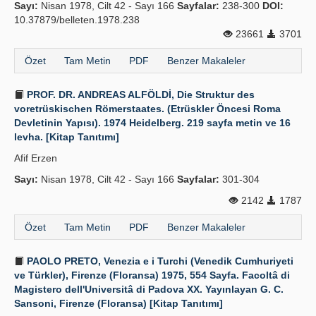
Sayı:
Nisan 1978, Cilt 42 - Sayı 166
Sayfalar:
238-300
DOI:
10.37879/belleten.1978.238
23661
3701
Özet
Tam Metin
PDF
Benzer Makaleler
PROF. DR. ANDREAS ALFÖLDİ, Die Struktur des
voretrüskischen Römerstaates. (Etrüskler Öncesi Roma
Devletinin Yapısı). 1974 Heidelberg. 219 sayfa metin ve 16
levha. [Kitap Tanıtımı]
Afif Erzen
Sayı:
Nisan 1978, Cilt 42 - Sayı 166
Sayfalar:
301-304
2142
1787
Özet
Tam Metin
PDF
Benzer Makaleler
PAOLO PRETO, Venezia e i Turchi (Venedik Cumhuriyeti
ve Türkler), Firenze (Floransa) 1975, 554 Sayfa. Facoltâ di
Magistero dell'Universitâ di Padova XX. Yayınlayan G. C.
Sansoni, Firenze (Floransa) [Kitap Tanıtımı]