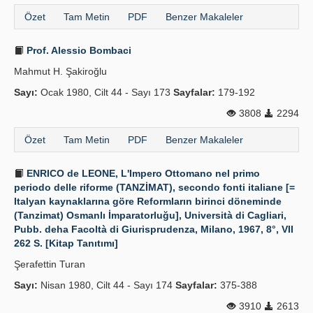
Özet
Tam Metin
PDF
Benzer Makaleler
Prof. Alessio Bombaci
Mahmut H. Şakiroğlu
Sayı:
Ocak 1980, Cilt 44 - Sayı 173
Sayfalar:
179-192
3808
2294
Özet
Tam Metin
PDF
Benzer Makaleler
ENRICO de LEONE, L'Impero Ottomano nel primo
periodo delle riforme (TANZİMAT), secondo fonti italiane [=
Italyan kaynaklarına göre Reformların birinci döneminde
(Tanzimat) Osmanlı İmparatorluğu], Università di Cagliari,
Pubb. deha Facoltà di Giurisprudenza, Milano, 1967, 8°, VII
262 S. [Kitap Tanıtımı]
Şerafettin Turan
Sayı:
Nisan 1980, Cilt 44 - Sayı 174
Sayfalar:
375-388
3910
2613