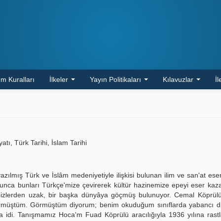
m Kuralları
İlkeler
Yayın Politikaları
Kılavuzlar
İl
, Türk Tarihi, İslam Tarihi
azılmış Türk ve İslâm medeniyetiyle ilişkisi bulunan ilim ve san'at eser
unca bunları Türkçe'mize çevirerek kültür hazinemize epeyi eser kaz
bizlerden uzak, bir başka dünyâya göçmüş bulunuyor. Cemal Köprülü
görmüştüm. Görmüştüm diyorum; benim okuduğum sınıflarda yabancı dil
idi. Tanışmamız Hoca'm Fuad Köprülü aracılığıyla 1936 yılına rastl