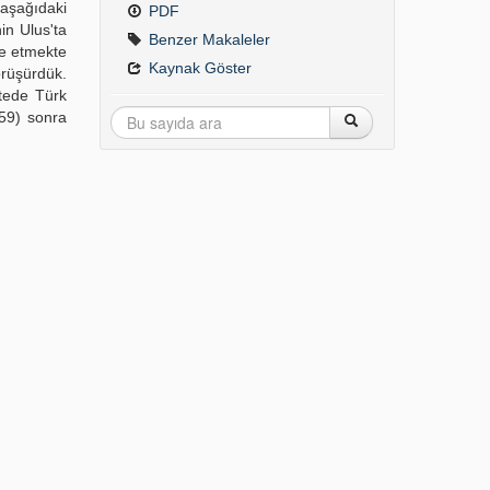
 aşağıdaki
PDF
in Ulus'ta
Benzer Makaleler
re etmekte
Kaynak Göster
örüşürdük.
itede Türk
59) sonra