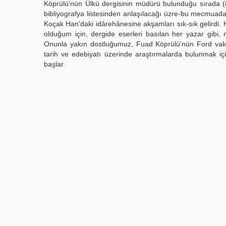
Köprülü'nün Ülkü dergisinin müdürü bulunduğu sırada (E
bibliyografya listesinden anlaşılacağı üzre-bu mecmuada e
Koçak Han'daki idârehânesine akşamları sık-sık gelirdi. H
olduğum için, dergide eserleri basılan her yazar gibi, 
Onunla yakın dostluğumuz, Fuad Köprülü'nün Ford vakfi
tarih ve edebiyatı üzerinde araştırmalarda bulunmak i
başlar.