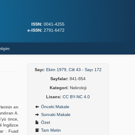
ISSN:
0041-4255
e-ISSN:
2791-6472
etişim
Sayı:
Ekim 1979, Cilt 43 - Sayı 172
Sayfalar:
841-854
Kategori:
Nekroloji
Lisans:
CC BY-NC 4.0
Önceki Makale
lerinin en
andıran A.
Sonraki Makale
'yü önce,
Özet
 İngilizce
Tam Metin
ar : Fuad