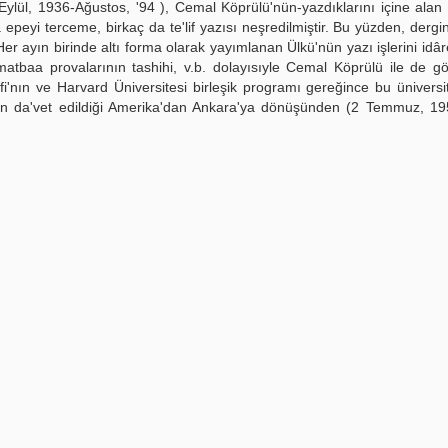
ylül, 1936-Ağustos, '94 ), Cemal Köprülü'nün-yazdıklarını içine alan
peyi terceme, birkaç da te'lif yazısı neşredilmiştir. Bu yüzden, dergin
er ayın birinde altı forma olarak yayımlanan Ülkü'nün yazı işlerini idâ
matbaa provalarının tashihi, v.b. dolayısıyle Cemal Köprülü ile de g
'nın ve Harvard Üniversitesi birleşik programı gereğince bu ünivers
çin da'vet edildiği Amerika'dan Ankara'ya dönüşünden (2 Temmuz, 19