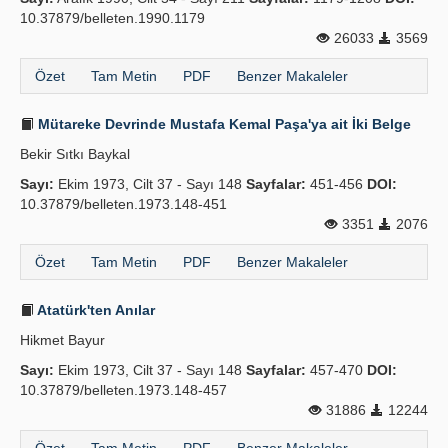
10.37879/belleten.1990.1179
26033
3569
Özet
Tam Metin
PDF
Benzer Makaleler
Mütareke Devrinde Mustafa Kemal Paşa'ya ait İki Belge
Bekir Sıtkı Baykal
Sayı:
Ekim 1973, Cilt 37 - Sayı 148
Sayfalar:
451-456
DOI:
10.37879/belleten.1973.148-451
3351
2076
Özet
Tam Metin
PDF
Benzer Makaleler
Atatürk'ten Anılar
Hikmet Bayur
Sayı:
Ekim 1973, Cilt 37 - Sayı 148
Sayfalar:
457-470
DOI:
10.37879/belleten.1973.148-457
31886
12244