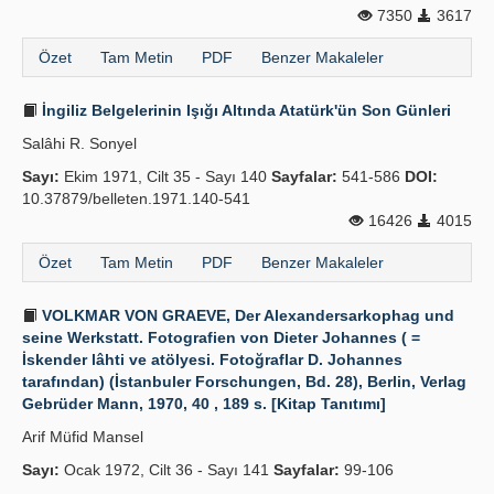
7350
3617
Özet
Tam Metin
PDF
Benzer Makaleler
İngiliz Belgelerinin Işığı Altında Atatürk'ün Son Günleri
Salâhi R. Sonyel
Sayı:
Ekim 1971, Cilt 35 - Sayı 140
Sayfalar:
541-586
DOI:
10.37879/belleten.1971.140-541
16426
4015
Özet
Tam Metin
PDF
Benzer Makaleler
VOLKMAR VON GRAEVE, Der Alexandersarkophag und
seine Werkstatt. Fotografien von Dieter Johannes ( =
İskender lâhti ve atölyesi. Fotoğraflar D. Johannes
tarafından) (İstanbuler Forschungen, Bd. 28), Berlin, Verlag
Gebrüder Mann, 1970, 40 , 189 s. [Kitap Tanıtımı]
Arif Müfid Mansel
Sayı:
Ocak 1972, Cilt 36 - Sayı 141
Sayfalar:
99-106