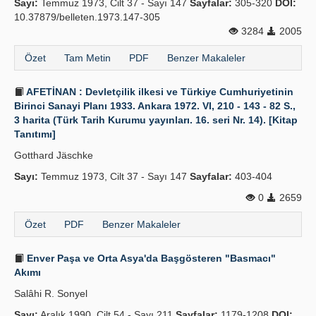
Sayı:
Temmuz 1973, Cilt 37 - Sayı 147
Sayfalar:
305-320
DOI:
10.37879/belleten.1973.147-305
3284
2005
Özet
Tam Metin
PDF
Benzer Makaleler
AFETİNAN : Devletçilik ilkesi ve Türkiye Cumhuriyetinin
Birinci Sanayi Planı 1933. Ankara 1972. VI, 210 - 143 - 82 S.,
3 harita (Türk Tarih Kurumu yayınları. 16. seri Nr. 14). [Kitap
Tanıtımı]
Gotthard Jäschke
Sayı:
Temmuz 1973, Cilt 37 - Sayı 147
Sayfalar:
403-404
0
2659
Özet
PDF
Benzer Makaleler
Enver Paşa ve Orta Asya'da Başgösteren "Basmacı"
Akımı
Salâhi R. Sonyel
Sayı:
Aralık 1990, Cilt 54 - Sayı 211
Sayfalar:
1179-1208
DOI: