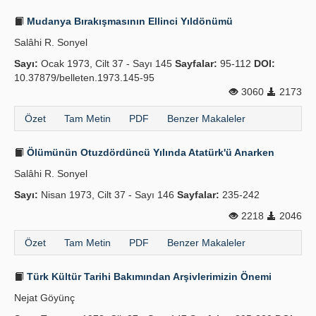
Mudanya Bırakışmasının Ellinci Yıldönümü
Salâhi R. Sonyel
Sayı:
Ocak 1973, Cilt 37 - Sayı 145
Sayfalar:
95-112
DOI:
10.37879/belleten.1973.145-95
3060
2173
Özet
Tam Metin
PDF
Benzer Makaleler
Ölümünün Otuzdördüncü Yılında Atatürk'ü Anarken
Salâhi R. Sonyel
Sayı:
Nisan 1973, Cilt 37 - Sayı 146
Sayfalar:
235-242
2218
2046
Özet
Tam Metin
PDF
Benzer Makaleler
Türk Kültür Tarihi Bakımından Arşivlerimizin Önemi
Nejat Göyünç