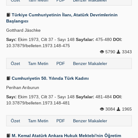
Özet
Tam Metin
PDF
Benzer Makaleler
Türkiye Cumhuriyetinin İlanı, Atatürk Devrimlerinin
Başlangıcı
Gotthard Jäschke
Sayı:
Ekim 1973, Cilt 37 - Sayı 148
Sayfalar:
475-480
DOI:
10.37879/belleten.1973.148-475
5790
3343
Özet
Tam Metin
PDF
Benzer Makaleler
Cumhuriyetin 50. Yılında Türk Kadını
Perihan Arıburun
Sayı:
Ekim 1973, Cilt 37 - Sayı 148
Sayfalar:
481-484
DOI:
10.37879/belleten.1973.148-481
3084
1965
Özet
Tam Metin
PDF
Benzer Makaleler
M. Kemal Atatürk Ankara Hukuk Mektebi'nin Öğretim