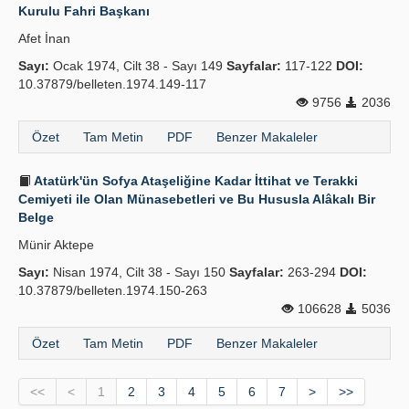
Kurulu Fahri Başkanı
Afet İnan
Sayı:
Ocak 1974, Cilt 38 - Sayı 149
Sayfalar:
117-122
DOI:
10.37879/belleten.1974.149-117
9756
2036
Özet
Tam Metin
PDF
Benzer Makaleler
Atatürk'ün Sofya Ataşeliğine Kadar İttihat ve Terakki
Cemiyeti ile Olan Münasebetleri ve Bu Hususla Alâkalı Bir
Belge
Münir Aktepe
Sayı:
Nisan 1974, Cilt 38 - Sayı 150
Sayfalar:
263-294
DOI:
10.37879/belleten.1974.150-263
106628
5036
Özet
Tam Metin
PDF
Benzer Makaleler
<<
<
1
2
3
4
5
6
7
>
>>