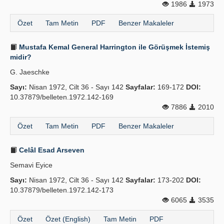
1986
1973
Özet
Tam Metin
PDF
Benzer Makaleler
Mustafa Kemal General Harrington ile Görüşmek İstemiş
midir?
G. Jaeschke
Sayı:
Nisan 1972, Cilt 36 - Sayı 142
Sayfalar:
169-172
DOI:
10.37879/belleten.1972.142-169
7886
2010
Özet
Tam Metin
PDF
Benzer Makaleler
Celâl Esad Arseven
Semavi Eyice
Sayı:
Nisan 1972, Cilt 36 - Sayı 142
Sayfalar:
173-202
DOI:
10.37879/belleten.1972.142-173
6065
3535
Özet
Özet (English)
Tam Metin
PDF