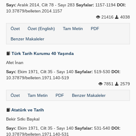
Sayı:
Aralık 2014, Cilt 78 - Sayı 283
Sayfalar:
1157-1194
DOI:
Yayın Politikaları
10.37879/belleten.2014.1157
21416
4038
Kılavuzlar
Özet
Özet (English)
Tam Metin
PDF
İletişim
Benzer Makaleler
Türk Tarih Kurumu 40 Yaşında
Afet İnan
Sayı:
Ekim 1971, Cilt 35 - Sayı 140
Sayfalar:
519-530
DOI:
10.37879/belleten.1971.140-519
7851
2579
Özet
Tam Metin
PDF
Benzer Makaleler
Atatürk ve Tarih
Bekir Sıtkı Baykal
Sayı:
Ekim 1971, Cilt 35 - Sayı 140
Sayfalar:
531-540
DOI:
10.37879/belleten.1971.140-531