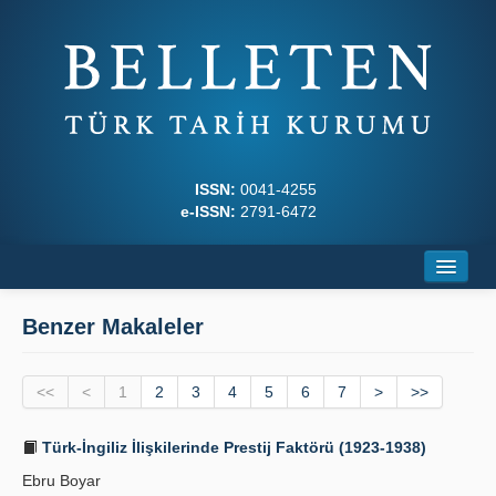
ISSN:
0041-4255
e-ISSN:
2791-6472
Ana Sayfa
Benzer Makaleler
Hakkında
<<
Dergi Kurulları
<
1
2
3
4
5
6
7
>
>>
Yazım Kuralları
Türk-İngiliz İlişkilerinde Prestij Faktörü (1923-1938)
Ebru Boyar
İlkeler