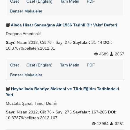
Özet
Özet (English)
Tam Metin
PDF
Benzer Makaleler
Alaca Hisar Sancağına Ait 1536 Tarihli Bir Vakıf Defteri
Dragana Amedoski̇
Sayı:
Nisan 2012, Cilt 76 - Sayı 275
Sayfalar:
31-44
DOI:
10.37879/belleten.2012.31
4689
2667
Özet
Özet (English)
Tam Metin
PDF
Benzer Makaleler
Heybeliada Bahriye Mektebi ve Türk Eğitim Tarihindeki
Yeri
Mustafa Şanal, Timur Demi̇r
Sayı:
Nisan 2012, Cilt 76 - Sayı 275
Sayfalar:
167-206
DOI:
10.37879/belleten.2012.167
13964
3251