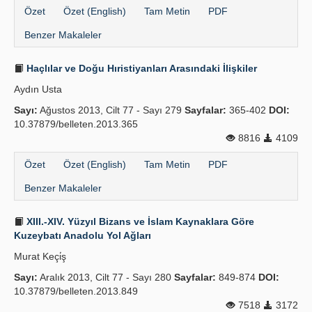
Özet
Özet (English)
Tam Metin
PDF
Benzer Makaleler
Haçlılar ve Doğu Hıristiyanları Arasındaki İlişkiler
Aydın Usta
Sayı:
Ağustos 2013, Cilt 77 - Sayı 279
Sayfalar:
365-402
DOI:
10.37879/belleten.2013.365
8816
4109
Özet
Özet (English)
Tam Metin
PDF
Benzer Makaleler
XIII.-XIV. Yüzyıl Bizans ve İslam Kaynaklara Göre
Kuzeybatı Anadolu Yol Ağları
Murat Keçi̇ş
Sayı:
Aralık 2013, Cilt 77 - Sayı 280
Sayfalar:
849-874
DOI:
10.37879/belleten.2013.849
7518
3172