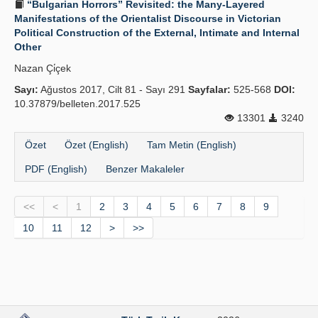
“Bulgarian Horrors” Revisited: the Many-Layered
Manifestations of the Orientalist Discourse in Victorian
Political Construction of the External, Intimate and Internal
Other
Nazan Çi̇çek
Sayı:
Ağustos 2017, Cilt 81 - Sayı 291
Sayfalar:
525-568
DOI:
10.37879/belleten.2017.525
13301
3240
Özet
Özet (English)
Tam Metin (English)
PDF (English)
Benzer Makaleler
<<
<
1
2
3
4
5
6
7
8
9
10
11
12
>
>>