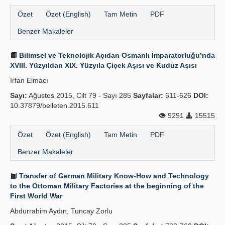
Özet
Özet (English)
Tam Metin
PDF
Benzer Makaleler
Bilimsel ve Teknolojik Açıdan Osmanlı İmparatorluğu’nda
XVIII. Yüzyıldan XIX. Yüzyıla Çiçek Aşısı ve Kuduz Aşısı
İrfan Elmacı
Sayı:
Ağustos 2015, Cilt 79 - Sayı 285
Sayfalar:
611-626
DOI:
10.37879/belleten.2015.611
9291
15515
Özet
Özet (English)
Tam Metin
PDF
Benzer Makaleler
Transfer of German Military Know-How and Technology
to the Ottoman Military Factories at the beginning of the
First World War
Abdurrahim Aydın, Tuncay Zorlu