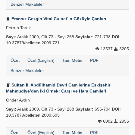
Benzer Makaleler
Fransız Gezgin Vital Cuinet’in Gözüyle Çankırı
Ferruh Toruk
Sayı:
Aralık 2009, Cilt 73 - Sayı 268
Sayfalar:
721-738
DOI:
10.37879/belleten.2009.721
13537
3205
Özet
Özet (English)
Tam Metin
PDF
Benzer Makaleler
Sultan II. Abdülhamid Devri Camilerine Eskişehir
Mahmudiye’den İki Örnek: Çarşı ve Hara Camileri
Önder Aydın
Sayı:
Aralık 2009, Cilt 73 - Sayı 268
Sayfalar:
695-704
DOI:
10.37879/belleten.2009.695
6002
2955
Özet
Özet (English)
Tam Metin
PDF