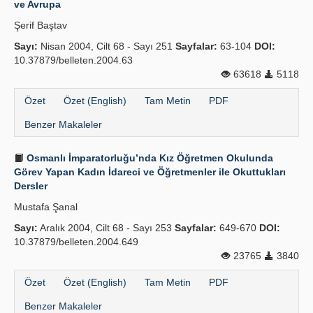
ve Avrupa
Yayın Politikaları
Şerif Baştav
Sayı:
Kılavuzlar
Nisan 2004, Cilt 68 - Sayı 251
Sayfalar:
63-104
DOI:
10.37879/belleten.2004.63
İletişim
63618
5118
Özet
Özet (English)
Tam Metin
PDF
Benzer Makaleler
Osmanlı İmparatorluğu’nda Kız Öğretmen Okulunda
Görev Yapan Kadın İdareci ve Öğretmenler ile Okuttukları
Dersler
Mustafa Şanal
Sayı:
Aralık 2004, Cilt 68 - Sayı 253
Sayfalar:
649-670
DOI:
10.37879/belleten.2004.649
23765
3840
Özet
Özet (English)
Tam Metin
PDF
Benzer Makaleler