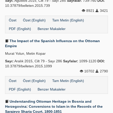
Sayı:
Ağustos 2015, Cilt 79 - Sayı 285
Sayfalar:
739-760
DOI:
10.37879/belleten.2015.739
8921
3421
Özet
Özet (English)
Tam Metin (English)
PDF (English)
Benzer Makaleler
The Impact of the Spanish Influenza on the Ottoman
Empire
Murat Yolun, Metin Kopar
Sayı:
Aralık 2015, Cilt 79 - Sayı 286
Sayfalar:
1099-1120
DOI:
10.37879/belleten.2015.1099
10702
2790
Özet
Özet (English)
Tam Metin (English)
PDF (English)
Benzer Makaleler
Understanding Ottoman Heritage in Bosnia and
Herzegovina: Conversions to Islam in the Records of the
Sarajevo Sharia Court, 1800-1851