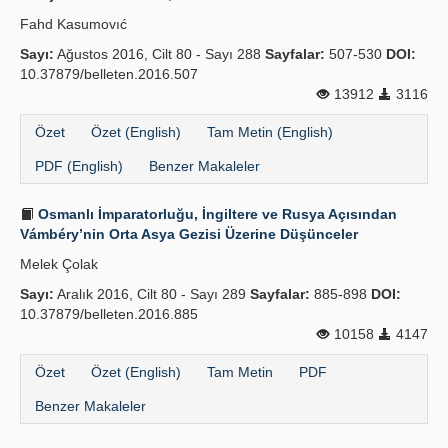
Fahd Kasumovıć
Sayı:
Ağustos 2016, Cilt 80 - Sayı 288
Sayfalar:
507-530
DOI:
10.37879/belleten.2016.507
13912
3116
Özet
Özet (English)
Tam Metin (English)
PDF (English)
Benzer Makaleler
Osmanlı İmparatorluğu, İngiltere ve Rusya Açısından
Vámbéry’nin Orta Asya Gezisi Üzerine Düşünceler
Melek Çolak
Sayı:
Aralık 2016, Cilt 80 - Sayı 289
Sayfalar:
885-898
DOI:
10.37879/belleten.2016.885
10158
4147
Özet
Özet (English)
Tam Metin
PDF
Benzer Makaleler