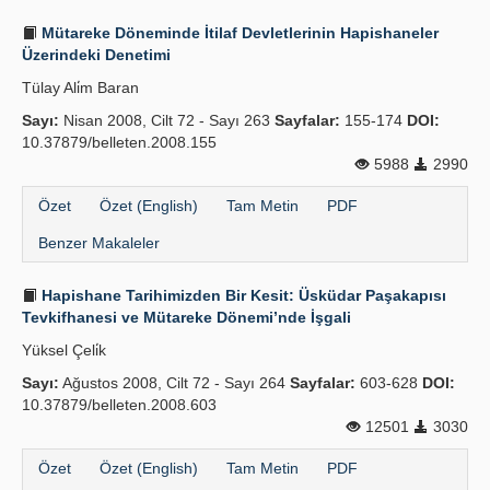
Mütareke Döneminde İtilaf Devletlerinin Hapishaneler
Üzerindeki Denetimi
Tülay Ali̇m Baran
Sayı:
Nisan 2008, Cilt 72 - Sayı 263
Sayfalar:
155-174
DOI:
10.37879/belleten.2008.155
5988
2990
Özet
Özet (English)
Tam Metin
PDF
Benzer Makaleler
Hapishane Tarihimizden Bir Kesit: Üsküdar Paşakapısı
Tevkifhanesi ve Mütareke Dönemi’nde İşgali
Yüksel Çeli̇k
Sayı:
Ağustos 2008, Cilt 72 - Sayı 264
Sayfalar:
603-628
DOI:
10.37879/belleten.2008.603
12501
3030
Özet
Özet (English)
Tam Metin
PDF