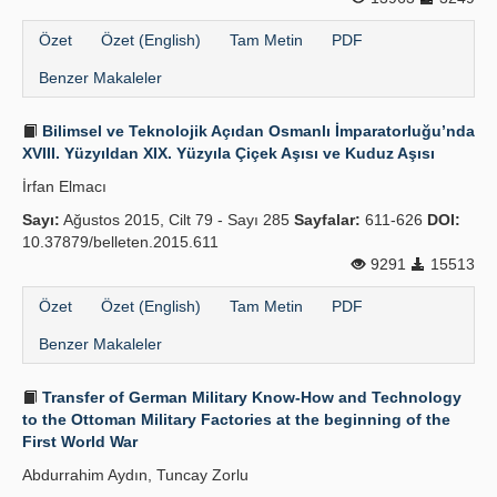
Özet
Özet (English)
Tam Metin
PDF
Benzer Makaleler
Bilimsel ve Teknolojik Açıdan Osmanlı İmparatorluğu’nda
XVIII. Yüzyıldan XIX. Yüzyıla Çiçek Aşısı ve Kuduz Aşısı
İrfan Elmacı
Sayı:
Ağustos 2015, Cilt 79 - Sayı 285
Sayfalar:
611-626
DOI:
10.37879/belleten.2015.611
9291
15513
Özet
Özet (English)
Tam Metin
PDF
Benzer Makaleler
Transfer of German Military Know-How and Technology
to the Ottoman Military Factories at the beginning of the
First World War
Abdurrahim Aydın, Tuncay Zorlu