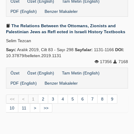
Özet
Özet (English)
Tam Metin (English)
PDF (English)
Benzer Makaleler
The Relations Between the Ottomans, Zionists and
Palestinian Jews as Refl ected in Israeli History Textbooks
Selim Tezcan
Sayı:
Aralık 2019, Cilt 83 - Sayı 298
Sayfalar:
1131-1166
DOI:
10.37879/belleten.2019.1131
17356
7168
Özet
Özet (English)
Tam Metin (English)
PDF (English)
Benzer Makaleler
<<
<
1
2
3
4
5
6
7
8
9
10
11
>
>>