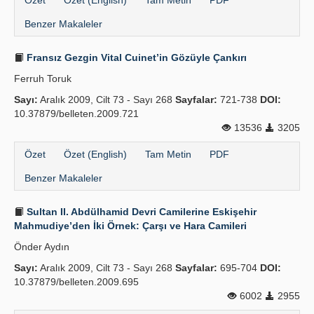
Özet
Özet (English)
Tam Metin
PDF
Benzer Makaleler
Fransız Gezgin Vital Cuinet’in Gözüyle Çankırı
Ferruh Toruk
Sayı:
Aralık 2009, Cilt 73 - Sayı 268
Sayfalar:
721-738
DOI:
10.37879/belleten.2009.721
13536
3205
Özet
Özet (English)
Tam Metin
PDF
Benzer Makaleler
Sultan II. Abdülhamid Devri Camilerine Eskişehir
Mahmudiye’den İki Örnek: Çarşı ve Hara Camileri
Önder Aydın
Sayı:
Aralık 2009, Cilt 73 - Sayı 268
Sayfalar:
695-704
DOI:
10.37879/belleten.2009.695
6002
2955