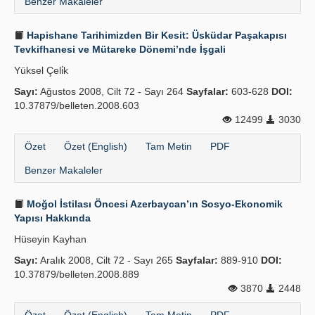
Benzer Makaleler
Hapishane Tarihimizden Bir Kesit: Üsküdar Paşakapısı
Tevkifhanesi ve Mütareke Dönemi’nde İşgali
Yüksel Çeli̇k
Sayı:
Ağustos 2008, Cilt 72 - Sayı 264
Sayfalar:
603-628
DOI:
10.37879/belleten.2008.603
12499
3030
Özet
Özet (English)
Tam Metin
PDF
Benzer Makaleler
Moğol İstilası Öncesi Azerbaycan’ın Sosyo-Ekonomik
Yapısı Hakkında
Hüseyin Kayhan
Sayı:
Aralık 2008, Cilt 72 - Sayı 265
Sayfalar:
889-910
DOI:
10.37879/belleten.2008.889
3870
2448