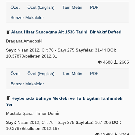
Özet
Özet (English)
Tam Metin
PDF
Benzer Makaleler
Alaca Hisar Sancağına Ait 1536 Tarihli Bir Vakıf Defteri
Dragana Amedoski̇
Sayı:
Nisan 2012, Cilt 76 - Sayı 275
Sayfalar:
31-44
DOI:
10.37879/belleten.2012.31
4688
2665
Özet
Özet (English)
Tam Metin
PDF
Benzer Makaleler
Heybeliada Bahriye Mektebi ve Türk Eğitim Tarihindeki
Yeri
Mustafa Şanal, Timur Demi̇r
Sayı:
Nisan 2012, Cilt 76 - Sayı 275
Sayfalar:
167-206
DOI:
10.37879/belleten.2012.167
13963
3249