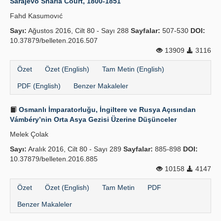
Sarajevo Sharia Court, 1800-1851
Fahd Kasumovıć
Sayı:
Ağustos 2016, Cilt 80 - Sayı 288
Sayfalar:
507-530
DOI:
10.37879/belleten.2016.507
13909
3116
Özet
Özet (English)
Tam Metin (English)
PDF (English)
Benzer Makaleler
Osmanlı İmparatorluğu, İngiltere ve Rusya Açısından
Vámbéry’nin Orta Asya Gezisi Üzerine Düşünceler
Melek Çolak
Sayı:
Aralık 2016, Cilt 80 - Sayı 289
Sayfalar:
885-898
DOI:
10.37879/belleten.2016.885
10158
4147
Özet
Özet (English)
Tam Metin
PDF
Benzer Makaleler