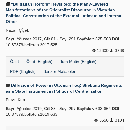
“Bulgarian Horrors” Revisited: the Many-Layered
Manifestations of the Orientalist Discourse in Victorian
Political Construction of the External, Intimate and Internal
Other
Nazan Çi̇çek
Sayı:
Ağustos 2017, Cilt 81 - Sayı 291
Sayfalar:
525-568
DOI:
10.37879/belleten.2017.525
13300
3239
Özet
Özet (English)
Tam Metin (English)
PDF (English)
Benzer Makaleler
Diffusion of Power in Ottoman Iraq: Shebāna Regiments
as a State Instrument in Politics of Centralization
Burcu Kurt
Sayı:
Ağustos 2019, Cilt 83 - Sayı 297
Sayfalar:
633-664
DOI:
10.37879/belleten.2019.633
5556
3104