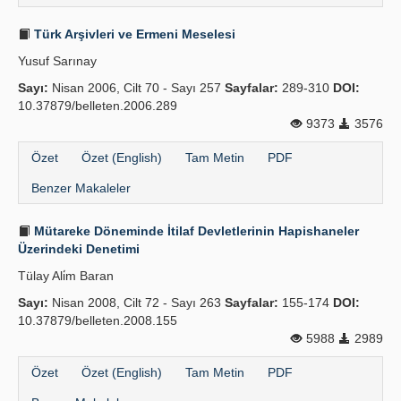
Türk Arşivleri ve Ermeni Meselesi
Yusuf Sarınay
Sayı:
Nisan 2006, Cilt 70 - Sayı 257
Sayfalar:
289-310
DOI:
10.37879/belleten.2006.289
9373
3576
Özet
Özet (English)
Tam Metin
PDF
Benzer Makaleler
Mütareke Döneminde İtilaf Devletlerinin Hapishaneler
Üzerindeki Denetimi
Tülay Ali̇m Baran
Sayı:
Nisan 2008, Cilt 72 - Sayı 263
Sayfalar:
155-174
DOI:
10.37879/belleten.2008.155
5988
2989
Özet
Özet (English)
Tam Metin
PDF