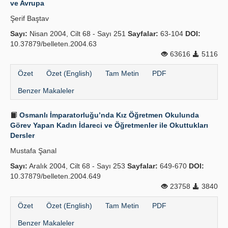
ve Avrupa
Yayın Politikaları
Şerif Baştav
Sayı:
Kılavuzlar
Nisan 2004, Cilt 68 - Sayı 251
Sayfalar:
63-104
DOI:
10.37879/belleten.2004.63
İletişim
63616
5116
Özet
Özet (English)
Tam Metin
PDF
Benzer Makaleler
Osmanlı İmparatorluğu’nda Kız Öğretmen Okulunda
Görev Yapan Kadın İdareci ve Öğretmenler ile Okuttukları
Dersler
Mustafa Şanal
Sayı:
Aralık 2004, Cilt 68 - Sayı 253
Sayfalar:
649-670
DOI:
10.37879/belleten.2004.649
23758
3840
Özet
Özet (English)
Tam Metin
PDF
Benzer Makaleler