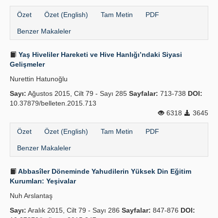
Özet
Özet (English)
Tam Metin
PDF
Benzer Makaleler
Yaş Hiveliler Hareketi ve Hive Hanlığı’ndaki Siyasi
Gelişmeler
Nurettin Hatunoğlu
Sayı:
Ağustos 2015, Cilt 79 - Sayı 285
Sayfalar:
713-738
DOI:
10.37879/belleten.2015.713
6318
3645
Özet
Özet (English)
Tam Metin
PDF
Benzer Makaleler
Abbasîler Döneminde Yahudilerin Yüksek Din Eğitim
Kurumları: Yeşivalar
Nuh Arslantaş
Sayı:
Aralık 2015, Cilt 79 - Sayı 286
Sayfalar:
847-876
DOI: