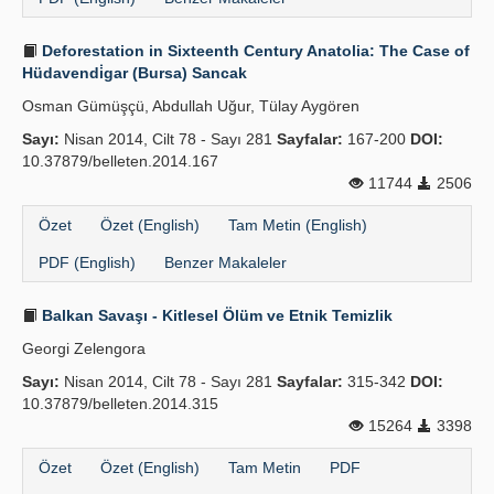
Deforestation in Sixteenth Century Anatolia: The Case of
Hüdavendi̇gar (Bursa) Sancak
Osman Gümüşçü, Abdullah Uğur, Tülay Aygören
Sayı:
Nisan 2014, Cilt 78 - Sayı 281
Sayfalar:
167-200
DOI:
10.37879/belleten.2014.167
11744
2506
Özet
Özet (English)
Tam Metin (English)
PDF (English)
Benzer Makaleler
Balkan Savaşı - Kitlesel Ölüm ve Etnik Temizlik
Georgi Zelengora
Sayı:
Nisan 2014, Cilt 78 - Sayı 281
Sayfalar:
315-342
DOI:
10.37879/belleten.2014.315
15264
3398
Özet
Özet (English)
Tam Metin
PDF