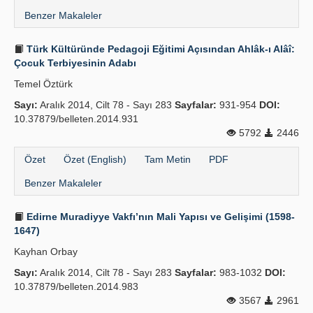
Benzer Makaleler
Türk Kültüründe Pedagoji Eğitimi Açısından Ahlâk-ı Alâî:
Çocuk Terbiyesinin Adabı
Temel Öztürk
Sayı:
Aralık 2014, Cilt 78 - Sayı 283
Sayfalar:
931-954
DOI:
10.37879/belleten.2014.931
5792
2446
Özet
Özet (English)
Tam Metin
PDF
Benzer Makaleler
Edirne Muradiyye Vakfı’nın Mali Yapısı ve Gelişimi (1598-
1647)
Kayhan Orbay
Sayı:
Aralık 2014, Cilt 78 - Sayı 283
Sayfalar:
983-1032
DOI:
10.37879/belleten.2014.983
3567
2961