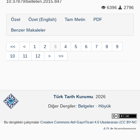
10.37879/belleten.2015.847
6396
2796
Özet
Özet (English)
Tam Metin
PDF
Benzer Makaleler
<<
<
1
2
3
4
5
6
7
8
9
10
11
12
>
>>
Türk Tarih Kurumu
. 2026
Diğer Dergiler:
Belgeler
·
Höyük
Bu dergideki çalışmalar
Creative Commons Atıf-GayriTicari 4.0 Uluslararası (CC BY-NC
4.0)
ile lisanslanmıştır.