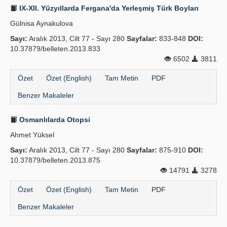
IX-XII. Yüzyıllarda Fergana'da Yerleş­miş Türk Boyları
Gülnisa Aynakulova
Sayı:
Aralık 2013, Cilt 77 - Sayı 280
Sayfalar:
833-848
DOI:
10.37879/belleten.2013.833
6502
3811
Özet
Özet (English)
Tam Metin
PDF
Benzer Makaleler
Osmanlılarda Otopsi
Ahmet Yüksel
Sayı:
Aralık 2013, Cilt 77 - Sayı 280
Sayfalar:
875-910
DOI:
10.37879/belleten.2013.875
14791
3278
Özet
Özet (English)
Tam Metin
PDF
Benzer Makaleler