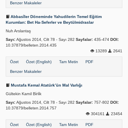
Benzer Makaleler
Abbasîler Döneminde Yahudilerin Temel Eğitim
Kurumları: Bet Ha-Seferler ve Beytülmidraslar
Nuh Arslantaş
Sayı:
Ağustos 2014, Cilt 78 - Sayı 282
Sayfalar:
435-474
DOI:
10.37879/belleten.2014.435
13289
2641
Özet
Özet (English)
Tam Metin
PDF
Benzer Makaleler
Mustafa Kemal Atatürk’ün Mal Varlığı
Gültekin Kamil Bi̇rli̇k
Sayı:
Ağustos 2014, Cilt 78 - Sayı 282
Sayfalar:
757-802
DOI:
10.37879/belleten.2014.757
304161
23454
Özet
Özet (English)
Tam Metin
PDF