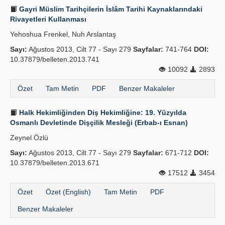
Gayri Müslim Tarihçilerin İslâm Tarihi Kaynaklarındaki
Rivayetleri Kullanması
Yehoshua Frenkel, Nuh Arslantaş
Sayı:
Ağustos 2013, Cilt 77 - Sayı 279
Sayfalar:
741-764
DOI:
10.37879/belleten.2013.741
10092
2893
Özet
Tam Metin
PDF
Benzer Makaleler
Halk Hekimliğinden Diş Hekimliğine: 19. Yüzyılda
Osmanlı Devletinde Dişçilik Mesleği (Erbab-ı Esnan)
Zeynel Özlü
Sayı:
Ağustos 2013, Cilt 77 - Sayı 279
Sayfalar:
671-712
DOI:
10.37879/belleten.2013.671
17512
3454
Özet
Özet (English)
Tam Metin
PDF
Benzer Makaleler