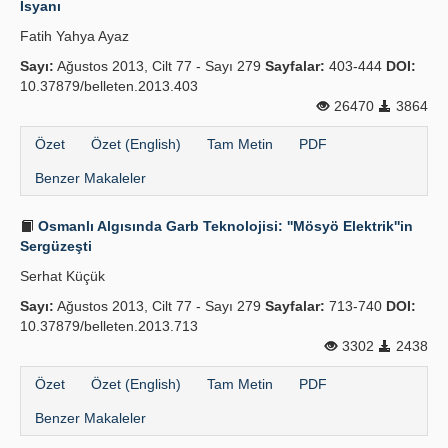
İsyanı
Yayın Politikaları
Fatih Yahya Ayaz
Sayı:
Kılavuzlar
Ağustos 2013, Cilt 77 - Sayı 279
Sayfalar:
403-444
DOI:
10.37879/belleten.2013.403
İletişim
26470
3864
Özet
Özet (English)
Tam Metin
PDF
Benzer Makaleler
Osmanlı Algısında Garb Teknolojisi: ''Mösyö Elektrik''in
Sergüzeşti
Serhat Küçük
Sayı:
Ağustos 2013, Cilt 77 - Sayı 279
Sayfalar:
713-740
DOI:
10.37879/belleten.2013.713
3302
2438
Özet
Özet (English)
Tam Metin
PDF
Benzer Makaleler