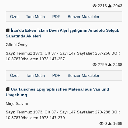
2216
2043
Özet
Tam Metin
PDF
Benzer Makaleler
İran'da Erken İslam Devri Alçı İşçiliğinin Anadolu Selçuk
Sanatında Akisleri
Gönül Öney
Sayı:
Temmuz 1973, Cilt 37 - Sayı 147
Sayfalar:
257-266
DOI:
10.37879/belleten.1973.147-257
2799
2468
Özet
Tam Metin
PDF
Benzer Makaleler
Urartäisches Epigraphisches Material aus Van und
Umgebung
Mirjo Salvını
Sayı:
Temmuz 1973, Cilt 37 - Sayı 147
Sayfalar:
279-288
DOI:
10.37879/belleten.1973.147-279
0
1668