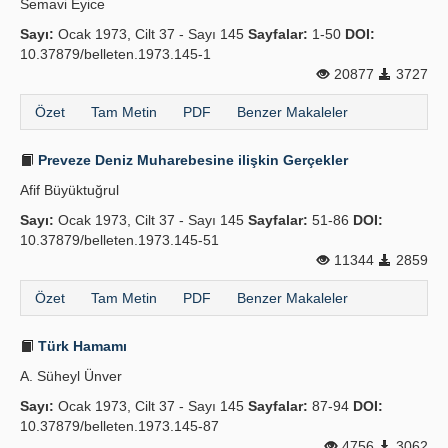
Semavi Eyice
Sayı:
Ocak 1973, Cilt 37 - Sayı 145
Sayfalar:
1-50
DOI:
10.37879/belleten.1973.145-1
20877
3727
Özet
Tam Metin
PDF
Benzer Makaleler
Preveze Deniz Muharebesine ilişkin Gerçekler
Afif Büyüktuğrul
Sayı:
Ocak 1973, Cilt 37 - Sayı 145
Sayfalar:
51-86
DOI:
10.37879/belleten.1973.145-51
11344
2859
Özet
Tam Metin
PDF
Benzer Makaleler
Türk Hamamı
A. Süheyl Ünver
Sayı:
Ocak 1973, Cilt 37 - Sayı 145
Sayfalar:
87-94
DOI:
10.37879/belleten.1973.145-87
4756
3062