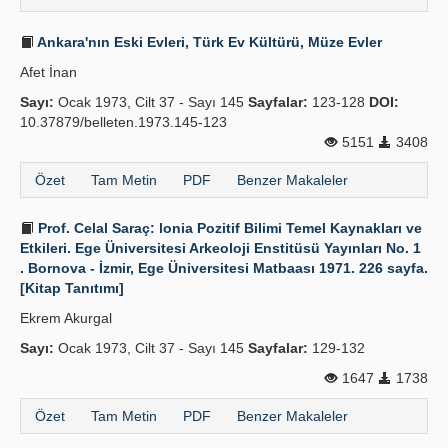
Ankara'nın Eski Evleri, Türk Ev Kültürü, Müze Evler
Afet İnan
Sayı:
Ocak 1973, Cilt 37 - Sayı 145
Sayfalar:
123-128
DOI:
10.37879/belleten.1973.145-123
5151
3408
Özet
Tam Metin
PDF
Benzer Makaleler
Prof. Celal Saraç: lonia Pozitif Bilimi Temel Kaynakları ve
Etkileri. Ege Üniversitesi Arkeoloji Enstitüsü Yayınları No. 1
. Bornova - İzmir, Ege Üniversitesi Matbaası 1971. 226 sayfa.
[Kitap Tanıtımı]
Ekrem Akurgal
Sayı:
Ocak 1973, Cilt 37 - Sayı 145
Sayfalar:
129-132
1647
1738
Özet
Tam Metin
PDF
Benzer Makaleler