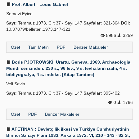
Prof. Albert - Louis Gabriel
Semavi Eyice
Sayı:
Temmuz 1973, Cilt 37 - Sayı 147
Sayfalar:
321-364
DOI:
10.37879/belleten.1973.147-321
5986
3259
Özet
Tam Metin
PDF
Benzer Makaleler
Boris PJOTROWSKİ, Urartu, Geneva, 1969. Archaeologia
Mundi serisinden. 230 s., 96 lev., 9 s. levhaların izahı, 4 s.
bibliyografya, 4 s. indeks. [Kitap Tanıtımı]
Veli Sevin
Sayı:
Temmuz 1973, Cilt 37 - Sayı 147
Sayfalar:
395-402
0
1766
Özet
PDF
Benzer Makaleler
AFETİNAN : Devletçilik ilkesi ve Türkiye Cumhuriyetinin
Birinci Sanayi Planı 1933. Ankara 1972. VI, 210 - 143 - 82 S.,