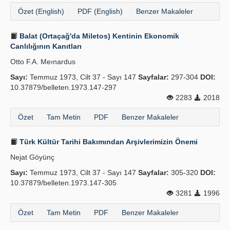
Özet (English)
PDF (English)
Benzer Makaleler
Balat (Ortaçağ'da Miletos) Kentinin Ekonomik
Canlılığının Kanıtları
Otto F.A. Meınardus
Sayı:
Temmuz 1973, Cilt 37 - Sayı 147
Sayfalar:
297-304
DOI:
10.37879/belleten.1973.147-297
2283
2018
Özet
Tam Metin
PDF
Benzer Makaleler
Türk Kültür Tarihi Bakımından Arşivlerimizin Önemi
Nejat Göyünç
Sayı:
Temmuz 1973, Cilt 37 - Sayı 147
Sayfalar:
305-320
DOI:
10.37879/belleten.1973.147-305
3281
1996
Özet
Tam Metin
PDF
Benzer Makaleler