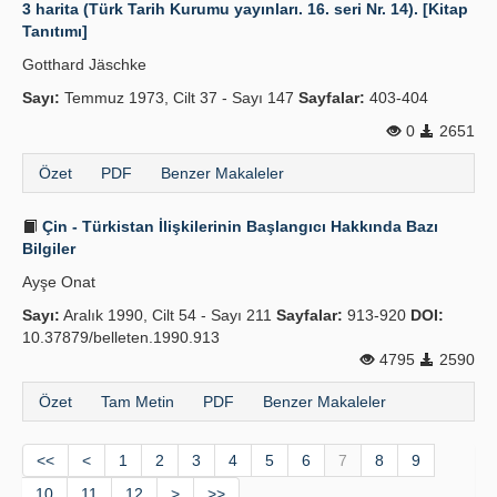
3 harita (Türk Tarih Kurumu yayınları. 16. seri Nr. 14). [Kitap
Tanıtımı]
Gotthard Jäschke
Sayı:
Temmuz 1973, Cilt 37 - Sayı 147
Sayfalar:
403-404
0
2651
Özet
PDF
Benzer Makaleler
Çin - Türkistan İlişkilerinin Başlangıcı Hakkında Bazı
Bilgiler
Ayşe Onat
Sayı:
Aralık 1990, Cilt 54 - Sayı 211
Sayfalar:
913-920
DOI:
10.37879/belleten.1990.913
4795
2590
Özet
Tam Metin
PDF
Benzer Makaleler
<<
<
1
2
3
4
5
6
7
8
9
10
11
12
>
>>