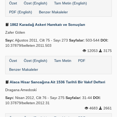
Özet
Özet (English)
Tam Metin (English)
PDF (English)
Benzer Makaleler
1862 Karadağ Askeri Harekatı ve Sonuçları
Zafer Gölen
Sayı:
Ağustos 2011, Cilt 75 - Sayı 273
Sayfalar:
503-544
DOI:
10.37879/belleten.2011.503
12053
3175
Özet
Özet (English)
Tam Metin
PDF
Benzer Makaleler
Alaca Hisar Sancağına Ait 1536 Tarihli Bir Vakıf Defteri
Dragana Amedoski̇
Sayı:
Nisan 2012, Cilt 76 - Sayı 275
Sayfalar:
31-44
DOI:
10.37879/belleten.2012.31
4683
2661