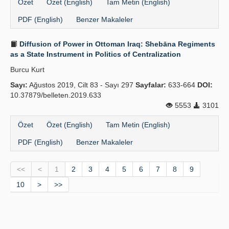
Özet
Özet (English)
Tam Metin (English)
PDF (English)
Benzer Makaleler
Diffusion of Power in Ottoman Iraq: Shebāna Regiments
as a State Instrument in Politics of Centralization
Burcu Kurt
Sayı:
Ağustos 2019, Cilt 83 - Sayı 297
Sayfalar:
633-664
DOI:
10.37879/belleten.2019.633
5553
3101
Özet
Özet (English)
Tam Metin (English)
PDF (English)
Benzer Makaleler
<<
<
1
2
3
4
5
6
7
8
9
10
>
>>