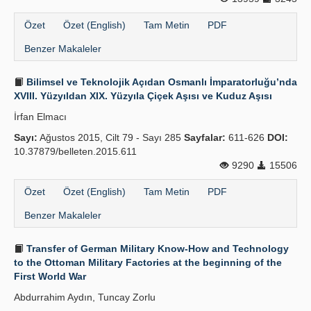
Özet
Özet (English)
Tam Metin
PDF
Benzer Makaleler
Bilimsel ve Teknolojik Açıdan Osmanlı İmparatorluğu’nda
XVIII. Yüzyıldan XIX. Yüzyıla Çiçek Aşısı ve Kuduz Aşısı
İrfan Elmacı
Sayı:
Ağustos 2015, Cilt 79 - Sayı 285
Sayfalar:
611-626
DOI:
10.37879/belleten.2015.611
9290
15506
Özet
Özet (English)
Tam Metin
PDF
Benzer Makaleler
Transfer of German Military Know-How and Technology
to the Ottoman Military Factories at the beginning of the
First World War
Abdurrahim Aydın, Tuncay Zorlu