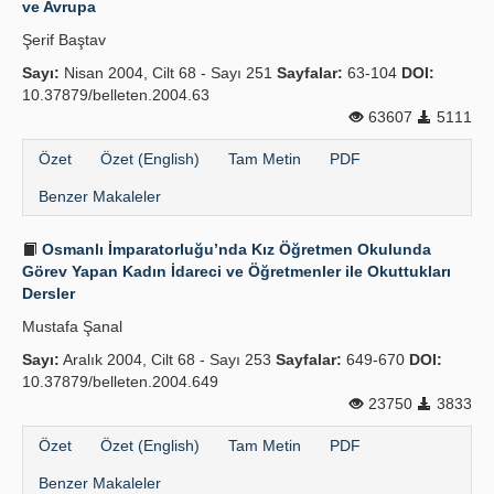
ve Avrupa
Yayın Politikaları
Şerif Baştav
Sayı:
Kılavuzlar
Nisan 2004, Cilt 68 - Sayı 251
Sayfalar:
63-104
DOI:
10.37879/belleten.2004.63
İletişim
63607
5111
Özet
Özet (English)
Tam Metin
PDF
Benzer Makaleler
Osmanlı İmparatorluğu’nda Kız Öğretmen Okulunda
Görev Yapan Kadın İdareci ve Öğretmenler ile Okuttukları
Dersler
Mustafa Şanal
Sayı:
Aralık 2004, Cilt 68 - Sayı 253
Sayfalar:
649-670
DOI:
10.37879/belleten.2004.649
23750
3833
Özet
Özet (English)
Tam Metin
PDF
Benzer Makaleler