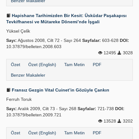
Benzer Makaleler
Hapishane Tarihimizden Bir Kesit: Üsküdar Paşakapısı
Tevkifhanesi ve Mütareke Dönemi’nde İşgali
Yüksel Çeli̇k
Sayı:
Ağustos 2008, Cilt 72 - Sayı 264
Sayfalar:
603-628
DOI:
10.37879/belleten.2008.603
12495
3028
Özet
Özet (English)
Tam Metin
PDF
Benzer Makaleler
Fransız Gezgin Vital Cuinet’in Gözüyle Çankırı
Ferruh Toruk
Sayı:
Aralık 2009, Cilt 73 - Sayı 268
Sayfalar:
721-738
DOI:
10.37879/belleten.2009.721
13528
3202
Özet
Özet (English)
Tam Metin
PDF