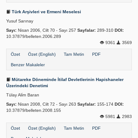
Türk Arşivleri ve Ermeni Meselesi
Yusuf Sarınay
Sayı:
Nisan 2006, Cilt 70 - Sayı 257
Sayfalar:
289-310
DOI:
10.37879/belleten.2006.289
9361
3569
Özet
Özet (English)
Tam Metin
PDF
Benzer Makaleler
Mütareke Döneminde İtilaf Devletlerinin Hapishaneler
Üzerindeki Denetimi
Tülay Ali̇m Baran
Sayı:
Nisan 2008, Cilt 72 - Sayı 263
Sayfalar:
155-174
DOI:
10.37879/belleten.2008.155
5981
2983
Özet
Özet (English)
Tam Metin
PDF