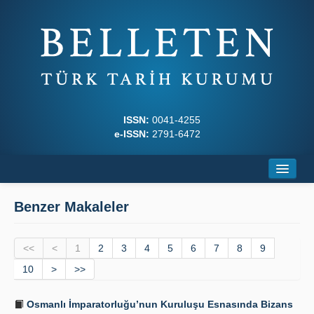
ISSN:
0041-4255
e-ISSN:
2791-6472
Ana Sayfa
Benzer Makaleler
Hakkında
<<
Dergi Kurulları
<
1
2
3
4
5
6
7
8
9
10
>
>>
Yazım Kuralları
Osmanlı İmparatorluğu’nun Kuruluşu Esnasında Bizans
İlkeler