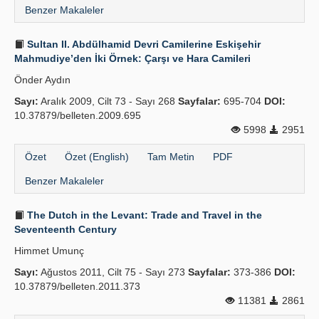
Benzer Makaleler
Sultan II. Abdülhamid Devri Camilerine Eskişehir
Mahmudiye’den İki Örnek: Çarşı ve Hara Camileri
Önder Aydın
Sayı:
Aralık 2009, Cilt 73 - Sayı 268
Sayfalar:
695-704
DOI:
10.37879/belleten.2009.695
5998
2951
Özet
Özet (English)
Tam Metin
PDF
Benzer Makaleler
The Dutch in the Levant: Trade and Travel in the
Seventeenth Century
Himmet Umunç
Sayı:
Ağustos 2011, Cilt 75 - Sayı 273
Sayfalar:
373-386
DOI:
10.37879/belleten.2011.373
11381
2861