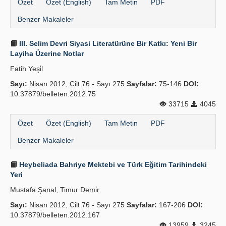
Özet
Özet (English)
Tam Metin
PDF
Benzer Makaleler
III. Selim Devri Siyasi Literatürüne Bir Katkı: Yeni Bir
Layiha Üzerine Notlar
Fatih Yeşi̇l
Sayı:
Nisan 2012, Cilt 76 - Sayı 275
Sayfalar:
75-146
DOI:
10.37879/belleten.2012.75
33715
4045
Özet
Özet (English)
Tam Metin
PDF
Benzer Makaleler
Heybeliada Bahriye Mektebi ve Türk Eğitim Tarihindeki
Yeri
Mustafa Şanal, Timur Demi̇r
Sayı:
Nisan 2012, Cilt 76 - Sayı 275
Sayfalar:
167-206
DOI:
10.37879/belleten.2012.167
13959
3245