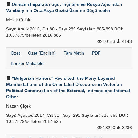
Osmanlı İmparatorluğu, İngiltere ve Rusya Açısından
Vámbéry’nin Orta Asya Gezisi Üzerine Düşünceler
Melek Çolak
Sayı:
Aralık 2016, Cilt 80 - Sayı 289
Sayfalar:
885-898
DOI:
10.37879/belleten.2016.885
10153
4143
Özet
Özet (English)
Tam Metin
PDF
Benzer Makaleler
“Bulgarian Horrors” Revisited: the Many-Layered
Manifestations of the Orientalist Discourse in Victorian
Political Construction of the External, Intimate and Internal
Other
Nazan Çi̇çek
Sayı:
Ağustos 2017, Cilt 81 - Sayı 291
Sayfalar:
525-568
DOI:
10.37879/belleten.2017.525
13290
3236