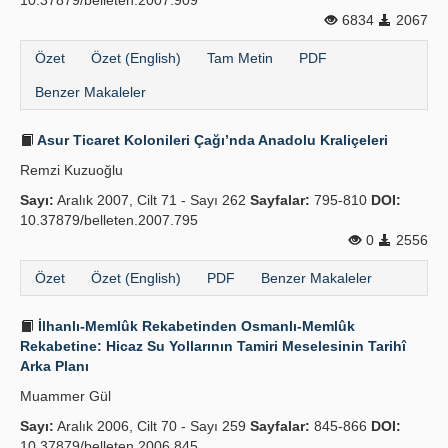
10.37879/belleten.2007.909
6834
2067
Özet
Özet (English)
Tam Metin
PDF
Benzer Makaleler
Asur Ticaret Kolonileri Çağı’nda Anadolu Kraliçeleri
Remzi Kuzuoğlu
Sayı:
Aralık 2007, Cilt 71 - Sayı 262
Sayfalar:
795-810
DOI:
10.37879/belleten.2007.795
0
2556
Özet
Özet (English)
PDF
Benzer Makaleler
İlhanlı-Memlûk Rekabetinden Osmanlı-Memlûk
Rekabetine: Hicaz Su Yollarının Tamiri Meselesinin Tarihî
Arka Planı
Muammer Gül
Sayı:
Aralık 2006, Cilt 70 - Sayı 259
Sayfalar:
845-866
DOI:
10.37879/belleten.2006.845