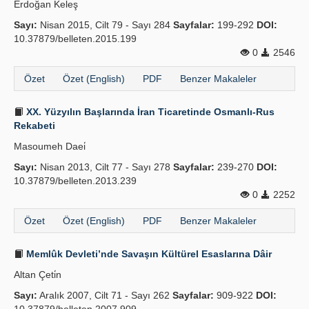
Erdoğan Keleş
Yayın Politikaları
Sayı:
Nisan 2015, Cilt 79 - Sayı 284
Sayfalar:
199-292
DOI:
10.37879/belleten.2015.199
Kılavuzlar
0
2546
İletişim
Özet
Özet (English)
PDF
Benzer Makaleler
XX. Yüzyılın Başlarında İran Ticaretinde Osmanlı-Rus
Rekabeti
Masoumeh Daei̇
Sayı:
Nisan 2013, Cilt 77 - Sayı 278
Sayfalar:
239-270
DOI:
10.37879/belleten.2013.239
0
2252
Özet
Özet (English)
PDF
Benzer Makaleler
Memlûk Devleti’nde Savaşın Kültürel Esaslarına Dâir
Altan Çeti̇n
Sayı:
Aralık 2007, Cilt 71 - Sayı 262
Sayfalar:
909-922
DOI: