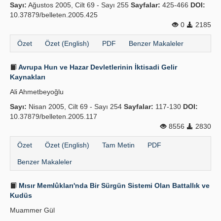
Sayı:
Ağustos 2005, Cilt 69 - Sayı 255
Sayfalar:
425-466
DOI:
10.37879/belleten.2005.425
0
2185
Özet
Özet (English)
PDF
Benzer Makaleler
Avrupa Hun ve Hazar Devletlerinin İktisadi Gelir
Kaynakları
Ali Ahmetbeyoğlu
Sayı:
Nisan 2005, Cilt 69 - Sayı 254
Sayfalar:
117-130
DOI:
10.37879/belleten.2005.117
8556
2830
Özet
Özet (English)
Tam Metin
PDF
Benzer Makaleler
Mısır Memlûkları'nda Bir Sürgün Sistemi Olan Battallık ve
Kudüs
Muammer Gül