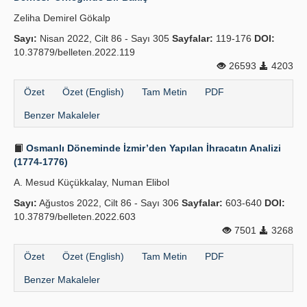
Zeliha Demirel Gökalp
Sayı:
Nisan 2022, Cilt 86 - Sayı 305
Sayfalar:
119-176
DOI:
10.37879/belleten.2022.119
26593
4203
Özet
Özet (English)
Tam Metin
PDF
Benzer Makaleler
Osmanlı Döneminde İzmir’den Yapılan İhracatın Analizi
(1774-1776)
A. Mesud Küçükkalay, Numan Elibol
Sayı:
Ağustos 2022, Cilt 86 - Sayı 306
Sayfalar:
603-640
DOI:
10.37879/belleten.2022.603
7501
3268
Özet
Özet (English)
Tam Metin
PDF
Benzer Makaleler