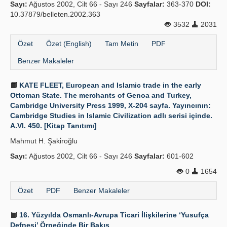
Sayı:
Ağustos 2002, Cilt 66 - Sayı 246
Sayfalar:
363-370
DOI:
10.37879/belleten.2002.363
3532
2031
Özet
Özet (English)
Tam Metin
PDF
Benzer Makaleler
KATE FLEET, European and Islamic trade in the early
Ottoman State. The merchants of Genoa and Turkey,
Cambridge University Press 1999, X-204 sayfa. Yayıncının:
Cambridge Studies in Islamic Civilization adlı serisi içinde.
A.VI. 450. [Kitap Tanıtımı]
Mahmut H. Şaki̇roğlu
Sayı:
Ağustos 2002, Cilt 66 - Sayı 246
Sayfalar:
601-602
0
1654
Özet
PDF
Benzer Makaleler
16. Yüzyılda Osmanlı-Avrupa Ticari İlişkilerine ‘Yusufça
Defnesi’ Örneğinde Bir Bakış