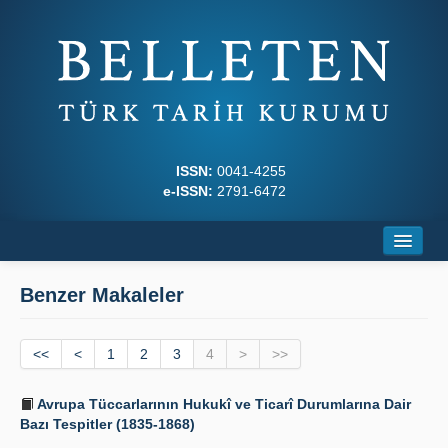
ISSN:
0041-4255
e-ISSN:
2791-6472
Ana Sayfa
Benzer Makaleler
Hakkında
<<
Dergi Kurulları
<
1
2
3
4
>
>>
Yazım Kuralları
Avrupa Tüccarlarının Hukukî ve Ticarî Durumlarına Dair
Bazı Tespitler (1835-1868)
İlkeler