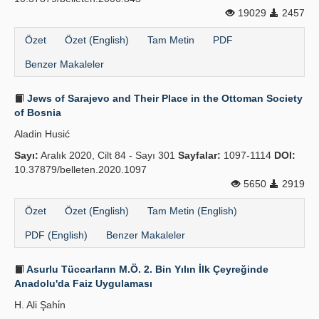
19029
2457
Özet
Özet (English)
Tam Metin
PDF
Benzer Makaleler
Jews of Sarajevo and Their Place in the Ottoman Society
of Bosnia
Aladin Husić
Sayı:
Aralık 2020, Cilt 84 - Sayı 301
Sayfalar:
1097-1114
DOI:
10.37879/belleten.2020.1097
5650
2919
Özet
Özet (English)
Tam Metin (English)
PDF (English)
Benzer Makaleler
Asurlu Tüccarların M.Ö. 2. Bin Yılın İlk Çeyreğinde
Anadolu'da Faiz Uygulaması
H. Ali Şahi̇n