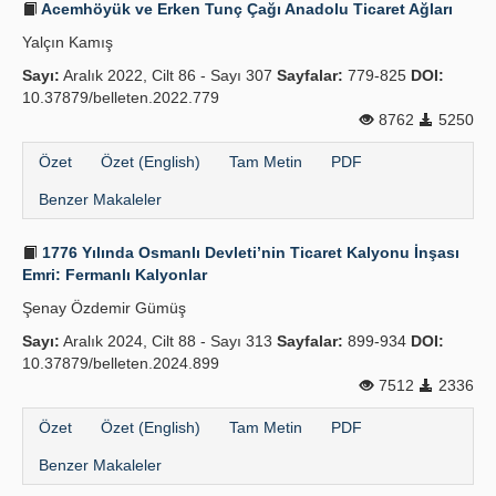
Acemhöyük ve Erken Tunç Çağı Anadolu Ticaret Ağları
Yalçın Kamış
Sayı:
Aralık 2022, Cilt 86 - Sayı 307
Sayfalar:
779-825
DOI:
10.37879/belleten.2022.779
8762
5250
Özet
Özet (English)
Tam Metin
PDF
Benzer Makaleler
1776 Yılında Osmanlı Devleti’nin Ticaret Kalyonu İnşası
Emri: Fermanlı Kalyonlar
Şenay Özdemir Gümüş
Sayı:
Aralık 2024, Cilt 88 - Sayı 313
Sayfalar:
899-934
DOI:
10.37879/belleten.2024.899
7512
2336
Özet
Özet (English)
Tam Metin
PDF
Benzer Makaleler