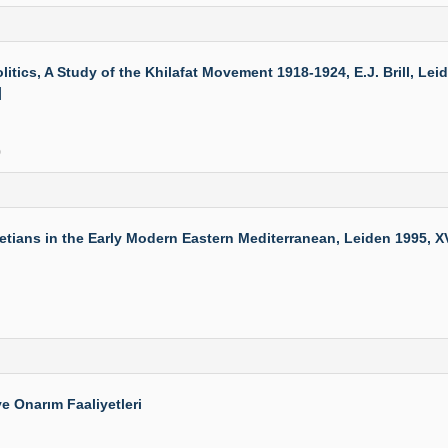
tics, A Study of the Khilafat Movement 1918-1924, E.J. Brill, Le
]
0
ns in the Early Modern Eastern Mediterranean, Leiden 1995, XV-237
e Onarım Faaliyetleri