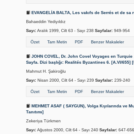
EVANGELİA BALTA, Les vakıfs de Serrés et de sa rég
Bahaeddin Yediyıldız
Sayı:
Aralık 1999, Cilt 63 - Sayı 238
Sayfalar:
949-954
Özet
Tam Metin
PDF
Benzer Makaleler
JOHN COVEL, Dr. John Covel Voyages en Turquie 167
Sayfa. Dizi başlığı: Realités Byzantines 6. [A.VI/655] 
Mahmut H. Şakiroğlu
Sayı:
Nisan 2000, Cilt 64 - Sayı 239
Sayfalar:
239-240
Özet
Tam Metin
PDF
Benzer Makaleler
MEHMET ASAF ( SAYGUN), Volga Kıyılarında ve Muhtır
Tanıtımı]
Zekeriya Türkmen
Sayı:
Ağustos 2000, Cilt 64 - Sayı 240
Sayfalar:
647-65