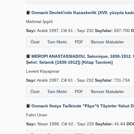
Osmanlı Devleti'nde Kazaskerlik (XVII. yüzyıla kada
Mehmet İpşirli
Sayı:
Aralık 1997, Cilt 61 - Sayı 232
Sayfalar:
597-700
D
Özet
Tam Metin
PDF
Benzer Makaleler
MEROPI ANASTASSIADOU, Salonique, 1830-1912. Une 
Şehri: Selanik [1830-1912]) [Kitap Tanıtımı]
Levent Kayapınar
Sayı:
Aralık 1997, Cilt 61 - Sayı 232
Sayfalar:
731-734
Özet
Tam Metin
PDF
Benzer Makaleler
Osmanlı İlmiye Tarîkinde "Pâye"li Tâyinler Yahut 
Fahri Unan
Sayı:
Nisan 1998, Cilt 62 - Sayı 233
Sayfalar:
41-64
DOI