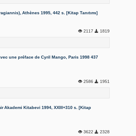
agiannis), Athènes 1995, 442 s. [Kitap Tanıtımı]
2117
1819
avec une préface de Cyril Mango, Paris 1998 437
2586
1951
r Akademi Kitabevi 1994, XXIII+310 s. [Kitap
3622
2328