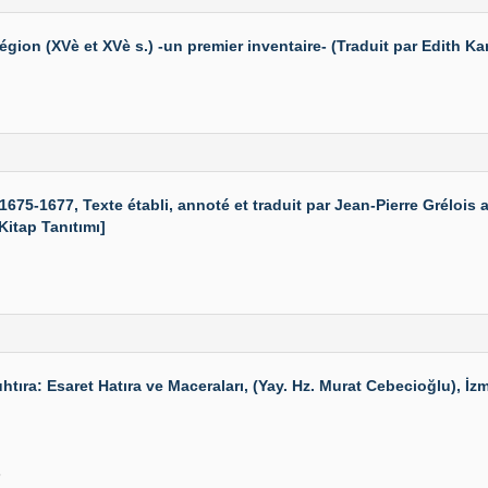
ion (XVè et XVè s.) -un premier inventaire- (Traduit par Edith Kar
5-1677, Texte établi, annoté et traduit par Jean-Pierre Grélois 
[Kitap Tanıtımı]
a: Esaret Hatıra ve Maceraları, (Yay. Hz. Murat Cebecioğlu), İzmi
6