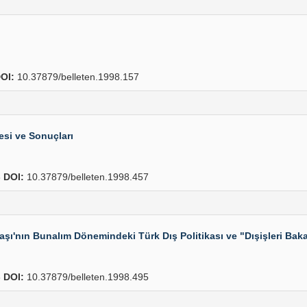
OI:
10.37879/belleten.1998.157
si ve Sonuçları
6
DOI:
10.37879/belleten.1998.457
aşı'nın Bunalım Dönemindeki Türk Dış Politikası ve "Dışişleri Ba
8
DOI:
10.37879/belleten.1998.495