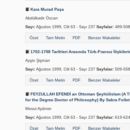
Kara Murad Paşa
Abdülkadir Özcan
Sayı:
Ağustos 1999, Cilt 63 - Sayı 237
Sayfalar:
489-50
Özet
Tam Metin
PDF
Benzer Makaleler
1702-1708 Tarihleri Arasında Türk-Fransız İlişkiler
Ayşin Şişman
Sayı:
Ağustos 1999, Cilt 63 - Sayı 237
Sayfalar:
509-55
Özet
Tam Metin
PDF
Benzer Makaleler
FEYZULLAH EFENDİ an Ottoman Şeyhülislam (A Thesis
for the Degree Doctor of Philosophy) By Sabra Follet
Mesut Aydıner
Sayı:
Ağustos 1999, Cilt 63 - Sayı 237
Sayfalar:
619-62
Özet
Tam Metin
PDF
Benzer Makaleler