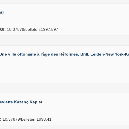
r)
OI:
10.37879/belleten.1997.597
ville ottomane à l'âge des Réformes, Brill, Leiden-New York-Kö
Devlette Kazanç Kapısı
:
10.37879/belleten.1998.41