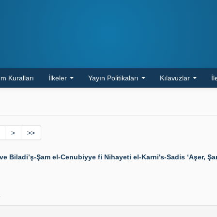
m Kuralları
İlkeler
Yayın Politikaları
Kılavuzlar
İl
>
>>
ladi’ş-Şam el-Cenubiyye fi Nihayeti el-Karni's-Sadis ‘Aşer, Şam
8