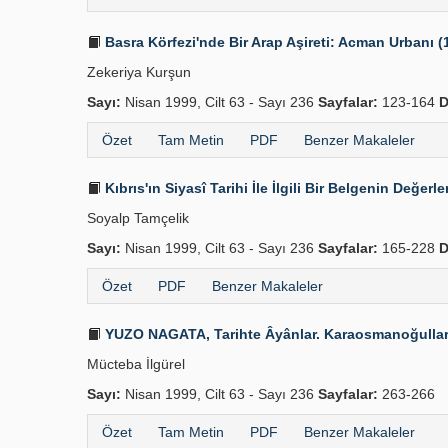
Basra Körfezi'nde Bir Arap Aşireti: Acman Urbanı (
Zekeriya Kurşun
Sayı:
Nisan 1999, Cilt 63 - Sayı 236
Sayfalar:
123-164
D
Özet
Tam Metin
PDF
Benzer Makaleler
Kıbrıs'ın Siyasî Tarihi İle İlgili Bir Belgenin Değerl
Soyalp Tamçelik
Sayı:
Nisan 1999, Cilt 63 - Sayı 236
Sayfalar:
165-228
D
Özet
PDF
Benzer Makaleler
YUZO NAGATA, Tarihte Âyânlar. Karaosmanoğulları Üze
Mücteba İlgürel
Sayı:
Nisan 1999, Cilt 63 - Sayı 236
Sayfalar:
263-266
Özet
Tam Metin
PDF
Benzer Makaleler