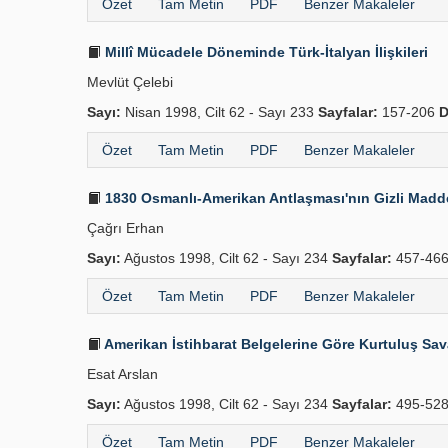
Özet
Tam Metin
PDF
Benzer Makaleler
Millî Mücadele Döneminde Türk-İtalyan İlişkileri
Mevlüt Çelebi
Sayı:
Nisan 1998, Cilt 62 - Sayı 233
Sayfalar:
157-206
D
Özet
Tam Metin
PDF
Benzer Makaleler
1830 Osmanlı-Amerikan Antlaşması'nın Gizli Madde
Çağrı Erhan
Sayı:
Ağustos 1998, Cilt 62 - Sayı 234
Sayfalar:
457-46
Özet
Tam Metin
PDF
Benzer Makaleler
Amerikan İstihbarat Belgelerine Göre Kurtuluş Sav
Esat Arslan
Sayı:
Ağustos 1998, Cilt 62 - Sayı 234
Sayfalar:
495-52
Özet
Tam Metin
PDF
Benzer Makaleler