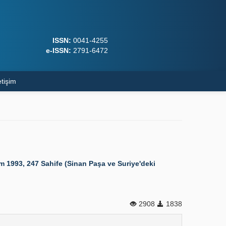
ISSN:
0041-4255
e-ISSN:
2791-6472
etişim
 1993, 247 Sahife (Sinan Paşa ve Suriye'deki
2908
1838