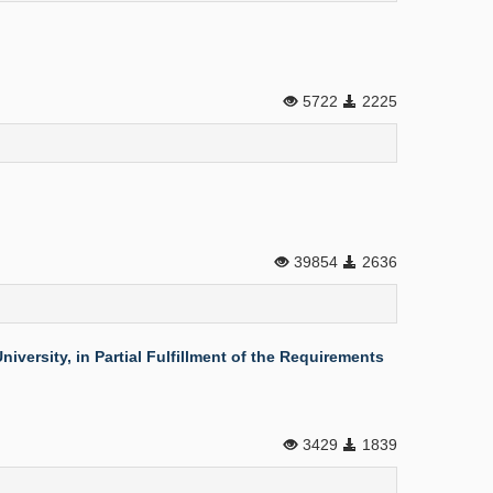
5722
2225
39854
2636
ersity, in Partial Fulfillment of the Requirements
3429
1839