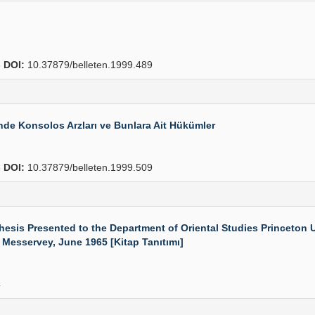
8
DOI:
10.37879/belleten.1999.489
inde Konsolos Arzları ve Bunlara Ait Hükümler
8
DOI:
10.37879/belleten.1999.509
 Presented to the Department of Oriental Studies Princeton Univ
 Messervey, June 1965 [Kitap Tanıtımı]
4