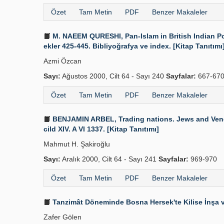
Özet
Tam Metin
PDF
Benzer Makaleler
M. NAEEM QURESHI, Pan-Islam in British Indian Poli
ekler 425-445. Bibliyoğrafya ve index. [Kitap Tanıtımı
Azmi Özcan
Sayı:
Ağustos 2000, Cilt 64 - Sayı 240
Sayfalar:
667-67
Özet
Tam Metin
PDF
Benzer Makaleler
BENJAMIN ARBEL, Trading nations. Jews and Venetia
cild XIV. A VI 1337. [Kitap Tanıtımı]
Mahmut H. Şakiroğlu
Sayı:
Aralık 2000, Cilt 64 - Sayı 241
Sayfalar:
969-970
Özet
Tam Metin
PDF
Benzer Makaleler
Tanzimât Döneminde Bosna Hersek'te Kilise İnşa v
Zafer Gölen