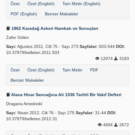
Özet
Özet (English)
Tam Metin (English)
PDF (English)
Benzer Makaleler
1862 Karadağ Askeri Harekatı ve Sonuçları
Zafer Gölen
Sayı:
Ağustos 2011, Cilt 75 - Sayı 273
Sayfalar:
503-544
DOI:
10.37879/belleten.2011.503
12074
3183
Özet
Özet (English)
Tam Metin
PDF
Benzer Makaleler
Alaca Hisar Sancağına Ait 1536 Tarihli Bir Vakıf Defteri
Dragana Amedoski̇
Sayı:
Nisan 2012, Cilt 76 - Sayı 275
Sayfalar:
31-44
DOI:
10.37879/belleten.2012.31
4694
2672