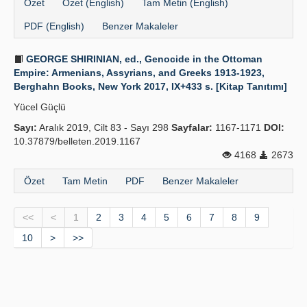
Özet
Özet (English)
Tam Metin (English)
PDF (English)
Benzer Makaleler
GEORGE SHIRINIAN, ed., Genocide in the Ottoman
Empire: Armenians, Assyrians, and Greeks 1913-1923,
Berghahn Books, New York 2017, IX+433 s. [Kitap Tanıtımı]
Yücel Güçlü
Sayı:
Aralık 2019, Cilt 83 - Sayı 298
Sayfalar:
1167-1171
DOI:
10.37879/belleten.2019.1167
4168
2673
Özet
Tam Metin
PDF
Benzer Makaleler
<<
<
1
2
3
4
5
6
7
8
9
10
>
>>