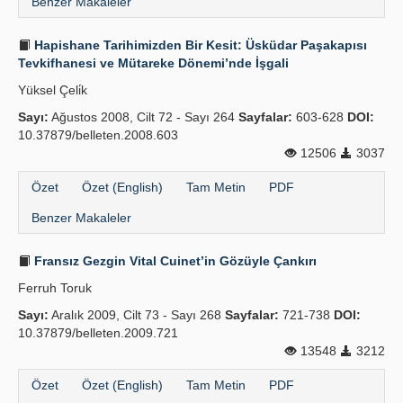
Benzer Makaleler
Hapishane Tarihimizden Bir Kesit: Üsküdar Paşakapısı
Tevkifhanesi ve Mütareke Dönemi’nde İşgali
Yüksel Çeli̇k
Sayı:
Ağustos 2008, Cilt 72 - Sayı 264
Sayfalar:
603-628
DOI:
10.37879/belleten.2008.603
12506
3037
Özet
Özet (English)
Tam Metin
PDF
Benzer Makaleler
Fransız Gezgin Vital Cuinet’in Gözüyle Çankırı
Ferruh Toruk
Sayı:
Aralık 2009, Cilt 73 - Sayı 268
Sayfalar:
721-738
DOI:
10.37879/belleten.2009.721
13548
3212
Özet
Özet (English)
Tam Metin
PDF