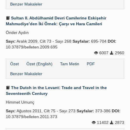
Benzer Makaleler
Sultan II. Abdülhamid Devri Camilerine Eskişehir
Mahmudiye’den İki Örnek: Çarşı ve Hara Camileri
Önder Aydın
Sayı:
Aralık 2009, Cilt 73 - Sayı 268
Sayfalar:
695-704
DOI:
10.37879/belleten.2009.695
6007
2960
Özet
Özet (English)
Tam Metin
PDF
Benzer Makaleler
The Dutch in the Levant: Trade and Travel in the
Seventeenth Century
Himmet Umunç
Sayı:
Ağustos 2011, Cilt 75 - Sayı 273
Sayfalar:
373-386
DOI:
10.37879/belleten.2011.373
11402
2873