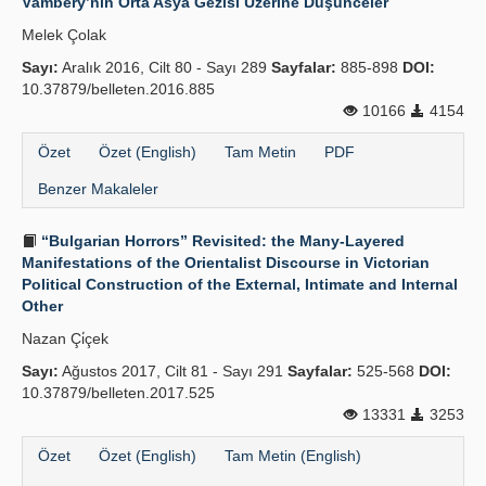
Vámbéry’nin Orta Asya Gezisi Üzerine Düşünceler
Melek Çolak
Sayı:
Aralık 2016, Cilt 80 - Sayı 289
Sayfalar:
885-898
DOI:
10.37879/belleten.2016.885
10166
4154
Özet
Özet (English)
Tam Metin
PDF
Benzer Makaleler
“Bulgarian Horrors” Revisited: the Many-Layered
Manifestations of the Orientalist Discourse in Victorian
Political Construction of the External, Intimate and Internal
Other
Nazan Çi̇çek
Sayı:
Ağustos 2017, Cilt 81 - Sayı 291
Sayfalar:
525-568
DOI:
10.37879/belleten.2017.525
13331
3253
Özet
Özet (English)
Tam Metin (English)