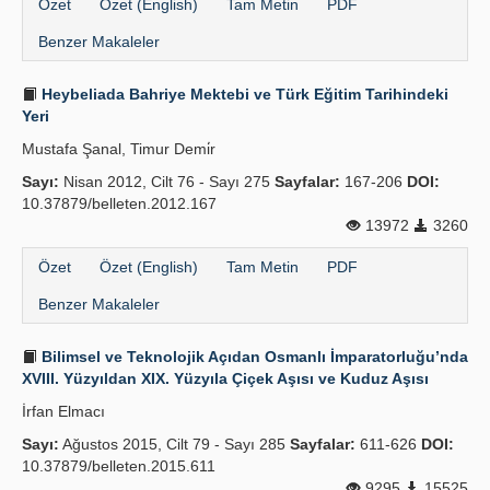
Özet
Özet (English)
Tam Metin
PDF
Benzer Makaleler
Heybeliada Bahriye Mektebi ve Türk Eğitim Tarihindeki
Yeri
Mustafa Şanal, Timur Demi̇r
Sayı:
Nisan 2012, Cilt 76 - Sayı 275
Sayfalar:
167-206
DOI:
10.37879/belleten.2012.167
13972
3260
Özet
Özet (English)
Tam Metin
PDF
Benzer Makaleler
Bilimsel ve Teknolojik Açıdan Osmanlı İmparatorluğu’nda
XVIII. Yüzyıldan XIX. Yüzyıla Çiçek Aşısı ve Kuduz Aşısı
İrfan Elmacı
Sayı:
Ağustos 2015, Cilt 79 - Sayı 285
Sayfalar:
611-626
DOI:
10.37879/belleten.2015.611
9295
15525