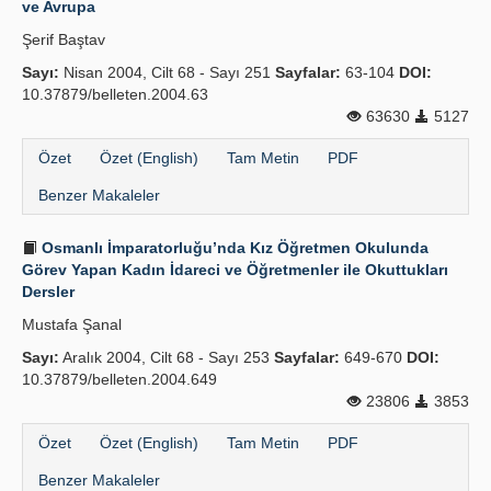
ve Avrupa
Yayın Politikaları
Şerif Baştav
Sayı:
Kılavuzlar
Nisan 2004, Cilt 68 - Sayı 251
Sayfalar:
63-104
DOI:
10.37879/belleten.2004.63
İletişim
63630
5127
Özet
Özet (English)
Tam Metin
PDF
Benzer Makaleler
Osmanlı İmparatorluğu’nda Kız Öğretmen Okulunda
Görev Yapan Kadın İdareci ve Öğretmenler ile Okuttukları
Dersler
Mustafa Şanal
Sayı:
Aralık 2004, Cilt 68 - Sayı 253
Sayfalar:
649-670
DOI:
10.37879/belleten.2004.649
23806
3853
Özet
Özet (English)
Tam Metin
PDF
Benzer Makaleler