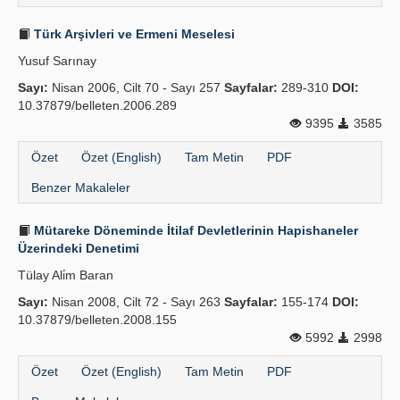
Türk Arşivleri ve Ermeni Meselesi
Yusuf Sarınay
Sayı:
Nisan 2006, Cilt 70 - Sayı 257
Sayfalar:
289-310
DOI:
10.37879/belleten.2006.289
9395
3585
Özet
Özet (English)
Tam Metin
PDF
Benzer Makaleler
Mütareke Döneminde İtilaf Devletlerinin Hapishaneler
Üzerindeki Denetimi
Tülay Ali̇m Baran
Sayı:
Nisan 2008, Cilt 72 - Sayı 263
Sayfalar:
155-174
DOI:
10.37879/belleten.2008.155
5992
2998
Özet
Özet (English)
Tam Metin
PDF