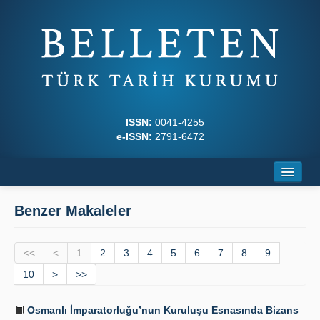
ISSN:
0041-4255
e-ISSN:
2791-6472
Ana Sayfa
Benzer Makaleler
Hakkında
<<
Dergi Kurulları
<
1
2
3
4
5
6
7
8
9
10
>
>>
Yazım Kuralları
Osmanlı İmparatorluğu’nun Kuruluşu Esnasında Bizans
İlkeler