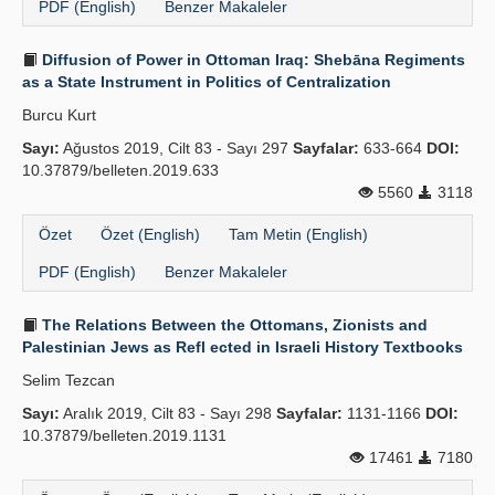
PDF (English)
Benzer Makaleler
Diffusion of Power in Ottoman Iraq: Shebāna Regiments
as a State Instrument in Politics of Centralization
Burcu Kurt
Sayı:
Ağustos 2019, Cilt 83 - Sayı 297
Sayfalar:
633-664
DOI:
10.37879/belleten.2019.633
5560
3118
Özet
Özet (English)
Tam Metin (English)
PDF (English)
Benzer Makaleler
The Relations Between the Ottomans, Zionists and
Palestinian Jews as Refl ected in Israeli History Textbooks
Selim Tezcan
Sayı:
Aralık 2019, Cilt 83 - Sayı 298
Sayfalar:
1131-1166
DOI:
10.37879/belleten.2019.1131
17461
7180