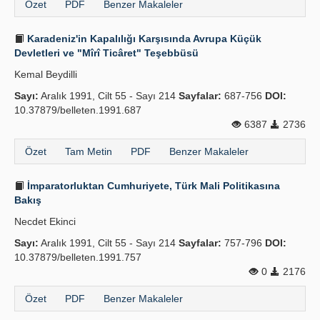
Özet
PDF
Benzer Makaleler
Karadeniz'in Kapalılığı Karşısında Avrupa Küçük
Devletleri ve "Mîrî Ticâret" Teşebbüsü
Kemal Beydilli
Sayı:
Aralık 1991, Cilt 55 - Sayı 214
Sayfalar:
687-756
DOI:
10.37879/belleten.1991.687
6387
2736
Özet
Tam Metin
PDF
Benzer Makaleler
İmparatorluktan Cumhuriyete, Türk Mali Politikasına
Bakış
Necdet Ekinci
Sayı:
Aralık 1991, Cilt 55 - Sayı 214
Sayfalar:
757-796
DOI:
10.37879/belleten.1991.757
0
2176
Özet
PDF
Benzer Makaleler