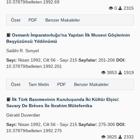
10.37879/belleten.1992.69
0
2315
Özet
PDF
Benzer Makaleler
Osmanlı İmparatorluğu'na Yapılan İlk Musevi Göçlerinin
Beşyüzüncü Yıldönümü
Salâhi R. Sonyel
Sayı:
Nisan 1992, Cilt 56 - Sayı 215
Sayfalar:
201-206
DOI:
10.37879/belleten.1992.201
3853
1919
Özet
Tam Metin
PDF
Benzer Makaleler
İlk Türk Basımevinin Kuruluşunda İki Kültür Elçisi:
Savary De Brèves İle İbrahim Müteferrika
Gérald Duverdier
Sayı:
Nisan 1992, Cilt 56 - Sayı 215
Sayfalar:
275-306
DOI:
10.37879/belleten.1992.275
3825
2332