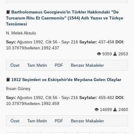
Bartholomaeus Georgievic'in Türkler Hakkındaki "De
Turcarum Ritu Et Caermoniis" (1544) Adlı Yazısı ve Türkçe
Tercümesi
N. Melek Aksulu
Sayı:
Ağustos 1992, Cilt 56 - Sayı 216
Sayfalar:
437-458
DOI:
10.37879/belleten.1992.437
9359
2653
Özet
Tam Metin
PDF
Benzer Makaleler
1912 Seçimleri ve Eskişehir'de Meydana Gelen Olaylar
İhsan Güneş
Sayı:
Ağustos 1992, Cilt 56 - Sayı 216
Sayfalar:
459-482
DOI:
10.37879/belleten.1992.459
14699
2460
Özet
Tam Metin
PDF
Benzer Makaleler