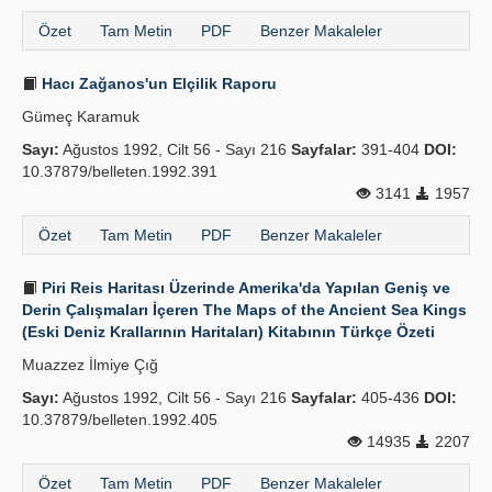
Özet
Tam Metin
PDF
Benzer Makaleler
Hacı Zağanos'un Elçilik Raporu
Gümeç Karamuk
Sayı:
Ağustos 1992, Cilt 56 - Sayı 216
Sayfalar:
391-404
DOI:
10.37879/belleten.1992.391
3141
1957
Özet
Tam Metin
PDF
Benzer Makaleler
Piri Reis Haritası Üzerinde Amerika'da Yapılan Geniş ve
Derin Çalışmaları İçeren The Maps of the Ancient Sea Kings
(Eski Deniz Krallarının Haritaları) Kitabının Türkçe Özeti
Muazzez İlmiye Çığ
Sayı:
Ağustos 1992, Cilt 56 - Sayı 216
Sayfalar:
405-436
DOI:
10.37879/belleten.1992.405
14935
2207
Özet
Tam Metin
PDF
Benzer Makaleler