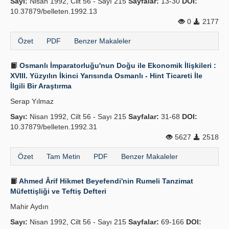
Sayı:
Nisan 1992, Cilt 56 - Sayı 215
Sayfalar:
13-30
DOI:
10.37879/belleten.1992.13
0
2177
Özet
PDF
Benzer Makaleler
Osmanlı İmparatorluğu'nun Doğu ile Ekonomik İlişkileri :
XVIII. Yüzyılın İkinci Yarısında Osmanlı - Hint Ticareti İle
İlgili Bir Araştırma
Serap Yılmaz
Sayı:
Nisan 1992, Cilt 56 - Sayı 215
Sayfalar:
31-68
DOI:
10.37879/belleten.1992.31
5627
2518
Özet
Tam Metin
PDF
Benzer Makaleler
Ahmed Ârif Hikmet Beyefendi'nin Rumeli Tanzimat
Müfettişliği ve Teftiş Defteri
Mahir Aydın
Sayı:
Nisan 1992, Cilt 56 - Sayı 215
Sayfalar:
69-166
DOI: