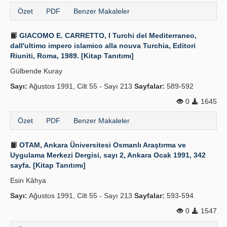
Özet
PDF
Benzer Makaleler
GIACOMO E. CARRETTO, I Turchi del Mediterraneo,
dall'ultimo impero islamico alla nouva Turchia, Editori
Riuniti, Roma, 1989. [Kitap Tanıtımı]
Gülbende Kuray
Sayı:
Ağustos 1991, Cilt 55 - Sayı 213
Sayfalar:
589-592
0
1645
Özet
PDF
Benzer Makaleler
OTAM, Ankara Üniversitesi Osmanlı Araştırma ve
Uygulama Merkezi Dergisi, sayı 2, Ankara Ocak 1991, 342
sayfa. [Kitap Tanıtımı]
Esin Kâhya
Sayı:
Ağustos 1991, Cilt 55 - Sayı 213
Sayfalar:
593-594
0
1547