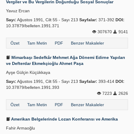
Vergiler ve Bu Vergilerin Doğurduğu Sosyal Sonuçlar
Yayın Politikaları
Yavuz Ercan
Sayı:
Kılavuzlar
Ağustos 1991, Cilt 55 - Sayı 213
Sayfalar:
371-392
DOI:
10.37879/belleten.1991.371
İletişim
307670
9141
Özet
Tam Metin
PDF
Benzer Makaleler
Mimarbaşı Sedefkâr Mehmet Ağa Dönemi Edirne Yapıları
ve Defterdar Ekmekçioğlu Ahmet Paşa
Ayşe Gülçin Küçükkaya
Sayı:
Ağustos 1991, Cilt 55 - Sayı 213
Sayfalar:
393-414
DOI:
10.37879/belleten.1991.393
7223
2626
Özet
Tam Metin
PDF
Benzer Makaleler
Amerikan Belgelerinde Lozan Konferansı ve Amerika
Fahir Armaoğlu