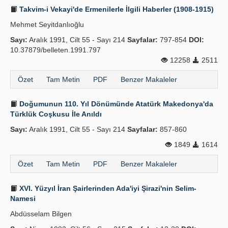
Takvim-i Vekayi'de Ermenilerle İlgili Haberler (1908-1915)
Mehmet Seyitdanlıoğlu
Sayı:
Aralık 1991, Cilt 55 - Sayı 214
Sayfalar:
797-854
DOI:
10.37879/belleten.1991.797
12258
2511
Özet
Tam Metin
PDF
Benzer Makaleler
Doğumunun 110. Yıl Dönümünde Atatürk Makedonya'da
Türklük Coşkusu İle Anıldı
Sayı:
Aralık 1991, Cilt 55 - Sayı 214
Sayfalar:
857-860
1849
1614
Özet
Tam Metin
PDF
Benzer Makaleler
XVI. Yüzyıl İran Şairlerinden Ada'iyi Şirazi'nin Selim-
Namesi
Abdüsselam Bilgen