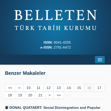
ISSN:
0041-4255
e-ISSN:
2791-6472
Ana Sayfa
Benzer Makaleler
Hakkında
<<
Dergi Kurulları
<
10
11
12
13
14
15
16
17
18
19
20
21
>
>>
Yazım Kuralları
DONAL QUATAERT: Social Disintegration and Popular
İlkeler