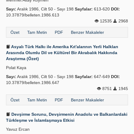
Mehmet Altay Köymen
Sayı:
Aralık 1986, Cilt 50 - Sayı 198
Sayfalar:
613-620
DOI:
10.37879/belleten.1986.613
12535
2968
Özet
Tam Metin
PDF
Benzer Makaleler
Asyalı Türk Halkı ile Amerika Kıt'alarının Yerli Halkları
Arasında Olumlu Dil ve Kültürel Bir Akrabalık Hakkında
Araştırma (Özet)
Polat Kaya
Sayı:
Aralık 1986, Cilt 50 - Sayı 198
Sayfalar:
647-649
DOI:
10.37879/belleten.1986.647
8751
1945
Özet
Tam Metin
PDF
Benzer Makaleler
Devşirme Sorunu, Devşirmenin Anadolu ve Balkanlardaki
Türkleşme ve İslamlaşmaya Etkisi
Yavuz Ercan