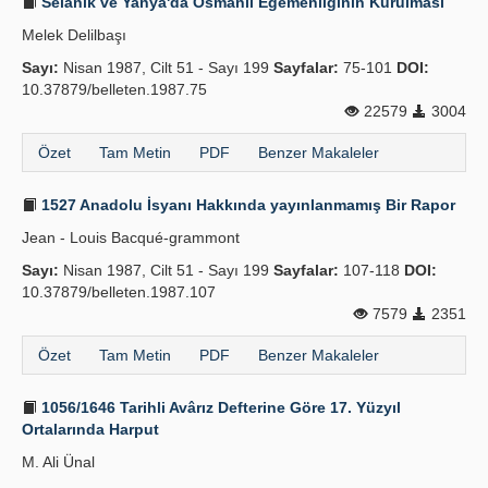
Selânik ve Yanya'da Osmanlı Egemenliğinin Kurulması
Melek Delilbaşı
Sayı:
Nisan 1987, Cilt 51 - Sayı 199
Sayfalar:
75-101
DOI:
10.37879/belleten.1987.75
22579
3004
Özet
Tam Metin
PDF
Benzer Makaleler
1527 Anadolu İsyanı Hakkında yayınlanmamış Bir Rapor
Jean - Louis Bacqué-grammont
Sayı:
Nisan 1987, Cilt 51 - Sayı 199
Sayfalar:
107-118
DOI:
10.37879/belleten.1987.107
7579
2351
Özet
Tam Metin
PDF
Benzer Makaleler
1056/1646 Tarihli Avârız Defterine Göre 17. Yüzyıl
Ortalarında Harput
M. Ali Ünal