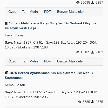
35095
6957
Özet
Tam Metin
PDF
Benzer Makaleler
Sultan Abdülazîz'e Karşı Girişilen Bir Suikast Olayı ve
Hüseyin Vasfi Paşa
Enver Koray
Sayı:
Nisan 1987, Cilt 51 - Sayı 199
Sayfalar:
193-204
DOI:
10.37879/belleten.1987.193
13105
2181
Özet
Tam Metin
PDF
Benzer Makaleler
1875 Hersek Ayaklanmasının Uluslararası Bir Nitelik
Kazanması
Kemal Baltalı
Sayı:
Nisan 1987, Cilt 51 - Sayı 199
Sayfalar:
205-230
DOI:
10.37879/belleten.1987.205
3785
2375