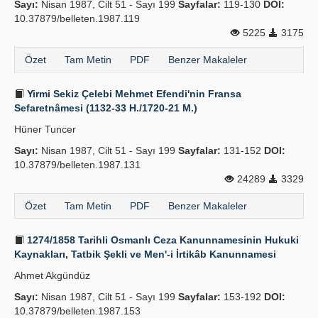
Sayı:
Nisan 1987, Cilt 51 - Sayı 199
Sayfalar:
119-130
DOI:
10.37879/belleten.1987.119
5225
3175
Özet
Tam Metin
PDF
Benzer Makaleler
Yirmi Sekiz Çelebi Mehmet Efendi'nin Fransa
Sefaretnâmesi (1132-33 H./1720-21 M.)
Hüner Tuncer
Sayı:
Nisan 1987, Cilt 51 - Sayı 199
Sayfalar:
131-152
DOI:
10.37879/belleten.1987.131
24289
3329
Özet
Tam Metin
PDF
Benzer Makaleler
1274/1858 Tarihli Osmanlı Ceza Kanunnamesinin Hukuki
Kaynakları, Tatbik Şekli ve Men'-i İrtikâb Kanunnamesi
Ahmet Akgündüz
Sayı:
Nisan 1987, Cilt 51 - Sayı 199
Sayfalar:
153-192
DOI:
10.37879/belleten.1987.153