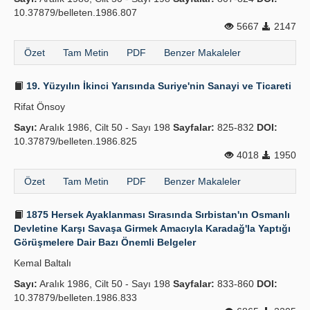
10.37879/belleten.1986.807
5667
2147
Özet
Tam Metin
PDF
Benzer Makaleler
19. Yüzyılın İkinci Yarısında Suriye'nin Sanayi ve Ticareti
Rifat Önsoy
Sayı:
Aralık 1986, Cilt 50 - Sayı 198
Sayfalar:
825-832
DOI:
10.37879/belleten.1986.825
4018
1950
Özet
Tam Metin
PDF
Benzer Makaleler
1875 Hersek Ayaklanması Sırasında Sırbistan'ın Osmanlı
Devletine Karşı Savaşa Girmek Amacıyla Karadağ'la Yaptığı
Görüşmelere Dair Bazı Önemli Belgeler
Kemal Baltalı
Sayı:
Aralık 1986, Cilt 50 - Sayı 198
Sayfalar:
833-860
DOI:
10.37879/belleten.1986.833