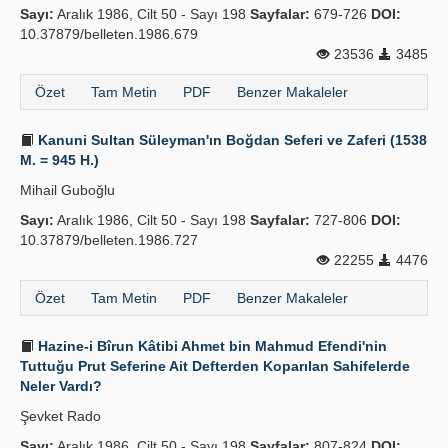
Sayı:
Aralık 1986, Cilt 50 - Sayı 198
Sayfalar:
679-726
DOI:
10.37879/belleten.1986.679
23536
3485
Özet
Tam Metin
PDF
Benzer Makaleler
Kanuni Sultan Süleyman'ın Boğdan Seferi ve Zaferi (1538
M. = 945 H.)
Mihail Guboğlu
Sayı:
Aralık 1986, Cilt 50 - Sayı 198
Sayfalar:
727-806
DOI:
10.37879/belleten.1986.727
22255
4476
Özet
Tam Metin
PDF
Benzer Makaleler
Hazine-i Bîrun Kâtibi Ahmet bin Mahmud Efendi'nin
Tuttuğu Prut Seferine Ait Defterden Koparılan Sahifelerde
Neler Vardı?
Şevket Rado
Sayı:
Aralık 1986, Cilt 50 - Sayı 198
Sayfalar:
807-824
DOI: