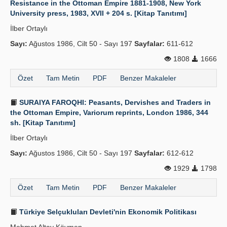
Resistance in the Ottoman Empire 1881-1908, New York
University press, 1983, XVII + 204 s. [Kitap Tanıtımı]
Yayın Politikaları
İlber Ortaylı
Kılavuzlar
Sayı:
Ağustos 1986, Cilt 50 - Sayı 197
Sayfalar:
611-612
İletişim
1808
1666
Özet
Tam Metin
PDF
Benzer Makaleler
SURAIYA FAROQHI: Peasants, Dervishes and Traders in
the Ottoman Empire, Variorum reprints, London 1986, 344
sh. [Kitap Tanıtımı]
İlber Ortaylı
Sayı:
Ağustos 1986, Cilt 50 - Sayı 197
Sayfalar:
612-612
1929
1798
Özet
Tam Metin
PDF
Benzer Makaleler
Türkiye Selçukluları Devleti'nin Ekonomik Politikası