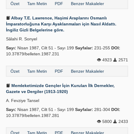
Özet
Tam Metin
PDF
Benzer Makaleler
Albay T.E. Lawrence, Haşimi Araplarını Osmanlı
İmparatorluğuna Karşı Ayaklanmaları için Nasıl Aldattı.
İngiliz Gizli Belgelerine göre.
Sâlahi R. Sonyel
Sayı:
Nisan 1987, Cilt 51 - Sayı 199
Sayfalar:
231-255
DOI:
10.37879/belleten.1987.231
4923
2571
Özet
Tam Metin
PDF
Benzer Makaleler
Memleketimizde Gençler İçin Kurulan İlk Dernekler,
Gazete ve Dergiler (1913-1920)
A. Fevziye Tansel
Sayı:
Nisan 1987, Cilt 51 - Sayı 199
Sayfalar:
281-304
DOI:
10.37879/belleten.1987.281
5800
2433
Özet
Tam Metin
PDF
Benzer Makaleler