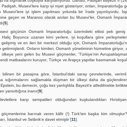
u’na sığınarak coşkuyla karşılanıyordu. Dahası, Padişah Bayezit II (1
]. Padişah, Musevi’lere karşı iyi niyet gösteriyor; onları, İmparatorluğa 
 Musevi’lere iyi işlem yapılması yolunda bir İrade yayınlıyordu. İs
dinine geçen ve Maranos olarak anılan bu Musevi’ler, Osmanlı İmpara
dı[
5
].
sevi göçünün Osmanlı İmparatorluğu üzerindeki etkisi pek geniş 
 Haliç Boyunca uzanan kimi yerlere, iyi koşullara göre yerleşmeleri
n gelişmiş ve en ileri bir merkezi olduğu için, Osmanlı İmparatorluğu’
te getirmişlerdi. Onların kimileri, Osmanlı yönetiminin hizmetine giriyor
a, ülkeye yeni gelen bu Musevi göçmenler, ‘Türkiye’nin Avrupalılaşmas
a kendi matbaalarını kuruyor; Türkçe ve Arapça yapıtlar basmamak koşu
i bilinen bir pasajına göre, İstanbul’daki saray çevrelerinde, verimli
’na sığınmalarını sağlamakla düşman bir ülkeyi daha da güçlendire
 Epstein, bu demecin, çoğu kez yanlışlıkla Bayezit’e atfedilmekle birlikt
n yansıttığına inanır[
9
].
evletlere karşı sempatileri olduğundan kuşkulandıkları Hıristiyan
i göçmenlerine barınak veren kâfir (!) Türk’ten başka kim olmuştur
rı, İstanbul ve Selânik’e davet etmiştir’[
11
].