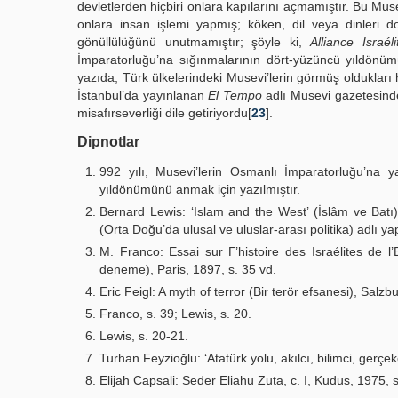
devletlerden hiçbiri onlara kapılarını açmamıştır. Bu Musev
onlara insan işlemi yapmış; köken, dil veya dinleri do
gönüllülüğünü unutmamıştır; şöyle ki,
Alliance Israél
İmparatorluğu’na sığınmalarının dört-yüzüncü yıldönümü
yazıda, Türk ülkelerindeki Musevi’lerin görmüş oldukları 
İstanbul’da yayınlanan
El Tempo
adlı Musevi gazetesinde
misafırseverliği dile getiriyordu[
23
].
Dipnotlar
992 yılı, Musevi’lerin Osmanlı İmparatorluğu’na 
yıldönümünü anmak için yazılmıştır.
Bernard Lewis: ‘Islam and the West’ (İslâm ve Batı),
(Orta Doğu’da ulusal ve uluslar-arası politika) adlı ya
M. Franco: Essai sur Γ’histoire des Israélites de l’
deneme), Paris, 1897, s. 35 vd.
Eric Feigl: A myth of terror (Bir terör efsanesi), Salzb
Franco, s. 39; Lewis, s. 20.
Lewis, s. 20-21.
Turhan Feyzioğlu: ‘Atatürk yolu, akılcı, bilimci, gerçekç
Elijah Capsali: Seder Eliahu Zuta, c. I, Kudus, 1975, 