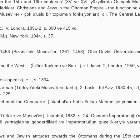
n the 15th and 16th centuries’ (XV. ve XVI. yüzyıllarda Osmanlı Muse
ladıkları Christians and Jews in the Ottoman Empire - the functioning o
Musevi’ler - çok uluslu bir toplumun fonksiyonları), c.l, The Central L
 c. IV, Londra, 1891-2, s. 390 ve 415 vd.
âl), New York, 1944, s. 37.
53 (Bizans’taki Musevi’ler, 1261- 1453), Ohio Devlet Üniversitesin
d the West.... (İslâm Toplumu ve Batı...) c. I, kısım 2, Londra, 1950, v
siklopedisi), c. I, s. 1334.
ah (Türkiye’deki Musevi’lerin tarihi); 2. baskı. Tel Aviv, 1930-45, c.I,
s. 225.
an Mehmed the Conqueror’ (İstanbul’un Fatih Sultan Mehmet’çe yeniden 
Türk’ler ve Musevi’ler), Istanbul, 1932, s. 24: Osmanh İmparatorluğu’
yurttaşlarına gönderdikleri ve İmparatorluğun güzellikleriyle yarar
s and Jewish attitudes towards the Ottomans during the 15th cent