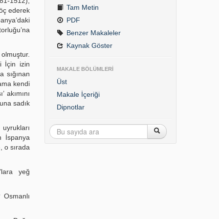
481-1512),
Tam Metin
göç ederek
panya’daki
PDF
torluğu’na
Benzer Makaleler
Kaynak Göster
olmuştur.
 İçin izin
MAKALE BÖLÜMLERİ
na sığınan
Üst
, ama kendi
ı’ akımını
Makale İçeriği
luna sadık
Dipnotlar
 uyrukları
n İspanya
e, o sırada
’lara yeğ
? Osmanlı