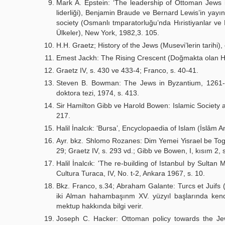
Mark A. Epstein: ‘The leadership of Ottoman Jews i
liderliği), Benjamin Braude ve Bernard Lewis’in yayın
society (Osmanlı tmparatorluğu’nda Hıristiyanlar ve 
Ülkeler), New York, 1982,3. 105.
H.H. Graetz; History of the Jews (Musevi’lerin tarihi),
Emest Jackh: The Rising Crescent (Doğmakta olan Hil
Graetz IV, s. 430 ve 433-4; Franco, s. 40-41.
Steven B. Bowman: The Jews in Byzantium, 1261-14
doktora tezi, 1974, s. 413.
Sir Hamilton Gibb ve Harold Bowen: Islamic Society an
217.
Halil İnalcık: ‘Bursa’, Encyclopaedia of Islam (İslâm An
Ayr. bkz. Shlomo Rozanes: Dim Yemei Yisrael be Togarm
29; Graetz IV, s. 293 vd.; Gibb ve Bowen, I, kısım 2, 
Halil İnalcık: 'The re-building of Istanbul by Sult
Cultura Turaca, IV, No. t-2, Ankara 1967, s. 10.
Bkz. Franco, s.34; Abraham Galante: Turcs et Juifs (
iki Alman hahambaşınm XV. yüzyıl başlarında kendi 
mektup hakkında bilgi verir.
Joseph C. Hacker: Ottoman policy towards the Jew