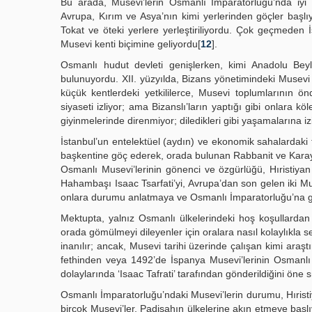
Bu arada, Musevi’lerin Osmanlı İmparatorluğu’nda iyi 
Avrupa, Kırım ve Asya’nın kimi yerlerinden göçler başl
Tokat ve öteki yerlere yerleştiriliyordu. Çok geçmeden
Musevi kenti biçimine geliyordu[
12
].
Osmanlı hudut devleti genişlerken, kimi Anadolu Beyl
bulunuyordu. XII. yüzyılda, Bizans yönetimindeki Musev
küçük kentlerdeki yetkililerce, Musevi toplumlarının önd
siyaseti izliyor; ama Bizanslı’ların yaptığı gibi onlara kö
giyinmelerinde direnmiyor; diledikleri gibi yaşamalarına iz
İstanbul’un entelektüel (aydın) ve ekonomik sahalardaki f
başkentine göç ederek, orada bulunan Rabbanit ve Karayi
Osmanlı Musevi’lerinin gönenci ve özgürlüğü, Hıristiy
Hahambaşı Isaac Tsarfati’yi, Avrupa’dan son gelen iki M
onlara durumu anlatmaya ve Osmanlı İmparatorluğu’na gö
Mektupta, yalnız Osmanlı ülkelerindeki hoş koşullardan
orada gömülmeyi dileyenler için oralara nasıl kolaylıkla 
inanılır; ancak, Musevi tarihi üzerinde çalışan kimi araşt
fethinden veya 1492’de İspanya Musevi’lerinin Osmanlı
dolaylarında ‘Isaac Tafrati’ tarafından gönderildiğini öne s
Osmanlı İmparatorluğu’ndaki Musevi’lerin durumu, Hıristi
birçok Musevi’ler, Padişahın ülkelerine akın etmeye başlı