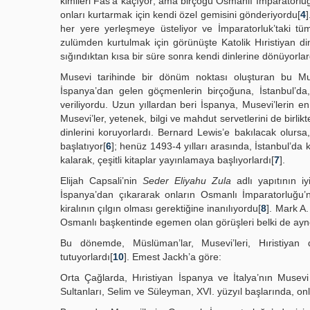
kimileri Fas’a kaçıyor; ama birçoğu Osmanlı İmparatorluğ
onları kurtarmak için kendi özel gemisini gönderiyordu[
4
her yere yerleşmeye üsteliyor ve İmparatorluk’taki tüm
zulümden kurtulmak için görünüşte Katolik Hıristiyan 
sığındıktan kısa bir süre sonra kendi dinlerine dönüyorlar
Musevi tarihinde bir dönüm noktası oluşturan bu Mu
İspanya’dan gelen göçmenlerin birçoğuna, İstanbul’da,
veriliyordu. Uzun yıllardan beri İspanya, Musevi’lerin e
Musevi’ler, yetenek, bilgi ve mahdut servetlerini de birlik
dinlerini koruyorlardı. Bernard Lewis’e bakılacak olurs
başlatıyor[
6
]; henüz 1493-4 yılları arasında, İstanbul’d
kalarak, çeşitli kitaplar yayınlamaya başlıyorlardı[
7
].
Elijah Capsali’nin
Seder Eliyahu Zula
adlı yapıtının iy
İspanya’dan çıkararak onların Osmanlı İmparatorluğu
kiralının çılgın olması gerektiğine inanılıyordu[
8
]. Mark A.
Osmanlı başkentinde egemen olan görüşleri belki de ayne
Bu dönemde, Müslüman’lar, Musevi’leri, Hıristiyan d
tutuyorlardı[
10
]. Emest Jackh’a göre:
Orta Çağlarda, Hıristiyan İspanya ve İtalya’nın Musev
Sultanları, Selim ve Süleyman, XVI. yüzyıl başlarında, onla