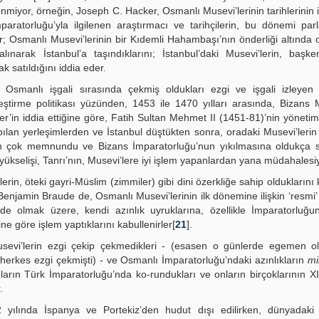
nmiyor, örneğin, Joseph C. Hacker, Osmanlı Musevi’lerinin tarihlerinin 
ratorluğu’yla ilgilenen araştırmacı ve tarihçilerin, bu dönemi par
r; Osmanlı Musevi’lerinin bir Kıdemli Hahambaşı’nın önderliği altında o
ınarak İstanbul’a taşındıklarını; İstanbul’daki Musevi’lerin, başken
ak satıldığını iddia eder.
n Osmanlı işgali sırasında çekmiş oldukları ezgi ve işgali izleye
ştirme politikası yüzünden, 1453 ile 1470 yılları arasında, Bizans M
’in iddia ettiğine göre, Fatih Sultan Mehmet II (1451-81)’nin yönetimi
apılan yerleşimlerden ve İstanbul düştükten sonra, oradaki Musevi’lerin
an çok memnundu ve Bizans İmparatorluğu’nun yıkılmasına oldukça se
 yükselişi, Tanrı’nın, Musevi’lere iyi işlem yapanlardan yana müdahalesiy
n, öteki gayri-Müslim (zimmiler) gibi dini özerkliğe sahip olduklarını k
Benjamin Braude de, Osmanlı Musevi’lerinin ilk dönemine ilişkin ‘resmi’
 de olmak üzere, kendi azınlık uyruklarına, özellikle İmparatorluğu
e göre işlem yaptıklarını kabullenirler[
21
].
a Musevi’lerin ezgi çekip çekmedikleri - (esasen o günlerde egemen 
erkes ezgi çekmişti) - ve Osmanlı İmparatorluğu’ndaki azınlıkların
mi
ların Türk İmparatorluğu’nda ko-rundukları ve onların birçoklarının X
.
yılında İspanya ve Portekiz’den hudut dışı edilirken, dünyadaki H