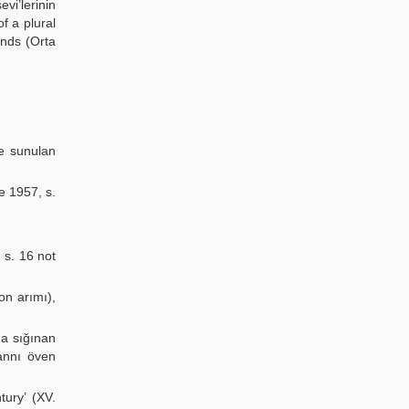
vi’lerinin
f a plural
ands (Orta
e sunulan
e 1957, s.
 s. 16 not
on arımı),
na sığınan
lannı öven
ury’ (XV.