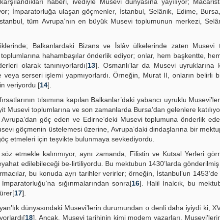
karşılandıkları haberi, ivediyle Musevi dünyasına yayılıyor; Macari
ıyor; İmparatorluğa ulaşan göçmenler, İstanbul, Selânik, Edime, Burs
 İstanbul, tüm Avrupa’nın en büyük Musevi toplumunun merkezi, Selân
iklerinde; Balkanlardaki Bizans ve İslâv ülkelerinde zaten Musevi 
i toplumlarına hahambaşılar önderlik ediyor; onlar, hem başkentte, h
erleri olarak tanınıyorlardı[
13
]. Osmanlı’lar da Musevi uyruklarına 
le veya serseri işlemi yapmıyorlardı. Örneğin, Murat II, onların belirli 
in veriyordu [
14
].
ırsatlarının tılsımına kapılan Balkanlar’daki yabancı uyruklu Musevi’le
t Musevi toplumlarına ve son zamanlarda Bursa’dan gelenlere katılıyor
an Avrupa’dan göç eden ve Edirne’deki Musevi toplumuna önderlik ed
usevi göçmenin üstelemesi üzerine, Avrupa’daki dindaşlarına bir mekt
ç etmeleri için teşvikte bulunmaya sevkediyordu.
 söz etmekle kalınmıyor, aynı zamanda, Filistin ve Kutsal Yerleri gö
seyahat edilebileceği be-lirtiliyordu. Bu mektubun 1430’larda gönderilmi
ırmacılar, bu konuda ayrı tarihler verirler; örneğin, İstanbul’un 1453’de
 İmparatorluğu’na sığınmalarından sonra[
16
]. Halil İnalcık, bu mekt
ürer[
17
].
yan’lık dünyasındaki Musevi’lerin durumundan o denli daha iyiydi ki, XV
yorlardı[
18
]. Ancak, Musevi tarihinin kimi modem yazarları, Musevi’ler