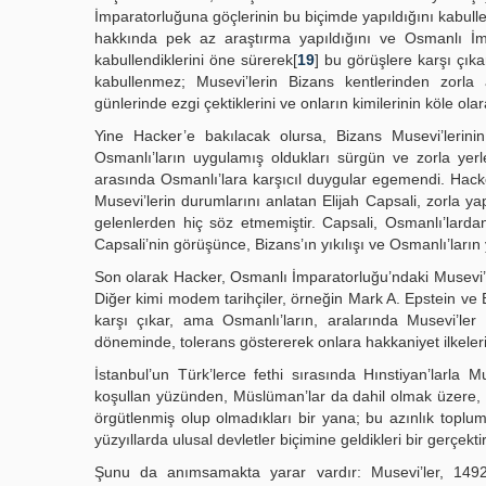
İmparatorluğuna göçlerinin bu biçimde yapıldığını kabulle
hakkında pek az araştırma yapıldığını ve Osmanlı İmpa
kabullendiklerini öne sürerek[
19
] bu görüşlere karşı çıka
kabullenmez; Musevi’lerin Bizans kentlerinden zorla al
günlerinde ezgi çektiklerini ve onların kimilerinin köle olar
Yine Hacker’e bakılacak olursa, Bizans Musevi’lerini
Osmanlı’ların uygulamış oldukları sürgün ve zorla yerle
arasında Osmanlı’lara karşıcıl duygular egemendi. Hacker
Musevi’lerin durumlarını anlatan Elijah Capsali, zorla y
gelenlerden hiç söz etmemiştir. Capsali, Osmanlı’lard
Capsali’nin görüşünce, Bizans’ın yıkılışı ve Osmanlı’ların
Son olarak Hacker, Osmanlı İmparatorluğu’ndaki Musevi’leri
Diğer kimi modem tarihçiler, örneğin Mark A. Epstein ve 
karşı çıkar, ama Osmanlı’ların, aralarında Musevi’ler
döneminde, tolerans göstererek onlara hakkaniyet ilkelerin
İstanbul’un Türk’lerce fethi sırasında Hınstiyan’larl
koşullan yüzünden, Müslüman’lar da dahil olmak üzere, h
örgütlenmiş olup olmadıkları bir yana; bu azınlık toplum
yüzyıllarda ulusal devletler biçimine geldikleri bir gerçektir
Şunu da anımsamakta yarar vardır: Musevi’ler, 1492 