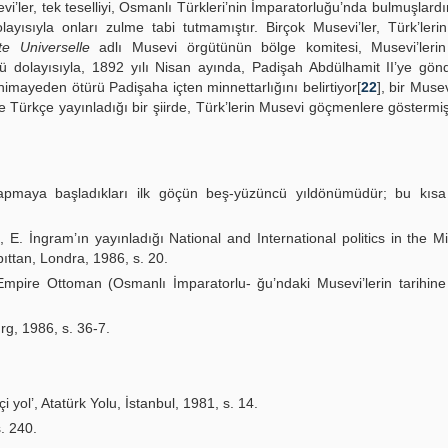
i’ler, tek teselliyi, Osmanlı Türkleri’nin İmparatorluğu’nda bulmuşlardır
layısıyla onları zulme tabi tutmamıştır. Birçok Musevi’ler, Türk’ler
ite Universelle
adlı Musevi örgütünün bölge komitesi, Musevi’leri
 dolayısıyla, 1892 yılı Nisan ayında, Padişah Abdülhamit II’ye gönd
himayeden ötürü Padişaha içten minnettarlığını belirtiyor[
22
], bir Musev
 Türkçe yayınladığı bir şiirde, Türk’lerin Musevi göçmenlere göstermiş
yapmaya başladıkları ilk göçün beş-yüzüncü yıldönümüdür; bu kısa
 E. İngram’ın yayınladığı National and International politics in the M
pıttan, Londra, 1986, s. 20.
Empire Ottoman (Osmanlı İmparatorlu- ğu’ndaki Musevi’lerin tarihine i
urg, 1986, s. 36-7.
i yol’, Atatürk Yolu, İstanbul, 1981, s. 14.
s. 240.