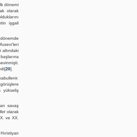
ilk dönemi
lak olarak
lduklarını
tin işgali
n dönemde
usevi’leri
 altındaki
 başlarına
vinmişti.
di[
20
].
abullenir.
 görüşlere
n yükseliş
olan savaş
llet
olarak
IX. ve XX.
ıristiyan