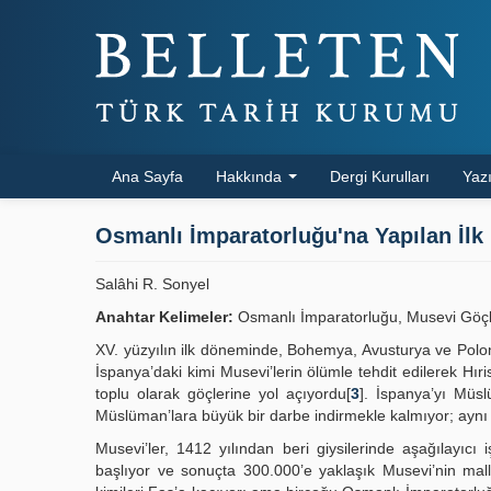
Ana Sayfa
Hakkında
Dergi Kurulları
Yazı
Osmanlı İmparatorluğu'na Yapılan İl
Salâhi R. Sonyel
Anahtar Kelimeler:
Osmanlı İmparatorluğu, Musevi Göçleri
XV. yüzyılın ilk döneminde, Bohemya, Avusturya ve Polony
İspanya’daki kimi Musevi’lerin ölümle tehdit edilerek Hır
toplu olarak göçlerine yol açıyordu[
3
]. İspanya’yı Müsl
Müslüman’lara büyük bir darbe indirmekle kalmıyor; aynı 
Musevi’ler, 1412 yılından beri giysilerinde aşağılayıc
başlıyor ve sonuçta 300.000’e yaklaşık Musevi’nin mall