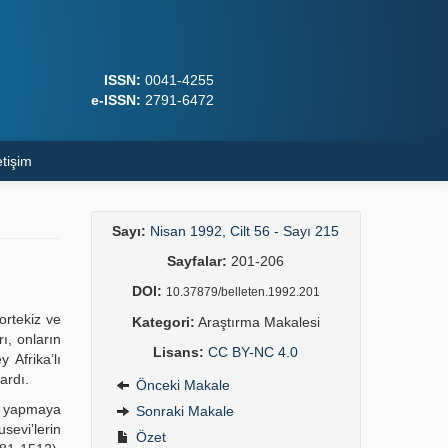
ISSN:
0041-4255
e-ISSN:
2791-6472
etişim
Sayı:
Nisan 1992, Cilt 56 - Sayı 215
Sayfalar:
201-206
DOI:
10.37879/belleten.1992.201
ortekiz ve
Kategori:
Araştırma Makalesi
ı, onların
Lisans:
CC BY-NC 4.0
 Afrika’lı
ardı.
Önceki Makale
üm yapmaya
Sonraki Makale
sevi’lerin
Özet