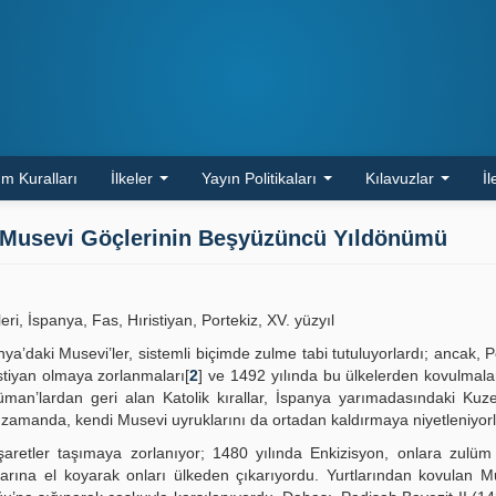
m Kuralları
İlkeler
Yayın Politikaları
Kılavuzlar
İl
k Musevi Göçlerinin Beşyüzüncü Yıldönümü
, İspanya, Fas, Hıristiyan, Portekiz, XV. yüzyıl
a’daki Musevi’ler, sistemli biçimde zulme tabi tutuluyorlardı; ancak, P
istiyan olmaya zorlanmaları[
2
] ve 1492 yılında bu ülkelerden kovulmalar
üman’lardan geri alan Katolik kırallar, İspanya yarımadasındaki Kuzey
zamanda, kendi Musevi uyruklarını da ortadan kaldırmaya niyetleniyorl
ı işaretler taşımaya zorlanıyor; 1480 yılında Enkizisyon, onlara zul
arına el koyarak onları ülkeden çıkarıyordu. Yurtlarından kovulan Mu