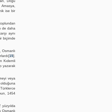
stan, Doğu
a, Amasya,
ik ise bir
toplundan
em de daha
karşı aynı
bir biçimde
r, Osmanlı
lardı[
15
].
en Kıdemli
up yazarak
rmeyi veya
ş olduğuna
 Türklerce
ubun, 1454
. yüzyılda
in Osmanlı