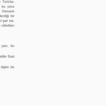
. Türk’ler,
in bu yüce
n Osmanlı
erdiği bir
i şair ise,
 oldukları
 yazı, bu
iddle East
lişkin bir