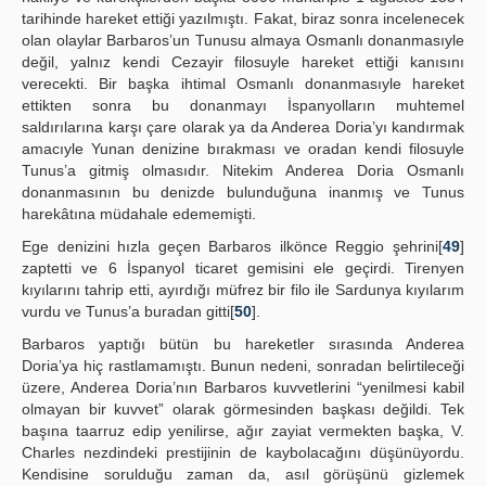
tarihinde hareket ettiği yazılmıştı. Fakat, biraz sonra incelenecek
olan olaylar Barbaros’un Tunusu almaya Osmanlı donanmasıyle
değil, yalnız kendi Cezayir filosuyle hareket ettiği kanısını
verecekti. Bir başka ihtimal Osmanlı donanmasıyle hareket
ettikten sonra bu donanmayı İspanyolların muhtemel
saldırılarına karşı çare olarak ya da Anderea Doria’yı kandırmak
amacıyle Yunan denizine bırakması ve oradan kendi filosuyle
Tunus’a gitmiş olmasıdır. Nitekim Anderea Doria Osmanlı
donanmasının bu denizde bulunduğuna inanmış ve Tunus
harekâtına müdahale edememişti.
Ege denizini hızla geçen Barbaros ilkönce Reggio şehrini[
49
]
zaptetti ve 6 İspanyol ticaret gemisini ele geçirdi. Tirenyen
kıyılarını tahrip etti, ayırdığı müfrez bir filo ile Sardunya kıyılarım
vurdu ve Tunus’a buradan gitti[
50
].
Barbaros yaptığı bütün bu hareketler sırasında Anderea
Doria’ya hiç rastlamamıştı. Bunun nedeni, sonradan belirtileceği
üzere, Anderea Doria’nın Barbaros kuvvetlerini “yenilmesi kabil
olmayan bir kuvvet” olarak görmesinden başkası değildi. Tek
başına taarruz edip yenilirse, ağır zayiat vermekten başka, V.
Charles nezdindeki prestijinin de kaybolacağını düşünüyordu.
Kendisine sorulduğu zaman da, asıl görüşünü gizlemek