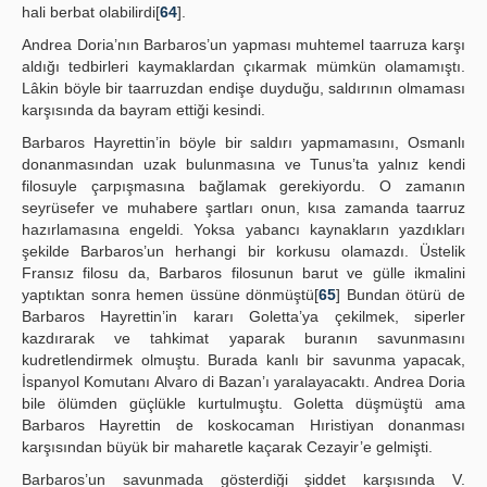
hali berbat olabilirdi[
64
].
Andrea Doria’nın Barbaros’un yapması muhtemel taarruza karşı
aldığı tedbirleri kaymaklardan çıkarmak mümkün olamamıştı.
Lâkin böyle bir taarruzdan endişe duyduğu, saldırının olmaması
karşısında da bayram ettiği kesindi.
Barbaros Hayrettin’in böyle bir saldırı yapmamasını, Osmanlı
donanmasından uzak bulunmasına ve Tunus’ta yalnız kendi
filosuyle çarpışmasına bağlamak gerekiyordu. O zamanın
seyrüsefer ve muhabere şartları onun, kısa zamanda taarruz
hazırlamasına engeldi. Yoksa yabancı kaynakların yazdıkları
şekilde Barbaros’un herhangi bir korkusu olamazdı. Üstelik
Fransız filosu da, Barbaros filosunun barut ve gülle ikmalini
yaptıktan sonra hemen üssüne dönmüştü[
65
] Bundan ötürü de
Barbaros Hayrettin’in kararı Goletta’ya çekilmek, siperler
kazdırarak ve tahkimat yaparak buranın savunmasını
kudretlendirmek olmuştu. Burada kanlı bir savunma yapacak,
İspanyol Komutanı Alvaro di Bazan’ı yaralayacaktı. Andrea Doria
bile ölümden güçlükle kurtulmuştu. Goletta düşmüştü ama
Barbaros Hayrettin de koskocaman Hıristiyan donanması
karşısından büyük bir maharetle kaçarak Cezayir’e gelmişti.
Barbaros’un savunmada gösterdiği şiddet karşısında V.