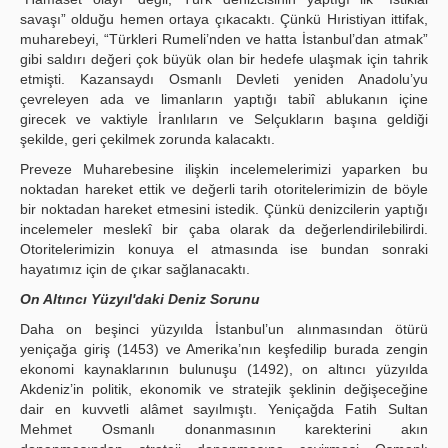
savaşı” olduğu hemen ortaya çıkacaktı. Çünkü Hıristiyan ittifak,
muharebeyi, “Türkleri Rumeli’nden ve hatta İstanbul’dan atmak”
gibi saldırı değeri çok büyük olan bir hedefe ulaşmak için tahrik
etmişti. Kazansaydı Osmanlı Devleti yeniden Anadolu’yu
çevreleyen ada ve limanların yaptığı tabiî ablukanın içine
girecek ve vaktiyle İranlıların ve Selçukların başına geldiği
şekilde, geri çekilmek zorunda kalacaktı.
Preveze Muharebesine ilişkin incelemelerimizi yaparken bu
noktadan hareket ettik ve değerli tarih otoritelerimizin de böyle
bir noktadan hareket etmesini istedik. Çünkü denizcilerin yaptığı
incelemeler meslekî bir çaba olarak da değerlendirilebilirdi.
Otoritelerimizin konuya el atmasında ise bundan sonraki
hayatımız için de çıkar sağlanacaktı.
On Altıncı Yüzyıl'daki Deniz Sorunu
Daha on beşinci yüzyılda İstanbul’un alınmasından ötürü
yeniçağa giriş (1453) ve Amerika’nın keşfedilip burada zengin
ekonomi kaynaklarının bulunuşu (1492), on altıncı yüzyılda
Akdeniz’in politik, ekonomik ve stratejik şeklinin değişeceğine
dair en kuvvetli alâmet sayılmıştı. Yeniçağda Fatih Sultan
Mehmet Osmanlı donanmasının karekterini akın