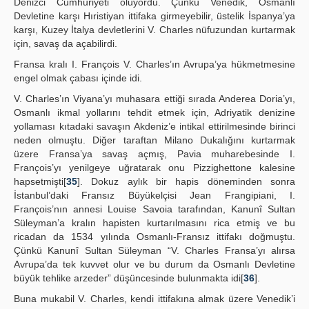
Denizci Cumhuriyeti oluyordu. Çünkü Venedik, Osmanlı
Devletine karşı Hıristiyan ittifaka girmeyebilir, üstelik İspanya’ya
karşı, Kuzey İtalya devletlerini V. Charles nüfuzundan kurtarmak
için, savaş da açabilirdi.
Fransa kralı I. François V. Charles’ın Avrupa’ya hükmetmesine
engel olmak çabası içinde idi.
V. Charles’ın Viyana’yı muhasara ettiği sırada Anderea Doria’yı,
Osmanlı ikmal yollarını tehdit etmek için, Adriyatik denizine
yollaması kıtadaki savaşın Akdeniz’e intikal ettirilmesinde birinci
neden olmuştu. Diğer taraftan Milano Dukalığını kurtarmak
üzere Fransa’ya savaş açmış, Pavia muharebesinde I.
François’yı yenilgeye uğratarak onu Pizzighettone kalesine
hapsetmişti[
35
]. Dokuz aylık bir hapis döneminden sonra
İstanbul’daki Fransız Büyükelçisi Jean Frangipiani, I.
François’nın annesi Louise Savoia tarafından, Kanunî Sultan
Süleyman’a kralın hapisten kurtarılmasını rica etmiş ve bu
ricadan da 1534 yılında Osmanlı-Fransız ittifakı doğmuştu.
Çünkü Kanunî Sultan Süleyman “V. Charles Fransa’yı alırsa
Avrupa’da tek kuvvet olur ve bu durum da Osmanlı Devletine
büyük tehlike arzeder” düşüncesinde bulunmakta idi[
36
].
Buna mukabil V. Charles, kendi ittifakına almak üzere Venedik’i