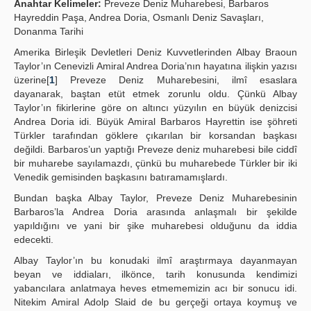
Anahtar Kelimeler:
Preveze Deniz Muharebesi, Barbaros
Hayreddin Paşa, Andrea Doria, Osmanlı Deniz Savaşları,
Yayın Politikaları
Donanma Tarihi
Kılavuzlar
Amerika Birleşik Devletleri Deniz Kuvvetlerinden Albay Braoun
Taylor’ın Cenevizli Amiral Andrea Doria’nın hayatına ilişkin yazısı
İletişim
üzerine[
1
] Preveze Deniz Muharebesini, ilmî esaslara
dayanarak, baştan etüt etmek zorunlu oldu. Çünkü Albay
Taylor’ın fikirlerine göre on altıncı yüzyılın en büyük denizcisi
Andrea Doria idi. Büyük Amiral Barbaros Hayrettin ise şöhreti
Türkler tarafından göklere çıkarılan bir korsandan başkası
değildi. Barbaros’un yaptığı Preveze deniz muharebesi bile ciddî
bir muharebe sayılamazdı, çünkü bu muharebede Türkler bir iki
Venedik gemisinden başkasını batıramamışlardı.
Bundan başka Albay Taylor, Preveze Deniz Muharebesinin
Barbaros’la Andrea Doria arasında anlaşmalı bir şekilde
yapıldığını ve yani bir şike muharebesi olduğunu da iddia
edecekti.
Albay Taylor’ın bu konudaki ilmî araştırmaya dayanmayan
beyan ve iddiaları, ilkönce, tarih konusunda kendimizi
yabancılara anlatmaya heves etmememizin acı bir sonucu idi.
Nitekim Amiral Adolp Slaid de bu gerçeği ortaya koymuş ve