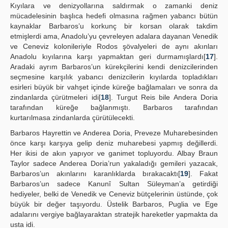
Kıyılara ve denizyollarına saldırmak o zamanki deniz
mücadelesinin başlıca hedefi olmasına rağmen yabancı bütün
kaynaklar Barbaros’u korkunç bir korsan olarak takdim
etmişlerdi ama, Anadolu’yu çevreleyen adalara dayanan Venedik
ve Ceneviz kolonileriyle Rodos şövalyeleri de aynı akınları
Anadolu kıyılarına karşı yapmaktan geri durmamışlardı[
17
].
Aradaki ayrım Barbaros’un kürekçilerini kendi denizcilerinden
seçmesine karşılık yabancı denizcilerin kıyılarda topladıkları
esirleri büyük bir vahşet içinde küreğe bağlamaları ve sonra da
zindanlarda çürütmeleri idi[
18
]. Turgut Reis bile Andera Doria
tarafından küreğe bağlanmıştı. Barbaros tarafından
kurtarılmasa zindanlarda çürütülecekti.
Barbaros Hayrettin ve Anderea Doria, Preveze Muharebesinden
önce karşı karşıya gelip deniz muharebesi yapmış değillerdi.
Her ikisi de akın yapıyor ve ganimet topluyordu. Albay Braun
Taylor sadece Anderea Doria’run yakaladığı gemileri yazacak,
Barbaros’un akınlarını karanlıklarda bırakacaktı[
19
]. Fakat
Barbaros’un sadece Kanunî Sultan Süleyman’a getirdiği
hediyeler, belki de Venedik ve Ceneviz bütçelerinin üstünde, çok
büyük bir değer taşıyordu. Üstelik Barbaros, Puglia ve Ege
adalarını vergiye bağlayaraktan stratejik hareketler yapmakta da
usta idi.