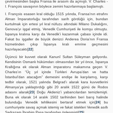
çevirmesinden başka Fransa ile arasım da açmıştı. V. Charles -
I. François savaşının böylece zemini hazırlanmaya başlamıştı.
I. François esasen kral olduğu 1515 yılında, Fransa'nın etrafını
Alman İmparatorluğu tarafından sarih gördüğü için, bundan
kurtulmak için ertesi yıl kral nüfuzu altındaki Milano Dukalığını,
Genova’yı işgal etmiş, Venedik Cumhuriyeti ile komşu olmuştu.
İspanya kralına karşı da Venedik’i kazanmak çabası içinde idi.
Fakat bu işgaller de büyük denizci Anderea Doria’nın Fransa
hizmetinden çıkıp İspanya kralı emrine geçmesini
hazırlayacaktı[
22
].
Üçüncü bir kuvvet olarak Kanunî Sultan Süleyman geliyordu.
Kendisinin Osmanlı hükümdarı olmasından bir yıl önce, İspanya
Krallığına ek olarak Alman imparatoru makamına geçen V.
Charles’ın “Üç yıl içinde Türkleri Avrupa’dan ve hatta
İstanbul’dan atacağım” demesini endişe ile karşılamış, karşı
tedbir olarak, 1521 yalında Belgrad’ı alarak kara kuvvetlerini
Almanya’ya yaklaştırdığı gibi 20 aralık 1522 günü de Rodos
adasını alarak[
23
] Doğu Akdeniz’i yabancılardan temizlemişti.
Buna ek olarak 14 aralık 1502 tarihinden beri barış halinde
bulunduğu Venedik tehlikesini bertaraf etmek için[
24
] bu
cumhuriyete savaş açmak istemiş ve fakat istekleri Venedik asıllı
Sadrazam İbrahim Paşa tarafından önlenmişti[
25
].