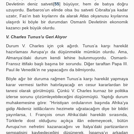
Devletinin deniz satveti[
55
] büyüyor, hem de batıya doğru
uzuyordu. Barbaros’un elinde olsa bu satveti Cıbralta’ya kadar
uzatır, Fas’ın batı kıyılarını da alarak Atlas okyanusu kıyılarına
ulaşırdı ki böyle bir durumdan Osmanlı Devletinin ekonomik
kazancı pek büyük olurdu.
V. Charles Tunus'u Geri Alıyor
Durum V. Charles için çok ağırdı. Tunus’a karşı harekât
hazırlaması Avrupa’yı da düşünmekle mümkün olurdu. Ama,
Almanya’daki durum kendi lehine bulunmuyordu. Osmanlı-
Fransız ittifakı başlı başına bir sorundu. Diğer taraftan Papa III.
Paul ile Venedik’in ne yapacağını da bilmiyordu.
Böyle ağır bir duruma rağmen Tunus’a karşı harekât yapmaya
karar vermesi tarihin hatırlayacağı en cesur kararlardan bir
tanesi olarak görülmüştü. Çünkü V. Charles kurnaz bir politika
izlerse sorunu çözümleyebileceğini düşünmüştü. Yaptığı durum
muhakemesine göre: “Hıristiyan ordularının başında Afrika’ya
gidip Akdeniz istilâcılarını hezimete uğratacağım diye bir bildiri
yayınlarsa, I. François onun Afrika’daki harekâtı sırasında,
Türklerle dost olduğunu açıkça ilân edemeyecek, bütün
Avrupa'nın nefretini kazanacağını ve İtalya’daki partizanların
sempatisini kaybedeceğini düşünerek, İspanya’yı arkadan