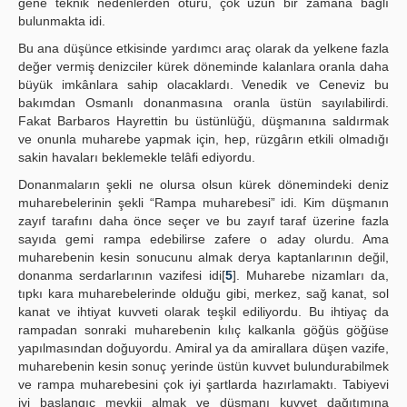
gene teknik nedenlerden ötürü, çok uzun bir zamana bağlı
bulunmakta idi.
Bu ana düşünce etkisinde yardımcı araç olarak da yelkene fazla
değer vermiş denizciler kürek döneminde kalanlara oranla daha
büyük imkânlara sahip olacaklardı. Venedik ve Ceneviz bu
bakımdan Osmanlı donanmasına oranla üstün sayılabilirdi.
Fakat Barbaros Hayrettin bu üstünlüğü, düşmanına saldırmak
ve onunla muharebe yapmak için, hep, rüzgârın etkili olmadığı
sakin havaları beklemekle telâfi ediyordu.
Donanmaların şekli ne olursa olsun kürek dönemindeki deniz
muharebelerinin şekli “Rampa muharebesi” idi. Kim düşmanın
zayıf tarafını daha önce seçer ve bu zayıf taraf üzerine fazla
sayıda gemi rampa edebilirse zafere o aday olurdu. Ama
muharebenin kesin sonucunu almak derya kaptanlarının değil,
donanma serdarlarının vazifesi idi[
5
]. Muharebe nizamları da,
tıpkı kara muharebelerinde olduğu gibi, merkez, sağ kanat, sol
kanat ve ihtiyat kuvveti olarak teşkil ediliyordu. Bu ihtiyaç da
rampadan sonraki muharebenin kılıç kalkanla göğüs göğüse
yapılmasından doğuyordu. Amiral ya da amirallara düşen vazife,
muharebenin kesin sonuç yerinde üstün kuvvet bulundurabilmek
ve rampa muharebesini çok iyi şartlarda hazırlamaktı. Tabiyevi
iyi başlangıç mevkii almak ve düşmanı kuvvet dağıtımına