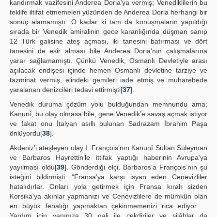
kandırmak vazifesini Anderea Doria’ya vermiş; Venediklilerin bu
teklife iltifat etmemeleri yüzünden de Anderea Doria herhangi bir
sonuç alamamıştı. O kadar ki tam da konuşmaların yapıldığı
sırada bir Venedik amiralinin gece karanlığında düşman sanıp
12 Türk galisine ateş açması, iki tanesini batırması ve dört
tanesini de esir alması bile Anderea Doria’nın çalışmalarına
yarar sağlamamıştı. Çünkü Venedik, Osmanlı Devletiyle arası
açılacak endişesi içinde hemen Osmanlı devletine tarziye ve
tazminat vermiş, elindeki gemileri iade etmiş ve muharebede
yaralanan denizcileri tedavi ettirmişti[
37
].
Venedik duruma çözüm yolu bulduğundan memnundu ama;
Kanunî, bu olay olmasa bile, gene Venedik’e savaş açmak istiyor
ve fakat onu İtalyan asıllı bulunan Sadrazam İbrahim Paşa
önlüyordu[
38
].
Akdeniz’i ateşleyen olay I. François’nın Kanunî Sultan Süleyman
ve Barbaros Hayrettin’le ittifak yaptığı haberinin Avrupa’ya
yayılması oldu[
39
]. Gönderdiği elçi, Barbaros’a François’nın şu
isteğini bildirmişti: “Fransa’ya karşı isyan eden Cenevizliler
hatalıdırlar. Onları yola getirmek için Fransa kıralı sizden
Korsika’ya akınlar yapmanızı ve Cenevizlilere de mümkün olan
en büyük fenalığı yapmaktan çekinmemenizi rica ediyor ...
Yardım için yanınıza 30 gali ile çekdiriler ve silâhlar da