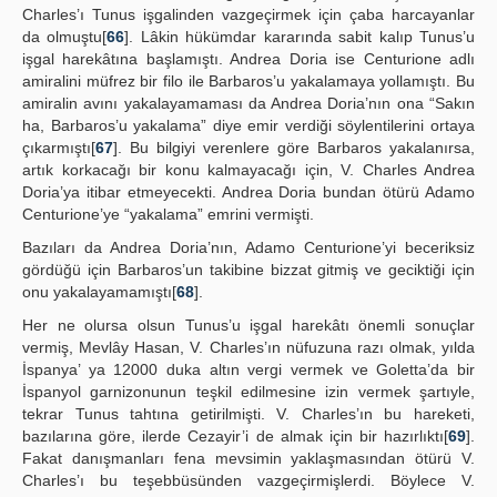
Charles’ı Tunus işgalinden vazgeçirmek için çaba harcayanlar
da olmuştu[
66
]. Lâkin hükümdar kararında sabit kalıp Tunus’u
işgal harekâtına başlamıştı. Andrea Doria ise Centurione adlı
amiralini müfrez bir filo ile Barbaros’u yakalamaya yollamıştı. Bu
amiralin avını yakalayamaması da Andrea Doria’nın ona “Sakın
ha, Barbaros’u yakalama” diye emir verdiği söylentilerini ortaya
çıkarmıştı[
67
]. Bu bilgiyi verenlere göre Barbaros yakalanırsa,
artık korkacağı bir konu kalmayacağı için, V. Charles Andrea
Doria’ya itibar etmeyecekti. Andrea Doria bundan ötürü Adamo
Centurione’ye “yakalama” emrini vermişti.
Bazıları da Andrea Doria’nın, Adamo Centurione’yi beceriksiz
gördüğü için Barbaros’un takibine bizzat gitmiş ve geciktiği için
onu yakalayamamıştı[
68
].
Her ne olursa olsun Tunus’u işgal harekâtı önemli sonuçlar
vermiş, Mevlây Hasan, V. Charles’ın nüfuzuna razı olmak, yılda
İspanya’ ya 12000 duka altın vergi vermek ve Goletta’da bir
İspanyol garnizonunun teşkil edilmesine izin vermek şartıyle,
tekrar Tunus tahtına getirilmişti. V. Charles’ın bu hareketi,
bazılarına göre, ilerde Cezayir’i de almak için bir hazırlıktı[
69
].
Fakat danışmanları fena mevsimin yaklaşmasından ötürü V.
Charles’ı bu teşebbüsünden vazgeçirmişlerdi. Böylece V.