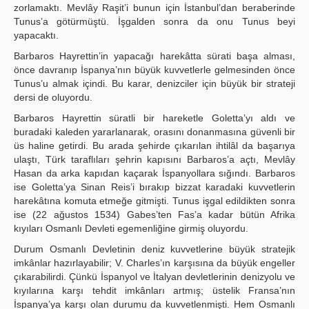
zorlamaktı. Mevlây Raşit’i bunun için İstanbul’dan beraberinde
Tunus’a götürmüştü. İşgalden sonra da onu Tunus beyi
yapacaktı.
Barbaros Hayrettin’in yapacağı harekâtta sürati başa alması,
önce davranıp İspanya’nın büyük kuvvetlerle gelmesinden önce
Tunus’u almak içindi. Bu karar, denizciler için büyük bir strateji
dersi de oluyordu.
Barbaros Hayrettin süratli bir hareketle Goletta’yı aldı ve
buradaki kaleden yararlanarak, orasını donanmasına güvenli bir
üs haline getirdi. Bu arada şehirde çıkarılan ihtilâl da başarıya
ulaştı, Türk taraflıları şehrin kapısını Barbaros’a açtı, Mevlây
Hasan da arka kapıdan kaçarak İspanyollara sığındı. Barbaros
ise Goletta’ya Sinan Reis’i bırakıp bizzat karadaki kuvvetlerin
harekâtına komuta etmeğe gitmişti. Tunus işgal edildikten sonra
ise (22 ağustos 1534) Gabes’ten Fas’a kadar bütün Afrika
kıyıları Osmanlı Devleti egemenliğine girmiş oluyordu.
Durum Osmanlı Devletinin deniz kuvvetlerine büyük stratejik
imkânlar hazırlayabilir; V. Charles’ın karşısına da büyük engeller
çıkarabilirdi. Çünkü İspanyol ve İtalyan devletlerinin denizyolu ve
kıyılarına karşı tehdit imkânları artmış; üstelik Fransa’nın
İspanya’ya karşı olan durumu da kuvvetlenmişti. Hem Osmanlı