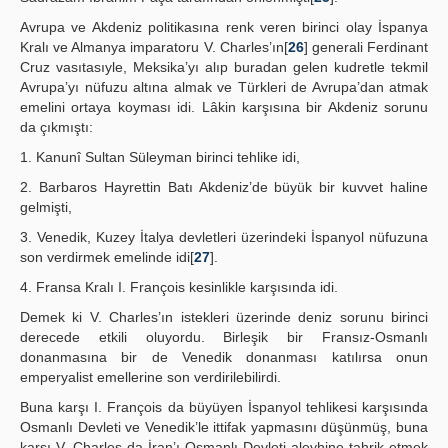
Avrupa ve Akdeniz politikasına renk veren birinci olay İspanya
Kralı ve Almanya imparatoru V. Charles’ın[
26
] generali Ferdinant
Cruz vasıtasıyle, Meksika’yı alıp buradan gelen kudretle tekmil
Avrupa’yı nüfuzu altına almak ve Türkleri de Avrupa’dan atmak
emelini ortaya koyması idi. Lâkin karşısına bir Akdeniz sorunu
da çıkmıştı:
1. Kanunî Sultan Süleyman birinci tehlike idi,
2. Barbaros Hayrettin Batı Akdeniz’de büyük bir kuvvet haline
gelmişti,
3. Venedik, Kuzey İtalya devletleri üzerindeki İspanyol nüfuzuna
son verdirmek emelinde idi[
27
].
4. Fransa Kralı I. François kesinlikle karşısında idi.
Demek ki V. Charles’ın istekleri üzerinde deniz sorunu birinci
derecede etkili oluyordu. Birleşik bir Fransız-Osmanlı
donanmasına bir de Venedik donanması katılırsa onun
emperyalist emellerine son verdirilebilirdi.
Buna karşı I. François da büyüyen İspanyol tehlikesi karşısında
Osmanlı Devleti ve Venedik’le ittifak yapmasını düşünmüş, buna
karşı V. Charles da İran’ı Osmanlı Devleti aleyhine tahrik etmek