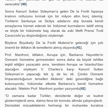
verecektir”[
40
].
Sonra Kanunî Sultan Süleyman’a gelen De la Forêt İspanya
kralının nüfuzunu kırmak için bir milyon altın borç istemiş;
Türklerin Sardunya ve Sicilya adalarını alıp burada kendi
amaçlarına hizmet edecek bir hükümet kurmalarını teklif etmiş
ve böyle bir hükümete baş olarak da eski Melfi Prensi Troili
Caracciolo’yu düşündüğünü söylemişti.
Böylece Büyükelçi De la Forêt Akdeniz’in geleceği için çok
önemli bir ittifakın ilk temellerini atmış oluyordu[
41
].
Prof. Manfroni, ittifakın, Avrupa için, Barbaros Hayrettin’in
Osmanlı hizmetine girmesinden sonra daha da büyük tehlike
teşkil ettiğini yazacaktı ama, kendisini Avrupa ve İstanbul’dan
atacağını söyleyen V. Charles’a karşı Kanunî Sultan
Süleyman’ın yapacağı tek iş de bu idi. Çünkü Osmanlı
İmparatorluğunun temelleri Akdeniz’ deki güvenliğine bağlı
bulunuyordu; hükümdar elbette Barbaros’u kendi hizmetine
alacaktı. Nitekim Prof. Manfroni şunları yazıyordu[
42
]:
“O zamana kadar Türkler, denizlerde değer ve kudret
göstermişlerdi ama, daima fena bir komuta altında çalışmışlardı.
Denizdeki mücadelelerini herhangi bir muharebe kuralına