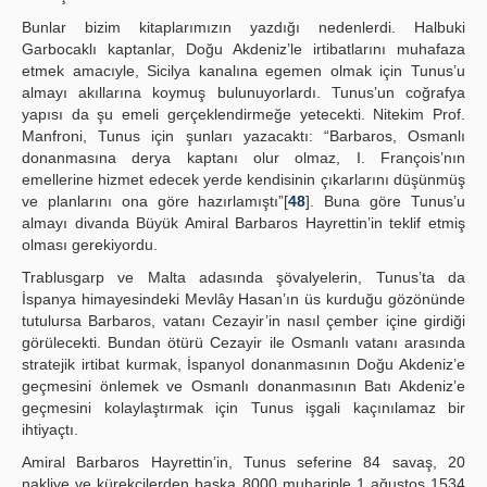
Bunlar bizim kitaplarımızın yazdığı nedenlerdi. Halbuki
Garbocaklı kaptanlar, Doğu Akdeniz’le irtibatlarını muhafaza
etmek amacıyle, Sicilya kanalına egemen olmak için Tunus’u
almayı akıllarına koymuş bulunuyorlardı. Tunus’un coğrafya
yapısı da şu emeli gerçeklendirmeğe yetecekti. Nitekim Prof.
Manfroni, Tunus için şunları yazacaktı: “Barbaros, Osmanlı
donanmasına derya kaptanı olur olmaz, I. François’nın
emellerine hizmet edecek yerde kendisinin çıkarlarını düşünmüş
ve planlarını ona göre hazırlamıştı”[
48
]. Buna göre Tunus’u
almayı divanda Büyük Amiral Barbaros Hayrettin’in teklif etmiş
olması gerekiyordu.
Trablusgarp ve Malta adasında şövalyelerin, Tunus’ta da
İspanya himayesindeki Mevlây Hasan’ın üs kurduğu gözönünde
tutulursa Barbaros, vatanı Cezayir’in nasıl çember içine girdiği
görülecekti. Bundan ötürü Cezayir ile Osmanlı vatanı arasında
stratejik irtibat kurmak, İspanyol donanmasının Doğu Akdeniz’e
geçmesini önlemek ve Osmanlı donanmasının Batı Akdeniz’e
geçmesini kolaylaştırmak için Tunus işgali kaçınılamaz bir
ihtiyaçtı.
Amiral Barbaros Hayrettin’in, Tunus seferine 84 savaş, 20
nakliye ve kürekçilerden başka 8000 muhariple 1 ağustos 1534