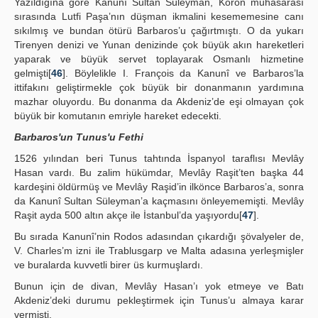
Yazıldığına göre Kanunî Sultan Süleyman, Koron muhasarası
sırasında Lutfi Paşa’nın düşman ikmalini kesememesine canı
sıkılmış ve bundan ötürü Barbaros’u çağırtmıştı. O da yukarı
Tirenyen denizi ve Yunan denizinde çok büyük akın hareketleri
yaparak ve büyük servet toplayarak Osmanlı hizmetine
gelmişti[
46
]. Böylelikle I. François da Kanunî ve Barbaros’la
ittifakını geliştirmekle çok büyük bir donanmanın yardımına
mazhar oluyordu. Bu donanma da Akdeniz’de eşi olmayan çok
büyük bir komutanın emriyle hareket edecekti.
Barbaros'un Tunus'u Fethi
1526 yılından beri Tunus tahtında İspanyol taraflısı Mevlây
Hasan vardı. Bu zalim hükümdar, Mevlây Raşit’ten başka 44
kardeşini öldürmüş ve Mevlây Raşid’in ilkönce Barbaros’a, sonra
da Kanunî Sultan Süleyman’a kaçmasını önleyememişti. Mevlây
Raşit ayda 500 altın akçe ile İstanbul’da yaşıyordu[
47
].
Bu sırada Kanunî’nin Rodos adasından çıkardığı şövalyeler de,
V. Charles’m izni ile Trablusgarp ve Malta adasına yerleşmişler
ve buralarda kuvvetli birer üs kurmuşlardı.
Bunun için de divan, Mevlây Hasan’ı yok etmeye ve Batı
Akdeniz’deki durumu pekleştirmek için Tunus’u almaya karar
vermişti.