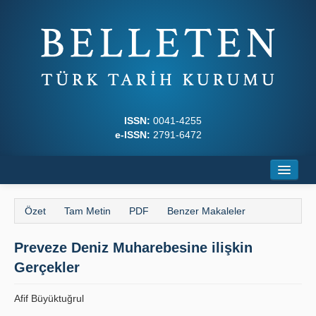
ISSN:
0041-4255
e-ISSN:
2791-6472
Ana Sayfa
Özet
Tam Metin
PDF
Benzer Makaleler
Hakkında
Preveze Deniz Muharebesine ilişkin
Dergi Kurulları
Gerçekler
Yazım Kuralları
Afif Büyüktuğrul
İlkeler