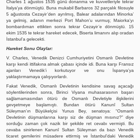
Charles 1 ağustos 1535 günü donanma ve kuvvetleriyle tekrar
İtalya’ya dönmüştü. Buna mukabil Barbaros 32 parçalık filosuyle
5 ağustosta Cezayir’den ayrılmış, Balear adalarından Minorka’
ya gelmiş, adanın merkezi Port Mahon’u vurmuş; Maiorka’yı
bombardıman ettikten sonra tekrar Cezayir’e dönmüştü. 15
ekim 1535 te tekrar hareket edecek, Biserta limanını alıp oradan
İstanbul’a gelecekti.
Hareket Sonu Olaylar:
V. Charles, Venedik Denizci Cumhuriyetini Osmanlı Devletine
karşı kendi ittifakına almak çabası içinde idi. Buna karşı Fransız
ajanları Venedik’i korkutuyor ve onu İspanya’ya
yaklaştırmamaya çalışıyorlardı.
Fakat Venedik, Osmanlı Devletinin kendisine savaş açacağı
söylentilerinden sonra, Birinci Viyana muhasarasının başarı
sağlamamasından ötürü de Osmanlı Devletiyle ilişkilerini
gevşetmeye başlamıştı. Bundan ötürü Kanunî Sultan
Süleyman’ın Büyükelçisi Yunus Bey, senatoya: “Osmanlı
Devletinin düşmanlarına karşı siz de düşman mısınız?” diye
sorduğu zaman çok nazik bir şekilde ret cevabı vermişti. Bu
cevaba sinirlenen Kanunî Sultan Süleyman da bazı Venedik
ticaret gemilerini müsadere ettirmiş ve İstanbul’daki Venedik