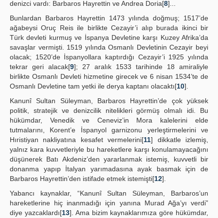
denizci vardı: Barbaros Hayrettin ve Andrea Doria[
8
]...
Bunlardan Barbaros Hayrettin 1473 yılında doğmuş; 1517’de
ağabeysi Oruç Reis ile birlikte Cezayir’i alıp burada ikinci bir
Türk devleti kurmuş ve İspanya Devletine karşı Kuzey Afrika’da
savaşlar vermişti. 1519 yılında Osmanlı Devletinin Cezayir beyi
olacak; 1520’de İspanyollara kaptırdığı Cezayir’i 1925 yılında
tekrar geri alacak[
9
]; 27 aralık 1533 tarihinde 18 amiraliyle
birlikte Osmanlı Devleti hizmetine girecek ve 6 nisan 1534’te de
Osmanlı Devletine tam yetki ile derya kaptanı olacaktı[
10
].
Kanunî Sultan Süleyman, Barbaros Hayrettin’de çok yüksek
politik, stratejik ve denizcilik nitelikleri görmüş olmalı idi. Bu
hükümdar, Venedik ve Ceneviz’in Mora kalelerini elde
tutmalarını, Korent’e İspanyol garnizonu yerleştirmelerini ve
Hıristiyan nakliyatına kesafet vermelerini[
11
] dikkatle izlemiş,
yalnız kara kuvvetleriyle bu hareketlere karşı konulamayacağını
düşünerek Batı Akdeniz’den yararlanmak istemiş, kuvvetli bir
donanma yapıp İtalyan yarımadasına ayak basmak için de
Barbaros Hayrettin’den istifade etmek istemişti[
12
].
Yabancı kaynaklar, “Kanunî Sultan Süleyman, Barbaros’un
hareketlerine hiç inanmadığı için yanına Murad Ağa’yı verdi”
diye yazcaklardı[
13
]. Ama bizim kaynaklarımıza göre hükümdar,