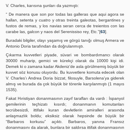
V. Charles, karısına şunları da yazmıştı:
“ De manera que son por todas las galleras que aqui agora se
hallan, setenta y cuatro y otras treinta galeotas, bergantines y
fustos de remas, y los navias seran cerca de treientos con las
carabe las, galcon y naos del Serenissiso rey, Etc.”[
63
].
Buradaki bilgiler, olayı yaşamış ve görgü tanığı olmuş Armera ve
Antonio Doria tarafından da doğrulanmıştı.
Çıkarma kuvvetleri piyade, süvari ve bombardımancı olarak
30000 muharip, gemici ve kürekçi olarak da 10000 kişi idi.
Demek ki o zamana kadar Akdeniz’de asla görülmemiş büyük bir
kuvvet söz konusu oluyordu. Bu kuvvetlere komuta edecek olan
V. Charles’ı Andrea Doria bizzat, filosuyle, Barsolena’ya giderek
almış ve burada da çok büyük bir törenle karşılanmıştı (1 mayıs
1535).
Fakat Hıristiyan donanmasının zayıf tarafları da vardı : İspanyol
gemilerinin teçhizatı kısırdı; donanmanın komutanları
tecrübesizdi, ittifakı kuran devletlerin amiralleri arasında
anlaşmazlık boldu; eksiksiz olarak hepsinde de büyük bir
“Barbaros korkusu” açıktı. Barbaros, yanına Fransız
donanmasını da alarak, bunlara bir saldırsa ittifak donanmasının