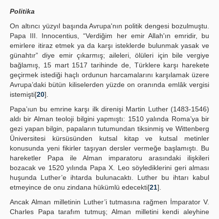
Politika
On altıncı yüzyıl başında Avrupa'nın politik dengesi bozulmuştu.
Papa III. Innocentius, “Verdiğim her emir Allah'ın emridir, bu
emirlere itiraz etmek ya da karşı isteklerde bulunmak yasak ve
günahtır” diye emir çıkarmış; aileleri, ölüleri için bile vergiye
bağlamış, 15 mart 1517 tarihinde de, Türklere karşı harekete
geçirmek istediği haçlı ordunun harcamalarını karşılamak üzere
Avrupa’daki bütün kiliselerden yüzde on oranında emlâk vergisi
istemişti[
20
].
Papa’ıun bu emrine karşı ilk direnişi Martin Luther (1483-1546)
aldı bir Alman teoloji bilgini yapmıştı: 1510 yalında Roma’ya bir
gezi yapan bilgin, papaların tutumundan tiksinmiş ve Wittenberg
Üniversitesi kürsüsünden kutsal kitap ve kutsal metinler
konusunda yeni fikirler taşıyan dersler vermeğe başlamıştı. Bu
hareketler Papa ile Alman imparatoru arasındaki ilişkileri
bozacak ve 1520 yılında Papa X. Leo söylediklerini geri alması
huşunda Luther’e ihtarda bulunacaktı. Luther bu ihtarı kabul
etmeyince de onu zindana hükümlü edecekti[
21
].
Ancak Alman milletinin Luther’i tutmasına rağmen İmparator V.
Charles Papa tarafım tutmuş; Alman milletini kendi aleyhine