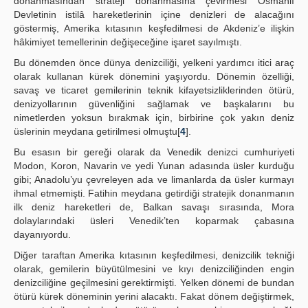
donanmasından strateji donanmasına çevirmesi Osmanlı
Devletinin istilâ hareketlerinin içine denizleri de alacağını
göstermiş, Amerika kıtasının keşfedilmesi de Akdeniz’e ilişkin
hâkimiyet temellerinin değişeceğine işaret sayılmıştı.
Bu dönemden önce dünya denizciliği, yelkeni yardımcı itici araç
olarak kullanan kürek dönemini yaşıyordu. Dönemin özelliği,
savaş ve ticaret gemilerinin teknik kifayetsizliklerinden ötürü,
denizyollarının güvenliğini sağlamak ve başkalarını bu
nimetlerden yoksun bırakmak için, birbirine çok yakın deniz
üslerinin meydana getirilmesi olmuştu[
4
].
Bu esasın bir gereği olarak da Venedik denizci cumhuriyeti
Modon, Koron, Navarin ve yedi Yunan adasında üsler kurduğu
gibi; Anadolu’yu çevreleyen ada ve limanlarda da üsler kurmayı
ihmal etmemişti. Fatihin meydana getirdiği stratejik donanmanın
ilk deniz hareketleri de, Balkan savaşı sırasında, Mora
dolaylarındaki üsleri Venedik’ten koparmak çabasına
dayanıyordu.
Diğer taraftan Amerika kıtasının keşfedilmesi, denizcilik tekniği
olarak, gemilerin büyütülmesini ve kıyı denizciliğinden engin
denizciliğine geçilmesini gerektirmişti. Yelken dönemi de bundan
ötürü kürek döneminin yerini alacaktı. Fakat dönem değiştirmek,