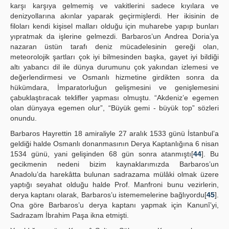
karşı karşıya gelmemiş ve vakitlerini sadece kıyılara ve
denizyollarına akınlar yaparak geçirmişlerdi. Her ikisinin de
filoları kendi kişisel malları olduğu için muharebe yapıp bunları
yıpratmak da işlerine gelmezdi. Barbaros’un Andrea Doria’ya
nazaran üstün tarafı deniz mücadelesinin gereği olan,
meteorolojik şartları çok iyi bilmesinden başka, gayet iyi bildiği
altı yabancı dil ile dünya durumunu çok yakından izlemesi ve
değerlendirmesi ve Osmanlı hizmetine girdikten sonra da
hükümdara, İmparatorluğun gelişmesini ve genişlemesini
çabuklaştıracak teklifler yapması olmuştu. “Akdeniz’e egemen
olan dünyaya egemen olur”, “Büyük gemi - büyük top” sözleri
onundu.
Barbaros Hayrettin 18 amiraliyle 27 aralık 1533 günü İstanbul’a
geldiği halde Osmanlı donanmasının Derya Kaptanlığına 6 nisan
1534 günü, yani gelişinden 68 gün sonra atanmıştı[
44
]. Bu
gecikmenin nedeni bizim kaynaklarımızda Barbaros’un
Anadolu’da harekâtta bulunan sadrazama mülâki olmak üzere
yaptığı seyahat olduğu halde Prof. Manfroni bunu vezirlerin,
derya kaptanı olarak, Barbaros’u istememelerine bağlıyordu[
45
].
Ona göre Barbaros’u derya kaptanı yapmak için Kanunî’yi,
Sadrazam İbrahim Paşa ikna etmişti.