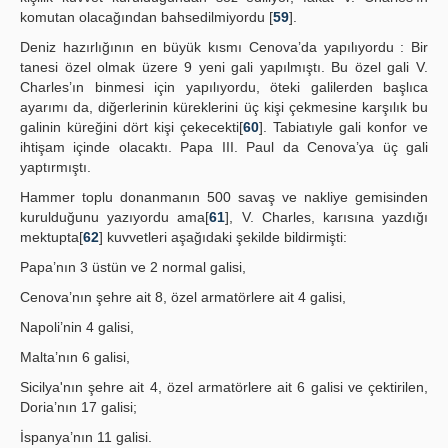
komutan olacağından bahsedilmiyordu [
59
].
Deniz hazırlığının en büyük kısmı Cenova’da yapılıyordu : Bir
tanesi özel olmak üzere 9 yeni gali yapılmıştı. Bu özel gali V.
Charles’ın binmesi için yapılıyordu, öteki galilerden başlıca
ayarımı da, diğerlerinin küreklerini üç kişi çekmesine karşılık bu
galinin küreğini dört kişi çekecekti[
60
]. Tabiatıyle gali konfor ve
ihtişam içinde olacaktı. Papa III. Paul da Cenova’ya üç gali
yaptırmıştı.
Hammer toplu donanmanın 500 savaş ve nakliye gemisinden
kurulduğunu yazıyordu ama[
61
], V. Charles, karısına yazdığı
mektupta[
62
] kuvvetleri aşağıdaki şekilde bildirmişti:
Papa’nın 3 üstün ve 2 normal galisi,
Cenova’nın şehre ait 8, özel armatörlere ait 4 galisi,
Napoli’nin 4 galisi,
Malta’nın 6 galisi,
Sicilya'nın şehre ait 4, özel armatörlere ait 6 galisi ve çektirilen,
Doria’nın 17 galisi;
İspanya’nın 11 galisi.