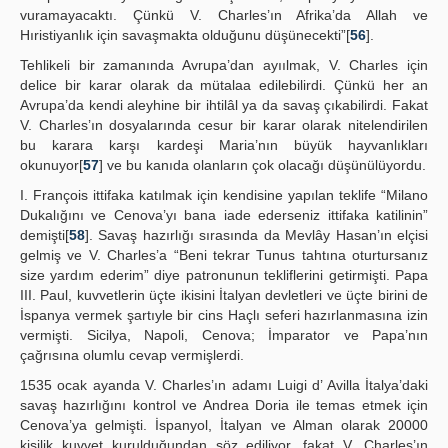
vuramayacaktı. Çünkü V. Charles’ın Afrika’da Allah ve
Hıristiyanlık için savaşmakta olduğunu düşünecekti”[
56
].
Tehlikeli bir zamanında Avrupa’dan ayıılmak, V. Charles için
delice bir karar olarak da mütalaa edilebilirdi. Çünkü her an
Avrupa’da kendi aleyhine bir ihtilâl ya da savaş çıkabilirdi. Fakat
V. Charles’ın dosyalarında cesur bir karar olarak nitelendirilen
bu karara karşı kardeşi Maria’nın büyük hayvanlıkları
okunuyor[
57
] ve bu kanıda olanların çok olacağı düşünülüyordu.
I. François ittifaka katılmak için kendisine yapılan teklife “Milano
Dukalığını ve Cenova’yı bana iade ederseniz ittifaka katilinin”
demişti[
58
]. Savaş hazırlığı sırasında da Mevlây Hasan’ın elçisi
gelmiş ve V. Charles’a “Beni tekrar Tunus tahtına oturtursanız
size yardım ederim” diye patronunun tekliflerini getirmişti. Papa
III. Paul, kuvvetlerin üçte ikisini İtalyan devletleri ve üçte birini de
İspanya vermek şartıyle bir cins Haçlı seferi hazırlanmasına izin
vermişti. Sicilya, Napoli, Cenova; İmparator ve Papa’nın
çağrısına olumlu cevap vermişlerdi.
1535 ocak ayanda V. Charles’ın adamı Luigi d’ Avilla İtalya’daki
savaş hazırlığını kontrol ve Andrea Doria ile temas etmek için
Cenova’ya gelmişti. İspanyol, İtalyan ve Alman olarak 20000
kişilik kuvvet kurulduğundan söz ediliyor, fakat V. Charles’ın