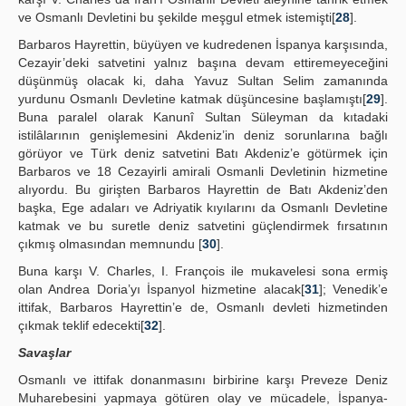
ve Osmanlı Devletini bu şekilde meşgul etmek istemişti[
28
].
Barbaros Hayrettin, büyüyen ve kudredenen İspanya karşısında,
Cezayir’deki satvetini yalnız başına devam ettiremeyeceğini
düşünmüş olacak ki, daha Yavuz Sultan Selim zamanında
yurdunu Osmanlı Devletine katmak düşüncesine başlamıştı[
29
].
Buna paralel olarak Kanunî Sultan Süleyman da kıtadaki
istilâlarının genişlemesini Akdeniz’in deniz sorunlarına bağlı
görüyor ve Türk deniz satvetini Batı Akdeniz’e götürmek için
Barbaros ve 18 Cezayirli amirali Osmanli Devletinin hizmetine
alıyordu. Bu girişten Barbaros Hayrettin de Batı Akdeniz’den
başka, Ege adaları ve Adriyatik kıyılarını da Osmanlı Devletine
katmak ve bu suretle deniz satvetini güçlendirmek fırsatının
çıkmış olmasından memnundu [
30
].
Buna karşı V. Charles, I. François ile mukavelesi sona ermiş
olan Andrea Doria’yı İspanyol hizmetine alacak[
31
]; Venedik’e
ittifak, Barbaros Hayrettin’e de, Osmanlı devleti hizmetinden
çıkmak teklif edecekti[
32
].
Savaşlar
Osmanlı ve ittifak donanmasını birbirine karşı Preveze Deniz
Muharebesini yapmaya götüren olay ve mücadele, İspanya-