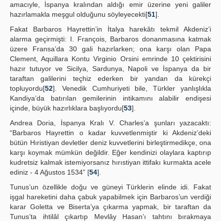
amacıyle, İspanya kralından aldığı emir üzerine yeni galiler
hazırlamakla meşgul olduğunu söyleyecekti[
51
].
Fakat Barbaros Hayrettin’in İtalya harekâtı tekmil Akdeniz’i
alarma geçirmişti: I. François, Barbaros donanmasına katmak
üzere Fransa’da 30 gali hazırlarken; ona karşı olan Papa
Clement, Aquillara Kontu Virginio Orsini emrinde 10 çektirisini
hazır tutuyor ve Sicilya, Sardunya, Napoli ve İspanya da bir
taraftan galilerini teçhiz ederken bir yandan da kürekçi
topluyordu[
52
]. Venedik Cumhuriyeti bile, Türkler yanlışlıkla
Kandiya’da batırılan gemilerinin intikamını alabilir endişesi
içinde, büyük hazırlıklara başlıyordu[
53
].
Andrea Doria, İspanya Kralı V. Charles’a şunları yazacaktı:
“Barbaros Hayrettin o kadar kuvvetlenmiştir ki Akdeniz’deki
bütün Hıristiyan devletler deniz kuvvetlerini birleştirmedikçe, ona
karşı koymak mümkün değildir. Eğer kendinizi olaylara kaptırıp
kudretsiz kalmak istemiyorsanız hırıstiyan ittifakı kurmakta acele
ediniz - 4 Ağustos 1534” [
54
].
Tunus’un özellikle doğu ve güneyi Türklerin elinde idi. Fakat
işgal hareketini daha çabuk yapabilmek için Barbaros’un verdiği
karar Goletta ve Biserta’ya çıkarma yapmak, bir taraftan da
Tunus’ta ihtilâl çıkartıp Mevlây Hasan’ı tahtını bırakmaya