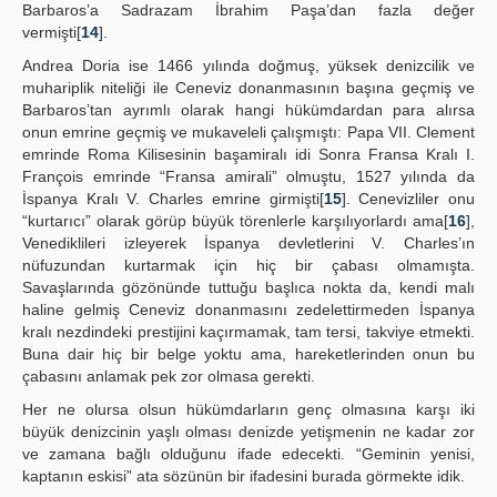
Barbaros’a Sadrazam İbrahim Paşa’dan fazla değer
vermişti[
14
].
Andrea Doria ise 1466 yılında doğmuş, yüksek denizcilik ve
muhariplik niteliği ile Ceneviz donanmasının başına geçmiş ve
Barbaros’tan ayrımlı olarak hangi hükümdardan para alırsa
onun emrine geçmiş ve mukaveleli çalışmıştı: Papa VII. Clement
emrinde Roma Kilisesinin başamiralı idi Sonra Fransa Kralı I.
François emrinde “Fransa amirali” olmuştu, 1527 yılında da
İspanya Kralı V. Charles emrine girmişti[
15
]. Cenevizliler onu
“kurtarıcı” olarak görüp büyük törenlerle karşılıyorlardı ama[
16
],
Venediklileri izleyerek İspanya devletlerini V. Charles’ın
nüfuzundan kurtarmak için hiç bir çabası olmamışta.
Savaşlarında gözönünde tuttuğu başlıca nokta da, kendi malı
haline gelmiş Ceneviz donanmasını zedelettirmeden İspanya
kralı nezdindeki prestijini kaçırmamak, tam tersi, takviye etmekti.
Buna dair hiç bir belge yoktu ama, hareketlerinden onun bu
çabasını anlamak pek zor olmasa gerekti.
Her ne olursa olsun hükümdarların genç olmasına karşı iki
büyük denizcinin yaşlı olması denizde yetişmenin ne kadar zor
ve zamana bağlı olduğunu ifade edecekti. “Geminin yenisi,
kaptanın eskisi” ata sözünün bir ifadesini burada görmekte idik.