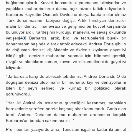
bağlamamışlardı. Kuvvet konsantresi yapmasını bilmiyorlar ve
yaptıkları muharebelerde daima açık nizam tatbik ediyorlardı.
Barbaros Hayrettin Osmanlı Devletine derya kaptanı olur olmaz
Türk donanmasının tabiyesi değişti. Artık Hıristiyan denizciler
mahir bir denizci, manevracı ve gelişmeci bir kuvvet karşısında
bulunuyorlardı. Kardeşinin kurduğu manevra ve savaş okulunda
yetişen[
43
] Barbaros, artık, bilgi ve tecrübelerini büyük bir
donanmanın başında olarak tatbik edecekti. Andrea Doria gibi, o
da doğuştan denizci idi; Akdeniz ve Akdeniz kıyılarını gayet iyi
bildiği gibi, denizde muharebe yapmak için bilinmesi gerekli,
rüzgâr ve akıntıların zaman, kuvvet ve istikametlerini de gayet iyi
biliyordu.
“Barbaros’a karşı durabilecek tek denizci Andrea Doria idi. O da
doğuştan denizci olup mahir bir muharip, kıyı ve denizyollarını
bilen bir seyri sefineci ve kurnaz bir politikacı olarak
görünüyordu.
“Her iki Amiral da astlarının güvenliğini kazanmış, yaptıkları
hareketlerle şereften şerefe koşmuş birer komutandı. Garip olan
tarafı Andrea Doria’nın daima muharebe aramasına karşılık
Barbaros’un bundan sakınması idi...”
Prof, bunları yazıyordu ama, Tunus’un işgaline kadar iki amiral