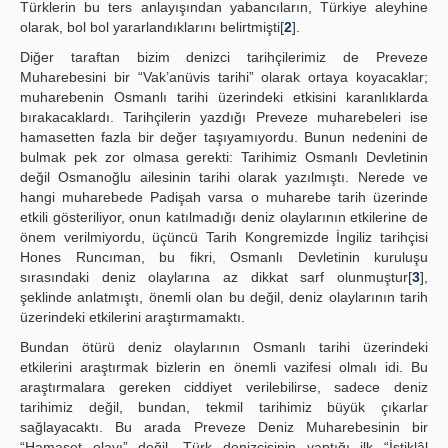
Türklerin bu ters anlayışından yabancıların, Türkiye aleyhine
olarak, bol bol yararlandıklarını belirtmişti[
2
].
Diğer taraftan bizim denizci tarihçilerimiz de Preveze
Muharebesini bir “Vak’anüvis tarihi” olarak ortaya koyacaklar;
muharebenin Osmanlı tarihi üzerindeki etkisini karanlıklarda
bırakacaklardı. Tarihçilerin yazdığı Preveze muharebeleri ise
hamasetten fazla bir değer taşıyamıyordu. Bunun nedenini de
bulmak pek zor olmasa gerekti: Tarihimiz Osmanlı Devletinin
değil Osmanoğlu ailesinin tarihi olarak yazılmıştı. Nerede ve
hangi muharebede Padişah varsa o muharebe tarih üzerinde
etkili gösteriliyor, onun katılmadığı deniz olaylarının etkilerine de
önem verilmiyordu, üçüncü Tarih Kongremizde İngiliz tarihçisi
Hones Runcıman, bu fikri, Osmanlı Devletinin kuruluşu
sırasındaki deniz olaylarına az dikkat sarf olunmuştur[
3
],
şeklinde anlatmıştı, önemli olan bu değil, deniz olaylarının tarih
üzerindeki etkilerini araştırmamaktı.
Bundan ötürü deniz olaylarının Osmanlı tarihi üzerindeki
etkilerini araştırmak bizlerin en önemli vazifesi olmalı idi. Bu
araştırmalara gereken ciddiyet verilebilirse, sadece deniz
tarihimiz değil, bundan, tekmil tarihimiz büyük çıkarlar
sağlayacaktı. Bu arada Preveze Deniz Muharebesinin bir
“Hamaset olayı” değil, Türk denizcisinin yaptığı ilk “İstiklâl