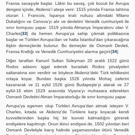
Fransa savaşıyle başlar. Lâkin bu savaş, çok bozuk bir Avrupa
dengesi içinde, Akdeniz’i ateşe verir: 1515 yılında Fransa tahtına
oturan I. Francois, İspanya kralı nufuzu altındaki Milano
Dukalığını ve Cenova’yı alır ve devletini Venedik cumhuriyeti ile
sınır komşusu yapar. 1519 yılında Almanya İmparatoru olan V.
Charles[
33
] da hemen Avrupa’ya sahip çıkmak politikasına
başlar ve Türkleri Avrupa’dan ve hatta İstanbul’dan çıkaracağına
ilişkin demeçlerde bulunur. Bu demeçler de Osmanlı Devleti,
Fransa Krallığı ve Venedik Cumhuriyetini alarma geçirir[
34
].
Diğer taraftan Kanunî Sultan Süleyman 20 aralık 1522 günü
Rodos adasını işgal ederek buradaki Rodos şövalyeleri
saltanatına son verdirir ve böylece Akdeniz’deki Türk tehlikesini
ortaya koyar. Bundan başka 1526 yılında Mohaç zaferini
kazanarak ve 11 eylül 1526 günü Budapeşte’yi alarak ve 27
eylül-16 ekim 1529 arasında Viyana’yı muhasara ederekten
Osmanlı Devletini Alman İmparatorluğu ile sınır komşusu yapar.
Avrupa’ya egemen olup Türkleri Avrupa’dan atmak isteyen V.
Charles, kıtada ve Akdeniz’de Türklere karşı koyacak kendi
kuvvetlerinden başka hiç bir kuvvet kalmadığını görerek
endişelere kapılmıştı. Onun ikinci endişesi de, 1502 yılından beri
Osmanlı Devletiyle barış halinde yaşamasından ötürü Venedik