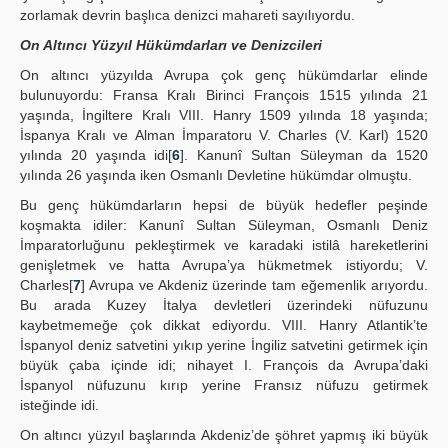
zorlamak devrin başlıca denizci mahareti sayılıyordu.
On Altıncı Yüzyıl Hükümdarları ve Denizcileri
On altıncı yüzyılda Avrupa çok genç hükümdarlar elinde
bulunuyordu: Fransa Kralı Birinci François 1515 yılında 21
yaşında, İngiltere Kralı VIII. Hanry 1509 yılında 18 yaşında;
İspanya Kralı ve Alman İmparatoru V. Charles (V. Karl) 1520
yılında 20 yaşında idi[
6
]. Kanunî Sultan Süleyman da 1520
yılında 26 yaşında iken Osmanlı Devletine hükümdar olmuştu.
Bu genç hükümdarların hepsi de büyük hedefler peşinde
koşmakta idiler: Kanunî Sultan Süleyman, Osmanlı Deniz
İmparatorluğunu pekleştirmek ve karadaki istilâ hareketlerini
genişletmek ve hatta Avrupa’ya hükmetmek istiyordu; V.
Charles[
7
] Avrupa ve Akdeniz üzerinde tam eğemenlik arıyordu.
Bu arada Kuzey İtalya devletleri üzerindeki nüfuzunu
kaybetmemeğe çok dikkat ediyordu. VIII. Hanry Atlantik’te
İspanyol deniz satvetini yıkıp yerine İngiliz satvetini getirmek için
büyük çaba içinde idi; nihayet I. François da Avrupa’daki
İspanyol nüfuzunu kırıp yerine Fransız nüfuzu getirmek
isteğinde idi.
On altıncı yüzyıl başlarında Akdeniz’de şöhret yapmış iki büyük