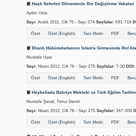
Haçlı Seferleri Döneminde Din Değiştirme Vakaları
Aydın Usta
Sayı:
Aralık 2011, Cilt 75 - Sayı 274
Sayfalar:
691-718
D
Özet
Özet (English)
Tam Metin
PDF
Benz
İlhanlı Hükümdarlarının İslam'a Girmesinde Rol Ala
Mustafa Uyar
Sayı:
Nisan 2012, Cilt 76 - Sayı 275
Sayfalar:
7-30
DOI:
Özet
Özet (English)
Tam Metin
PDF
Benz
Heybeliada Bahriye Mektebi ve Türk Eğitim Tarihin
Mustafa Şanal, Timur Demi̇r
Sayı:
Nisan 2012, Cilt 76 - Sayı 275
Sayfalar:
167-206
D
Özet
Özet (English)
Tam Metin
PDF
Benz