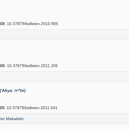
OI:
10.37879/belleten.2010.905
OI:
10.37879/belleten.2011.205
İslâmî Dönemde (638-1099) Filistin'e Yahudi Göçü ('Aliya: עלייה)
OI:
10.37879/belleten.2011.641
er Makaleler