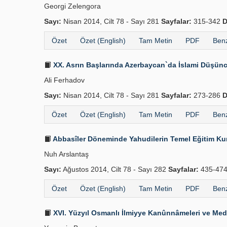
Georgi Zelengora
Sayı:
Nisan 2014, Cilt 78 - Sayı 281
Sayfalar:
315-342
D
Özet
Özet (English)
Tam Metin
PDF
Benz
XX. Asrın Başlarında Azerbaycan`da İslami Düşünce
Ali Ferhadov
Sayı:
Nisan 2014, Cilt 78 - Sayı 281
Sayfalar:
273-286
D
Özet
Özet (English)
Tam Metin
PDF
Benz
Abbasîler Döneminde Yahudilerin Temel Eğitim Kuru
Nuh Arslantaş
Sayı:
Ağustos 2014, Cilt 78 - Sayı 282
Sayfalar:
435-47
Özet
Özet (English)
Tam Metin
PDF
Benz
XVI. Yüzyıl Osmanlı İlmiyye Kanûnnâmeleri ve Med