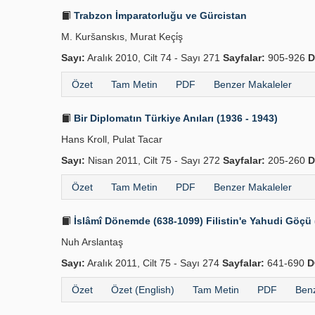
Trabzon İmparatorluğu ve Gürcistan
M. Kuršanskıs, Murat Keçi̇ş
Sayı:
Aralık 2010, Cilt 74 - Sayı 271
Sayfalar:
905-926
D
Özet
Tam Metin
PDF
Benzer Makaleler
Bir Diplomatın Türkiye Anıları (1936 - 1943)
Hans Kroll, Pulat Tacar
Sayı:
Nisan 2011, Cilt 75 - Sayı 272
Sayfalar:
205-260
D
Özet
Tam Metin
PDF
Benzer Makaleler
Nuh Arslantaş
Sayı:
Aralık 2011, Cilt 75 - Sayı 274
Sayfalar:
641-690
D
Özet
Özet (English)
Tam Metin
PDF
Benz