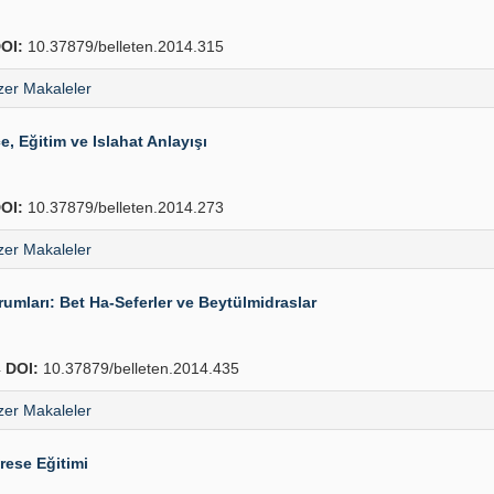
OI:
10.37879/belleten.2014.315
er Makaleler
, Eğitim ve Islahat Anlayışı
OI:
10.37879/belleten.2014.273
er Makaleler
mları: Bet Ha-Seferler ve Beytülmidraslar
4
DOI:
10.37879/belleten.2014.435
er Makaleler
rese Eğitimi