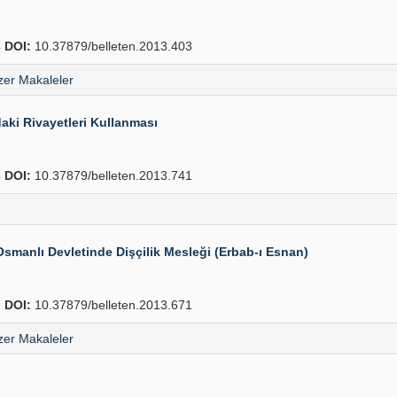
4
DOI:
10.37879/belleten.2013.403
er Makaleler
daki Rivayetleri Kullanması
4
DOI:
10.37879/belleten.2013.741
Osmanlı Devletinde Dişçilik Mesleği (Erbab-ı Esnan)
2
DOI:
10.37879/belleten.2013.671
er Makaleler