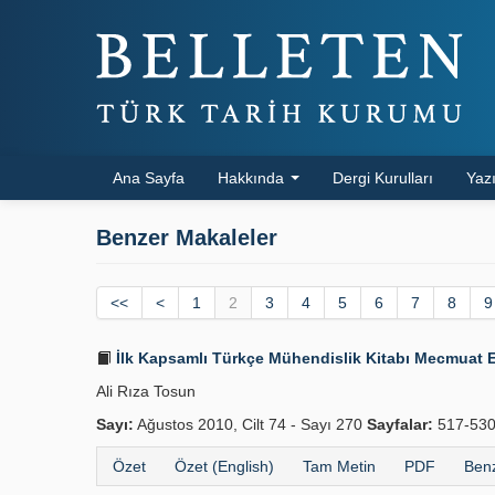
Ana Sayfa
Hakkında
Dergi Kurulları
Yazı
Benzer Makaleler
<<
<
1
2
3
4
5
6
7
8
9
İlk Kapsamlı Türkçe Mühendislik Kitabı Mecmuat El
Ali Rıza Tosun
Sayı:
Ağustos 2010, Cilt 74 - Sayı 270
Sayfalar:
517-53
Özet
Özet (English)
Tam Metin
PDF
Benz