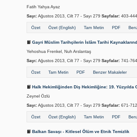
Fatih Yahya Ayaz
Sayı:
Ağustos 2013, Cilt 77 - Sayı 279
Sayfalar:
403-44
Özet
Özet (English)
Tam Metin
PDF
Benz
Gayri Müslim Tarihçilerin İslâm Tarihi Kaynakların
Yehoshua Frenkel, Nuh Arslantaş
Sayı:
Ağustos 2013, Cilt 77 - Sayı 279
Sayfalar:
741-76
Özet
Tam Metin
PDF
Benzer Makaleler
Halk Hekimliğinden Diş Hekimliğine: 19. Yüzyılda 
Zeynel Özlü
Sayı:
Ağustos 2013, Cilt 77 - Sayı 279
Sayfalar:
671-71
Özet
Özet (English)
Tam Metin
PDF
Benz
Balkan Savaşı - Kitlesel Ölüm ve Etnik Temizlik