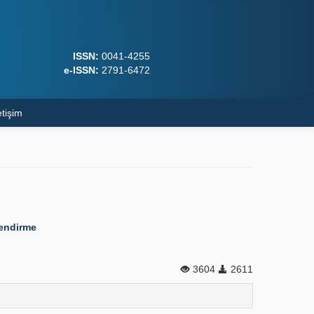
ISSN:
0041-4255
e-ISSN:
2791-6472
etişim
lendirme
3604
2611