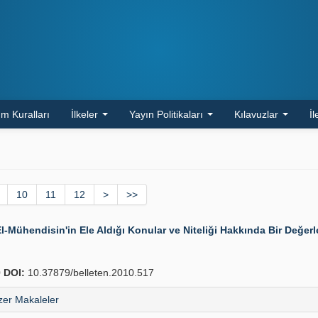
m Kuralları
İlkeler
Yayın Politikaları
Kılavuzlar
İl
10
11
12
>
>>
-Mühendisin'in Ele Aldığı Konular ve Niteliği Hakkında Bir Değer
0
DOI:
10.37879/belleten.2010.517
er Makaleler