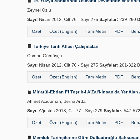
19. Yüzyıl Sonlarında Osmanlı Devletinde Veteriner­l
Zeynel Özlü
Sayı:
Nisan 2012, Cilt 76 - Sayı 275
Sayfalar:
239-260
D
Özet
Özet (English)
Tam Metin
PDF
Benz
Türkiye Tarih Atlası Çalışmaları
Osman Gümüşçü
Sayı:
Nisan 2012, Cilt 76 - Sayı 275
Sayfalar:
261-322
D
Özet
Özet (English)
Tam Metin
PDF
Benz
Mir'atül-Ebdan Fi Teşrih-I A'Zai'l-İnsan'da Yer Ala
Ahmet Acıduman, Berna Arda
Sayı:
Ağustos 2013, Cilt 77 - Sayı 279
Sayfalar:
547-57
Özet
Özet (English)
Tam Metin
PDF
Benz
Memlük Tarihçilerine Göre Dulkadır­oğlu Şahsuvar 