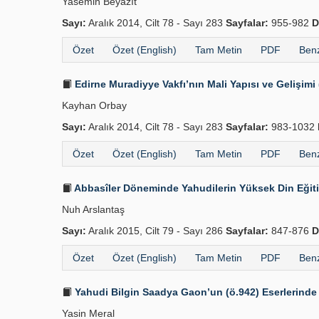
Yasemin Beyazıt
Sayı:
Aralık 2014, Cilt 78 - Sayı 283
Sayfalar:
955-982
D
Özet
Özet (English)
Tam Metin
PDF
Benz
Edirne Muradiyye Vakfı’nın Mali Yapısı ve Gelişimi
Kayhan Orbay
Sayı:
Aralık 2014, Cilt 78 - Sayı 283
Sayfalar:
983-1032
Özet
Özet (English)
Tam Metin
PDF
Benz
Abbasîler Döneminde Yahudilerin Yüksek Din Eğiti
Nuh Arslantaş
Sayı:
Aralık 2015, Cilt 79 - Sayı 286
Sayfalar:
847-876
D
Özet
Özet (English)
Tam Metin
PDF
Benz
Yahudi Bilgin Saadya Gaon’un (ö.942) Eserlerinde 
Yasin Meral