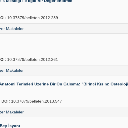
ik Mesleği ile İlgili Bir Değerlendirme
OI:
10.37879/belleten.2012.239
er Makaleler
OI:
10.37879/belleten.2012.261
er Makaleler
n Anatomi Terimleri Üzerine Bir Ön Çalışma: "Birinci Kısım: Osteolo
2
DOI:
10.37879/belleten.2013.547
er Makaleler
Bey İsyanı