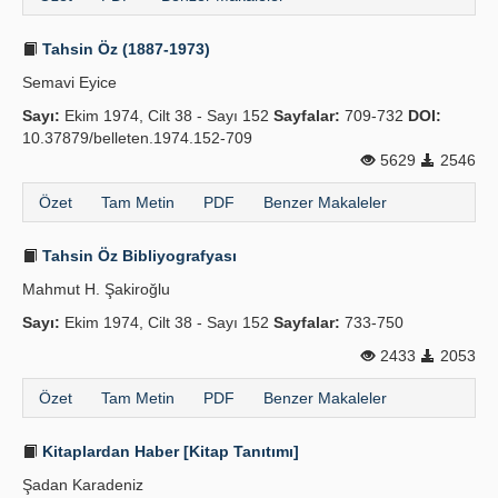
Tahsin Öz (1887-1973)
Semavi Eyice
Sayı:
Ekim 1974, Cilt 38 - Sayı 152
Sayfalar:
709-732
DOI:
10.37879/belleten.1974.152-709
5629
2546
Özet
Tam Metin
PDF
Benzer Makaleler
Tahsin Öz Bibliyografyası
Mahmut H. Şakiroğlu
Sayı:
Ekim 1974, Cilt 38 - Sayı 152
Sayfalar:
733-750
2433
2053
Özet
Tam Metin
PDF
Benzer Makaleler
Kitaplardan Haber [Kitap Tanıtımı]
Şadan Karadeniz