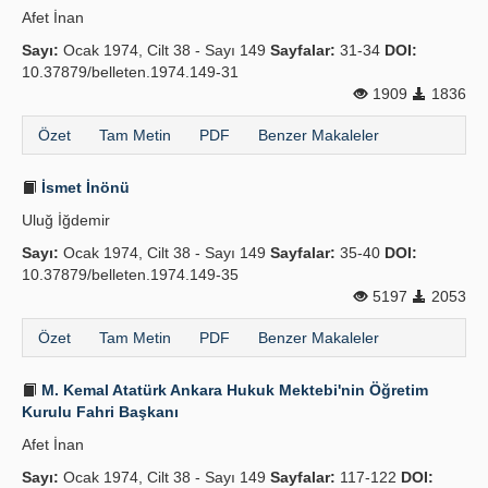
Afet İnan
Yayın Politikaları
Sayı:
Ocak 1974, Cilt 38 - Sayı 149
Sayfalar:
31-34
DOI:
10.37879/belleten.1974.149-31
Kılavuzlar
1909
1836
İletişim
Özet
Tam Metin
PDF
Benzer Makaleler
İsmet İnönü
Uluğ İğdemir
Sayı:
Ocak 1974, Cilt 38 - Sayı 149
Sayfalar:
35-40
DOI:
10.37879/belleten.1974.149-35
5197
2053
Özet
Tam Metin
PDF
Benzer Makaleler
M. Kemal Atatürk Ankara Hukuk Mektebi'nin Öğretim
Kurulu Fahri Başkanı
Afet İnan
Sayı:
Ocak 1974, Cilt 38 - Sayı 149
Sayfalar:
117-122
DOI: