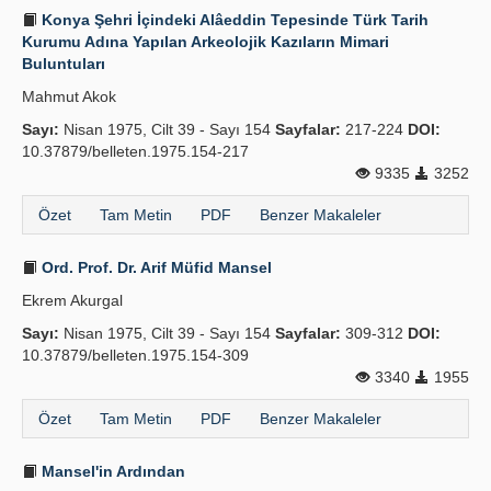
Konya Şehri İçindeki Alâeddin Tepesinde Türk Tarih
Kurumu Adına Yapılan Arkeolojik Kazıların Mimari
Buluntuları
Mahmut Akok
Sayı:
Nisan 1975, Cilt 39 - Sayı 154
Sayfalar:
217-224
DOI:
10.37879/belleten.1975.154-217
9335
3252
Özet
Tam Metin
PDF
Benzer Makaleler
Ord. Prof. Dr. Arif Müfid Mansel
Ekrem Akurgal
Sayı:
Nisan 1975, Cilt 39 - Sayı 154
Sayfalar:
309-312
DOI:
10.37879/belleten.1975.154-309
3340
1955
Özet
Tam Metin
PDF
Benzer Makaleler
Mansel'in Ardından