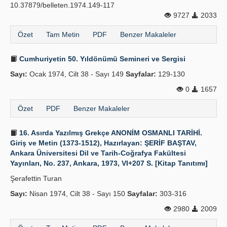
10.37879/belleten.1974.149-117
9727
2033
Özet
Tam Metin
PDF
Benzer Makaleler
Cumhuriyetin 50. Yıldönümü Semineri ve Sergisi
Sayı:
Ocak 1974, Cilt 38 - Sayı 149
Sayfalar:
129-130
0
1657
Özet
PDF
Benzer Makaleler
16. Asırda Yazılmış Grekçe ANONİM OSMANLI TARİHİ.
Giriş ve Metin (1373-1512), Hazırlayan: ŞERİF BAŞTAV,
Ankara Üniversitesi Dil ve Tarih-Coğrafya Fakültesi
Yayınları, No. 237, Ankara, 1973, VI+207 S. [Kitap Tanıtımı]
Şerafettin Turan
Sayı:
Nisan 1974, Cilt 38 - Sayı 150
Sayfalar:
303-316
2980
2009