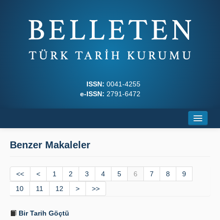
ISSN:
0041-4255
e-ISSN:
2791-6472
Ana Sayfa
Benzer Makaleler
Hakkında
<<
Dergi Kurulları
<
1
2
3
4
5
6
7
8
9
10
11
12
>
>>
Yazım Kuralları
Bir Tarih Göçtü
İlkeler