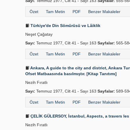
Sayı:
Temmuz 1977, Cilt 41 - Sayı 163
Sayfalar:
555-5
Özet
Tam Metin
PDF
Benzer Makaleler
Türkiye'de Din Sömürüsü ve Lâiklik
Neşet Çağatay
Sayı:
Temmuz 1977, Cilt 41 - Sayı 163
Sayfalar:
565-5
Özet
Tam Metin
PDF
Benzer Makaleler
Ankara, A guide to the city and district, Ankara Tu
Ofset Matbaasında basılmıştır. [Kitap Tanıtımı]
Nezih Fıratlı
Sayı:
Temmuz 1977, Cilt 41 - Sayı 163
Sayfalar:
589-59
Özet
Tam Metin
PDF
Benzer Makaleler
ÇELİK GÜLERSOY, İstanbul, Aspects, a travers les d
Nezih Fıratlı