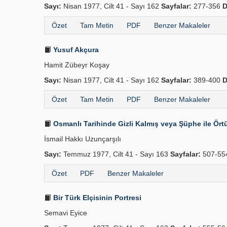
Sayı:
Nisan 1977, Cilt 41 - Sayı 162
Sayfalar:
277-356
D
Özet
Tam Metin
PDF
Benzer Makaleler
Yusuf Akçura
Hamit Zübeyr Koşay
Sayı:
Nisan 1977, Cilt 41 - Sayı 162
Sayfalar:
389-400
D
Özet
Tam Metin
PDF
Benzer Makaleler
Osmanlı Tarihinde Gizli Kalmış veya Şüphe ile Örtü
İsmail Hakkı Uzunçarşılı
Sayı:
Temmuz 1977, Cilt 41 - Sayı 163
Sayfalar:
507-5
Özet
PDF
Benzer Makaleler
Bir Türk Elçisinin Portresi
Semavi Eyice