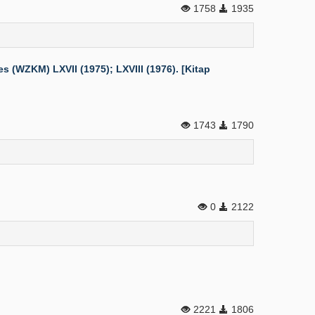
1758
1935
(WZKM) LXVII (1975); LXVIII (1976). [Kitap
1743
1790
0
2122
2221
1806