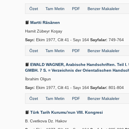
Özet
Tam Metin
PDF
Benzer Makaleler
Martti Räsänen
Hamit Zübeyr Koşay
Sayı:
Ekim 1977, Cilt 41 - Sayı 164
Sayfalar:
749-764
Özet
Tam Metin
PDF
Benzer Makaleler
EWALD WAGNER, Arabische Handschriften. Teil I. Un
GMBH. 7 S. = Verzeichnis der Orientalischen Handschri
İbrahim Olgun
Sayı:
Ekim 1977, Cilt 41 - Sayı 164
Sayfalar:
801-804
Özet
Tam Metin
PDF
Benzer Makaleler
Türk Tarih Kurumu'nun VIII. Kongresi
B. Cvetkova Dz. Hakov