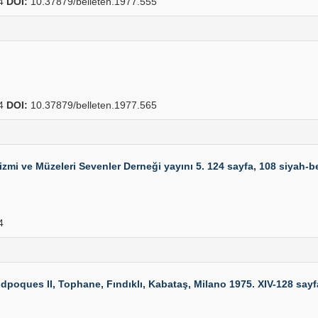
64
DOI:
10.37879/belleten.1977.555
84
DOI:
10.37879/belleten.1977.565
rizmi ve Müzeleri Sevenler Derneği yayını 5. 124 sayfa, 108 siyah-b
4
poques II, Tophane, Fındıklı, Kabataş, Milano 1975. XIV-128 sayfa,