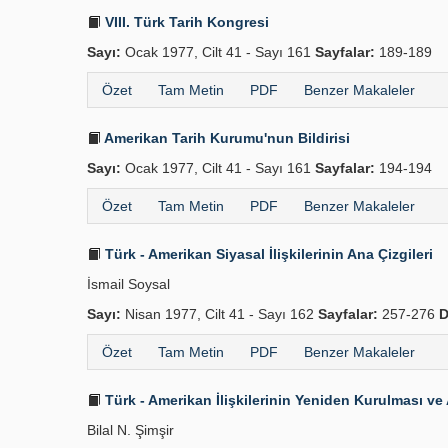
VIII. Türk Tarih Kongresi
Sayı:
Ocak 1977, Cilt 41 - Sayı 161
Sayfalar:
189-189
Özet
Tam Metin
PDF
Benzer Makaleler
Amerikan Tarih Kurumu'nun Bildirisi
Sayı:
Ocak 1977, Cilt 41 - Sayı 161
Sayfalar:
194-194
Özet
Tam Metin
PDF
Benzer Makaleler
Türk - Amerikan Siyasal İlişkilerinin Ana Çizgileri
İsmail Soysal
Sayı:
Nisan 1977, Cilt 41 - Sayı 162
Sayfalar:
257-276
D
Özet
Tam Metin
PDF
Benzer Makaleler
Türk - Amerikan İlişkilerinin Yeniden Kurulması v
Bilal N. Şimşir