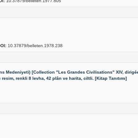
OI:
10.37879/belleten.1977.805
OI:
10.37879/belleten.1978.238
s Medeniyeti) [Collection "Les Grandes Civilisations" XIV, dirig
esim, renkli 8 levha, 42 plân ve harita, ciltli. [Kitap Tanıtımı]