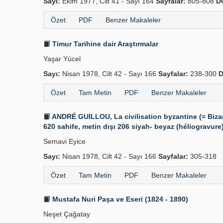
Sayı:
Ekim 1977, Cilt 41 - Sayı 164
Sayfalar:
805-808
D
Özet
PDF
Benzer Makaleler
Timur Tarihine dair Araştırmalar
Yaşar Yücel
Sayı:
Nisan 1978, Cilt 42 - Sayı 166
Sayfalar:
238-300
D
Özet
Tam Metin
PDF
Benzer Makaleler
ANDRÉ GUILLOU, La civilisation byzantine (= Bizan
620 sahife, metin dışı 206 siyah- beyaz (héliogravure) r
Semavi Eyice
Sayı:
Nisan 1978, Cilt 42 - Sayı 166
Sayfalar:
305-318
Özet
Tam Metin
PDF
Benzer Makaleler
Mustafa Nuri Paşa ve Eseri (1824 - 1890)
Neşet Çağatay