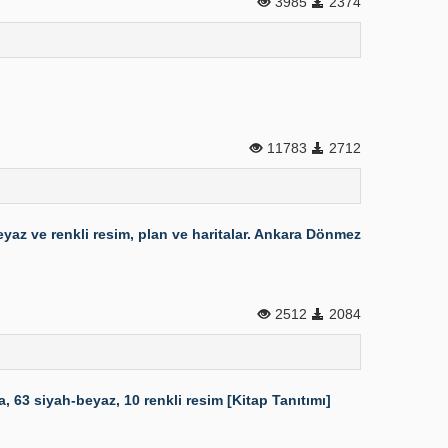
3985
2374
11783
2712
eyaz ve renkli resim, plan ve haritalar. Ankara Dönmez
2512
2084
 63 siyah-beyaz, 10 renkli resim [Kitap Tanıtımı]