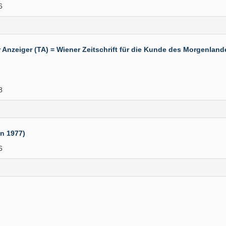
6
eiger (TA) = Wiener Zeitschrift für die Kunde des Morgenlandes 
8
an 1977)
6