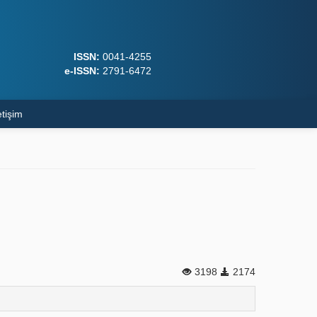
ISSN:
0041-4255
e-ISSN:
2791-6472
etişim
3198
2174