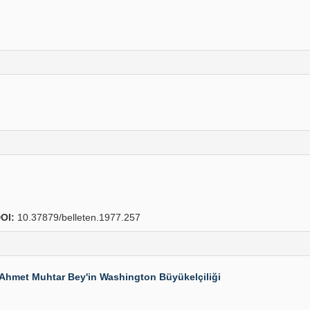
OI:
10.37879/belleten.1977.257
e Ahmet Muhtar Bey'in Washington Büyükelçiliği