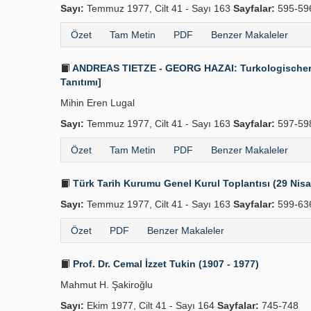
Sayı:
Temmuz 1977, Cilt 41 - Sayı 163
Sayfalar:
595-59
Özet
Tam Metin
PDF
Benzer Makaleler
ANDREAS TIETZE - GEORG HAZAI: Turkologischer Anz
Tanıtımı]
Mihin Eren Lugal
Sayı:
Temmuz 1977, Cilt 41 - Sayı 163
Sayfalar:
597-59
Özet
Tam Metin
PDF
Benzer Makaleler
Türk Tarih Kurumu Genel Kurul Toplantısı (29 Nis
Sayı:
Temmuz 1977, Cilt 41 - Sayı 163
Sayfalar:
599-63
Özet
PDF
Benzer Makaleler
Prof. Dr. Cemal İzzet Tukin (1907 - 1977)
Mahmut H. Şakiroğlu
Sayı:
Ekim 1977, Cilt 41 - Sayı 164
Sayfalar:
745-748