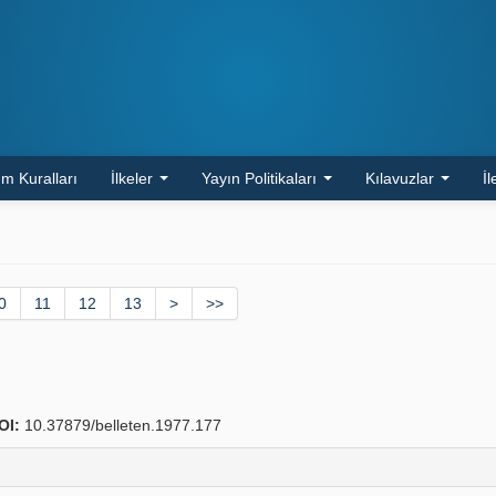
m Kuralları
İlkeler
Yayın Politikaları
Kılavuzlar
İl
0
11
12
13
>
>>
OI:
10.37879/belleten.1977.177