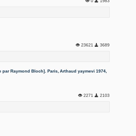
0
1983
23621
3689
ée par Raymond Bloch]. Paris, Arthaud yaymevi 1974,
2271
2103