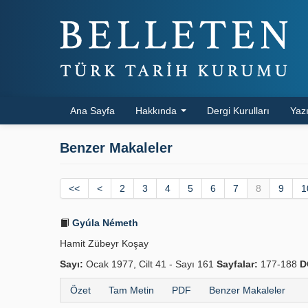
Ana Sayfa
Hakkında
Dergi Kurulları
Yazı
Benzer Makaleler
<<
<
2
3
4
5
6
7
8
9
1
Gyúla Németh
Hamit Zübeyr Koşay
Sayı:
Ocak 1977, Cilt 41 - Sayı 161
Sayfalar:
177-188
D
Özet
Tam Metin
PDF
Benzer Makaleler