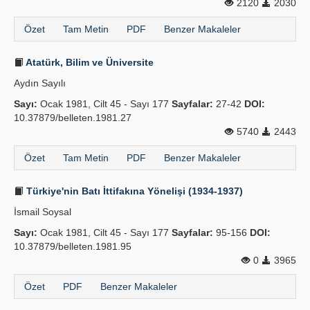
2120
2030
Özet
Tam Metin
PDF
Benzer Makaleler
Atatürk, Bilim ve Üniversite
Aydın Sayılı
Sayı:
Ocak 1981, Cilt 45 - Sayı 177
Sayfalar:
27-42
DOI:
10.37879/belleten.1981.27
5740
2443
Özet
Tam Metin
PDF
Benzer Makaleler
Türkiye'nin Batı İttifakına Yönelişi (1934-1937)
İsmail Soysal
Sayı:
Ocak 1981, Cilt 45 - Sayı 177
Sayfalar:
95-156
DOI:
10.37879/belleten.1981.95
0
3965
Özet
PDF
Benzer Makaleler