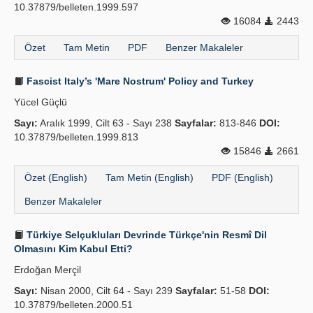
10.37879/belleten.1999.597
16084
2443
Özet
Tam Metin
PDF
Benzer Makaleler
Fascist Italy’s 'Mare Nostrum' Policy and Turkey
Yücel Güçlü
Sayı:
Aralık 1999, Cilt 63 - Sayı 238
Sayfalar:
813-846
DOI:
10.37879/belleten.1999.813
15846
2661
Özet (English)
Tam Metin (English)
PDF (English)
Benzer Makaleler
Türkiye Selçukluları Devrinde Türkçe'nin Resmî Dil
Olmasını Kim Kabul Etti?
Erdoğan Merçil
Sayı:
Nisan 2000, Cilt 64 - Sayı 239
Sayfalar:
51-58
DOI:
10.37879/belleten.2000.51