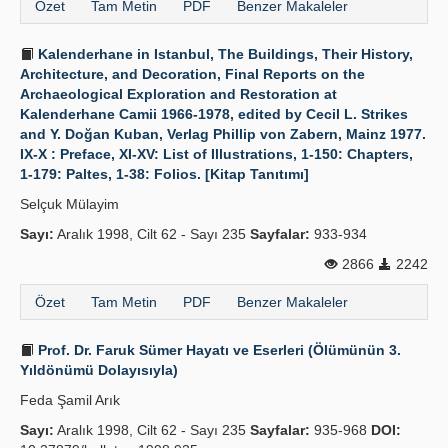
Özet
Tam Metin
PDF
Benzer Makaleler
Kalenderhane in Istanbul, The Buildings, Their History,
Architecture, and Decoration, Final Reports on the
Archaeological Exploration and Restoration at
Kalenderhane Camii 1966-1978, edited by Cecil L. Strikes
and Y. Doğan Kuban, Verlag Phillip von Zabern, Mainz 1977.
IX-X : Preface, XI-XV: List of Illustrations, 1-150: Chapters,
1-179: Paltes, 1-38: Folios. [Kitap Tanıtımı]
Selçuk Mülayim
Sayı:
Aralık 1998, Cilt 62 - Sayı 235
Sayfalar:
933-934
2866
2242
Özet
Tam Metin
PDF
Benzer Makaleler
Prof. Dr. Faruk Sümer Hayatı ve Eserleri (Ölümünün 3.
Yıldönümü Dolayısıyla)
Feda Şamil Arık
Sayı:
Aralık 1998, Cilt 62 - Sayı 235
Sayfalar:
935-968
DOI: