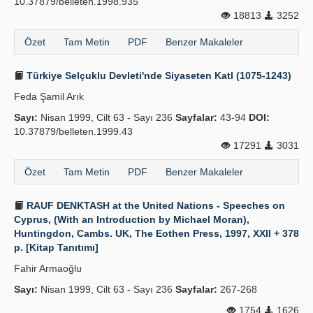
10.37879/belleten.1998.935
18813
3252
Özet
Tam Metin
PDF
Benzer Makaleler
Türkiye Selçuklu Devleti'nde Siyaseten Katl (1075-1243)
Feda Şamil Arık
Sayı:
Nisan 1999, Cilt 63 - Sayı 236
Sayfalar:
43-94
DOI:
10.37879/belleten.1999.43
17291
3031
Özet
Tam Metin
PDF
Benzer Makaleler
RAUF DENKTASH at the United Nations - Speeches on
Cyprus, (With an Introduction by Michael Moran),
Huntingdon, Cambs. UK, The Eothen Press, 1997, XXII + 378
p. [Kitap Tanıtımı]
Fahir Armaoğlu
Sayı:
Nisan 1999, Cilt 63 - Sayı 236
Sayfalar:
267-268
1754
1626