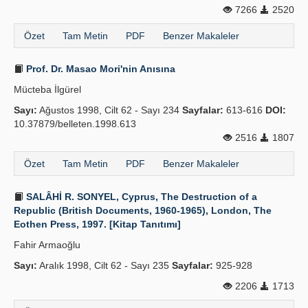
7266
2520
Özet
Tam Metin
PDF
Benzer Makaleler
Prof. Dr. Masao Mori'nin Anısına
Mücteba İlgürel
Sayı:
Ağustos 1998, Cilt 62 - Sayı 234
Sayfalar:
613-616
DOI:
10.37879/belleten.1998.613
2516
1807
Özet
Tam Metin
PDF
Benzer Makaleler
SALÂHİ R. SONYEL, Cyprus, The Destruction of a
Republic (British Documents, 1960-1965), London, The
Eothen Press, 1997. [Kitap Tanıtımı]
Fahir Armaoğlu
Sayı:
Aralık 1998, Cilt 62 - Sayı 235
Sayfalar:
925-928
2206
1713