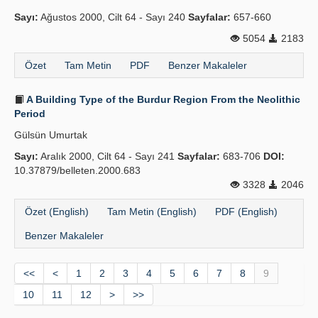
Sayı:
Ağustos 2000, Cilt 64 - Sayı 240
Sayfalar:
657-660
5054
2183
Özet
Tam Metin
PDF
Benzer Makaleler
A Building Type of the Burdur Region From the Neolithic
Period
Gülsün Umurtak
Sayı:
Aralık 2000, Cilt 64 - Sayı 241
Sayfalar:
683-706
DOI:
10.37879/belleten.2000.683
3328
2046
Özet (English)
Tam Metin (English)
PDF (English)
Benzer Makaleler
<<
<
1
2
3
4
5
6
7
8
9
10
11
12
>
>>