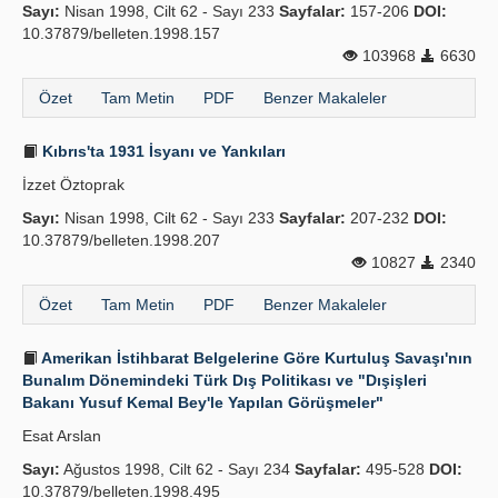
Sayı:
Nisan 1998, Cilt 62 - Sayı 233
Sayfalar:
157-206
DOI:
10.37879/belleten.1998.157
103968
6630
Özet
Tam Metin
PDF
Benzer Makaleler
Kıbrıs'ta 1931 İsyanı ve Yankıları
İzzet Öztoprak
Sayı:
Nisan 1998, Cilt 62 - Sayı 233
Sayfalar:
207-232
DOI:
10.37879/belleten.1998.207
10827
2340
Özet
Tam Metin
PDF
Benzer Makaleler
Amerikan İstihbarat Belgelerine Göre Kurtuluş Savaşı'nın
Bunalım Dönemindeki Türk Dış Politikası ve "Dışişleri
Bakanı Yusuf Kemal Bey'le Yapılan Görüşmeler"
Esat Arslan
Sayı:
Ağustos 1998, Cilt 62 - Sayı 234
Sayfalar:
495-528
DOI:
10.37879/belleten.1998.495