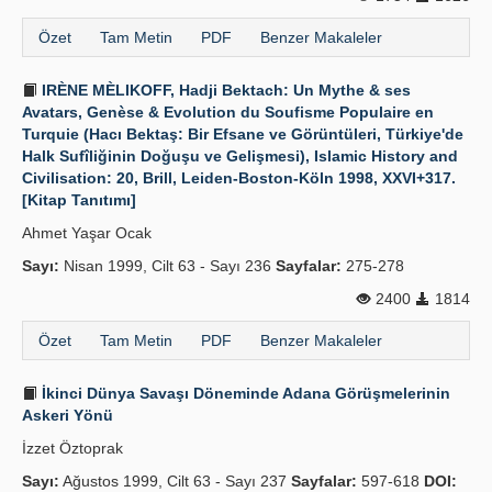
Özet
Tam Metin
PDF
Benzer Makaleler
IRÈNE MÈLIKOFF, Hadji Bektach: Un Mythe & ses
Avatars, Genèse & Evolution du Soufisme Populaire en
Turquie (Hacı Bektaş: Bir Efsane ve Görüntüleri, Türkiye'de
Halk Sufîliğinin Doğuşu ve Gelişmesi), Islamic History and
Civilisation: 20, Brill, Leiden-Boston-Köln 1998, XXVI+317.
[Kitap Tanıtımı]
Ahmet Yaşar Ocak
Sayı:
Nisan 1999, Cilt 63 - Sayı 236
Sayfalar:
275-278
2400
1814
Özet
Tam Metin
PDF
Benzer Makaleler
İkinci Dünya Savaşı Döneminde Adana Görüşmelerinin
Askeri Yönü
İzzet Öztoprak
Sayı:
Ağustos 1999, Cilt 63 - Sayı 237
Sayfalar:
597-618
DOI: