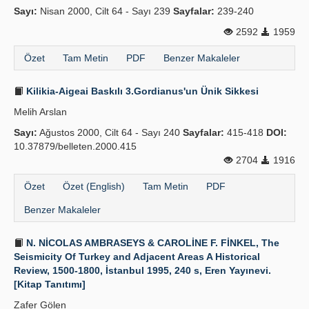
Sayı:
Nisan 2000, Cilt 64 - Sayı 239
Sayfalar:
239-240
2592
1959
Özet
Tam Metin
PDF
Benzer Makaleler
Kilikia-Aigeai Baskılı 3.Gordianus'un Ünik Sikkesi
Melih Arslan
Sayı:
Ağustos 2000, Cilt 64 - Sayı 240
Sayfalar:
415-418
DOI:
10.37879/belleten.2000.415
2704
1916
Özet
Özet (English)
Tam Metin
PDF
Benzer Makaleler
N. NİCOLAS AMBRASEYS & CAROLİNE F. FİNKEL, The
Seismicity Of Turkey and Adjacent Areas A Historical
Review, 1500-1800, İstanbul 1995, 240 s, Eren Yayınevi.
[Kitap Tanıtımı]
Zafer Gölen