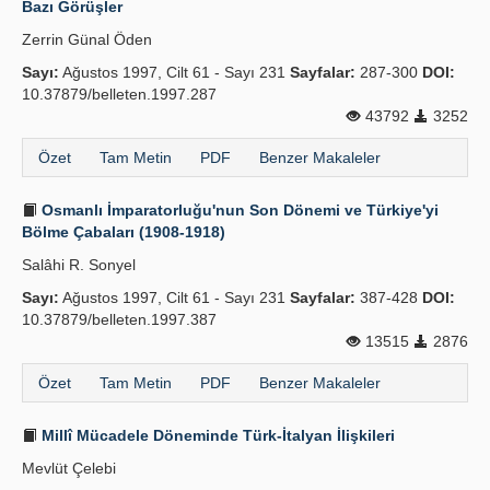
Bazı Görüşler
Yayın Politikaları
Zerrin Günal Öden
Sayı:
Kılavuzlar
Ağustos 1997, Cilt 61 - Sayı 231
Sayfalar:
287-300
DOI:
10.37879/belleten.1997.287
İletişim
43792
3252
Özet
Tam Metin
PDF
Benzer Makaleler
Osmanlı İmparatorluğu'nun Son Dönemi ve Türkiye'yi
Bölme Çabaları (1908-1918)
Salâhi R. Sonyel
Sayı:
Ağustos 1997, Cilt 61 - Sayı 231
Sayfalar:
387-428
DOI:
10.37879/belleten.1997.387
13515
2876
Özet
Tam Metin
PDF
Benzer Makaleler
Millî Mücadele Döneminde Türk-İtalyan İlişkileri
Mevlüt Çelebi