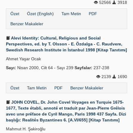
52566
3918
Özet
Özet (English)
Tam Metin
PDF
Benzer Makaleler
Alevi Identity: Cultural, Religious and Social
Perspectives, ed. by T. Olsson - E. Özdalga - C. Raudvere,
Swedish Research Institute in İstanbul 1998 [Kitap Tanıtımı]
Ahmet Yaşar Ocak
Sayı:
Nisan 2000, Cilt 64 - Sayı 239
Sayfalar:
237-238
2139
1690
Özet
Tam Metin
PDF
Benzer Makaleler
JOHN COVEL, Dr. John Covel Voyages en Turquie 1675-
1677, Texte établi, annoté et traduit par Jean-Pierre Grélois
avec une préface de Cyril Mango, Paris 1998 437 Sayfa. Dizi
başlığı: Realités Byzantines 6. [A.VI/655] [Kitap Tanıtımı]
Mahmut H. Şakiroğlu