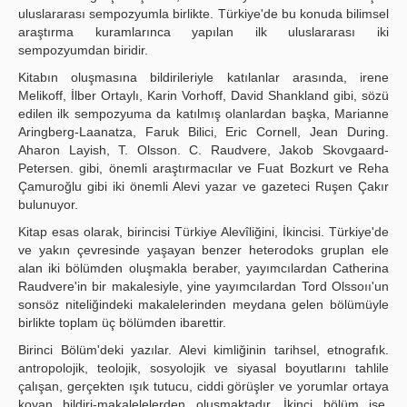
uluslararası sempozyumla birlikte. Türkiye'de bu konuda bilimsel
araştırma kuramlarınca yapılan ilk uluslararası iki
sempozyumdan biridir.
Kitabın oluşmasına bildirileriyle katılanlar arasında, irene
Melikoff, İlber Ortaylı, Karin Vorhoff, David Shankland gibi, sözü
edilen ilk sempozyuma da katılmış olanlardan başka, Marianne
Aringberg-Laanatza, Faruk Bilici, Eric Cornell, Jean During.
Aharon Layish, T. Olsson. C. Raudvere, Jakob Skovgaard-
Petersen. gibi, önemli araştırmacılar ve Fuat Bozkurt ve Reha
Çamuroğlu gibi iki önemli Alevi yazar ve gazeteci Ruşen Çakır
bulunuyor.
Kitap esas olarak, birincisi Türkiye Alevîliğini, İkincisi. Türkiye'de
ve yakın çevresinde yaşayan benzer heterodoks gruplan ele
alan iki bölümden oluşmakla beraber, yayımcılardan Catherina
Raudvere'in bir makalesiyle, yine yayımcılardan Tord Olssoıı'un
sonsöz niteliğindeki makalelerinden meydana gelen bölümüyle
birlikte toplam üç bölümden ibarettir.
Birinci Bölüm'deki yazılar. Alevi kimliğinin tarihsel, etnografık.
antropolojik, teolojik, sosyolojik ve siyasal boyutlarını tahlile
çalışan, gerçekten ışık tutucu, ciddi görüşler ve yorumlar ortaya
koyan bildiri-makalelelerden oluşmaktadır. İkinci bölüm ise.