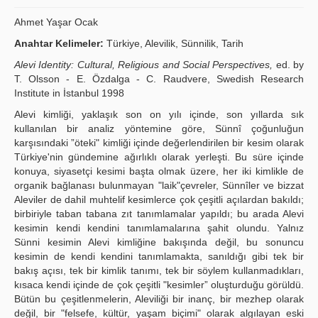
Yayın Politikaları
Ahmet Yaşar Ocak
Anahtar Kelimeler:
Türkiye, Alevilik, Sünnilik, Tarih
Kılavuzlar
Alevi Identity: Cultural, Religious and Social Perspectives,
ed. by
İletişim
T. Olsson - E. Özdalga - C. Raudvere, Swedish Research
Institute in İstanbul 1998
Alevi kimliği, yaklaşık son on yılı içinde, son yıllarda sık
kullanılan bir analiz yöntemine göre, Sünnî çoğunluğun
karşısındaki ”öteki" kimliği içinde değerlendirilen bir kesim olarak
Türkiye'nin gündemine ağırlıklı olarak yerleşti. Bu süre içinde
konuya, siyasetçi kesimi başta olmak üzere, her iki kimlikle de
organik bağlanası bulunmayan "laik"çevreler, Sünnîler ve bizzat
Aleviler de dahil muhtelif kesimlerce çok çeşitli açılardan bakıldı;
birbiriyle taban tabana zıt tanımlamalar yapıldı; bu arada Alevi
kesimin kendi kendini tanımlamalarına şahit olundu. Yalnız
Sünni kesimin Alevi kimliğine bakışında değil, bu sonuncu
kesimin de kendi kendini tanımlamakta, sanıldığı gibi tek bir
bakış açısı, tek bir kimlik tanımı, tek bir söylem kullanmadıkları,
kısaca kendi içinde de çok çeşitli "kesimler” oluşturduğu görüldü.
Bütün bu çeşitlenmelerin, Aleviliği bir inanç, bir mezhep olarak
değil, bir "felsefe, kültür, yaşam biçimi" olarak algılayan eski