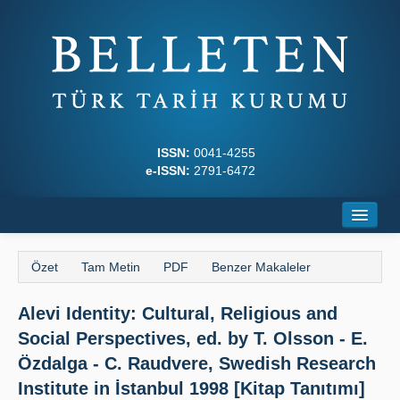
ISSN:
0041-4255
e-ISSN:
2791-6472
Ana Sayfa
Özet
Tam Metin
PDF
Benzer Makaleler
Hakkında
Alevi Identity: Cultural, Religious and
Dergi Kurulları
Social Perspectives, ed. by T. Olsson - E.
Yazım Kuralları
Özdalga - C. Raudvere, Swedish Research
Institute in İstanbul 1998 [Kitap Tanıtımı]
İlkeler