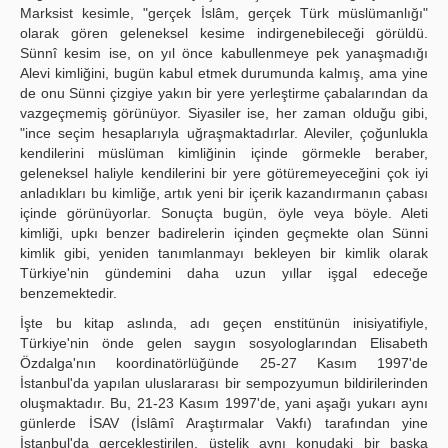
Marksist kesimle, "gerçek İslâm, gerçek Türk müslümanlığı"
olarak gören geleneksel kesime indirgenebileceği görüldü.
Sünnî kesim ise, on yıl önce kabullenmeye pek yanaşmadığı
Alevi kimliğini, bugün kabul etmek durumunda kalmış, ama yine
de onu Sünni çizgiye yakın bir yere yerleştirme çabalarından da
vazgeçmemiş görünüyor. Siyasiler ise, her zaman olduğu gibi,
"ince seçim hesaplarıyla uğraşmaktadırlar. Aleviler, çoğunlukla
kendilerini müslüman kimliğinin içinde görmekle beraber,
geleneksel haliyle kendilerini bir yere götüremeyeceğini çok iyi
anladıkları bu kimliğe, artık yeni bir içerik kazandırmanın çabası
içinde görünüyorlar. Sonuçta bugün, öyle veya böyle. Aleti
kimliği, upkı benzer badirelerin içinden geçmekte olan Sünni
kimlik gibi, yeniden tanımlanmayı bekleyen bir kimlik olarak
Türkiye'nin gündemini daha uzun yıllar işgal edeceğe
benzemektedir.
İşte bu kitap aslında, adı geçen enstitünün inisiyatifiyle,
Türkiye'nin önde gelen saygın sosyologlarından Elisabeth
Özdalga'nın koordinatörlüğünde 25-27 Kasım 1997'de
İstanbul'da yapılan uluslararası bir sempozyumun bildirilerinden
oluşmaktadır. Bu, 21-23 Kasım 1997'de, yani aşağı yukarı aynı
günlerde İSAV (İslâmî Araştırmalar Vakfı) tarafından yine
İstanbul'da gerçekleştirilen, üstelik aynı konudaki bir başka