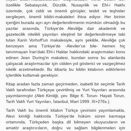
özellikle Sebataycılık, Dürzilik, Nusayrilik ve Ehl-i Hakhı
üzerinde, çok ciddi ve önemli görüşler, tesbit ve teşhisler
sergileyen, önemli bildiri-makaleleri ihtva ediyor. Her birinin
içeriğini burada ayrı ayrı değerlendirmenin mümkün olmadığı bu
yazılar arasında, Türkiye'de Aleviliğe dair akademik ve
gazetecilik nitelikli yayınları eleştirel bir değerlendirmeye tabi
tutan Karin Vorhoff'un makalesiyle, aynı şekilde, Aleviliğe çok
benzeyen ama Türkiye’de -Aleviler'ce bile- hemen hiç
tanınmayan İran’daki Ehl-i Haklar hakkındaki araştırmaları konu
edinen Jean During'in makalesi, bundan sonra bu alanlarda
çalışacak araştırmacılar için cidden yol gösterici ve vazgeçilmez
nitelik arzetmektedir. Bu itibarla bu bildin kitabının editörlerini
içtenlikle kutlamak gerekiyor.
Kitap aradan fazla zaman geçirmeden, isabetli bir seçimle Tarih
Vakfı tarafından Türkçeye çevirtilmiş ve Yurt Yayınları arasında
yayımlanmıştır
(Aleti Kimliği, çev.
Bilge K. Torun- Hayati Torun,
Tarih Vakfı Yurt Yayınları, İstanbul, Mart 1999. XI+276s.).
Tarih Vakfı bu önemli kitabın Türkçe çevirisini yayımlamakla,
Alevi kimliği hakkında Türkiye'de hüküm süren karmaşa
ortamında, Türkçeden başka dil bilmeyen okuyucuların ve
amatör araştırıcıların, doğru ve sağlam bilgilenmeleri için