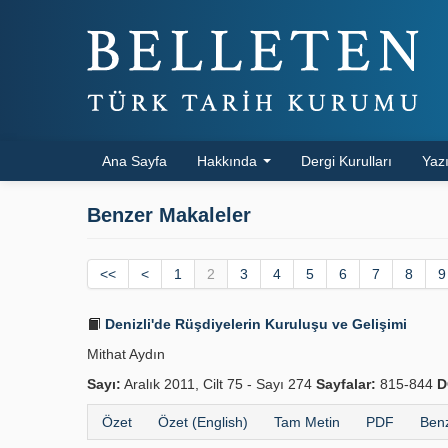
Ana Sayfa
Hakkında
Dergi Kurulları
Yazı
Benzer Makaleler
<<
<
1
2
3
4
5
6
7
8
9
Denizli'de Rüşdiyelerin Kuruluşu ve Gelişimi
Mithat Aydın
Sayı:
Aralık 2011, Cilt 75 - Sayı 274
Sayfalar:
815-844
D
Özet
Özet (English)
Tam Metin
PDF
Benz