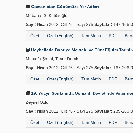
Osmanlıdan Günümüze Yer Adları
Mübahat S. Kütükoğlu
Sayı:
Nisan 2012, Cilt 76 - Sayı 275
Sayfalar:
147-166
D
Özet
Özet (English)
Tam Metin
PDF
Benz
Heybeliada Bahriye Mektebi ve Türk Eğitim Tarihin
Mustafa Şanal, Timur Demi̇r
Sayı:
Nisan 2012, Cilt 76 - Sayı 275
Sayfalar:
167-206
D
Özet
Özet (English)
Tam Metin
PDF
Benz
19. Yüzyıl Sonlarında Osmanlı Devletinde Veteriner­l
Zeynel Özlü
Sayı:
Nisan 2012, Cilt 76 - Sayı 275
Sayfalar:
239-260
D
Özet
Özet (English)
Tam Metin
PDF
Benz