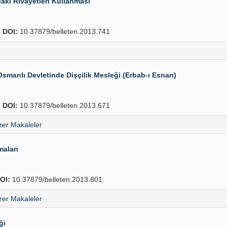
daki Rivayetleri Kullanması
4
DOI:
10.37879/belleten.2013.741
Osmanlı Devletinde Dişçilik Mesleği (Erbab-ı Esnan)
2
DOI:
10.37879/belleten.2013.671
er Makaleler
aları
OI:
10.37879/belleten.2013.801
er Makaleler
ği