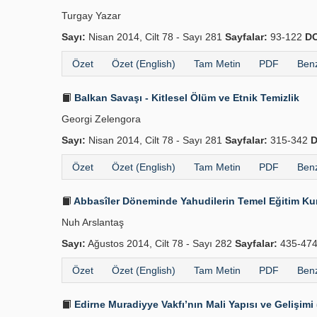
Turgay Yazar
Sayı:
Nisan 2014, Cilt 78 - Sayı 281
Sayfalar:
93-122
DO
Özet
Özet (English)
Tam Metin
PDF
Benz
Balkan Savaşı - Kitlesel Ölüm ve Etnik Temizlik
Georgi Zelengora
Sayı:
Nisan 2014, Cilt 78 - Sayı 281
Sayfalar:
315-342
D
Özet
Özet (English)
Tam Metin
PDF
Benz
Abbasîler Döneminde Yahudilerin Temel Eğitim Kuru
Nuh Arslantaş
Sayı:
Ağustos 2014, Cilt 78 - Sayı 282
Sayfalar:
435-47
Özet
Özet (English)
Tam Metin
PDF
Benz
Edirne Muradiyye Vakfı’nın Mali Yapısı ve Gelişimi