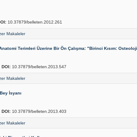
OI:
10.37879/belleten.2012.261
er Makaleler
n Anatomi Terimleri Üzerine Bir Ön Çalışma: "Birinci Kısım: Osteolo
2
DOI:
10.37879/belleten.2013.547
er Makaleler
Bey İsyanı
4
DOI:
10.37879/belleten.2013.403
er Makaleler