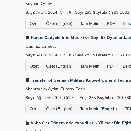
Kayhan Orbay
Sayı:
Aralık 2014, Cilt 78 - Sayı 283
Sayfalar:
983-1032
Özet
Özet (English)
Tam Metin
PDF
Benz
Harem Cariyelerinin Musiki ve Seyirlik Oyunlardaki
Günnaz Özmutlu
Sayı:
Aralık 2014, Cilt 78 - Sayı 283
Sayfalar:
1033-107
Özet
Özet (English)
Tam Metin
PDF
Benz
Transfer of German Military Know-How and Technolo
Abdurrahim Aydın, Tuncay Zorlu
Sayı:
Ağustos 2015, Cilt 79 - Sayı 285
Sayfalar:
739-76
Özet
Özet (English)
Tam Metin (English)
PDF
Abbasîler Döneminde Yahudilerin Yüksek Din Eğiti