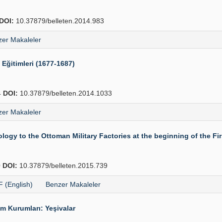
DOI:
10.37879/belleten.2014.983
er Makaleler
 Eğitimleri (1677-1687)
4
DOI:
10.37879/belleten.2014.1033
er Makaleler
gy to the Ottoman Military Factories at the beginning of the Fi
0
DOI:
10.37879/belleten.2015.739
 (English)
Benzer Makaleler
m Kurumları: Yeşivalar