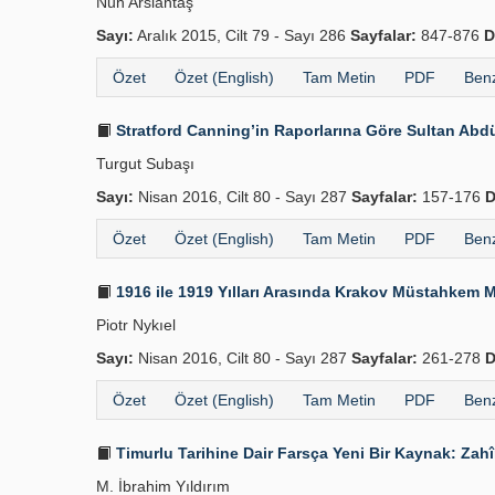
Nuh Arslantaş
Sayı:
Aralık 2015, Cilt 79 - Sayı 286
Sayfalar:
847-876
D
Özet
Özet (English)
Tam Metin
PDF
Benz
Stratford Canning’in Raporlarına Göre Sultan Abdül
Turgut Subaşı
Sayı:
Nisan 2016, Cilt 80 - Sayı 287
Sayfalar:
157-176
D
Özet
Özet (English)
Tam Metin
PDF
Benz
1916 ile 1919 Yılları Arasında Krakov Müstahkem M
Piotr Nykıel
Sayı:
Nisan 2016, Cilt 80 - Sayı 287
Sayfalar:
261-278
D
Özet
Özet (English)
Tam Metin
PDF
Benz
Timurlu Tarihine Dair Farsça Yeni Bir Kaynak: Zahî
M. İbrahim Yıldırım