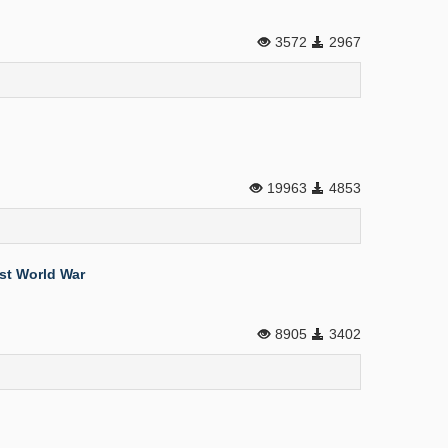
3572
2967
19963
4853
rst World War
8905
3402