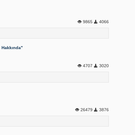
9865
4066
ji Hakkında"
4707
3020
26479
3876