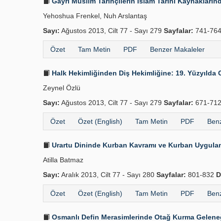
Gayri Müslim Tarihçilerin İslâm Tarihi Kaynakların
Yehoshua Frenkel, Nuh Arslantaş
Sayı:
Ağustos 2013, Cilt 77 - Sayı 279
Sayfalar:
741-76
Özet
Tam Metin
PDF
Benzer Makaleler
Halk Hekimliğinden Diş Hekimliğine: 19. Yüzyılda 
Zeynel Özlü
Sayı:
Ağustos 2013, Cilt 77 - Sayı 279
Sayfalar:
671-71
Özet
Özet (English)
Tam Metin
PDF
Benz
Urartu Dininde Kurban Kavramı ve Kurban Uy­gulam
Atilla Batmaz
Sayı:
Aralık 2013, Cilt 77 - Sayı 280
Sayfalar:
801-832
D
Özet
Özet (English)
Tam Metin
PDF
Benz
Osmanlı Defin Merasimlerinde Otağ Kurma Gelene