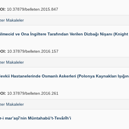
OI:
10.37879/belleten.2015.847
er Makaleler
mecid ve Ona İngiltere Tarafından Verilen Dizbağı Nişanı (Knight 
OI:
10.37879/belleten.2016.157
er Makaleler
evkii Hastanelerinde Osmanlı Askerleri (Polonya Kaynakları Işığı
OI:
10.37879/belleten.2016.261
er Makaleler
r-i mar’aşî’nin Müntahabü’t-Tevârîh’i