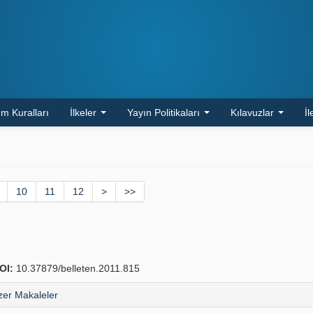
m Kuralları
İlkeler
Yayın Politikaları
Kılavuzlar
İl
10
11
12
>
>>
OI:
10.37879/belleten.2011.815
er Makaleler