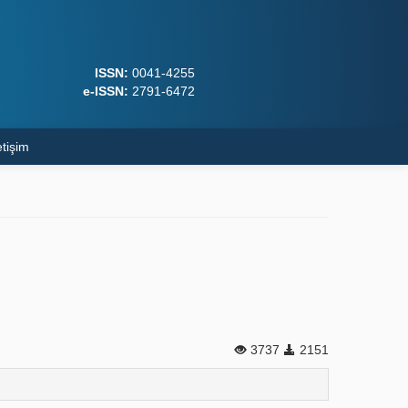
ISSN:
0041-4255
e-ISSN:
2791-6472
etişim
3737
2151