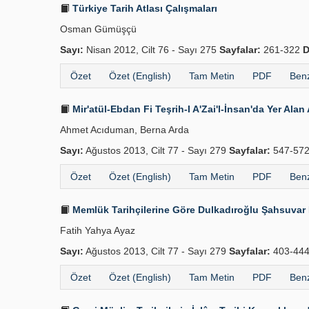
Türkiye Tarih Atlası Çalışmaları
Osman Gümüşçü
Sayı:
Nisan 2012, Cilt 76 - Sayı 275
Sayfalar:
261-322
D
Özet
Özet (English)
Tam Metin
PDF
Benz
Mir'atül-Ebdan Fi Teşrih-I A'Zai'l-İnsan'da Yer Ala
Ahmet Acıduman, Berna Arda
Sayı:
Ağustos 2013, Cilt 77 - Sayı 279
Sayfalar:
547-57
Özet
Özet (English)
Tam Metin
PDF
Benz
Memlük Tarihçilerine Göre Dulkadır­oğlu Şahsuvar 
Fatih Yahya Ayaz
Sayı:
Ağustos 2013, Cilt 77 - Sayı 279
Sayfalar:
403-44
Özet
Özet (English)
Tam Metin
PDF
Benz