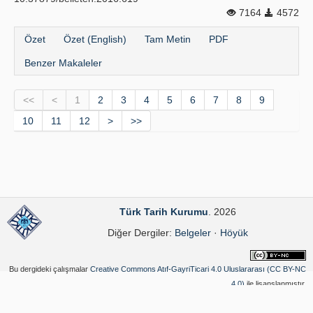
7164
4572
Özet
Özet (English)
Tam Metin
PDF
Benzer Makaleler
<<
<
1
2
3
4
5
6
7
8
9
10
11
12
>
>>
Türk Tarih Kurumu
. 2026
Diğer Dergiler:
Belgeler
·
Höyük
Bu dergideki çalışmalar
Creative Commons Atıf-GayriTicari 4.0 Uluslararası (CC BY-NC
4.0)
ile lisanslanmıştır.
Yazılım Parkı - Bilimsel Dergi Yayınlama ve Yönetim Sistemi