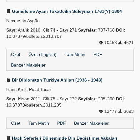
Gümülcine Ayanı Tokadcıklı Süleyman 1761(?)-1804
Necmettin Aygün
Sayı:
Aralık 2010, Cilt 74 - Sayı 271
Sayfalar:
707-768
DOI:
10.37879/belleten.2010.707
10453
4621
Özet
Özet (English)
Tam Metin
PDF
Benzer Makaleler
Bir Diplomatın Türkiye Anıları (1936 - 1943)
Hans Kroll, Pulat Tacar
Sayı:
Nisan 2011, Cilt 75 - Sayı 272
Sayfalar:
205-260
DOI:
10.37879/belleten.2011.205
12477
3693
Özet
Tam Metin
PDF
Benzer Makaleler
Haçlı Seferleri Döneminde Din Değiştirme Vakaları