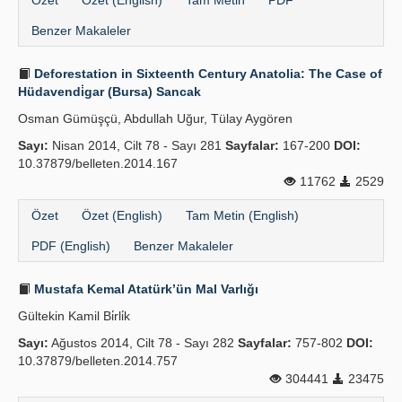
Özet
Özet (English)
Tam Metin
PDF
Benzer Makaleler
Deforestation in Sixteenth Century Anatolia: The Case of
Hüdavendi̇gar (Bursa) Sancak
Osman Gümüşçü, Abdullah Uğur, Tülay Aygören
Sayı:
Nisan 2014, Cilt 78 - Sayı 281
Sayfalar:
167-200
DOI:
10.37879/belleten.2014.167
11762
2529
Özet
Özet (English)
Tam Metin (English)
PDF (English)
Benzer Makaleler
Mustafa Kemal Atatürk’ün Mal Varlığı
Gültekin Kamil Bi̇rli̇k
Sayı:
Ağustos 2014, Cilt 78 - Sayı 282
Sayfalar:
757-802
DOI:
10.37879/belleten.2014.757
304441
23475