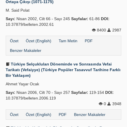
Ortaya Çıkışı (1071-1175)
Yayın Politikaları
M. Said Polat
Sayı:
Kılavuzlar
Nisan 2002, Cilt 66 - Sayı 245
Sayfalar:
61-86
DOI:
10.37879/belleten.2002.61
İletişim
8400
2987
Özet
Özet (English)
Tam Metin
PDF
Benzer Makaleler
Türkiye Selçukluları Döneminde ve Sonrasında Vefai
Tarikatı (Vefaiyye) (Türkiye Popüler Tasavvuf Tarihine Farklı
Bir Yaklaşım)
Ahmet Yaşar Ocak
Sayı:
Nisan 2006, Cilt 70 - Sayı 257
Sayfalar:
119-154
DOI:
10.37879/belleten.2006.119
0
3948
Özet
Özet (English)
PDF
Benzer Makaleler