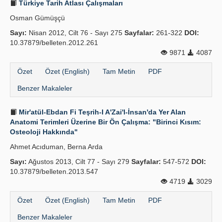
Türkiye Tarih Atlası Çalışmaları
Osman Gümüşçü
Sayı:
Nisan 2012, Cilt 76 - Sayı 275
Sayfalar:
261-322
DOI:
10.37879/belleten.2012.261
9871
4087
Özet
Özet (English)
Tam Metin
PDF
Benzer Makaleler
Mir'atül-Ebdan Fi Teşrih-I A'Zai'l-İnsan'da Yer Alan
Anatomi Terimleri Üzerine Bir Ön Çalışma: "Birinci Kısım:
Osteoloji Hakkında"
Ahmet Acıduman, Berna Arda
Sayı:
Ağustos 2013, Cilt 77 - Sayı 279
Sayfalar:
547-572
DOI:
10.37879/belleten.2013.547
4719
3029
Özet
Özet (English)
Tam Metin
PDF
Benzer Makaleler