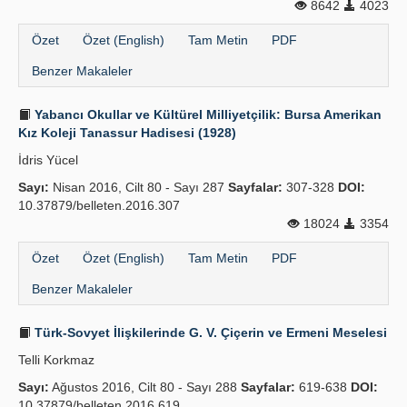
8642
4023
Özet
Özet (English)
Tam Metin
PDF
Benzer Makaleler
Yabancı Okullar ve Kültürel Milliyetçilik: Bursa Amerikan
Kız Koleji Tanassur Hadisesi (1928)
İdris Yücel
Sayı:
Nisan 2016, Cilt 80 - Sayı 287
Sayfalar:
307-328
DOI:
10.37879/belleten.2016.307
18024
3354
Özet
Özet (English)
Tam Metin
PDF
Benzer Makaleler
Türk-Sovyet İlişkilerinde G. V. Çiçerin ve Ermeni Meselesi
Telli Korkmaz
Sayı:
Ağustos 2016, Cilt 80 - Sayı 288
Sayfalar:
619-638
DOI:
10.37879/belleten.2016.619