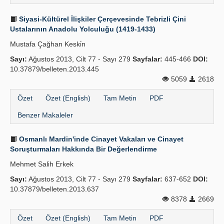
Siyasi-Kültürel İlişkiler Çer­çevesinde Tebrizli Çini
Ustalarının Anadolu Yolculuğu (1419-1433)
Mustafa Çağhan Keski̇n
Sayı:
Ağustos 2013, Cilt 77 - Sayı 279
Sayfalar:
445-466
DOI:
10.37879/belleten.2013.445
5059
2618
Özet
Özet (English)
Tam Metin
PDF
Benzer Makaleler
Osmanlı Mardin'inde Cinayet Vakaları ve Cinayet
Soruşturmaları Hakkında Bir Değerlendirme
Mehmet Salih Erkek
Sayı:
Ağustos 2013, Cilt 77 - Sayı 279
Sayfalar:
637-652
DOI:
10.37879/belleten.2013.637
8378
2669
Özet
Özet (English)
Tam Metin
PDF