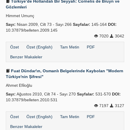
Türkiye’de Hollandalı Bir Seyyah: Cornelis de Bruyn ve
Gözlemleri
Himmet Umunç
Sayı:
Nisan 2009, Cilt 73 - Sayı 266
Sayfalar:
145-164
DOI:
10.37879/belleten.2009.145
7020
3042
Özet
Özet (English)
Tam Metin
PDF
Benzer Makaleler
Fuat Dündar'ın, Osmanlı Belgelerinde Kaybolan "Modern
Türkiye'nin Şifresi"
Ahmet Efi̇loğlu
Sayı:
Ağustos 2010, Cilt 74 - Sayı 270
Sayfalar:
531-570
DOI:
10.37879/belleten.2010.531
7197
3127
Özet
Özet (English)
Tam Metin
PDF
Benzer Makaleler