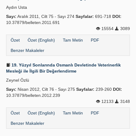
Aydın Usta
Sayı:
Aralık 2011, Cilt 75 - Sayı 274
Sayfalar:
691-718
DOI:
10.37879/belleten.2011.691
15554
3089
Özet
Özet (English)
Tam Metin
PDF
Benzer Makaleler
19. Yüzyıl Sonlarında Osmanlı Devletinde Veteriner­lik
Mesleği ile İlgili Bir Değerlendirme
Zeynel Özlü
Sayı:
Nisan 2012, Cilt 76 - Sayı 275
Sayfalar:
239-260
DOI:
10.37879/belleten.2012.239
12133
3148
Özet
Özet (English)
Tam Metin
PDF
Benzer Makaleler