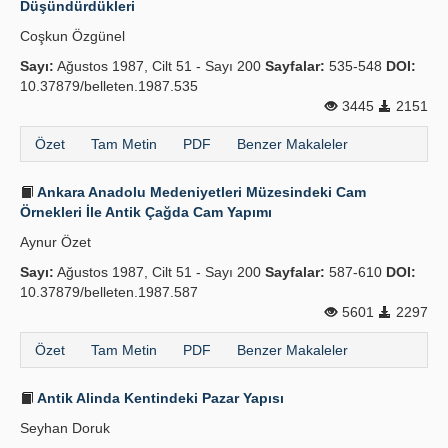
Düşündürdükleri
Yayın Politikaları
Coşkun Özgünel
Sayı:
Kılavuzlar
Ağustos 1987, Cilt 51 - Sayı 200
Sayfalar:
535-548
DOI:
10.37879/belleten.1987.535
İletişim
3445
2151
Özet
Tam Metin
PDF
Benzer Makaleler
Ankara Anadolu Medeniyetleri Müzesindeki Cam
Örnekleri İle Antik Çağda Cam Yapımı
Aynur Özet
Sayı:
Ağustos 1987, Cilt 51 - Sayı 200
Sayfalar:
587-610
DOI:
10.37879/belleten.1987.587
5601
2297
Özet
Tam Metin
PDF
Benzer Makaleler
Antik Alinda Kentindeki Pazar Yapısı
Seyhan Doruk