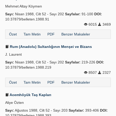
Mehmet Altay Köymen
Sayı:
Nisan 1988, Cilt 52 - Sayı 202
Sayfalar:
91-100
DOI:
10.37879/belleten.1988.91
6015
3469
Özet
Tam Metin
PDF
Benzer Makaleler
Rum (Anadolu) Sultanlığının Menşei ve Bizans
J. Laurent
Sayı:
Nisan 1988, Cilt 52 - Sayı 202
Sayfalar:
219-226
DOI:
10.37879/belleten.1988.219
8507
2327
Özet
Tam Metin
PDF
Benzer Makaleler
Acemhöyük Taş Kapları
Aliye Özten
Sayı:
Ağustos 1988, Cilt 52 - Sayı 203
Sayfalar:
393-406
DOI:
10.37879/belleten.1988.393