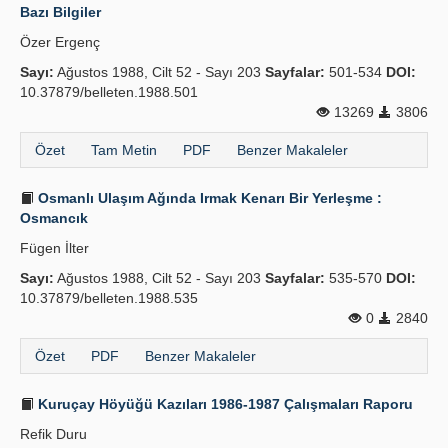
Bazı Bilgiler
Özer Ergenç
Sayı:
Ağustos 1988, Cilt 52 - Sayı 203
Sayfalar:
501-534
DOI:
10.37879/belleten.1988.501
13269
3806
Özet
Tam Metin
PDF
Benzer Makaleler
Osmanlı Ulaşım Ağında Irmak Kenarı Bir Yerleşme :
Osmancık
Fügen İlter
Sayı:
Ağustos 1988, Cilt 52 - Sayı 203
Sayfalar:
535-570
DOI:
10.37879/belleten.1988.535
0
2840
Özet
PDF
Benzer Makaleler
Kuruçay Höyüğü Kazıları 1986-1987 Çalışmaları Raporu
Refik Duru