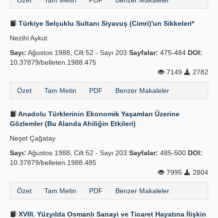
Özet
Tam Metin
PDF
Benzer Makaleler
Türkiye Selçuklu Sultanı Siyavuş (Cimri)'un Sikkeleri*
Nezihi Aykut
Sayı:
Ağustos 1988, Cilt 52 - Sayı 203
Sayfalar:
475-484
DOI:
10.37879/belleten.1988.475
7149
2782
Özet
Tam Metin
PDF
Benzer Makaleler
Anadolu Türklerinin Ekonomik Yaşamları Üzerine
Gözlemler (Bu Alanda Ahiliğin Etkileri)
Neşet Çağatay
Sayı:
Ağustos 1988, Cilt 52 - Sayı 203
Sayfalar:
485-500
DOI:
10.37879/belleten.1988.485
7995
2804
Özet
Tam Metin
PDF
Benzer Makaleler
XVIII. Yüzyılda Osmanlı Sanayi ve Ticaret Hayatına İlişkin