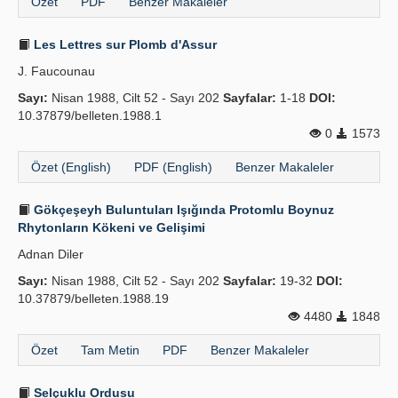
Özet
PDF
Benzer Makaleler
Les Lettres sur Plomb d'Assur
J. Faucounau
Sayı:
Nisan 1988, Cilt 52 - Sayı 202
Sayfalar:
1-18
DOI:
10.37879/belleten.1988.1
0
1573
Özet (English)
PDF (English)
Benzer Makaleler
Gökçeşeyh Buluntuları Işığında Protomlu Boynuz
Rhytonların Kökeni ve Gelişimi
Adnan Diler
Sayı:
Nisan 1988, Cilt 52 - Sayı 202
Sayfalar:
19-32
DOI:
10.37879/belleten.1988.19
4480
1848
Özet
Tam Metin
PDF
Benzer Makaleler
Selçuklu Ordusu