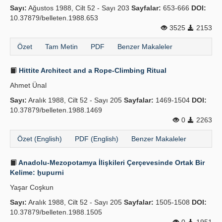
Sayı:
Ağustos 1988, Cilt 52 - Sayı 203
Sayfalar:
653-666
DOI:
10.37879/belleten.1988.653
3525
2153
Özet
Tam Metin
PDF
Benzer Makaleler
Hittite Architect and a Rope-Climbing Ritual
Ahmet Ünal
Sayı:
Aralık 1988, Cilt 52 - Sayı 205
Sayfalar:
1469-1504
DOI:
10.37879/belleten.1988.1469
0
2263
Özet (English)
PDF (English)
Benzer Makaleler
Anadolu-Mezopotamya İlişkileri Çerçevesinde Ortak Bir
Kelime: ḫupurni
Yaşar Coşkun
Sayı:
Aralık 1988, Cilt 52 - Sayı 205
Sayfalar:
1505-1508
DOI:
10.37879/belleten.1988.1505