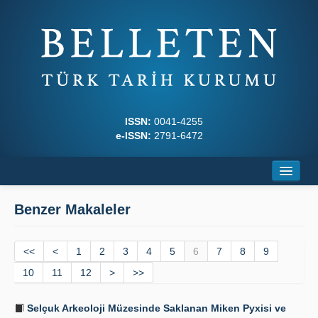
ISSN:
0041-4255
e-ISSN:
2791-6472
Ana Sayfa
Benzer Makaleler
Hakkında
<<
Dergi Kurulları
<
1
2
3
4
5
6
7
8
9
10
11
12
>
>>
Yazım Kuralları
Selçuk Arkeoloji Müzesinde Saklanan Miken Pyxisi ve
İlkeler