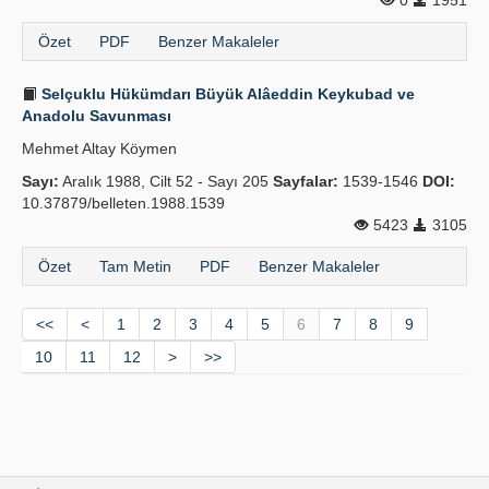
0
1951
Özet
PDF
Benzer Makaleler
Selçuklu Hükümdarı Büyük Alâeddin Keykubad ve
Anadolu Savunması
Mehmet Altay Köymen
Sayı:
Aralık 1988, Cilt 52 - Sayı 205
Sayfalar:
1539-1546
DOI:
10.37879/belleten.1988.1539
5423
3105
Özet
Tam Metin
PDF
Benzer Makaleler
<<
<
1
2
3
4
5
6
7
8
9
10
11
12
>
>>