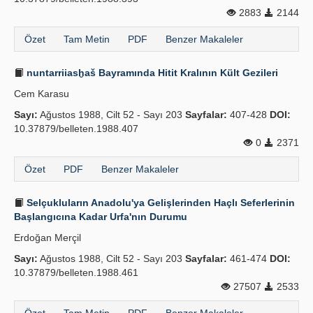
2883
2144
Özet
Tam Metin
PDF
Benzer Makaleler
nuntarriiasḫaš Bayramında Hitit Kralının Kült Gezileri
Cem Karasu
Sayı:
Ağustos 1988, Cilt 52 - Sayı 203
Sayfalar:
407-428
DOI:
10.37879/belleten.1988.407
0
2371
Özet
PDF
Benzer Makaleler
Selçukluların Anadolu'ya Gelişlerinden Haçlı Seferlerinin
Başlangıcına Kadar Urfa'nın Durumu
Erdoğan Merçil
Sayı:
Ağustos 1988, Cilt 52 - Sayı 203
Sayfalar:
461-474
DOI:
10.37879/belleten.1988.461
27507
2533