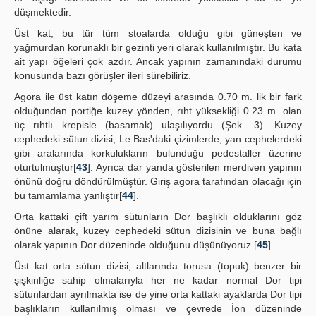
düşmektedir.
Üst kat, bu tür tüm stoalarda olduğu gibi güneşten ve
yağmurdan korunaklı bir gezinti yeri olarak kullanılmıştır. Bu kata
ait yapı öğeleri çok azdır. Ancak yapının zamanındaki durumu
konusunda bazı görüşler ileri sürebiliriz.
Agora ile üst katın döşeme düzeyi arasında 0.70 m. lik bir fark
olduğundan portiğe kuzey yönden, rıht yüksekliği 0.23 m. olan
üç rıhtlı krepisle (basamak) ulaşılıyordu (Şek. 3). Kuzey
cephedeki sütun dizisi, Le Bas'daki çizimlerde, yan cephelerdeki
gibi aralarında korkulukların bulunduğu pedestaller üzerine
oturtulmuştur[
43
]. Ayrıca dar yanda gösterilen merdiven yapının
önünü doğru döndürülmüştür. Giriş agora tarafından olacağı için
bu tamamlama yanlıştır[
44
].
Orta kattaki çift yarım sütunların Dor başlıklı olduklarını göz
önüne alarak, kuzey cephedeki sütun dizisinin ve buna bağlı
olarak yapının Dor düzeninde olduğunu düşünüyoruz [
45
].
Üst kat orta sütun dizisi, altlarında torusa (topuk) benzer bir
şişkinliğe sahip olmalarıyla her ne kadar normal Dor tipi
sütunlardan ayrılmakta ise de yine orta kattaki ayaklarda Dor tipi
başlıkların kullanılmış olması ve çevrede İon düzeninde