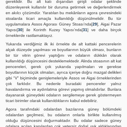
gereklidir. Bu alt katı dışarıdan girişli odalar şeklinde
düzenleyerek kullanılır bir duruma getirmek ve değerlendirmek
en akılcı çözümdür. Yaratılan bu mekânların agora çevresindeki
stoalarda ticari amaçla kullanıldığı düşünülmelidir. Bu tür
uygulamalara Assos Agorası Güney Stoası’nda[
29
], Aigai Pazar
Yapısı[
30
] ile Korinth Kuzey Yapısı’nda[
31
] ve daha birçok
örneklerde rastlamaktayız.
Yukarıda verdiğimiz ilk iki örnekte de alt kattaki pencerelerin
alçak düzeyde yapılması ve boyutlarının büyük olması, bunların
bir tür vitrin görevi yaptığını ve odaların dükkân olarak
kullanıldığı düşüncesini desteklemektedir. Alinda stoasının alt kat
pencereleri, gerek çok yukarıda yapılmaları ve gerekse
boyutlarının küçük olmaları, ayrıca içeriye doğru mazgal delikleri
gibi “V" biçiminde genişlemeleriyle Assos ve Aigai örneklerinden
çok farklıdır. Bu nedenle buradaki pencereler yalnız
havalandırma ve aydınlatma görevi yapmış olmalıdırlar. Bunlara
dayanarak güneydeki odaların sergilemeye gerek göstermeyen
ticari birimler olarak kullanıldıklarını kabul edebiliriz.
Agora tarafındaki odalardan bazılarına güney bölümdeki
odalardan geçilmesi, bu odaların onlarla birlikte kullanılmış
olduğu düşüncesini doğurmaktadır. Bu odalar sadece güney
odalara açılan kapılardan çok yetersiz doğal ışık aldıklarından