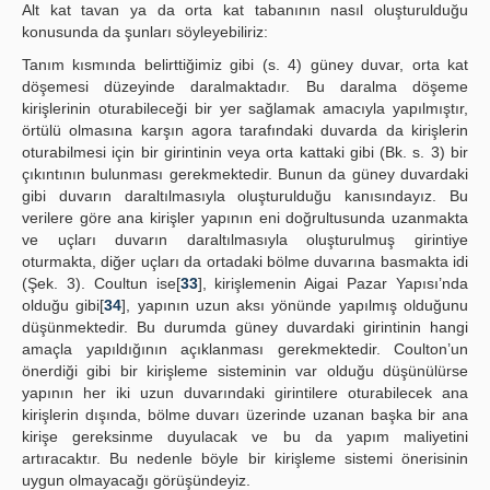
Alt kat tavan ya da orta kat tabanının nasıl oluşturulduğu
konusunda da şunları söyleyebiliriz:
Tanım kısmında belirttiğimiz gibi (s. 4) güney duvar, orta kat
döşemesi düzeyinde daralmaktadır. Bu daralma döşeme
kirişlerinin oturabileceği bir yer sağlamak amacıyla yapılmıştır,
örtülü olmasına karşın agora tarafındaki duvarda da kirişlerin
oturabilmesi için bir girintinin veya orta kattaki gibi (Bk. s. 3) bir
çıkıntının bulunması gerekmektedir. Bunun da güney duvardaki
gibi duvarın daraltılmasıyla oluşturulduğu kanısındayız. Bu
verilere göre ana kirişler yapının eni doğrultusunda uzanmakta
ve uçları duvarın daraltılmasıyla oluşturulmuş girintiye
oturmakta, diğer uçları da ortadaki bölme duvarına basmakta idi
(Şek. 3). Coultun ise[
33
], kirişlemenin Aigai Pazar Yapısı’nda
olduğu gibi[
34
], yapının uzun aksı yönünde yapılmış olduğunu
düşünmektedir. Bu durumda güney duvardaki girintinin hangi
amaçla yapıldığının açıklanması gerekmektedir. Coulton’un
önerdiği gibi bir kirişleme sisteminin var olduğu düşünülürse
yapının her iki uzun duvarındaki girintilere oturabilecek ana
kirişlerin dışında, bölme duvarı üzerinde uzanan başka bir ana
kirişe gereksinme duyulacak ve bu da yapım maliyetini
artıracaktır. Bu nedenle böyle bir kirişleme sistemi önerisinin
uygun olmayacağı görüşündeyiz.