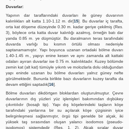
Duvarlar:
Yapının dar taraflarındaki duvarları ile güney duvarının
kalınlıkları alt katta 1.10-1.12 m. dir[
15
]. Bu duvarlar iç tarafta,
orta kat döşeme düzeyinde 0.30 m. kadar geriye çekilmiş (Res.
3), böylece orta katta duvar kalınlığı azalmış, örneğin batı dar
yanda 0.85 m. ye düşmüştür. Bu daralmanın teras tarafındaki
duvarda varlığı bu kısmın örtülü olması nedeniyle
saptanamamıştır. Yapı boyunca uzanan ortadaki bölme duvarı
1.40-1.45 m., yapıyı enine kesen ve aynı zamanda alt kattaki
odaları ayıran duvarlar ise 0.75 m. kalınlıktadır. Kuzey bölümde
zemin kat (alt kat) tümüyle yıkıntı ve molozlarla dolu olduğundan
yapı eninde uzanan bu bölme duvarları yalnız güney nefte
görülmektedir. Bununla birlikte bazı duvarların kuzey tarafta da
devam ettiğini saptadık[
16
].
Bölme duvarları dikdörtgen bloklardan oluşturulmuştur. Çevre
duvarlarının dış yüzleri yüz işlenişleri bakımından dışbükey
çıkıntılıdır (bosajlı tip). Yapı dış köşelerindeki taşların köşe
tarafındaki yanlarına bir su açılarak köşe çizgisinin iyice
belirginleşmesi sağlanmıştır, örgü tipi genelde bir alçak, iki
yüksek taş sırasından oluşan yalancı isodomos (pseudo-
isodomos) sistemdedir (Res. 1, 2). Alçak sıralar duvar