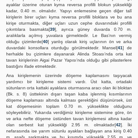
ayaklar üzerine oturan kyma reversa profilli blokun yüksekliği
kadar, 0.40 m. olmalıdır. Yapıyı enlemesine geçen diğer talî
kirişlerin birer uçları kyma reversa profilli bloklara ve bu ana
kirişe oturmakta, diğer uçları uzun cephe duvarındaki profilli
çıkıntılara basmakta[
39
], ayrıca güney duvarda 0.70 m.
aralıklarla açılmış yuvalara girmektedir. Le Bas’nın vermiş
olduğu çizimlerde[
40
] yanlış olarak kiriş uçlarının ön ve arka
duvardaki konsollara oturduğu görülmektedir. Mansel[
41
] de
herhalde bu çizimlere dayanarak Alinda Stoası’nda orta kat
tavan kirişlerinin Aigai Pazar Yapısı’nda olduğu gibi pilasterlere
bastığını ifade etmektedir.
Ana kirişlemenin üzerinde döşeme kaplamasını taşıyacak
yardımcı bir kirişleme sistemi vardı. Üst katta, ortadaki
sütunların orta kattaki ayaklara oturmasına aracı olan iki bloktan
(Bk. s. 8) üsttekinin dışarı taşan kaba işlenmiş kısımlarının
döşeme kaplaması altında kalması gerektiğini düşünürsek, üst
kat döşemesinin toplam 0.70 m. yükseklikte olduğunu
söyleyebiliriz. Yukarıda verdiğimiz kirişleme sistemine göre, ön
ve arka nefte döşeme üstünden tavan kirişlemesi altına kadar
olan serbest kat yüksekliği 2.95 m. olmaktadır[
42
]. İki
nefarasında ise yarım sütunlu ayakları bağlayan ana kiriş 0.40
m. aşağı sarkmakta ve bu kısımda yükseklik 2.55 m. ye