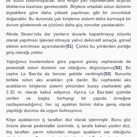
bir sütun bulunmayacak, ana kirişin yan cephelerdeki arşitrav
bloklarına basması gerekecektir. Böylece ortadaki sütun dizisinin
dıştakilere göre daha yüksek yapılması gibi bir zorunluluk
doğacaktır. Bu durumda çatı kirişleme sistemi daha karmaşık bir
durum gösterecek ve çözümü daha güç sorunlar yaratacaktır.
Alinda Stoası’nda dar yanların duvarla kapatılmayıp sütunlu
olarak yapılması işlevsel olmayıp yalnız dekoratif amaçla, görsel
etkinin artırılması açısındandır[
51
]. Çünkü bu yönlerden portiğe
giriş olanağı yoktur.
Yaptığımız incelemelere göre yapının güney cephesinde de
pedestalli sütun dizisinin var olduğunu düşünüyoruz[
52
]. Bu
cephe Le Bas’da da benzer şekilde verilmiştir[
53
]. Bununla
birlikte sütun aks aralıkları çok dardır. Bu cephedeki aks
aralıklarını kirişleme sistemi yönünden kuzey cephedeki gibi
2.35 m. olarak kabul ediyoruz. Ayrıca Le Bas’daki çizimde
verilen ve başka herhangi bir yapıda örneğine
rastlayamadığımız, her üç ayaktan birinin daha geniş olarak
yapıldığı durumu da uygun bulmuyoruz.
Köşe ayaklarının iç tarafları düz olarak işlenmiştir. Bunu göz
önüne alarak pedestaller üzerinde, iç tarafa bakan yüzleri düz,
dış tarafları yarım sütundan oluşan ayakların var olduğunu