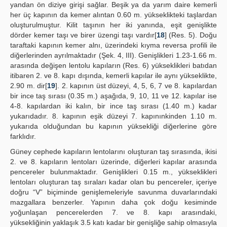
yandan ön diziye girişi sağlar. Beşik ya da yarım daire kemerli
her üç kapının da kemer alıntan 0.60 m. yükseklikteki taşlardan
oluşturulmuştur. Kilit taşının her iki yanında, eşit genişlikte
dörder kemer taşı ve birer üzengi taşı vardır[
18
] (Res. 5). Doğu
taraftaki kapının kemer alnı, üzerindeki kıyma reversa profili ile
diğerlerinden ayrılmaktadır (Şek. 4, III). Genişlikleri 1.23-1.66 m.
arasında değişen lentolu kapıların (Res. 6) yükseklikleri batıdan
itibaren 2. ve 8. kapı dışında, kemerli kapılar ile aynı yükseklikte,
2.90 m. dir[
19
]. 2. kapının üst düzeyi, 4, 5, 6, 7 ve 8. kapılardan
bir ince taş sırası (0.35 m.) aşağıda, 9, 10, 11 ve 12. kapılar ise
4-8. kapılardan iki kalın, bir ince taş sırası (1.40 m.) kadar
yukarıdadır. 8. kapının eşik düzeyi 7. kapınınkinden 1.10 m.
yukarıda olduğundan bu kapının yüksekliği diğerlerine göre
farklıdır.
Güney cephede kapıların lentolarını oluşturan taş sırasında, ikisi
2. ve 8. kapıların lentoları üzerinde, diğerleri kapılar arasında
pencereler bulunmaktadır. Genişlikleri 0.15 m., yükseklikleri
lentoları oluşturan taş sıraları kadar olan bu pencereler, içeriye
doğru “V” biçiminde genişlemeleriyle savunma duvarlarındaki
mazgallara benzerler. Yapının daha çok doğu kesiminde
yoğunlaşan pencerelerden 7. ve 8. kapı arasındaki,
yüksekliğinin yaklaşık 3.5 katı kadar bir genişliğe sahip olmasıyla