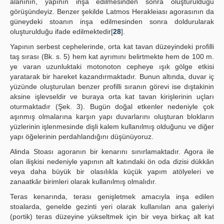
alanının, yapının inşa edilmesinden sonra oluşturulduğu
görüşündeyiz. Benzer şekilde Latmos Herakleiası agorasının da
güneydeki stoanın inşa edilmesinden sonra doldurularak
oluşturulduğu ifade edilmektedir[
28
].
Yapının serbest cephelerinde, orta kat tavan düzeyindeki profilli
taş sırası (Bk. s. 5) hem kat ayrımını belirtmekte hem de 100 m.
ye varan uzunluktaki motonoton cepheye ışık gölge etkisi
yaratarak bir hareket kazandırmaktadır. Bunun altında, duvar iç
yüzünde oluşturulan benzer profilli sıranın görevi ise dıştakinin
aksine işlevseldir ve buraya orta kat tavan kirişlerinin uçları
oturmaktadır (Şek. 3). Bugün doğal etkenler nedeniyle çok
aşınmış olmalarına karşın yapı duvarlarını oluşturan blokların
yüzlerinin işlenmesinde dişli kalem kullanılmış olduğunu ve diğer
yapı öğelerinin perdahlandığını düşünüyoruz.
Alinda Stoası agoranın bir kenarını sınırlamaktadır. Agora ile
olan ilişkisi nedeniyle yapının alt katındaki ön oda dizisi dükkân
veya daha büyük bir olasılıkla küçük yapım atölyeleri ve
zanaatkâr birimleri olarak kullanılmış olmalıdır.
Teras kenarında, terası genişletmek amacıyla inşa edilen
stoalarda, genelde gezinti yeri olarak kullanılan ana galeriyi
(portik) teras düzeyine yükseltmek için bir veya birkaç alt kat