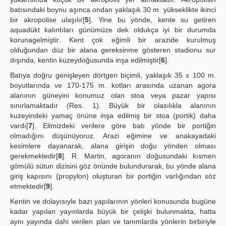
batısındaki boynu aşınca ondan yaklaşık 30 m. yükseklikte ikinci
bir akropolise ulaşılır[
5
]. Yine bu yönde, kente su getiren
aquadükt kalıntıları günümüze dek oldukça iyi bir durumda
korunagelmiştir. Kent çok eğimli bir arazide kurulmuş
olduğundan düz bir alana gereksinme gösteren stadionu sur
dışında, kentin kuzeydoğusunda inşa edilmiştir[
6
].
Batıya doğru genişleyen dörtgen biçimli, yaklaşık 35 x 100 m.
boyutlarında ve 170-175 m. kotları arasında uzanan agora
alanının güneyini konumuz olan stoa veya pazar yapısı
sınırlamaktadır (Res. 1). Büyük bir olasılıkla alanının
kuzeyindeki yamaç önüne inşa edilmiş bir stoa (portik) daha
vardı[
7
]. Elimizdeki verilere göre batı yönde bir portiğin
olmadığını düşünüyoruz. Arazi eğimine ve anakayadaki
kesimlere dayanarak, alana girişin doğu yönden olması
gerekmektedir[
8
]. R. Martin, agoranın doğusundaki kısmen
gömülü sütun dizisini göz önünde bulundurarak, bu yönde alana
giriş kapısını (propylon) oluşturan bir portiğin varlığından söz
etmektedir[
9
].
Kentin ve dolayısıyle bazı yapılarının yönleri konusunda bugüne
kadar yapılan yayınlarda büyük bir çelişki bulunmakta, hatta
aynı yayında dahi verilen plan ve tanımlarda yönlerin birbiriyle