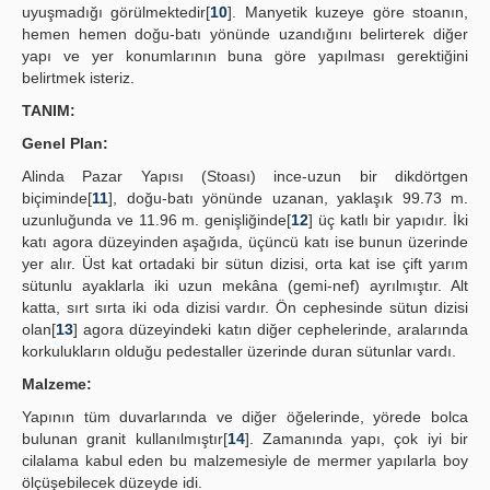
uyuşmadığı görülmektedir[
10
]. Manyetik kuzeye göre stoanın,
hemen hemen doğu-batı yönünde uzandığını belirterek diğer
yapı ve yer konumlarının buna göre yapılması gerektiğini
belirtmek isteriz.
TANIM:
Genel Plan:
Alinda Pazar Yapısı (Stoası) ince-uzun bir dikdörtgen
biçiminde[
11
], doğu-batı yönünde uzanan, yaklaşık 99.73 m.
uzunluğunda ve 11.96 m. genişliğinde[
12
] üç katlı bir yapıdır. İki
katı agora düzeyinden aşağıda, üçüncü katı ise bunun üzerinde
yer alır. Üst kat ortadaki bir sütun dizisi, orta kat ise çift yarım
sütunlu ayaklarla iki uzun mekâna (gemi-nef) ayrılmıştır. Alt
katta, sırt sırta iki oda dizisi vardır. Ön cephesinde sütun dizisi
olan[
13
] agora düzeyindeki katın diğer cephelerinde, aralarında
korkulukların olduğu pedestaller üzerinde duran sütunlar vardı.
Malzeme:
Yapının tüm duvarlarında ve diğer öğelerinde, yörede bolca
bulunan granit kullanılmıştır[
14
]. Zamanında yapı, çok iyi bir
cilalama kabul eden bu malzemesiyle de mermer yapılarla boy
ölçüşebilecek düzeyde idi.