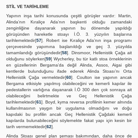
STİL VE TARİHLEME
Yapının inşa tarihi konusunda çeşitli görüşler vardır: Martin,
Alinda’nın Kıraliçe Ada’nın başkenti olduğu zamandaki
zenginliğine dayanarak yapının bu dönemde yapıldığı
görüşünden hareketle stoayı İ.Ö. 3. yüzyılın başlarına
tarihlemektedir[
57
]. Robert ise Kıraliçe Ada’nın inşa programı
çerçevesinde yapımına başlanıldığı ve geç 3. yüzyılda
tamamlandığı görüşündedir[
58
]. Dinsmoor, Hellenistik Çağa ait
olduğunu söylerken[
59
] Wycherley, bu tür katlı stoa örneklerinin
en güzellerinin Bergama’da değil Alinda, Assos, Aigai gibi
kentlerde bulunduğunu ifade ederek Alinda Stoası’nı Orta
Hellenistik Çağa vermektedir[
60
]. Coulton ise yapının ancak
Bergama etkisiyle yapılmış olabileceğini ve kemerli kapılar ile
pedestallerin varlığına dayanarak İ.Ö 300 den çok sonraya ait
olabileceğini belirtmekte ve Geç Hellenistik Çağa
tarihlemektedir[
61
]. Boyd, kyma reversa profilinin kemer alnında
kullanılmasının yaygın bir uygulama olmadığını ve doğu
kapıdaki bu profilin ancak Geç Hellenistik Çağdaki kemerli
kapılarda bulunabileceğini söylemekte fakat yapı için kesin bir
tarih vermemektedir[
62
].
Alinda Stoası genel plan şeması bakımından, daha önce de