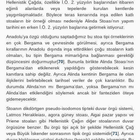
Hellenistik Çağda, özellikle İ.Ö. 2. yüzyılın başlarından itibaren
eğimli alanlarda veya tepelerde kurulan kentlerde
yaygınlaşmaktadır. Böylece teras kenarında inşa edilen katlı
stoaların bir örneği olması nedeniyle Alinda Stoası’nın yapım
tarihini en erken İ.Ö. 2. yüzyılın başlarına getirmek istiyoruz.
Anadolu’ya özgü olduğunu saptadığımız bu stoa tipi örneklerinin
en çok Bergama ve çevresinde görülmesi, ayrıca Bergama
kırallarının Anadolu dışında inşa ettirdikleri çoğu stoaların katlı
olmaları, bu tipin Bergama mimarlığına bağlanması gerektiği
düşüncesini doğurmuştur[
70
]. Bununla birlikte Alinda Stoası’nın
Bergama’dan etkilenerek yapıldığını gösterebilecek kesin
kanıtlara sahip değiliz. Ayrıca Alinda kentinin Bergama ile olan
ilişkilerini belirtebilecek tarihsel veriler de çok karanlıktır. Bu
durumda Alinda’nın mı Bergama’dan, yoksa Bergama’nın mı
Alinda’dan etkilendiğini söylemek ancak bir fanteziden öteye
gidemeyecektir.
Stoanın dikdörtgen pseudo-isodomos tipteki duvar örgü sistemi,
Latmos Herakleiası, agora güney stoası, Aigai pazar yapısı ve
Priene stoaları gibi Hellenistik Çağın diğer stoalarının duvar
örgüsüne benzer. Bu örgü tipi açık bir şekilde Hellenistik Çağ
veya Büyük İskender sonrasının tipik örgü sistemidir[
71
]. Ayrıca
duvar bloklarının yüzleri dışbükey (bosajlı) şekilde işlenmiştir. Bu