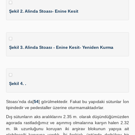
Şekil 2. Alinda Stoası- Enine Kesit
Şekil 3. Alinda Stoası - Enine Kesit- Yeniden Kurma
Şekil 4. .
Stoası’nda da[
54
] görülmektedir. Fakat bu yapıdaki sütunlar İon
tipindedir ve pedestaller üzerine oturmamaktadırlar.
Dış sütunların aks aralıklarını 2.35 m. olarak düşündüğümüzden
agorada rastladığımız ve aşınmış olmalarına karşın halen 2.32
m. lik uzunluğunu koruyan iki arşirav blokunun yapıya ait
olabileceği kanısına vardık. İki faskialı, üstünde dışbükey bir