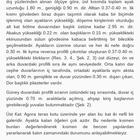
dış yüzlerinden alınan ölçüye göre, üst kısımda toplam ayak
uzunluğu 1.80 m., genişliği 0.90 m. dir. Alttan 0.37-0.40 m. lik
kısmı gövdeden biraz dışarı taşıntılı olarak kaba bir biçimde
işlenmiş olan ayakların yüksekliği, döşeme kirişlerinin oturduğu
alt kat bölme duvarından başlık üstüne kadar 2.95 m. dir.
Abakus yüksekliği 0.22 m. olan başlıkların 0.15 m. yükseklikteki
ekinusundan sütun gövdesine kabaca belirtilmiş bir bilezikle
geçilmektedir. Ayakların üzerine oturan ve her iki nefe doğru
0.30 m. lik kyma reversa profilli çıkıntılar oluşturan 0.37-0.40 m.
yükseklikteki blokların (Res. 3, 4., Şek. 2, 3) üst düzeyi, ön ve
arka duvardaki profilli sıra ile aynı seviyededir. Orta katın dar
cephe duvarlarının iç tarafında, ortadaki ayaklarla aynı aksta
olan, 0.90 m. genişlikte ve duvar yüzünden 0.30 m. dışarı çıkan,
Dor başlıklı pilasterler vardır.
Güney duvardaki profilli sıranın üstündeki taş sırasında, duvar iç
yüzünde 0.70 m. aralıklarla açılmış, ahşap kiriş başlarının
girebileceği yuvalar bulunmaktadır (Şek. 2).
Üst Kat: Agora teras kotu üzerinde yer alan bu kat iki nefli bir
galeridir. Ayakta kalan öğeleri çok azdır. Bu nedenle kısmen
bunları değerlendirerek kısmen de benzer yapılardan
yararlanarak katın zamanındaki durumunu anlayabilmekteyiz.