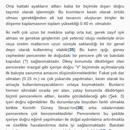
Orta kattaki ayakların altları kaba bir biçimde dışarı doğru
taşıntılı olarak işlenmiştir. Bu kısımların kesin olarak örtülü
olması gerektiğinden alt kat tavanını oluşturan kirişler ile
döşeme kaplamasının toplam yüksekliği 0.40 m. olmalıdır.
İki nefli çok uzun bir mekâna sahip orta kat, gerek zayıf ışık
alması ve gerekse girişlerinin çok yetersiz oluşu nedeniyle ürün
veya üretim mallarının uzun süreyle saklandığı bir tür genel
depo olarak kullanılmış olabilir[
35
]. Bu katın ışığı, güney
cephedeki pencereler ile doğudaki bir pencere çifti ve batıdaki
kapıdan (?) sağlanmaktadır. Dikey konumda dikdörtgen olan
pencereler mazgal gibi içeriye doğru “V” biçiminde açılmalarıyla
ilk bakışta savunma amacını düşündürmekledirler. Fakat çok dar
olmaları (0.15 m.) ve çok yukarıda yapılmaları, kesin olarak bu
amaçla kullanılamayacaklarını ortaya koymaktadır. Bunların
hemen altındaki sırada yer alan, yatay konumda dikdörtgen
biçimli pencerelerin altları, kesitte görülebileceği gibi (Şek. 3)
içeri doğru eğimlidirler. Bu durumlarıyla boyutları farklı olmakla
birlikte Korinth Güney Stoası’nın[
36
] arka odalarındaki
pencerelere çok benzemektedirler. Pencerelerin bu şekilde
içeriye doğru eğimli yapılmaları ile doğal aydınlatma artırılmakta
ve özellikle havalandırma daha iyi sağlanmaktadır. Batıdaki