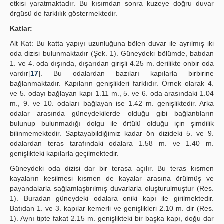
etkisi yaratmaktadır. Bu kısımdan sonra kuzeye doğru duvar
örgüsü de farklılık göstermektedir.
Katlar:
Alt Kat: Bu katta yapıyı uzunluğuna bölen duvar ile ayrılmış iki
oda dizisi bulunmaktadır (Şek. 1). Güneydeki bölümde, batıdan
1. ve 4. oda dışında, dışarıdan girişli 4.25 m. derilikte onbir oda
vardır[
17
]. Bu odalardan bazıları kapılarla birbirine
bağlanmaktadır. Kapıların genişlikleri farklıdır. Örnek olarak 4.
ve 5. odayı bağlayan kapı 1.11 m., 5. ve 6. oda arasındaki 1.04
m., 9. ve 10. odaları bağlayan ise 1.42 m. genişliktedir. Arka
odalar arasında güneydekilerde olduğu gibi bağlantıların
bulunup bulunmadığı dolgu ile örtülü olduğu için şimdilik
bilinmemektedir. Saptayabildiğimiz kadar ön dizideki 5. ve 9.
odalardan teras tarafındaki odalara 1.58 m. ve 1.40 m.
genişlikteki kapılarla geçilmektedir.
Güneydeki oda dizisi dar bir terasa açılır. Bu teras kısmen
kayaların kesilmesi kısmen de kayalar arasına örülmüş ve
payandalarla sağlamlaştırılmış duvarlarla oluşturulmuştur (Res.
1). Buradan güneydeki odalara oniki kapı ile girilmektedir.
Batıdan 1. ve 3. kapılar kemerli ve genişlikleri 2.10 m. dir (Res.
1). Aynı tipte fakat 2.15 m. genişlikteki bir başka kapı, doğu dar