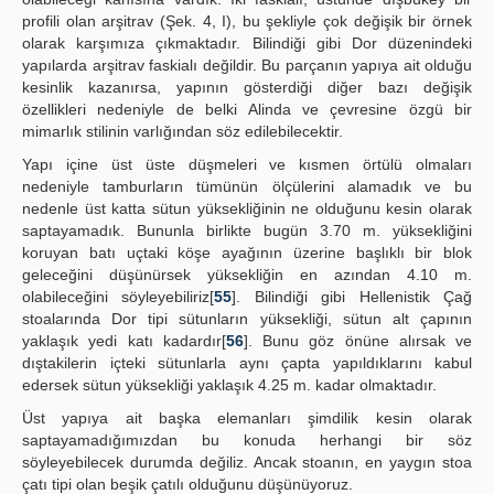
profili olan arşitrav (Şek. 4, I), bu şekliyle çok değişik bir örnek
olarak karşımıza çıkmaktadır. Bilindiği gibi Dor düzenindeki
yapılarda arşitrav faskialı değildir. Bu parçanın yapıya ait olduğu
kesinlik kazanırsa, yapının gösterdiği diğer bazı değişik
özellikleri nedeniyle de belki Alinda ve çevresine özgü bir
mimarlık stilinin varlığından söz edilebilecektir.
Yapı içine üst üste düşmeleri ve kısmen örtülü olmaları
nedeniyle tamburların tümünün ölçülerini alamadık ve bu
nedenle üst katta sütun yüksekliğinin ne olduğunu kesin olarak
saptayamadık. Bununla birlikte bugün 3.70 m. yüksekliğini
koruyan batı uçtaki köşe ayağının üzerine başlıklı bir blok
geleceğini düşünürsek yüksekliğin en azından 4.10 m.
olabileceğini söyleyebiliriz[
55
]. Bilindiği gibi Hellenistik Çağ
stoalarında Dor tipi sütunların yüksekliği, sütun alt çapının
yaklaşık yedi katı kadardır[
56
]. Bunu göz önüne alırsak ve
dıştakilerin içteki sütunlarla aynı çapta yapıldıklarını kabul
edersek sütun yüksekliği yaklaşık 4.25 m. kadar olmaktadır.
Üst yapıya ait başka elemanları şimdilik kesin olarak
saptayamadığımızdan bu konuda herhangi bir söz
söyleyebilecek durumda değiliz. Ancak stoanın, en yaygın stoa
çatı tipi olan beşik çatılı olduğunu düşünüyoruz.