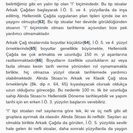
belirttiğimiz gibi en yalın tip olan “I” biçimindedir. Bu tip stoalar
Arkaik Çağdan başlayarak İ.Ö. 5. ve 4. yüzyıllarda da inşa
edilmiş, Hellenistik Çağda uygulanan plan tipleri içinde ise en
yaygını olmuştur[
63
]. Bu tip stoalar her devirde görüldüğünden
stoanın “I” biçiminde olması tarihleme açısından bize pek
yardımcı olmamaktadır.
Arkaik Çağ stoalarında boyutlar küçüktür[
64
], İ.Ö. 5. ve 4. yüzyıl
örneklerinde[
65
] boyutlar genellikle büyümekte, Hellenistik
Çağda ise çok artmakta ve uzunluğu 150 m. yi aşanlarına
rastlanmaktadır[
66
]. Boyutların özellikle uzunlukların az veya
fazla olması kesin tarih verme yönünden rol oynamamakla
birlikte, hiç olmazsa yüzyıl olarak tarihlemede yardımcı
olabilmektedir. Alinda Stoası’nı Arkaik ve Klasik Çağ stoa
örnekleriyle (Bk. dip n. 64, 65) kıyaslayacak olursak oldukça
uzun olduğunu göreceğiz. Bu nedenle 100 m. lik bir uzunluğa
sahip Alinda Stoası’nı Hellenistik Döneme tarihleyebilir ve yapım
tarihi için en erken İ.Ö. 3. yüzyılın başlarını verebiliriz.
“I” tipi stoaları nef sayılarına göre tek, iki ve üç nefli gibi alt
gruplara ayırmak da olasıdır. Alinda Stoası iki neflidir. Sayıları az
olmakla birlikte Arkaik Çağda da görülen, İ.Ö. 5. yüzyılda sevilir
hale gelen iki nefli stoalar, daha sonraki yüzyıllarda da yaygın