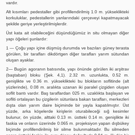
vardır.
Alt kısımları pedestaller gibi profillendirilmiş 1.0 m. yükseklikteki
korkuluklar, pedestallerin yanlarındaki çerçeveyi kapatmayacak
şekilde geriye yerleştirilmişlerdir.
Üst kata ait olabileceğini düşündüğümüz in situ olmayan diğer
yapı öğeleri şunlardır:
1 — Çoğu yapı içine düşmüş durumda ve bazıları güney terasta
görülen, bir tarafları dikdörtgen diğer tarafları yarım sütundan
oluşan ayaklar.
2— Bugün agoranın batısında, yapı önünde görülen iki arşitrav
(baştaban) bloku (Şek. 4,1). 2.32 m. uzunlukta, 0.52 m.
genişlikte ve 0.36 m. yükseklikteki bu blokların soflitinde (alt
yüzlerinde), 0.08 m. aralıkta uzanan iki paralel çizgiden oluşan
soflit bantı vardır. Baş taraflardan 025 m. uzaklıkta başlayan ve
sofliti ortalayan bu çizgilerin sütunlara bakan tarafları, merkezleri
dışta olan yarım daire biçiminde bir yayla kapatılmıştır. Üst
yüzde, arka köşelerde kirişlerin oturabileceği sığ kesimler
bulunur, ön yüzde, alttaki 0.13 m. üstteki 0.14 m. genişlikte iki
faskia ve onların üzerinde 0.065 m. projeksiyon yapan dışbükey
biçimde profillendirilmiş bir silme bulunmaktadır. Bu silmeden