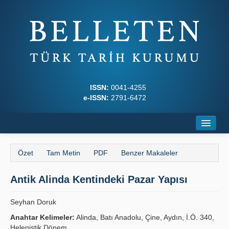
ISSN:
0041-4255
e-ISSN:
2791-6472
Ana Sayfa
Özet
Tam Metin
PDF
Benzer Makaleler
Hakkında
Antik Alinda Kentindeki Pazar Yapısı
Dergi Kurulları
Yazım Kuralları
Seyhan Doruk
Anahtar Kelimeler:
Alinda, Batı Anadolu, Çine, Aydın, İ.Ö. 340,
İlkeler
Helenistik Dönem