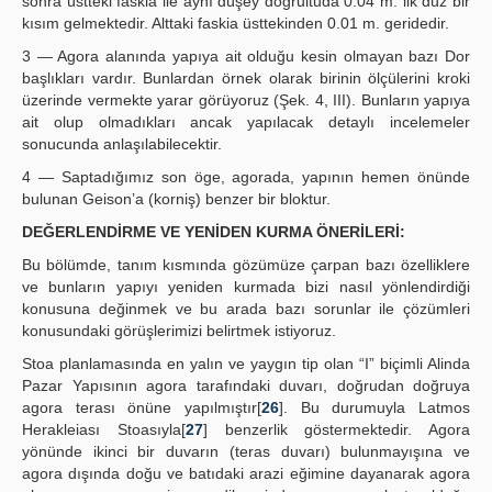
sonra üstteki faskia ile aynı düşey doğrultuda 0.04 m. lik düz bir
kısım gelmektedir. Alttaki faskia üsttekinden 0.01 m. geridedir.
3 — Agora alanında yapıya ait olduğu kesin olmayan bazı Dor
başlıkları vardır. Bunlardan örnek olarak birinin ölçülerini kroki
üzerinde vermekte yarar görüyoruz (Şek. 4, III). Bunların yapıya
ait olup olmadıkları ancak yapılacak detaylı incelemeler
sonucunda anlaşılabilecektir.
4 — Saptadığımız son öge, agorada, yapının hemen önünde
bulunan Geison’a (korniş) benzer bir bloktur.
DEĞERLENDİRME VE YENİDEN KURMA ÖNERİLERİ:
Bu bölümde, tanım kısmında gözümüze çarpan bazı özelliklere
ve bunların yapıyı yeniden kurmada bizi nasıl yönlendirdiği
konusuna değinmek ve bu arada bazı sorunlar ile çözümleri
konusundaki görüşlerimizi belirtmek istiyoruz.
Stoa planlamasında en yalın ve yaygın tip olan “I” biçimli Alinda
Pazar Yapısının agora tarafındaki duvarı, doğrudan doğruya
agora terası önüne yapılmıştır[
26
]. Bu durumuyla Latmos
Herakleiası Stoasıyla[
27
] benzerlik göstermektedir. Agora
yönünde ikinci bir duvarın (teras duvarı) bulunmayışına ve
agora dışında doğu ve batıdaki arazi eğimine dayanarak agora