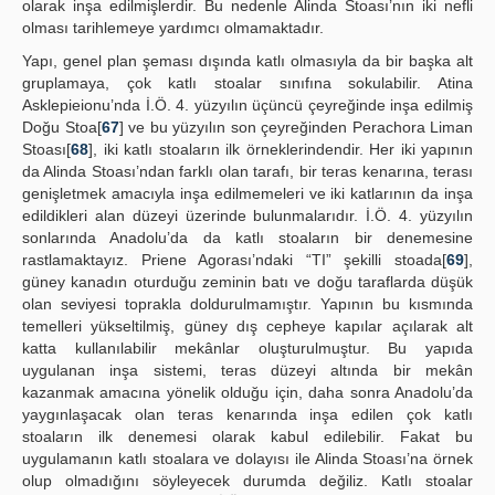
olarak inşa edilmişlerdir. Bu nedenle Alinda Stoası’nın iki nefli
olması tarihlemeye yardımcı olmamaktadır.
Yapı, genel plan şeması dışında katlı olmasıyla da bir başka alt
gruplamaya, çok katlı stoalar sınıfına sokulabilir. Atina
Asklepieionu’nda İ.Ö. 4. yüzyılın üçüncü çeyreğinde inşa edilmiş
Doğu Stoa[
67
] ve bu yüzyılın son çeyreğinden Perachora Liman
Stoası[
68
], iki katlı stoaların ilk örneklerindendir. Her iki yapının
da Alinda Stoası’ndan farklı olan tarafı, bir teras kenarına, terası
genişletmek amacıyla inşa edilmemeleri ve iki katlarının da inşa
edildikleri alan düzeyi üzerinde bulunmalarıdır. İ.Ö. 4. yüzyılın
sonlarında Anadolu’da da katlı stoaların bir denemesine
rastlamaktayız. Priene Agorası’ndaki “TI” şekilli stoada[
69
],
güney kanadın oturduğu zeminin batı ve doğu taraflarda düşük
olan seviyesi toprakla doldurulmamıştır. Yapının bu kısmında
temelleri yükseltilmiş, güney dış cepheye kapılar açılarak alt
katta kullanılabilir mekânlar oluşturulmuştur. Bu yapıda
uygulanan inşa sistemi, teras düzeyi altında bir mekân
kazanmak amacına yönelik olduğu için, daha sonra Anadolu’da
yaygınlaşacak olan teras kenarında inşa edilen çok katlı
stoaların ilk denemesi olarak kabul edilebilir. Fakat bu
uygulamanın katlı stoalara ve dolayısı ile Alinda Stoası’na örnek
olup olmadığını söyleyecek durumda değiliz. Katlı stoalar