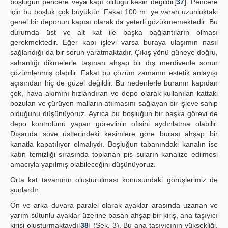
boşluğun pencere veya kapı olduğu kesin değildir[
37
]. Pencere
için bu boşluk çok büyüktür. Fakat 100 m. ye varan uzunluktaki
genel bir deponun kapısı olarak da yeterli gözükmemektedir. Bu
durumda üst ve alt kat ile başka bağlantıların olması
gerekmektedir. Eğer kapı işlevi varsa buraya ulaşımın nasıl
sağlandığı da bir sorun yaratmaktadır. Çıkış yönü güneye doğru,
sahanlığı dikmelerle taşınan ahşap bir dış merdivenle sorun
çözümlenmiş olabilir. Fakat bu çözüm zamanın estetik anlayışı
açısından hiç de güzel değildir. Bu nedenlerle buranın kapıdan
çok, hava akımını hızlandıran ve depo olarak kullanılan kattaki
bozulan ve çürüyen malların atılmasını sağlayan bir işleve sahip
olduğunu düşünüyoruz. Ayrıca bu boşluğun bir başka görevi de
depo kontrolünü yapan görevlinin ofisini aydınlatma olabilir.
Dışarıda söve üstlerindeki kesimlere göre burası ahşap bir
kanatla kapatılıyor olmalıydı. Boşluğun tabanındaki kanalın ise
katın temizliği sırasında toplanan pis suların kanalize edilmesi
amacıyla yapılmış olabileceğini düşünüyoruz.
Orta kat tavanının oluşturulması konusundaki görüşlerimiz de
şunlardır:
Ön ve arka duvara paralel olarak ayaklar arasında uzanan ve
yarım sütunlu ayaklar üzerine basan ahşap bir kiriş, ana taşıyıcı
kirişi oluşturmaktaydı[
38
] (Şek. 3). Bu ana taşıyıcının yüksekliği,