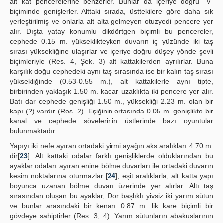
alt kat pencerelerine benzerler. Bunlar da içeriye doğru “V”
biçiminde genişlerler. Alttaki sırada, üsttekilere göre daha sık
yerleştirilmiş ve onlarla alt alta gelmeyen otuzyedi pencere yer
alır. Dışta yatay konumlu dikdörtgen biçimli bu pencereler,
cephede 0.15 m. yükseklikteyken duvarın iç yüzünde iki taş
sırası yüksekliğine ulaşırlar ve içeriye doğru düşey yönde şevli
biçimleriyle (Res. 4, Şek. 3) alt kattakilerden ayrılırlar. Buna
karşılık doğu cephedeki aynı taş sırasında ise bir kalın taş sırası
yüksekliğinde (0.53-0.55 m.), alt kattakilerle aynı tipte,
birbirinden yaklaşık 1.50 m. kadar uzaklıkta iki pencere yer alır.
Batı dar cephede genişliği 1.50 m., yüksekliği 2.23 m. olan bir
kapı (?) vardır (Res. 2). Eşiğinin ortasında 0.05 m. genişlikte bir
kanal ve cephede sövelerinin üstlerinde bazı oyuntular
bulunmaktadır.
Yapıyı iki nefe ayıran ortadaki yirmi ayağın aks aralıkları 4.70 m.
dir[
23
]. Alt kattaki odalar farklı genişliklerde olduklarından bu
ayaklar odaları ayıran enine bölme duvarları ile ortadaki duvarın
kesim noktalarına oturmazlar [
24
]; eşit aralıklarla, alt katta yapı
boyunca uzanan bölme duvarı üzerinde yer alırlar. Altı taş
sırasından oluşan bu ayaklar, Dor başlıklı yivsiz iki yarım sütun
ve bunlar arasındaki bir kenarı 0.87 m. lik kare biçimli bir
gövdeye sahiptirler (Res. 3, 4). Yarım sütunların abakuslarının