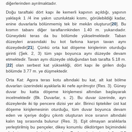
diğerlerinden ayrılmaktadır.
Doğu taraftaki dört kapı ile kemerli kapının açıldığı, yapının
yaklaşık 1 /4 ine yakın uzunluktaki kısmı, görülebildiği kadar,
enine duvarlarla bölünmemiş tek bir mekân oluşturur[
20
]. Bu
kısmın tabanı diğer taraflarınkinden 1.40 m. yukarıdadır.
Güneydeki teras da bu bölümde yükselmektedir. Taban
düzeyleri arasındaki bu kot farkına karşın tavan aynı
düzeydedir[
21
]. Çünkü orta kat döşeme kirişlerinin oturduğu
girinti (Şek. 2, 3) tüm yapı boyunca aynı düzeyde devam
etmektedir. Tavan aynı düzeyde olduğundan batı tarafta 5.18 m.
[
22
] olan serbest kat yüksekliği, dört kapı ile girilen doğu
bölümde 3.77 m. ye düşmektedir.
Orta Kat: Agora teras kotu altındaki bu kat, alt kat bölme
duvarları üzerindeki ayaklarla iki nefe ayrılmıştır (Res. 3). Güney
duvar bu katta döşeme kirişlemesi altından başlayarak
incelmektedir (Bk. Duvarlar, s. 2). Bu duvar üzerinde, ayrı
düzeylerde iki tip pencere dizisi yer alır. Birinci tiptekiler üst kat
döşeme kirişlemesinin oturduğu, tüm duvar boyunca devam
eden ve içeriye doğru çıkıntı oluşturan ince sıranın altındaki
kalın taş sırasında bulunur (Res. 3). Eşit olmayan aralıklarla
yerleştirilmiş bu pençeler, dikey konumlu dikdörtgen biçimindeki