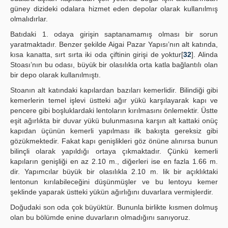
güney dizideki odalara hizmet eden depolar olarak kullanılmış
olmalıdırlar.
Batıdaki 1. odaya girişin saptanamamış olması bir sorun
yaratmaktadır. Benzer şekilde Aigai Pazar Yapısı’nın alt katında,
kısa kanatta, sırt sırta iki oda çiftinin girişi de yoktur[
32
]. Alinda
Stoası’nın bu odası, büyük bir olasılıkla orta katla bağlantılı olan
bir depo olarak kullanılmıştı.
Stoanın alt katındaki kapılardan bazıları kemerlidir. Bilindiği gibi
kemerlerin temel işlevi üstteki ağır yükü karşılayarak kapı ve
pencere gibi boşluklardaki lentoların kırılmasını önlemektir. Üstte
eşit ağırlıkta bir duvar yükü bulunmasına karşın alt kattaki onüç
kapıdan üçünün kemerli yapılması ilk bakışta gereksiz gibi
gözükmektedir. Fakat kapı genişlikleri göz önüne alınırsa bunun
bilinçli olarak yapıldığı ortaya çıkmaktadır. Çünkü kemerli
kapıların genişliği en az 2.10 m., diğerleri ise en fazla 1.66 m.
dir. Yapımcılar büyük bir olasılıkla 2.10 m. lik bir açıklıktaki
lentonun kırılabileceğini düşünmüşler ve bu lentoyu kemer
şeklinde yaparak üstteki yükün ağırlığını duvarlara vermişlerdir.
Doğudaki son oda çok büyüktür. Bununla birlikte kısmen dolmuş
olan bu bölümde enine duvarların olmadığını sanıyoruz.