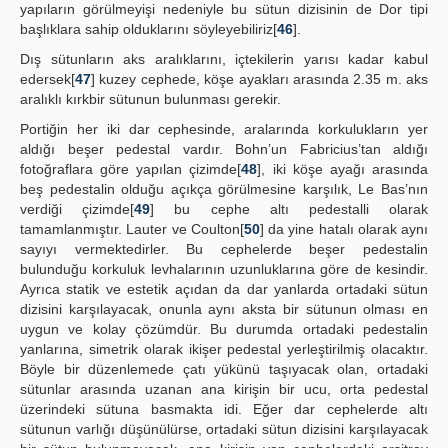
yapıların görülmeyişi nedeniyle bu sütun dizisinin de Dor tipi
başlıklara sahip olduklarını söyleyebiliriz[
46
].
Dış sütunların aks aralıklarını, içtekilerin yarısı kadar kabul
edersek[
47
] kuzey cephede, köşe ayakları arasında 2.35 m. aks
aralıklı kırkbir sütunun bulunması gerekir.
Portiğin her iki dar cephesinde, aralarında korkulukların yer
aldığı beşer pedestal vardır. Bohn’un Fabricius’tan aldığı
fotoğraflara göre yapılan çizimde[
48
], iki köşe ayağı arasında
beş pedestalin olduğu açıkça görülmesine karşılık, Le Bas’nın
verdiği çizimde[
49
] bu cephe altı pedestalli olarak
tamamlanmıştır. Lauter ve Coulton[
50
] da yine hatalı olarak aynı
sayıyı vermektedirler. Bu cephelerde beşer pedestalin
bulunduğu korkuluk levhalarının uzunluklarına göre de kesindir.
Ayrıca statik ve estetik açıdan da dar yanlarda ortadaki sütun
dizisini karşılayacak, onunla aynı aksta bir sütunun olması en
uygun ve kolay çözümdür. Bu durumda ortadaki pedestalin
yanlarına, simetrik olarak ikişer pedestal yerleştirilmiş olacaktır.
Böyle bir düzenlemede çatı yükünü taşıyacak olan, ortadaki
sütunlar arasında uzanan ana kirişin bir ucu, orta pedestal
üzerindeki sütuna basmakta idi. Eğer dar cephelerde altı
sütunun varlığı düşünülürse, ortadaki sütun dizisini karşılayacak