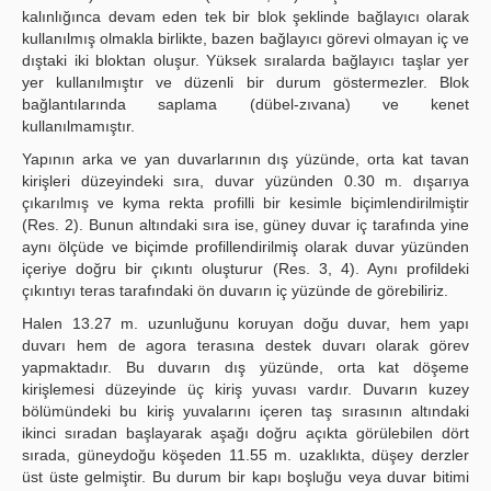
kalınlığınca devam eden tek bir blok şeklinde bağlayıcı olarak
kullanılmış olmakla birlikte, bazen bağlayıcı görevi olmayan iç ve
dıştaki iki bloktan oluşur. Yüksek sıralarda bağlayıcı taşlar yer
yer kullanılmıştır ve düzenli bir durum göstermezler. Blok
bağlantılarında saplama (dübel-zıvana) ve kenet
kullanılmamıştır.
Yapının arka ve yan duvarlarının dış yüzünde, orta kat tavan
kirişleri düzeyindeki sıra, duvar yüzünden 0.30 m. dışarıya
çıkarılmış ve kyma rekta profilli bir kesimle biçimlendirilmiştir
(Res. 2). Bunun altındaki sıra ise, güney duvar iç tarafında yine
aynı ölçüde ve biçimde profillendirilmiş olarak duvar yüzünden
içeriye doğru bir çıkıntı oluşturur (Res. 3, 4). Aynı profildeki
çıkıntıyı teras tarafındaki ön duvarın iç yüzünde de görebiliriz.
Halen 13.27 m. uzunluğunu koruyan doğu duvar, hem yapı
duvarı hem de agora terasına destek duvarı olarak görev
yapmaktadır. Bu duvarın dış yüzünde, orta kat döşeme
kirişlemesi düzeyinde üç kiriş yuvası vardır. Duvarın kuzey
bölümündeki bu kiriş yuvalarını içeren taş sırasının altındaki
ikinci sıradan başlayarak aşağı doğru açıkta görülebilen dört
sırada, güneydoğu köşeden 11.55 m. uzaklıkta, düşey derzler
üst üste gelmiştir. Bu durum bir kapı boşluğu veya duvar bitimi