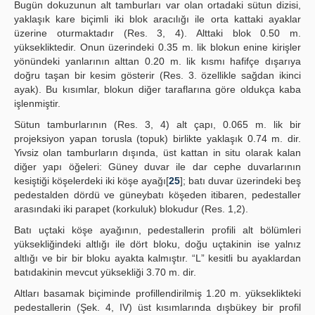
Bugün dokuzunun alt tamburları var olan ortadaki sütun dizisi,
yaklaşık kare biçimli iki blok aracılığı ile orta kattaki ayaklar
üzerine oturmaktadır (Res. 3, 4). Alttaki blok 0.50 m.
yüksekliktedir. Onun üzerindeki 0.35 m. lik blokun enine kirişler
yönündeki yanlarının alttan 0.20 m. lik kısmı hafifçe dışarıya
doğru taşan bir kesim gösterir (Res. 3. özellikle sağdan ikinci
ayak). Bu kısımlar, blokun diğer taraflarına göre oldukça kaba
işlenmiştir.
Sütun tamburlarının (Res. 3, 4) alt çapı, 0.065 m. lik bir
projeksiyon yapan torusla (topuk) birlikte yaklaşık 0.74 m. dir.
Yivsiz olan tamburların dışında, üst kattan in situ olarak kalan
diğer yapı öğeleri: Güney duvar ile dar cephe duvarlarının
kesiştiği köşelerdeki iki köşe ayağı[
25
]; batı duvar üzerindeki beş
pedestalden dördü ve güneybatı köşeden itibaren, pedestaller
arasındaki iki parapet (korkuluk) blokudur (Res. 1,2).
Batı uçtaki köşe ayağının, pedestallerin profili alt bölümleri
yüksekliğindeki altlığı ile dört bloku, doğu uçtakinin ise yalnız
altlığı ve bir bir bloku ayakta kalmıştır. “L” kesitli bu ayaklardan
batıdakinin mevcut yüksekliği 3.70 m. dir.
Altları basamak biçiminde profillendirilmiş 1.20 m. yükseklikteki
pedestallerin (Şek. 4, IV) üst kısımlarında dışbükey bir profil