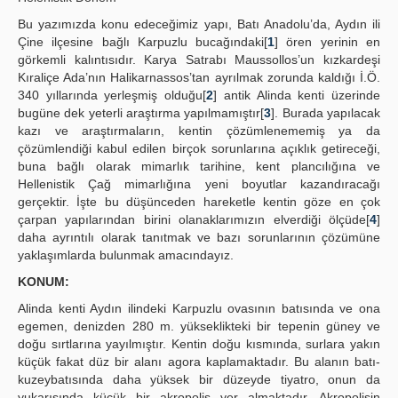
Yayın Politikaları
Bu yazımızda konu edeceğimiz yapı, Batı Anadolu’da, Aydın ili
Çine ilçesine bağlı Karpuzlu bucağındaki[
1
] ören yerinin en
Kılavuzlar
görkemli kalıntısıdır. Karya Satrabı Maussollos’un kızkardeşi
Kıraliçe Ada’nın Halikarnassos’tan ayrılmak zorunda kaldığı İ.Ö.
İletişim
340 yıllarında yerleşmiş olduğu[
2
] antik Alinda kenti üzerinde
bugüne dek yeterli araştırma yapılmamıştır[
3
]. Burada yapılacak
kazı ve araştırmaların, kentin çözümlenememiş ya da
çözümlendiği kabul edilen birçok sorunlarına açıklık getireceği,
buna bağlı olarak mimarlık tarihine, kent plancılığına ve
Hellenistik Çağ mimarlığına yeni boyutlar kazandıracağı
gerçektir. İşte bu düşünceden hareketle kentin göze en çok
çarpan yapılarından birini olanaklarımızın elverdiği ölçüde[
4
]
daha ayrıntılı olarak tanıtmak ve bazı sorunlarının çözümüne
yaklaşımlarda bulunmak amacındayız.
KONUM:
Alinda kenti Aydın ilindeki Karpuzlu ovasının batısında ve ona
egemen, denizden 280 m. yükseklikteki bir tepenin güney ve
doğu sırtlarına yayılmıştır. Kentin doğu kısmında, surlara yakın
küçük fakat düz bir alanı agora kaplamaktadır. Bu alanın batı-
kuzeybatısında daha yüksek bir düzeyde tiyatro, onun da
yukarısında küçük bir akropolis yer almaktadır. Akropolisin