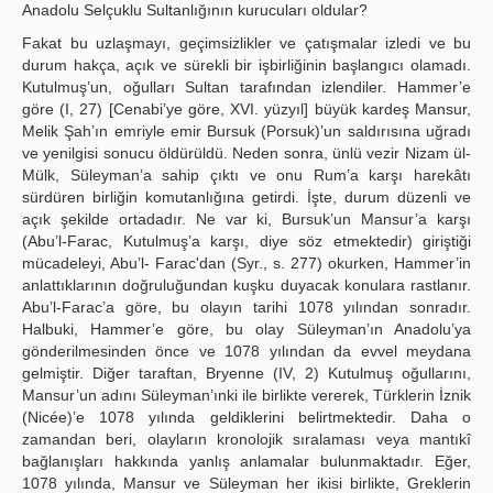
Anadolu Selçuklu Sultanlığının kurucuları oldular?
Fakat bu uzlaşmayı, geçimsizlikler ve çatışmalar izledi ve bu
durum hakça, açık ve sürekli bir işbirliğinin başlangıcı olamadı.
Kutulmuş’un, oğulları Sultan tarafından izlendiler. Hammer’e
göre (I, 27) [Cenabi’ye göre, XVI. yüzyıl] büyük kardeş Mansur,
Melik Şah’ın emriyle emir Bursuk (Porsuk)’un saldırısına uğradı
ve yenilgisi sonucu öldürüldü. Neden sonra, ünlü vezir Nizam ül-
Mülk, Süleyman’a sahip çıktı ve onu Rum’a karşı harekâtı
sürdüren birliğin komutanlığına getirdi. İşte, durum düzenli ve
açık şekilde ortadadır. Ne var ki, Bursuk’un Mansur’a karşı
(Abu’l-Farac, Kutulmuş’a karşı, diye söz etmektedir) giriştiği
mücadeleyi, Abu’l- Farac'dan (Syr., s. 277) okurken, Hammer’in
anlattıklarının doğruluğundan kuşku duyacak konulara rastlanır.
Abu’l-Farac’a göre, bu olayın tarihi 1078 yılından sonradır.
Halbuki, Hammer’e göre, bu olay Süleyman’ın Anadolu’ya
gönderilmesinden önce ve 1078 yılından da evvel meydana
gelmiştir. Diğer taraftan, Bryenne (IV, 2) Kutulmuş oğullarını,
Mansur’un adını Süleyman’ınki ile birlikte vererek, Türklerin İznik
(Nicée)’e 1078 yılında geldiklerini belirtmektedir. Daha o
zamandan beri, olayların kronolojik sıralaması veya mantıkî
bağlanışları hakkında yanlış anlamalar bulunmaktadır. Eğer,
1078 yılında, Mansur ve Süleyman her ikisi birlikte, Greklerin