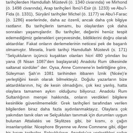
tarihçilerden Hamdullah Müstevli (ö. 1340 civarında) ve Mirhond
(ö. 1498 civarında), Arap tarihçileri İbnü’l-Esir (ö. 1233) ve Abu’l-
Fida (ö. 1331), Süryânî tarihçiler Michel (ö. 1177) ve Abu’l-Farac
(ö. 1286) eserlerinde, daha az özenli, ancak daha çok bilgiye
rastlanır. Bu tarihçilerin tamamı, bu olaylardan çok daha
sonraları yaşamışlardır. Bu tarihçiler, değerini henüz tespit
edemediğimiz gelenekleri çerçevesinde, bildiklerini doğru olarak
aktardılar. Fakat onların derlemelerinin neticesi pek de başarılı
olmamıştır. Mesela, İranlı tarihçi Hamdullah Müstevli (s. 171)
“Selçukluların üçüncü kuşaktan olanları hicri 480 yılından bu
yana (8 Nisan 1087’den başlayarak) Anadolu Rum ülkesinde
saltanat sürdüler” der. Oysa, Anne Comnene’in belirttiğine göre,
Süleyman Şah’ın 1081 tarihinden itibaren İznik (Nicée)’e
yerleştiğini kesin olarak bilmekteyiz. Doğulu yazarların bize
aktardıklarının, hiç de kesin olmadığını, çok kez yanlış, hatta
olaylara tamamen aykırı olduğunu biliyoruz. Anadolu Rum
Sultanlığının menşei hakkında, onların verdikleri bilgilere
kesinlikle güvenilmemelidir. Grek tarihçileri tarafından verilen
bilgilerden biraz daha fazla aydınlanmaktayız. Olaylara çok
yakından tanık olan ve Selçukluları tanımak için durumları uygun
bulunan Attaliatès ve Skylitzes gibi, bir kısmı, o çağın
insanlarıydılar. Nicephore Bryenne ve Anne Comnene gibi, diğer
bir kısım tarihçiler, Selçukluların, Anadolu’ya yerleştikleri çağın