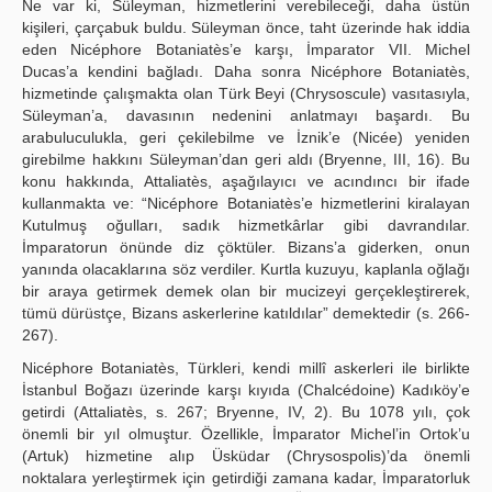
Ne var ki, Süleyman, hizmetlerini verebileceği, daha üstün
kişileri, çarçabuk buldu. Süleyman önce, taht üzerinde hak iddia
eden Nicéphore Botaniatès’e karşı, İmparator VII. Michel
Ducas’a kendini bağladı. Daha sonra Nicéphore Botaniatès,
hizmetinde çalışmakta olan Türk Beyi (Chrysoscule) vasıtasıyla,
Süleyman’a, davasının nedenini anlatmayı başardı. Bu
arabuluculukla, geri çekilebilme ve İznik’e (Nicée) yeniden
girebilme hakkını Süleyman’dan geri aldı (Bryenne, III, 16). Bu
konu hakkında, Attaliatès, aşağılayıcı ve acındıncı bir ifade
kullanmakta ve: “Nicéphore Botaniatès’e hizmetlerini kiralayan
Kutulmuş oğulları, sadık hizmetkârlar gibi davrandılar.
İmparatorun önünde diz çöktüler. Bizans’a giderken, onun
yanında olacaklarına söz verdiler. Kurtla kuzuyu, kaplanla oğlağı
bir araya getirmek demek olan bir mucizeyi gerçekleştirerek,
tümü dürüstçe, Bizans askerlerine katıldılar” demektedir (s. 266-
267).
Nicéphore Botaniatès, Türkleri, kendi millî askerleri ile birlikte
İstanbul Boğazı üzerinde karşı kıyıda (Chalcédoine) Kadıköy’e
getirdi (Attaliatès, s. 267; Bryenne, IV, 2). Bu 1078 yılı, çok
önemli bir yıl olmuştur. Özellikle, İmparator Michel’in Ortok’u
(Artuk) hizmetine alıp Üsküdar (Chrysospolis)’da önemli
noktalara yerleştirmek için getirdiği zamana kadar, İmparatorluk