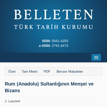
ISSN:
0041-4255
e-ISSN:
2791-6472
Ana Sayfa
Özet
Tam Metin
PDF
Benzer Makaleler
Hakkında
Rum (Anadolu) Sultanlığının Menşei ve
Dergi Kurulları
Bizans
Yazım Kuralları
J. Laurent
İlkeler