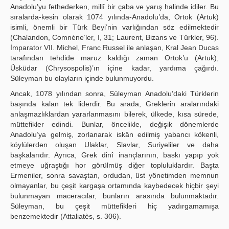
Anadolu’yu fethederken, millî bir çaba ve yarış halinde idiler. Bu
sıralarda-kesin olarak 1074 yılında-Anadolu’da, Ortok (Artuk)
isimli, önemli bir Türk Beyi’nin varlığından söz edilmektedir
(Chalandon, Comnène’ler, I, 31; Laurent, Bizans ve Türkler, 96).
İmparator VII. Michel, Franc Russel ile anlaşan, Kral Jean Ducas
tarafından tehdide maruz kaldığı zaman Ortok’u (Artuk),
Üsküdar (Chrysospolis)’ın içine kadar, yardıma çağırdı.
Süleyman bu olayların içinde bulunmuyordu.
Ancak, 1078 yılından sonra, Süleyman Anadolu’daki Türklerin
başında kalan tek liderdir. Bu arada, Greklerin aralarındaki
anlaşmazlıklardan yararlanmasını bilerek, ülkede, kısa sürede,
müttefikler edindi. Bunlar, öncelikle, değişik dönemlerde
Anadolu’ya gelmiş, zorlanarak iskân edilmiş yabancı kökenli,
köylülerden oluşan Ulaklar, Slavlar, Suriyeliler ve daha
başkalarıdır. Ayrıca, Grek dinî inançlarının, baskı yapıp yok
etmeye uğraştığı hor görülmüş diğer topluluklardır. Başta
Ermeniler, sonra savaştan, ordudan, üst yönetimden memnun
olmayanlar, bu çeşit kargaşa ortamında kaybedecek hiçbir şeyi
bulunmayan maceracılar, bunların arasında bulunmaktadır.
Süleyman, bu çeşit müttefikleri hiç yadırgamamışa
benzemektedir (Attaliatès, s. 306).