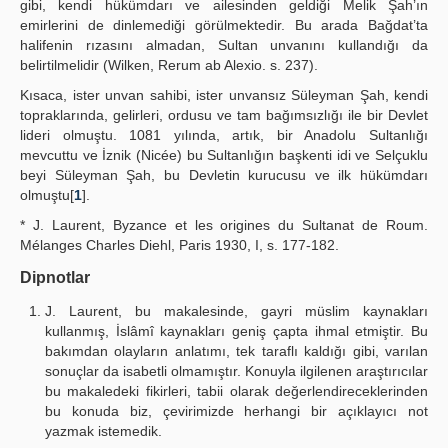
gibi, kendi hükümdarı ve ailesinden geldiği Melik Şah’ın
emirlerini de dinlemediği görülmektedir. Bu arada Bağdat’ta
halifenin rızasını almadan, Sultan unvanını kullandığı da
belirtilmelidir (Wilken, Rerum ab Alexio. s. 237).
Kısaca, ister unvan sahibi, ister unvansız Süleyman Şah, kendi
topraklarında, gelirleri, ordusu ve tam bağımsızlığı ile bir Devlet
lideri olmuştu. 1081 yılında, artık, bir Anadolu Sultanlığı
mevcuttu ve İznik (Nicée) bu Sultanlığın başkenti idi ve Selçuklu
beyi Süleyman Şah, bu Devletin kurucusu ve ilk hükümdarı
olmuştu[
1
].
* J. Laurent, Byzance et les origines du Sultanat de Roum.
Mélanges Charles Diehl, Paris 1930, I, s. 177-182.
Dipnotlar
J. Laurent, bu makalesinde, gayri müslim kaynakları
kullanmış, İslâmî kaynakları geniş çapta ihmal etmiştir. Bu
bakımdan olayların anlatımı, tek taraflı kaldığı gibi, varılan
sonuçlar da isabetli olmamıştır. Konuyla ilgilenen araştırıcılar
bu makaledeki fikirleri, tabii olarak değerlendireceklerinden
bu konuda biz, çevirimizde herhangi bir açıklayıcı not
yazmak istemedik.