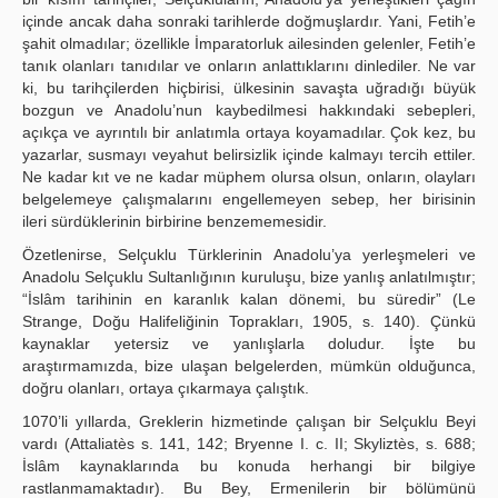
içinde ancak daha sonraki tarihlerde doğmuşlardır. Yani, Fetih’e
şahit olmadılar; özellikle İmparatorluk ailesinden gelenler, Fetih’e
tanık olanları tanıdılar ve onların anlattıklarını dinlediler. Ne var
ki, bu tarihçilerden hiçbirisi, ülkesinin savaşta uğradığı büyük
bozgun ve Anadolu’nun kaybedilmesi hakkındaki sebepleri,
açıkça ve ayrıntılı bir anlatımla ortaya koyamadılar. Çok kez, bu
yazarlar, susmayı veyahut belirsizlik içinde kalmayı tercih ettiler.
Ne kadar kıt ve ne kadar müphem olursa olsun, onların, olayları
belgelemeye çalışmalarını engellemeyen sebep, her birisinin
ileri sürdüklerinin birbirine benzememesidir.
Özetlenirse, Selçuklu Türklerinin Anadolu’ya yerleşmeleri ve
Anadolu Selçuklu Sultanlığının kuruluşu, bize yanlış anlatılmıştır;
“İslâm tarihinin en karanlık kalan dönemi, bu süredir” (Le
Strange, Doğu Halifeliğinin Toprakları, 1905, s. 140). Çünkü
kaynaklar yetersiz ve yanlışlarla doludur. İşte bu
araştırmamızda, bize ulaşan belgelerden, mümkün olduğunca,
doğru olanları, ortaya çıkarmaya çalıştık.
1070’li yıllarda, Greklerin hizmetinde çalışan bir Selçuklu Beyi
vardı (Attaliatès s. 141, 142; Bryenne I. c. II; Skyliztès, s. 688;
İslâm kaynaklarında bu konuda herhangi bir bilgiye
rastlanmamaktadır). Bu Bey, Ermenilerin bir bölümünü