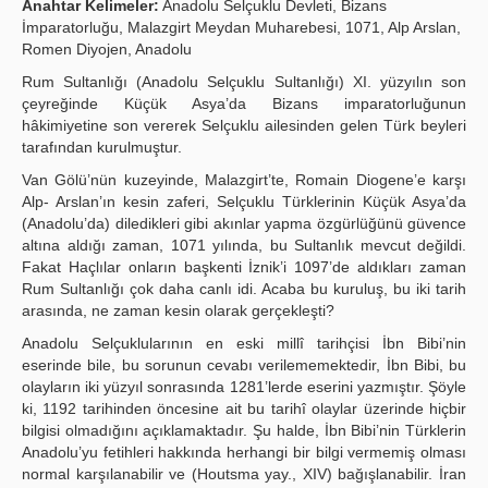
Anahtar Kelimeler:
Anadolu Selçuklu Devleti, Bizans
İmparatorluğu, Malazgirt Meydan Muharebesi, 1071, Alp Arslan,
Yayın Politikaları
Romen Diyojen, Anadolu
Kılavuzlar
Rum Sultanlığı (Anadolu Selçuklu Sultanlığı) XI. yüzyılın son
çeyreğinde Küçük Asya’da Bizans imparatorluğunun
İletişim
hâkimiyetine son vererek Selçuklu ailesinden gelen Türk beyleri
tarafından kurulmuştur.
Van Gölü’nün kuzeyinde, Malazgirt’te, Romain Diogene’e karşı
Alp- Arslan’ın kesin zaferi, Selçuklu Türklerinin Küçük Asya’da
(Anadolu’da) diledikleri gibi akınlar yapma özgürlüğünü güvence
altına aldığı zaman, 1071 yılında, bu Sultanlık mevcut değildi.
Fakat Haçlılar onların başkenti İznik’i 1097’de aldıkları zaman
Rum Sultanlığı çok daha canlı idi. Acaba bu kuruluş, bu iki tarih
arasında, ne zaman kesin olarak gerçekleşti?
Anadolu Selçuklularının en eski millî tarihçisi İbn Bibi’nin
eserinde bile, bu sorunun cevabı verilememektedir, İbn Bibi, bu
olayların iki yüzyıl sonrasında 1281’lerde eserini yazmıştır. Şöyle
ki, 1192 tarihinden öncesine ait bu tarihî olaylar üzerinde hiçbir
bilgisi olmadığını açıklamaktadır. Şu halde, İbn Bibi’nin Türklerin
Anadolu’yu fetihleri hakkında herhangi bir bilgi vermemiş olması
normal karşılanabilir ve (Houtsma yay., XIV) bağışlanabilir. İran