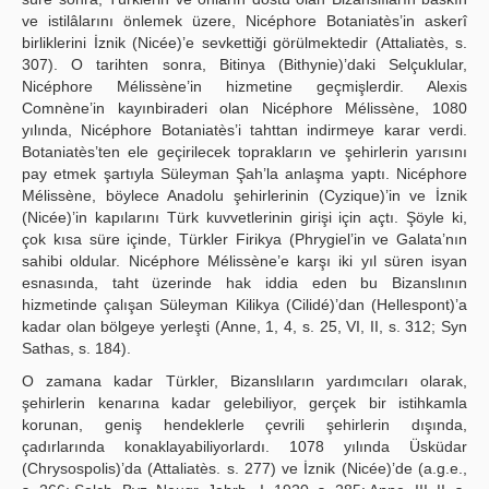
ve istilâlarını önlemek üzere, Nicéphore Botaniatès’in askerî
birliklerini İznik (Nicée)’e sevkettiği görülmektedir (Attaliatès, s.
307). O tarihten sonra, Bitinya (Bithynie)’daki Selçuklular,
Nicéphore Mélissène’in hizmetine geçmişlerdir. Alexis
Comnène’in kayınbiraderi olan Nicéphore Mélissène, 1080
yılında, Nicéphore Botaniatès’i tahttan indirmeye karar verdi.
Botaniatès’ten ele geçirilecek toprakların ve şehirlerin yarısını
pay etmek şartıyla Süleyman Şah’la anlaşma yaptı. Nicéphore
Mélissène, böylece Anadolu şehirlerinin (Cyzique)’in ve İznik
(Nicée)’in kapılarını Türk kuvvetlerinin girişi için açtı. Şöyle ki,
çok kısa süre içinde, Türkler Firikya (Phrygiel’in ve Galata’nın
sahibi oldular. Nicéphore Mélissène’e karşı iki yıl süren isyan
esnasında, taht üzerinde hak iddia eden bu Bizanslının
hizmetinde çalışan Süleyman Kilikya (Cilidé)’dan (Hellespont)’a
kadar olan bölgeye yerleşti (Anne, 1, 4, s. 25, VI, II, s. 312; Syn
Sathas, s. 184).
O zamana kadar Türkler, Bizanslıların yardımcıları olarak,
şehirlerin kenarına kadar gelebiliyor, gerçek bir istihkamla
korunan, geniş hendeklerle çevrili şehirlerin dışında,
çadırlarında konaklayabiliyorlardı. 1078 yılında Üsküdar
(Chrysospolis)’da (Attaliatès. s. 277) ve İznik (Nicée)’de (a.g.e.,