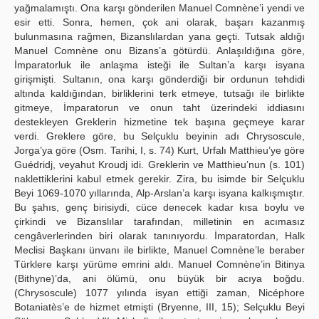
yağmalamıştı. Ona karşı gönderilen Manuel Comnène’i yendi ve
esir etti. Sonra, hemen, çok ani olarak, başarı kazanmış
bulunmasına rağmen, Bizanslılardan yana geçti. Tutsak aldığı
Manuel Comnène onu Bizans’a götürdü. Anlaşıldığına göre,
İmparatorluk ile anlaşma isteği ile Sultan’a karşı isyana
girişmişti. Sultanın, ona karşı gönderdiği bir ordunun tehdidi
altında kaldığından, birliklerini terk etmeye, tutsağı ile birlikte
gitmeye, İmparatorun ve onun taht üzerindeki iddiasını
destekleyen Greklerin hizmetine tek başına geçmeye karar
verdi. Greklere göre, bu Selçuklu beyinin adı Chrysoscule,
Jorga’ya göre (Osm. Tarihi, I, s. 74) Kurt, Urfalı Matthieu’ye göre
Guédridj, veyahut Kroudj idi. Greklerin ve Matthieu’nun (s. 101)
naklettiklerini kabul etmek gerekir. Zira, bu isimde bir Selçuklu
Beyi 1069-1070 yıllarında, Alp-Arslan’a karşı isyana kalkışmıştır.
Bu şahıs, genç birisiydi, cüce denecek kadar kısa boylu ve
çirkindi ve Bizanslılar tarafından, milletinin en acımasız
cengâverlerinden biri olarak tanınıyordu. İmparatordan, Halk
Meclisi Başkanı ünvanı ile birlikte, Manuel Comnène’le beraber
Türklere karşı yürüme emrini aldı. Manuel Comnène’in Bitinya
(Bithyne)’da, ani ölümü, onu büyük bir acıya boğdu.
(Chrysoscule) 1077 yılında isyan ettiği zaman, Nicéphore
Botaniatès’e de hizmet etmişti (Bryenne, III, 15); Selçuklu Beyi