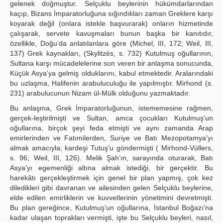
gelenek doğmuştur. Selçuklu beylerinin hükümdarlarından
kaçıp, Bizans İmparatorluğuna sığındıkları zaman Greklere karşı
koyarak değil (onlara istekle başvurarak) onların hizmetinde
çalışarak, servete kavuşmaları bunun başka bir kanıtıdır,
özellikle, Doğu’da anlatılanlara göre (Michel, III, 172; Weil, III,
137) Grek kaynakları, (Skylitzès, s. 732) Kutulmuş oğullarının,
Sultana karşı mücadelelerine son veren bir anlaşma sonucunda,
Küçük Asya’ya gelmiş olduklarını, kabul etmektedir. Aralarındaki
bu uzlaşma, Halifenin arabuluculuğu ile yapılmıştır. Mirhond (s.
231) arabulucunun Nizam ül-Mülk olduğunu yazmaktadır.
Bu anlaşma, Grek İmparatorluğunun, istememesine rağmen,
gerçek-leştirilmişti ve Sultan, amca çocukları Kutulmuş’un
oğullarına, birçok şeyi feda etmişti ve aynı zamanda Arap
emirlerinden ve Fatımilerden, Suriye ve Batı Mezopotamya’yı
almak amacıyla; kardeşi Tutuş’u göndermişti ( Mirhond-Vüllers,
s. 96; Weil, III, 126). Melik Şah’ın, sarayında oturarak, Batı
Asya’yı egemenliği altına almak istediği, bir gerçektir. Bu
harekâtı gerçekleştirmek için genel bir plan yapmış, çok kez
diledikleri gibi davranan ve ailesinden gelen Selçuklu beylerine,
elde edilen emirliklerin ve kuvvetlerinin yönetimini devretmişti.
Bu plan gereğince, Kutulmuş’un oğullarına, İstanbul Boğazı'na
kadar ulaşan toprakları vermişti, işte bu Selçuklu beyleri, nasıl,