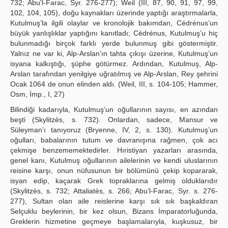
732; Abu'l-Farac, Syr. 276-277); Weil (III, 87, 90, 91, 97, 99,
102, 104, 105), doğu kaynakları üzerinde yaptığı araştırmalarla,
Kutulmuş’la ilgili olaylar ve kronolojik bakımdan, Cédrénus’un
büyük yanlışlıklar yaptığını kanıtladı; Cédrénus, Kutulmuş’u hiç
bulunmadığı birçok farklı yerde bulunmuş gibi göstermiştir.
Yalnız ne var ki, Alp-Arslan’ın tahta çıkışı üzerine, Kutulmuş’un
isyana kalkıştığı, şüphe götürmez. Ardından, Kutulmuş, Alp-
Arslan tarafından yenilgiye uğratılmış ve Alp-Arslan, Rey şehrini
Ocak 1064 de onun elinden aldı. (Weil, III, s. 104-105; Hammer,
Osm, İmp., I, 27)
Bilindiği kadarıyla, Kutulmuş’un oğullarının sayısı, en azından
beşti (Skylitzès, s. 732). Onlardan, sadece, Mansur ve
Süleyman’ı tanıyoruz (Bryenne, IV, 2, s. 130). Kutulmuş’un
oğulları, babalarının tutum ve davranışına rağmen, çok acı
çekmişe benzememektedirler. Hıristiyan yazarları arasında,
genel kanı, Kutulmuş oğullarının ailelerinin ve kendi uluslarının
reisine karşı, onun nüfusunun bir bölümünü çekip kopararak,
isyan edip, kaçarak Grek topraklarına gelmiş olduklarıdır
(Skylitzès, s. 732; Attaliatès, s. 266; Abu’l-Farac, Syr. s. 276-
277), Sultan olan aile reislerine karşı sık sık başkaldıran
Selçuklu beylerinin, bir kez olsun, Bizans İmparatorluğunda,
Greklerin hizmetine geçmeye başlamalarıyla, kuşkusuz, bir