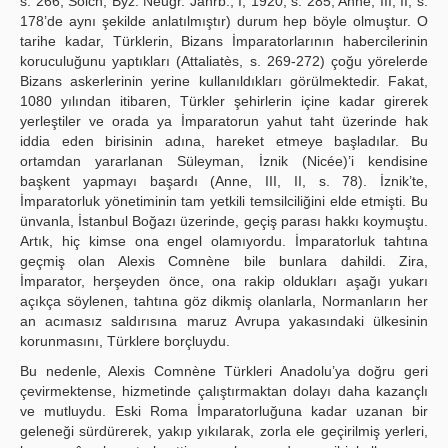
s. 266; Solch, Byz. Neugr. Jahrb., I, 1920, s. 285; Anne, III, II, s.
178’de aynı şekilde anlatılmıştır) durum hep böyle olmuştur. O
tarihe kadar, Türklerin, Bizans İmparatorlarının habercilerinin
koruculuğunu yaptıkları (Attaliatès, s. 269-272) çoğu yörelerde
Bizans askerlerinin yerine kullanıldıkları görülmektedir. Fakat,
1080 yılından itibaren, Türkler şehirlerin içine kadar girerek
yerleştiler ve orada ya İmparatorun yahut taht üzerinde hak
iddia eden birisinin adına, hareket etmeye başladılar. Bu
ortamdan yararlanan Süleyman, İznik (Nicée)’i kendisine
başkent yapmayı başardı (Anne, III, II, s. 78). İznik’te,
İmparatorluk yönetiminin tam yetkili temsilciliğini elde etmişti. Bu
ünvanla, İstanbul Boğazı üzerinde, geçiş parası hakkı koymuştu.
Artık, hiç kimse ona engel olamıyordu. İmparatorluk tahtına
geçmiş olan Alexis Comnène bile bunlara dahildi. Zira,
İmparator, herşeyden önce, ona rakip oldukları aşağı yukarı
açıkça söylenen, tahtına göz dikmiş olanlarla, Normanların her
an acımasız saldırısına maruz Avrupa yakasındaki ülkesinin
korunmasını, Türklere borçluydu.
Bu nedenle, Alexis Comnène Türkleri Anadolu’ya doğru geri
çevirmektense, hizmetinde çalıştırmaktan dolayı daha kazançlı
ve mutluydu. Eski Roma İmparatorluğuna kadar uzanan bir
geleneği sürdürerek, yakıp yıkılarak, zorla ele geçirilmiş yerleri,