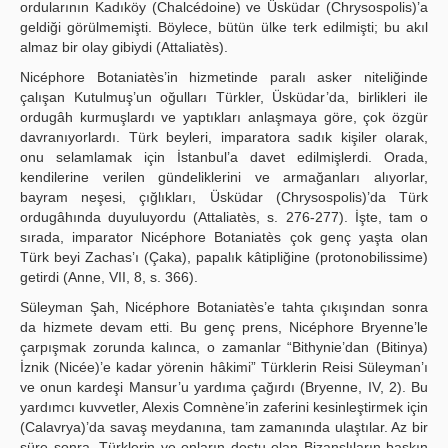
ordularının Kadıköy (Chalcédoine) ve Üsküdar (Chrysospolis)’a
geldiği görülmemişti. Böylece, bütün ülke terk edilmişti; bu akıl
almaz bir olay gibiydi (Attaliatès).
Nicéphore Botaniatès’in hizmetinde paralı asker niteliğinde
çalışan Kutulmuş’un oğulları Türkler, Üsküdar’da, birlikleri ile
ordugâh kurmuşlardı ve yaptıkları anlaşmaya göre, çok özgür
davranıyorlardı. Türk beyleri, imparatora sadık kişiler olarak,
onu selamlamak için İstanbul’a davet edilmişlerdi. Orada,
kendilerine verilen gündeliklerini ve armağanları alıyorlar,
bayram neşesi, çığlıkları, Üsküdar (Chrysospolis)’da Türk
ordugâhında duyuluyordu (Attaliatès, s. 276-277). İşte, tam o
sırada, imparator Nicéphore Botaniatès çok genç yaşta olan
Türk beyi Zachas’ı (Çaka), papalık kâtipliğine (protonobilissime)
getirdi (Anne, VII, 8, s. 366).
Süleyman Şah, Nicéphore Botaniatès’e tahta çıkışından sonra
da hizmete devam etti. Bu genç prens, Nicéphore Bryenne’le
çarpışmak zorunda kalınca, o zamanlar “Bithynie’dan (Bitinya)
İznik (Nicée)’e kadar yörenin hâkimi” Türklerin Reisi Süleyman’ı
ve onun kardeşi Mansur’u yardıma çağırdı (Bryenne, IV, 2). Bu
yardımcı kuvvetler, Alexis Comnène’in zaferini kesinleştirmek için
(Calavrya)’da savaş meydanına, tam zamanında ulaştılar. Az bir
süre sonra, Türklerin ve onların dostu olan Bizanslıların baskın