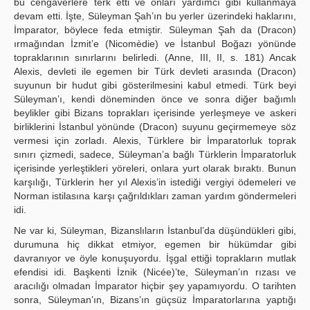
bu cengâverlere terk etti ve onları yardımcı gibi kullanmaya
devam etti. İşte, Süleyman Şah’ın bu yerler üzerindeki haklarını,
İmparator, böylece feda etmiştir. Süleyman Şah da (Dracon)
ırmağından İzmit’e (Nicomèdie) ve İstanbul Boğazı yönünde
topraklarının sınırlarını belirledi. (Anne, III, II, s. 181) Ancak
Alexis, devleti ile egemen bir Türk devleti arasında (Dracon)
suyunun bir hudut gibi gösterilmesini kabul etmedi. Türk beyi
Süleyman’ı, kendi döneminden önce ve sonra diğer bağımlı
beylikler gibi Bizans toprakları içerisinde yerleşmeye ve askeri
birliklerini İstanbul yönünde (Dracon) suyunu geçirmemeye söz
vermesi için zorladı. Alexis, Türklere bir İmparatorluk toprak
sınırı çizmedi, sadece, Süleyman’a bağlı Türklerin İmparatorluk
içerisinde yerleştikleri yöreleri, onlara yurt olarak bıraktı. Bunun
karşılığı, Türklerin her yıl Alexis’in istediği vergiyi ödemeleri ve
Norman istilasına karşı çağrıldıkları zaman yardım göndermeleri
idi.
Ne var ki, Süleyman, Bizanslıların İstanbul’da düşündükleri gibi,
durumuna hiç dikkat etmiyor, egemen bir hükümdar gibi
davranıyor ve öyle konuşuyordu. İşgal ettiği toprakların mutlak
efendisi idi. Başkenti İznik (Nicée)’te, Süleyman’ın rızası ve
aracılığı olmadan İmparator hiçbir şey yapamıyordu. O tarihten
sonra, Süleyman’ın, Bizans’ın güçsüz İmparatorlarına yaptığı