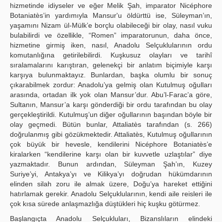
hizmetinde idiyseler ve eğer Melik Şah, imparator Nicéphore
Botaniatès’in yardımıyla Mansur'u öldürttü ise, Süleyman’ın,
yaşamını Nizam ül-Mülk’e borçlu olabileceği bir olay, nasıl vuku
bulabilirdi ve özellikle, “Romen” imparatorunun, daha önce,
hizmetine girmiş iken, nasıl, Anadolu Selçuklularının ordu
komutanlığına getirilebilirdi. Kuşkusuz olayları ve tarihî
sıralamalarını karıştıran, gelenekçi bir anlatım biçimiyle karşı
karşıya bulunmaktayız. Bunlardan, başka olumlu bir sonuç
çıkarabilmek zordur: Anadolu’ya gelmiş olan Kutulmuş oğulları
arasında, ortadan ilk yok olan Mansur’dur. Abu’l-Farac’a göre,
Sultanın, Mansur’a karşı gönderdiği bir ordu tarafından bu olay
gerçekleştirildi. Kutulmuş’un diğer oğullarının başından böyle bir
olay geçmedi. Bütün bunlar, Attaliatès tarafından (s. 266)
doğrulanmış gibi gözükmektedir. Attaliatès, Kutulmuş oğullarının
çok büyük bir hevesle, kendilerini Nicéphore Botaniatès’e
kiralarken “kendilerine karşı olan bir kuvvetle uzlaştılar” diye
yazmaktadır. Bunun ardından, Süleyman Şah’ın, Kuzey
Suriye’yi, Antakya’yı ve Kilikya’yı doğrudan hükümdarının
elinden silah zoru ile almak üzere, Doğu’ya hareket ettiğini
hatırlamak gerekir. Anadolu Selçuklularının, kendi aile reisleri ile
çok kısa sürede anlaşmazlığa düştükleri hiç kuşku götürmez.
Başlangıçta Anadolu Selçukluları, Bizanslıların elindeki