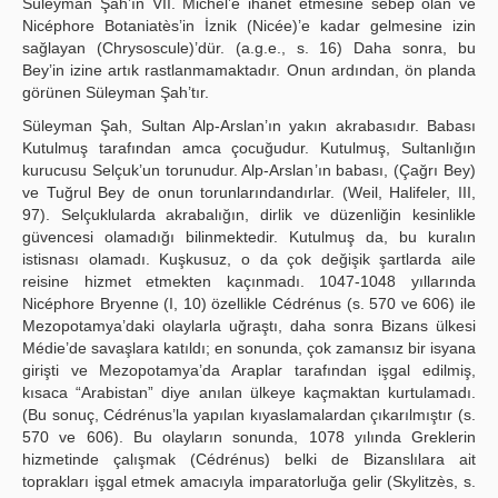
Süleyman Şah’ın VII. Michel’e ihanet etmesine sebep olan ve
Nicéphore Botaniatès’in İznik (Nicée)’e kadar gelmesine izin
sağlayan (Chrysoscule)’dür. (a.g.e., s. 16) Daha sonra, bu
Bey’in izine artık rastlanmamaktadır. Onun ardından, ön planda
görünen Süleyman Şah’tır.
Süleyman Şah, Sultan Alp-Arslan’ın yakın akrabasıdır. Babası
Kutulmuş tarafından amca çocuğudur. Kutulmuş, Sultanlığın
kurucusu Selçuk’un torunudur. Alp-Arslan’ın babası, (Çağrı Bey)
ve Tuğrul Bey de onun torunlarındandırlar. (Weil, Halifeler, III,
97). Selçuklularda akrabalığın, dirlik ve düzenliğin kesinlikle
güvencesi olamadığı bilinmektedir. Kutulmuş da, bu kuralın
istisnası olamadı. Kuşkusuz, o da çok değişik şartlarda aile
reisine hizmet etmekten kaçınmadı. 1047-1048 yıllarında
Nicéphore Bryenne (I, 10) özellikle Cédrénus (s. 570 ve 606) ile
Mezopotamya’daki olaylarla uğraştı, daha sonra Bizans ülkesi
Médie’de savaşlara katıldı; en sonunda, çok zamansız bir isyana
girişti ve Mezopotamya’da Araplar tarafından işgal edilmiş,
kısaca “Arabistan” diye anılan ülkeye kaçmaktan kurtulamadı.
(Bu sonuç, Cédrénus’la yapılan kıyaslamalardan çıkarılmıştır (s.
570 ve 606). Bu olayların sonunda, 1078 yılında Greklerin
hizmetinde çalışmak (Cédrénus) belki de Bizanslılara ait
toprakları işgal etmek amacıyla imparatorluğa gelir (Skylitzès, s.