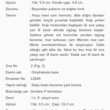
ölçüsü
: Yük: 5,9 cm. Gövde çapı: 4,8 cm.
Durumu
: Boyundan yukarısı ve kulplar kırık
Tanımı
: Koyu mavi cam hamurlu, dibe doğru daralan
gövdeli, küçük yuvarlak kaidelidir. Kulp yerleri
bellidir. Kulp hizasından başlayan iki sıra yatay
san lif bantı altında zigzag bezeme başlar.
Sadece gövde üst kısmında yeralan zigzag
bezeme, mat turkuvaz cam liflerinin mat sarı
liflerle sınırlandırılması ile oluşmuştur. Üstte
olduğu gibi altta da, fakat bu kez ince iki sıra
yatay sarı lif bantı vardır. Kaide sarı lif bantı ile
sarılmıştır.
Sıra No
.2 (Fig. 2)
Eserin adı
: Omphaloslu kase
Envanter No
:12849
Yapım tekniği
: Kalıp baskı-bezeme çark kesme
Bulunduğu yer
:Gordion P tümülüsü
Devri
: î.ö. 8. yüzyıl sonu
ölçüsü
:Yük: 3,5 cm., Çapı: 15,2 cm.