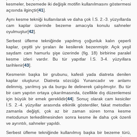
kesmeler, bezemede iki değişik motifin kullanılmasını göstermesi
açısında ilginçtir[
41
].
Aynı kesme tekniği kullanılarak ve daha çok İ.S. 2.-3. yüzyıllarda
cam kaplar üzerinde bezeme amacıyla konulu sahneler
oyulmuştur[
42
].
Serbest üfleme tekniğinde yapılmış çoğunluk kalın çeperli
kaplar, çeşitli yiv şıraları ile kesilerek bezenmiştir. Açık yeşil
saydam cam hamurlu şişe üzerinde (fig. 18) birbirine paralel
kesme izleri vardır. Bu tür yapıtlar İ.S. 3-4. yüzyıllara
tarihlenir[
43
].
Kesmenin başka bir grubunu, kafesli yada diatreta denilen
kaplar oluşturur. Diatreta sözcüğü Yunancadır ve anlamı
delinmiş, yarılmış ya da burgu ile delinerek çalışılmıştır. Bu tür
bir cam yapıtın ortaya çıkarılmasında, özellikle dış düzenlemesi
için büyük bir emek gereklidir[
44
]. Sonuç olarak cam kesiciler
İ.S. 2.-4. yüzyıllar arasında etkinlik gösterdiler, fakat metodları
zamanla değişti, çok az bir zaman süren torna kesme
metodunun terkedilmesinden sonra kesme ile daha çok özenli
ve ayrıntılı, sahneler yapıldı.
Serbest üfleme tekniğinde kullanılmış başka bir bezeme türü,