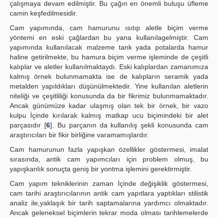
çalışmaya devam edilmiştir. Bu çağın en önemli buluşu üfleme
camin keşfedilmesidir.
Cam yapımında, cam hamurunu ısıtıp aletle biçim verme
yöntemi en eski çağlardan bu yana kullanılagelmiştir. Cam
yapımında kullanılacak malzeme tank yada potalarda hamur
haline getirilmekte, bu hamura biçim verme işleminde de çeşitli
kalıplar ve aletler kullanılmaktaydı. Eski kalıplardan zamanımıza
kalmış örnek bulunmamakta ise de kalıpların seramik yada
metalden yapıldıkları düşünülmektedir. Yine kullanılan aletlerin
niteliği ve çeşitliliği konusunda da bir fikrimiz bulunmamaktadır.
Ancak günümüze kadar ulaşmış olan tek bir örnek, bir vazo
kulpu İçinde kırılarak kalmış matkap ucu biçimindeki bir alet
parçasıdır [
6
]. Bu parçanın da kullanılış şekli konusunda cam
araştırıcıları bir fikir birliğine varamamışlardır.
Cam hamurunun fazla yapışkan özellikler göstermesi, imalat
sırasında, antik cam yapımcıları için problem olmuş, bu
yapışkanlık sonuçta geniş bir yontma işlemini gerektirmiştir.
Cam yapım tekniklerinin zaman İçinde değişiklik göstermesi,
cam tarihi araştırıcılarının antik cam yapıtlara yaptıkları stilistik
analiz ile,yaklaşık bir tarih saptamalarına yardımcı olmaktadır.
Ancak geleneksel biçimlerin tekrar moda olması tarihlemelerde