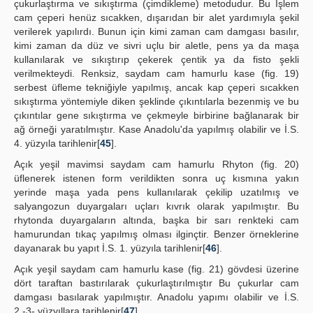
çukurlaştırma ve sıkıştırma (çimdikleme) metodudur. Bu İşlem
cam çeperi henüz sıcakken, dışarıdan bir alet yardımıyla şekil
verilerek yapılırdı. Bunun için kimi zaman cam damgası basılır,
kimi zaman da düz ve sivri uçlu bir aletle, pens ya da maşa
kullanılarak ve sıkıştırıp çekerek çentik ya da fisto şekli
verilmekteydi. Renksiz, saydam cam hamurlu kase (fig. 19)
serbest üfleme tekniğiyle yapılmış, ancak kap çeperi sıcakken
sıkıştırma yöntemiyle diken şeklinde çıkıntılarla bezenmiş ve bu
çıkıntılar gene sıkıştırma ve çekmeyle birbirine bağlanarak bir
ağ örneği yaratılmıştır. Kase Anadolu'da yapılmış olabilir ve İ.S.
4. yüzyıla tarihlenir[
45
].
Açık yeşil mavimsi saydam cam hamurlu Rhyton (fig. 20)
üflenerek istenen form verildikten sonra uç kısmına yakın
yerinde maşa yada pens kullanılarak çekilip uzatılmış ve
salyangozun duyargaları uçları kıvrık olarak yapılmıştır. Bu
rhytonda duyargaların altında, başka bir sarı renkteki cam
hamurundan tıkaç yapılmış olması ilginçtir. Benzer örneklerine
dayanarak bu yapıt İ.S. 1. yüzyıla tarihlenir[
46
].
Açık yeşil saydam cam hamurlu kase (fig. 21) gövdesi üzerine
dört taraftan bastırılarak çukurlaştırılmıştır Bu çukurlar cam
damgası basılarak yapılmıştır. Anadolu yapımı olabilir ve İ.S.
2.-3- yüzyıllara tarihlenir[
47
].