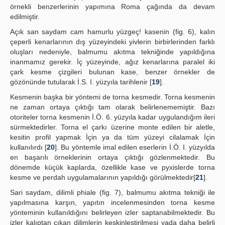
örnekli benzerlerinin yapımına Roma çağında da devam
edilmiştir.
Açık san saydam cam hamurlu yüzgeç! kasenin (fig. 6), kalın
çeperli kenarlarının dış yüzeyindeki yivlerin birbirlerinden farklı
oluşları nedeniyle, balmumu akıtma tekniğinde yapıldığına
inanmamız gerekir. İç yüzeyinde, ağız kenarlarına paralel iki
çark kesme çizgileri bulunan kase, benzer örnekler de
gözönünde tutularak İ.S. I. yüzyıla tarihlenir [
19
].
Kesmenin başka bir yöntemi de torna kesmedir. Torna kesmenin
ne zaman ortaya çıktığı tam olarak belirlenememiştir. Bazı
otoriteler torna kesmenin İ.Ö. 6. yüzyıla kadar uygulandığım ileri
sürmektedirler. Torna el çarkı üzerine monte edilen bir aletle,
kesitin profil yapmak İçin ya da tüm yüzeyi cilalamak İçin
kullanılırdı [
20
]. Bu yöntemle imal edilen eserlerin İ.Ö. I. yüzyılda
en başarılı örneklerinin ortaya çıktığı gözlenmektedir. Bu
dönemde küçük kaplarda, özellikle kase ve pyxislerde torna
kesme ve perdah uygulamalarının yapıldığı görülmektedir[
21
].
Sari saydam, dilimli phiale (fig. 7), balmumu akıtma tekniği ile
yapılmasına karşın, yapıtın incelenmesinden torna kesme
yönteminin kullanıldığını belirleyen izler saptanabilmektedir. Bu
izler kalıptan çıkan dilimlerin keskinleştirilmesi yada daha belirli