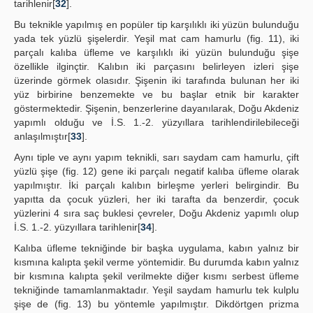
tarihlenir[
32
].
Bu teknikle yapılmış en popüler tip karşılıklı iki yüzün bulunduğu
yada tek yüzlü şişelerdir. Yeşil mat cam hamurlu (fig. 11), iki
parçalı kalıba üfleme ve karşılıklı iki yüzün bulunduğu şişe
özellikle ilginçtir. Kalıbın iki parçasını belirleyen izleri şişe
üzerinde görmek olasıdır. Şişenin iki tarafında bulunan her iki
yüz birbirine benzemekte ve bu başlar etnik bir karakter
göstermektedir. Şişenin, benzerlerine dayanılarak, Doğu Akdeniz
yapımlı olduğu ve İ.S. 1.-2. yüzyıllara tarihlendirilebileceği
anlaşılmıştır[
33
].
Aynı tiple ve aynı yapım teknikli, sarı saydam cam hamurlu, çift
yüzlü şişe (fig. 12) gene iki parçalı negatif kalıba üfleme olarak
yapılmıştır. İki parçalı kalıbın birleşme yerleri belirgindir. Bu
yapıtta da çocuk yüzleri, her iki tarafta da benzerdir, çocuk
yüzlerini 4 sıra saç buklesi çevreler, Doğu Akdeniz yapımlı olup
İ.S. 1.-2. yüzyıllara tarihlenir[
34
].
Kalıba üfleme tekniğinde bir başka uygulama, kabın yalnız bir
kısmına kalıpta şekil verme yöntemidir. Bu durumda kabın yalnız
bir kısmına kalıpta şekil verilmekte diğer kısmı serbest üfleme
tekniğinde tamamlanmaktadır. Yeşil saydam hamurlu tek kulplu
şişe de (fig. 13) bu yöntemle yapılmıştır. Dikdörtgen prizma