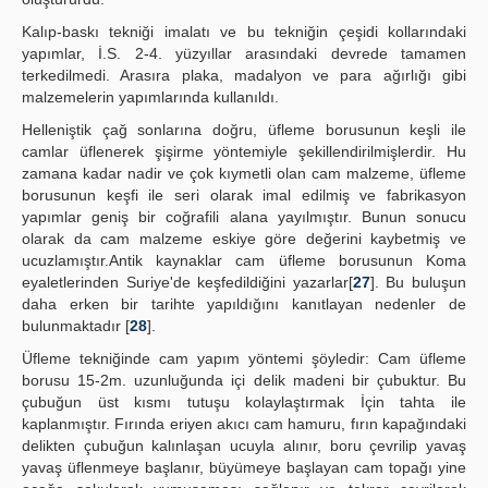
Kalıp-baskı tekniği imalatı ve bu tekniğin çeşidi kollarındaki
yapımlar, İ.S. 2-4. yüzyıllar arasındaki devrede tamamen
terkedilmedi. Arasıra plaka, madalyon ve para ağırlığı gibi
malzemelerin yapımlarında kullanıldı.
Helleniştik çağ sonlarına doğru, üfleme borusunun keşli ile
camlar üflenerek şişirme yöntemiyle şekillendirilmişlerdir. Hu
zamana kadar nadir ve çok kıymetli olan cam malzeme, üfleme
borusunun keşfi ile seri olarak imal edilmiş ve fabrikasyon
yapımlar geniş bir coğrafili alana yayılmıştır. Bunun sonucu
olarak da cam malzeme eskiye göre değerini kaybetmiş ve
ucuzlamıştır.Antik kaynaklar cam üfleme borusunun Koma
eyaletlerinden Suriye'de keşfedildiğini yazarlar[
27
]. Bu buluşun
daha erken bir tarihte yapıldığını kanıtlayan nedenler de
bulunmaktadır [
28
].
Üfleme tekniğinde cam yapım yöntemi şöyledir: Cam üfleme
borusu 15-2m. uzunluğunda içi delik madeni bir çubuktur. Bu
çubuğun üst kısmı tutuşu kolaylaştırmak İçin tahta ile
kaplanmıştır. Fırında eriyen akıcı cam hamuru, fırın kapağındaki
delikten çubuğun kalınlaşan ucuyla alınır, boru çevrilip yavaş
yavaş üflenmeye başlanır, büyümeye başlayan cam topağı yine