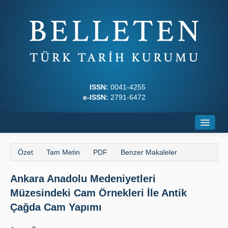
ISSN:
0041-4255
e-ISSN:
2791-6472
Ana Sayfa
Özet
Tam Metin
PDF
Benzer Makaleler
Hakkında
Ankara Anadolu Medeniyetleri
Dergi Kurulları
Müzesindeki Cam Örnekleri İle Antik
Yazım Kuralları
Çağda Cam Yapımı
İlkeler