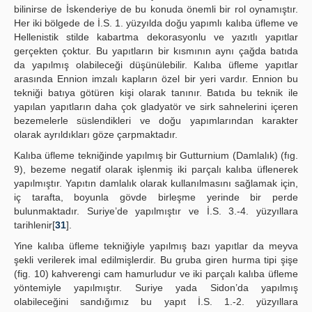
bilinirse de İskenderiye de bu konuda önemli bir rol oynamıştır.
Her iki bölgede de İ.S. 1. yüzyılda doğu yapımlı kalıba üfleme ve
Hellenistik stilde kabartma dekorasyonlu ve yazıtlı yapıtlar
gerçekten çoktur. Bu yapıtların bir kısmının aynı çağda batıda
da yapılmış olabileceği düşünülebilir. Kalıba üfleme yapıtlar
arasında Ennion imzalı kapların özel bir yeri vardır. Ennion bu
tekniği batıya götüren kişi olarak tanınır. Batıda bu teknik ile
yapılan yapıtların daha çok gladyatör ve sirk sahnelerini içeren
bezemelerle süslendikleri ve doğu yapımlarından karakter
olarak ayrıldıkları göze çarpmaktadır.
Kalıba üfleme tekniğinde yapılmış bir Gutturnium (Damlalık) (fıg.
9), bezeme negatif olarak işlenmiş iki parçalı kalıba üflenerek
yapılmıştır. Yapıtın damlalık olarak kullanılmasını sağlamak için,
iç tarafta, boyunla gövde birleşme yerinde bir perde
bulunmaktadır. Suriye’de yapılmıştır ve İ.S. 3.-4. yüzyıllara
tarihlenir[
31
].
Yine kalıba üfleme tekniğiyle yapılmış bazı yapıtlar da meyva
şekli verilerek imal edilmişlerdir. Bu gruba giren hurma tipi şişe
(fig. 10) kahverengi cam hamurludur ve iki parçalı kalıba üfleme
yöntemiyle yapılmıştır. Suriye yada Sidon’da yapılmış
olabileceğini sandığımız bu yapıt İ.S. 1.-2. yüzyıllara