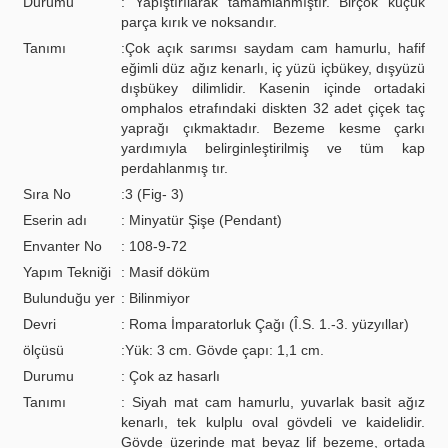
Durumu
: Yapıştırılarak tamamlanmıştır. Birçok küçük
parça kırık ve noksandır.
Tanımı
:Çok açık sarımsı saydam cam hamurlu, hafif
eğimli düz ağız kenarlı, iç yüzü içbükey, dışyüzü
dışbükey dilimlidir. Kasenin içinde ortadaki
omphalos etrafındaki diskten 32 adet çiçek taç
yaprağı çıkmaktadır. Bezeme kesme çarkı
yardımıyla belirginleştirilmiş ve tüm kap
perdahlanmış tır.
Sıra No
:3 (Fig- 3)
Eserin adı
: Minyatür Şişe (Pendant)
Envanter No
: 108-9-72
Yapım Tekniği
: Masif döküm
Bulunduğu yer
: Bilinmiyor
Devri
: Roma İmparatorluk Çağı (Î.S. 1.-3. yüzyıllar)
ölçüsü
:Yük: 3 cm. Gövde çapı: 1,1 cm.
Durumu
: Çok az hasarlı
Tanımı
: Siyah mat cam hamurlu, yuvarlak basit ağız
kenarlı, tek kulplu oval gövdeli ve kaidelidir.
Gövde üzerinde mat beyaz lif bezeme, ortada