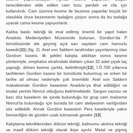
taneciklerden elde edilen cam tozu perdah ve cila için
kullanılırdı. Cam üzerine kesme ile bezeme yapanlar büyük bir
olasılıkla önce bezemenin taslağını çiziyor sonra da bu taslağa
uyarak cama kesme yapıyorlardı.
Kalıba baskı tekniği ile imal edilmiş önemli bir yapıt halen
Anadolu Medeniyetleri Müzesinde bulunan, Gordion'da P
tümülüsünde ele geçmiş açık sarı saydam cam hamurlu
kasedir[
11
] (fig. 2). Axel von Saldern tarafından yayınlanmış olan
Gordıon kasesi, ilk şeklini kalıpta aldıktan sonra kesme
yöntemiyle, omphalos etrafındaki diskten çıkan 32 adet çiçek taç
yaprağı, dönen kesme çarkla, belirtilmiştir[
12
], İ.Ö.700 yıllarına
tarihlenen Gordion kasesi bir tümülüste bulunmuş ve erken bir
tarihe ait olması nedeniyle çok önemlidir. Axel von Saldern
makalesinde Gordion kasesinin Anadolu’ya ithal edildiğini ve
imalat yerinin Nimrut olduğunu belirtmektedir. Sargon vazosu ve
bazı düz kaselerin de içinde bulunduğu bir grup cam malzeme
Nimrut’ta bulunduğu için burada bir cam atelyesinin varlığından
söz edilebilir. Ancak Gordion kasesinin Pers kaseleriyle yakın
benzerliğini de gözden uzak tutmamak gerekir [
13
].
Kalıplama tekniklerinden döküm tekniği, balmumu akıtma tekniği
ve masif döküm tekniği olarak ikiye ayrılır. Metal ve pişmiş