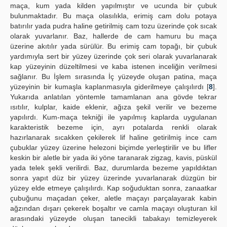
maça, kum yada kilden yapılmıştır ve ucunda bir çubuk
bulunmaktadır. Bu maça olasılıkla, erimiş cam dolu potaya
batırılır yada pudra haline getirilmiş cam tozu üzerinde çok sıcak
olarak yuvarlanır. Baz, hallerde de cam hamuru bu maça
üzerine akıtılır yada sürülür. Bu erimiş cam topağı, bir çubuk
yardımıyla sert bir yüzey üzerinde çok seri olarak yuvarlanarak
kap yüzeyinin düzeltilmesi ve kaba istenen inceliğin verilmesi
sağlanır. Bu İşlem sırasında İç yüzeyde oluşan patina, maça
yüzeyinin bir kumaşla kaplanmasıyla giderilmeye çalışılırdı [
8
].
Yukarıda anlatılan yöntemle tamamlanan ana gövde tekrar
ısıtılır, kulplar, kaide eklenir, ağıza şekil verilir ve bezeme
yapılırdı. Kum-maça tekniği ile yapılmış kaplarda uygulanan
karakteristik bezeme için, ayrı potalarda renkli olarak
hazırlanarak sıcakken çekilerek lif haline getirilmiş ince cam
çubuklar yüzey üzerine helezoni biçimde yerleştirilir ve bu lifler
keskin bir aletle bir yada iki yöne taranarak zigzag, kavis, püskül
yada telek şekli verilirdi. Baz, durumlarda bezeme yapıldıktan
sonra yapıt düz bir yüzey üzerinde yuvarlanarak düzgün bir
yüzey elde etmeye çalışılırdı. Kap soğuduktan sonra, zanaatkar
çubuğunu maçadan çeker, aletle maçayı parçalayarak kabin
ağzından dışarı çekerek boşaltır ve camla maçayı oluşturan kil
arasındaki yüzeyde oluşan tanecikli tabakayı temizleyerek