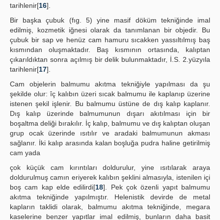
tarihlenir[
16
].
Bir başka çubuk (fıg. 5) yine masif döküm tekniğinde imal
edilmiş, kozmetik iğnesi olarak da tanımlanan bir objedir. Bu
çubuk bir sap ve henüz cam hamuru sıcakken yassıltılmış baş
kısmından oluşmaktadır. Baş kısmının ortasında, kalıptan
çıkarıldıktan sonra açılmış bir delik bulunmaktadır, İ.S. 2.yüzyıla
tarihlenir[
17
].
Cam objelerin balmumu akıtma tekniğiyle yapılması da şu
şekilde olur: îç kalıbın üzeri sıcak balmumu ile kaplanıp üzerine
istenen şekil işlenir. Bu balmumu üstüne de dış kalıp kaplanır.
Dış kalıp üzerinde balmumunun dışarı akıtılması için bir
boşaltma deliği bırakılır. İç kalıp, balmumu ve dış kalıptan oluşan
grup ocak üzerinde ısıtılır ve aradaki balmumunun akması
sağlanır. İki kalıp arasında kalan boşluğa pudra haline getirilmiş
cam yada
çok küçük cam kırıntıları doldurulur, yine ısıtılarak araya
doldurulmuş camın eriyerek kalıbın şeklini almasıyla, istenilen içi
boş cam kap elde edilirdi[
18
]. Pek çok özenli yapıt balmumu
akıtma tekniğinde yapılmıştır. Helenistik devirde de metal
kapların taklidi olarak, balmumu akıtma tekniğinde, megara
kaselerine benzer yapıtlar imal edilmiş, bunların daha basit