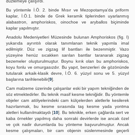
düzlemeye çalışırdı.
Bu yöntemle İ.Ö. 2. binde Mısır ve Mezopotamya'da priform
kaplar, İ.Ö.1. binde de Grek keramik tiplerinden uyarlanmış
alabastron, amphoriskos, oinochoe ve aryballos biçiminde
kaplar yapılmıştır.
Anadolu Medeniyetleri Müzesinde bulunan Amphoriskos (fig. I)
yukarıda ayrıntılı olarak tanımlanan teknik yapımla imal
edilmiştir. Düz ve zigzag lif bantları ile bezenmiştir. Vazo
yüzeyine henüz sıcakken sarılan bantlar taranarak zigzag
bezemeler oluşturulmuştur. Boynu kırık olan bu amphoriskos,
koyu fonlu ve omurgasızdır. Bu yapıt, benzerleri de gözönünde
tutularak arkaik-klasik devre, İ.Ö. 6. yüzyıl sonu ve 5. yüzyıl
başlarına tarihlenebilir[
9
].
Cam malzeme üzerinde çalışanlar eski bir yapım tekniğinden de
söz etmektedirler. Bu teknik masif kesme tekniğidir. Bu yöntemle
objeler cam atölyelerindeki cam külçelerden aletlerle kesilerek
hazırlanmak, bu kesme sırasında taş kesme yada yontma
aletleri kullanılmaktaydı [
10
]. Bu teknikle, erken çağlarda sert ve
kaba örnekler yapılmış daha sonraki devirlerde ise ancak özel
ve çok nadir durumlarda bu yönteme başvurulmuştur. Ancak
kesme çalışmaları, bir cam objenin süslenmesinde geçerli