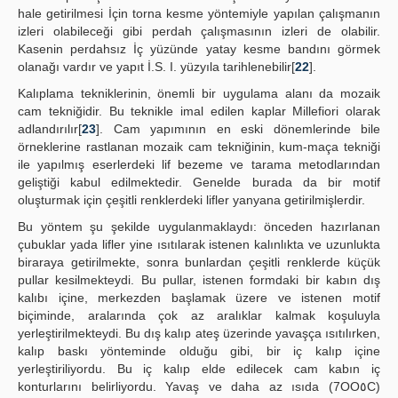
hale getirilmesi İçin torna kesme yöntemiyle yapılan çalışmanın
izleri olabileceği gibi perdah çalışmasının izleri de olabilir.
Kasenin perdahsız İç yüzünde yatay kesme bandını görmek
olanağı vardır ve yapıt İ.S. I. yüzyıla tarihlenebilir[
22
].
Kalıplama tekniklerinin, önemli bir uygulama alanı da mozaik
cam tekniğidir. Bu teknikle imal edilen kaplar Millefiori olarak
adlandırılır[
23
]. Cam yapımının en eski dönemlerinde bile
örneklerine rastlanan mozaik cam tekniğinin, kum-maça tekniği
ile yapılmış eserlerdeki lif bezeme ve tarama metodlarından
geliştiği kabul edilmektedir. Genelde burada da bir motif
oluşturmak için çeşitli renklerdeki lifler yanyana getirilmişlerdir.
Bu yöntem şu şekilde uygulanmaklaydı: önceden hazırlanan
çubuklar yada lifler yine ısıtılarak istenen kalınlıkta ve uzunlukta
biraraya getirilmekte, sonra bunlardan çeşitli renklerde küçük
pullar kesilmekteydi. Bu pullar, istenen formdaki bir kabın dış
kalıbı içine, merkezden başlamak üzere ve istenen motif
biçiminde, aralarında çok az aralıklar kalmak koşuluyla
yerleştirilmekteydi. Bu dış kalıp ateş üzerinde yavaşça ısıtılırken,
kalıp baskı yönteminde olduğu gibi, bir iç kalıp içine
yerleştiriliyordu. Bu iç kalıp elde edilecek cam kabın iç
konturlarını belirliyordu. Yavaş ve daha az ısıda (7OO٥C)