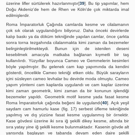
üzerine lifler sürtülerek hazırlanmıştır[
39
]. Bu tip yapımlar, hem
Doğu Akdeniz’de hem de Rhen ve Köln'de çok miktarda imal
edilmişlerdir.
Roma İmparatorluk Çağında camlarda kesme ve cilalamanın
çok sık olarak uygulandığını biliyoruz. Daha önceki devirlerde
kalıp baskı ya da döküm tekniğinde yapılan camlar, önce çarkta
sonra torna tezgahında cilalanmakta kimi zaman da bezemeler
belirginleştirilmekteydi. Bunun için de istenilen deseni
kesebilmek amacıyla matkaba bağlanan kıymetli bir taş
kullanılırdı. Yüzyıllar boyunca Cameo ve Gemmelerin kesimleri
böyle yapılmıştır. Bu gelenek cam kap yapımında da kendini
gösterdi, öncelikle Cameo tekniği etken oldu. Büyük sarayların
içini süsleyen cameo levhalar bu devirde moda olmuştu. Cameo
yapım yöntemi cam kaplarda uygulandı ve cam kaplar üzerine
kimi zaman geometrik, kimi zaman da bir konunun işlendiği
bezemeler yapıldı. Geometrik motif kesme yada fasat kesme
Roma İmparatorluk çağında beğeni ile uygulandı[
40
]. Açık yeşil
saydam cam hamurlu kase (fig. 17) serbest üfleme tekniğinde
yapılmış ve dış yüzüne fasat kesme uygulanmış bir örnektir.
Kase gövdesi üzerine iki sıra iğ şekilli dikey kesme, altında bir
sıra yatay yine iğ şekilli kesme bulunmaktadır. Kasenin gövde alt
yansında başlayan ve tabanda devam eden daire şekilli