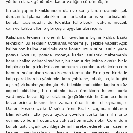
yöntem olarak günümüze kadar varlığını sürdürmüştür.
En eski yapım tekniklerinden olan ve son yıllarda üzerinde çok
durulan kalıplama teknikleri tam anlaşılamamış ve tartışılabilir
konular arasındadır. Bu teknikler kalıp-baskı, döküm, mozaik
cam ve kalıba üfleme gibi çeşitli uygulamaları içerir.
Kalıplama tekniğinin önemli bir uygulama biçimi kalıba baskı
tekniğidir. Bu tekniğin uygulama yöntemi şu şekilde yapılır: Açık
kalıba toz haline getirilmiş cam konur, uzun süre ısıtılır, yada
potaya konulur, potada ıooo٥ye kadar ısıtılarak malzemenin
hamur haline gelmesi sağlanır, bu hamur dış kalıba akıtılır, bir iç
kalıpla dış kalıp içindeki cam hamuru sıkıştırılır, arada kalan cam
hamuru soğuduktan sonra istenen formu alır. Bir dış ve bir de iç
kalıp gerektiren bu yöntemle daha çok kase, tabak, tas, kutu gibi
açık ağızlı kaplar yapılmıştır. Bu teknikle imal edilen kapların düz
çeperli oldukları, bu nedenle bazı örneklerin kesme çarkı
yardımıyla bezendiği ve cilalandığı görülmektedir. Cam eserlerin
bezemesinde kesme her zaman önemli bir rol oynamıştır.
Dönen kesme çarkı Mısır'da Yeni Krallık çağından itibaren
bilinmektedir. Elle yada ayakla çevrilen çarka bir mil monte
edilmiş ve bu mil ucuna da çok sert bir maden olan Çorundum
konulmuştur. Çark çevrildiğinde mil hareket ederek cam üzerine
kesme yapılmaktaydı. Ayrıca kesme yaparken oluşan