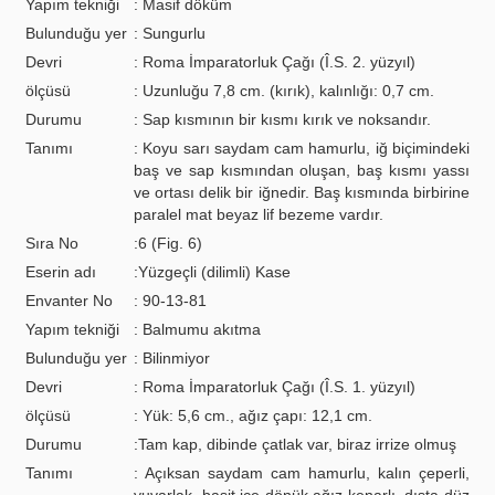
Yapım tekniği
: Masif döküm
Bulunduğu yer
: Sungurlu
Devri
: Roma İmparatorluk Çağı (Î.S. 2. yüzyıl)
ölçüsü
: Uzunluğu 7,8 cm. (kırık), kalınlığı: 0,7 cm.
Durumu
: Sap kısmının bir kısmı kırık ve noksandır.
Tanımı
: Koyu sarı saydam cam hamurlu, iğ biçimindeki
baş ve sap kısmından oluşan, baş kısmı yassı
ve ortası delik bir iğnedir. Baş kısmında birbirine
paralel mat beyaz lif bezeme vardır.
Sıra No
:6 (Fig. 6)
Eserin adı
:Yüzgeçli (dilimli) Kase
Envanter No
: 90-13-81
Yapım tekniği
: Balmumu akıtma
Bulunduğu yer
: Bilinmiyor
Devri
: Roma İmparatorluk Çağı (Î.S. 1. yüzyıl)
ölçüsü
: Yük: 5,6 cm., ağız çapı: 12,1 cm.
Durumu
:Tam kap, dibinde çatlak var, biraz irrize olmuş
Tanımı
: Açıksan saydam cam hamurlu, kalın çeperli,