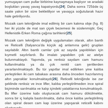
yumuşayan cam pullar birbirine kaynaşmaya başlıyor ve aradaki
boşlukları yavaş yavaş kapatıyordu[
24
]. Daha sonra 725٥de üç
saate yakın bir süre bekletiliyor ve yavaşça soğutularak hazır
hale getiriliyordu.
Mozaik cam tekniğinde imal edilmiş bir cam kakma obje (fıg. 8)
her iki yüzde de mat san çiçek bezemesi ile süslenmiştir, Geç
Hellenistik-Erken Roma çağına tarihlenir[
25
].
Mozaik cam tekniğinin değişik uygulamaları olarak, altın bantlı
ve Reticelli (İtalyanca’da küçük ağ anlamına gelir) gruplan
sayılabilir. Altın bantlı camlar çok az sayıda yapıldıkları için
kıymetli sayılırlardı. Bu imalatı yapabilen çok az atelye
bulunmaktaydı. Yapımda, ya renksiz saydam cam hamuru
kullanılmakta ya da çok renkli cam şeritlerden
yararlanılmaktaydı. Bu tür yapıtlar imal edilirken yine kalıba
yerleştirilen iki cam tabakası arasına daha önceden hazırlanmış
altın yapraklar konulmaktaydı[
26
]. Reticelli tekniğinde ise zar
şeklinde renksiz ve ince lifler, kalıba yerleştirilmeden ince spiral
biçiminde sarılmakta ve kalıp içindeki yataklarına konulmaktaydı.
Bu lifler üzerine kabı oluşturacak cam hamuru dökülmekte,
sonra bir iç kalıpla bastırılmakta, daha önce kalıba yerleştirilmiş
olan spiral desen cam kap üzerine yapışarak reticelli kabını
oluştururdu.