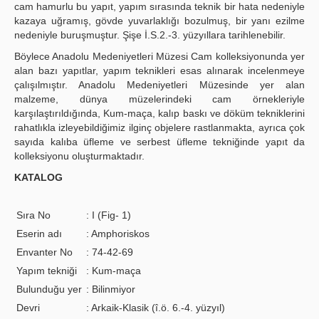
cam hamurlu bu yapıt, yapım sırasında teknik bir hata nedeniyle
kazaya uğramış, gövde yuvarlaklığı bozulmuş, bir yanı ezilme
nedeniyle buruşmuştur. Şişe İ.S.2.-3. yüzyıllara tarihlenebilir.
Böylece Anadolu Medeniyetleri Müzesi Cam kolleksiyonunda yer
alan bazı yapıtlar, yapım teknikleri esas alınarak incelenmeye
çalışılmıştır. Anadolu Medeniyetleri Müzesinde yer alan
malzeme, dünya müzelerindeki cam örnekleriyle
karşılaştırıldığında, Kum-maça, kalıp baskı ve döküm tekniklerini
rahatlıkla izleyebildiğimiz ilginç objelere rastlanmakta, ayrıca çok
sayıda kalıba üfleme ve serbest üfleme tekniğinde yapıt da
kolleksiyonu oluşturmaktadır.
KATALOG
Sıra No
: I (Fig- 1)
Eserin adı
: Amphoriskos
Envanter No
: 74-42-69
Yapım tekniği
: Kum-maça
Bulunduğu yer
: Bilinmiyor
Devri
: Arkaik-Klasik (î.ö. 6.-4. yüzyıl)