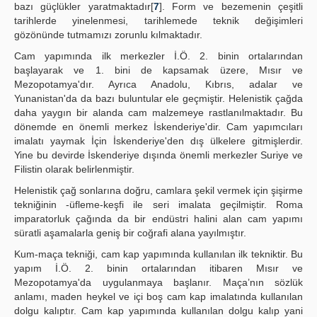
bazı güçlükler yaratmaktadır[
7
]. Form ve bezemenin çeşitli
tarihlerde yinelenmesi, tarihlemede teknik değişimleri
gözönünde tutmamızı zorunlu kılmaktadır.
Cam yapımında ilk merkezler İ.Ö. 2. binin ortalarından
başlayarak ve 1. bini de kapsamak üzere, Mısır ve
Mezopotamya'dır. Ayrıca Anadolu, Kıbrıs, adalar ve
Yunanistan'da da bazı buluntular ele geçmiştir. Helenistik çağda
daha yaygın bir alanda cam malzemeye rastlanılmaktadır. Bu
dönemde en önemli merkez İskenderiye'dir. Cam yapımcıları
imalatı yaymak İçin İskenderiye'den dış ülkelere gitmişlerdir.
Yine bu devirde İskenderiye dışında önemli merkezler Suriye ve
Filistin olarak belirlenmiştir.
Helenistik çağ sonlarına doğru, camlara şekil vermek için şişirme
tekniğinin -üfleme-keşfi ile seri imalata geçilmiştir. Roma
imparatorluk çağında da bir endüstri halini alan cam yapımı
süratli aşamalarla geniş bir coğrafi alana yayılmıştır.
Kum-maça tekniği, cam kap yapımında kullanılan ilk tekniktir. Bu
yapım İ.Ö. 2. binin ortalarından itibaren Mısır ve
Mezopotamya'da uygulanmaya başlanır. Maça’nın sözlük
anlamı, maden heykel ve içi boş cam kap imalatında kullanılan
dolgu kalıptır. Cam kap yapımında kullanılan dolgu kalıp yani