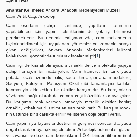
Aynur Özet
Yayın Politikaları
Anahtar Kelimeler:
Ankara, Anadolu Medeniyetleri Müzesi,
Cam, Antik Çağ, Arkeoloji
Kılavuzlar
Cam eserlerin gelişim tarihinde, yapıtların tanımının
yapılabilmesi için, yapım tekniklerinin de çok iyi bilinmesi
İletişim
gerekmektedir. Bu nedenle çalışmamızda, cam malzemenin
biçimlendirilmesi için uygulanan yöntemler ve zamanla ortaya
çıkan değişiklikler, Ankara Anadolu Medeniyetleri Müzesi
koleksiyonu gözönünde tutularak incelenmiştir[
1
].
Cam, içinde kristali olmayan, sıvı şeklinde ve moleküllü yapıya
sahip homojen bir materyaldir. Cam hamuru, bir tank yada
potada, ocak üzerinde, silis, soda, kireç gibi ana maddelere,
Sodyum, Kalsiyum, Potasyum Oksit gibi tamamlayıcı katkılar
konmasıyla elde edilen bir oksitler karışımıdır. Bu karışımların
yüzdesine bağlı olarak da camda çeşitli özellikler ortaya çıkar.
Bu karışıma renk vermesi amacıyla metalik oksitler katılır;
örneğin, kobalt mavi, antimuan sarı renk verir. Bu karışım ıooo٠
nin üstünde bir sıcaklıkta eritilir ve istenen obje biçimi verilir.
Cam yapımı ya fayans endüstrisinin gelişmesi sonucunda, yada
doğal olarak ortaya çıkmış olmalıdır. Arkeolojik buluntular, glazür
ve fayansın ve bazı cam boncukların İ.Ö.4. binden itibaren imal