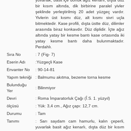
yuvarlak, basit içe dönük ağız kenarlı, dışta düz
bir kısım altında, dik birbirine paralel yivler
şeklinde yerleştirilmiş 20 adet yüzgeç vardır.
Yivlerin üst kısmı düz, alt kısmı sivri uçla
bitmektedir. Kase profili, dışta üstte düz, dilimler
arasında biraz konkavdır. Düz diplidir. İçte ağız
altında yatay bir kesme bantı kase ortasında iki
yatay kesme bantı daha bulunmaktadır.
Perdahlı.
Sıra No
: 7 (Fig- 7)
Eserin Adı
:Yüzgeçli Kase
Envanter No
: 90-14-81
Yapım tekniği
: Balmumu akıtma, bezeme torna kesme
Bulunduğu
: Bilinmiyor
Yer
Devri
: Roma İmparatorluk Çağı (Î.S. 1. yüzyıl)
ölçüsü
: Yük: 3,4 cm., Ağız çapı: 12,7 cm.
Durumu
: Tam
Tanımı
: Sarı saydam cam hamurlu, kalın çeperli,
yuvarlak basit ağız kenarlı, dışta düz bir kısım