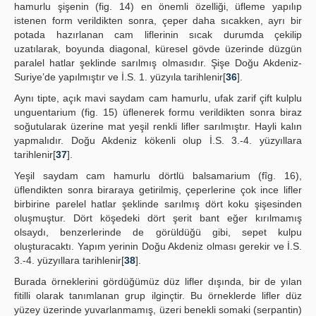
hamurlu şişenin (fig. 14) en önemli özelliği, üfleme yapılıp
istenen form verildikten sonra, çeper daha sıcakken, ayrı bir
potada hazırlanan cam liflerinin sıcak durumda çekilip
uzatılarak, boyunda diagonal, küresel gövde üzerinde düzgün
paralel hatlar şeklinde sarılmış olmasıdır. Şişe Doğu Akdeniz-
Suriye’de yapılmıştır ve İ.S. 1. yüzyıla tarihlenir[
36
].
Aynı tipte, açık mavi saydam cam hamurlu, ufak zarif çift kulplu
unguentarium (fig. 15) üflenerek formu verildikten sonra biraz
soğutularak üzerine mat yeşil renkli lifler sarılmıştır. Hayli kalın
yapmalıdır. Doğu Akdeniz kökenli olup İ.S. 3.-4. yüzyıllara
tarihlenir[
37
].
Yeşil saydam cam hamurlu dörtlü balsamarium (fîg. 16),
üflendikten sonra biraraya getirilmiş, çeperlerine çok ince lifler
birbirine parelel hatlar şeklinde sarılmış dört koku şişesinden
oluşmuştur. Dört köşedeki dört şerit bant eğer kırılmamış
olsaydı, benzerlerinde de görüldüğü gibi, sepet kulpu
oluşturacaktı. Yapım yerinin Doğu Akdeniz olması gerekir ve İ.S.
3.-4. yüzyıllara tarihlenir[
38
].
Burada örneklerini gördüğümüz düz lifler dışında, bir de yılan
fitilli olarak tanımlanan grup ilginçtir. Bu örneklerde lifler düz
yüzey üzerinde yuvarlanmamış, üzeri benekli somaki (serpantin)