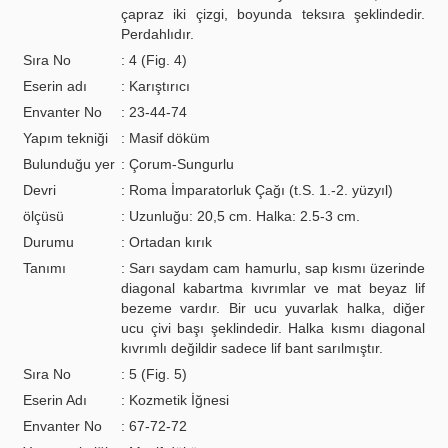
çapraz iki çizgi, boyunda teksıra şeklindedir.
Perdahlıdır.
Sıra No
: 4 (Fig. 4)
Eserin adı
: Karıştırıcı
Envanter No
: 23-44-74
Yapım tekniği
: Masif döküm
Bulunduğu yer
: Çorum-Sungurlu
Devri
: Roma İmparatorluk Çağı (t.S. 1.-2. yüzyıl)
ölçüsü
: Uzunluğu: 20,5 cm. Halka: 2.5-3 cm.
Durumu
: Ortadan kırık
Tanımı
: Sarı saydam cam hamurlu, sap kısmı üzerinde
diagonal kabartma kıvrımlar ve mat beyaz lif
bezeme vardır. Bir ucu yuvarlak halka, diğer
ucu çivi başı şeklindedir. Halka kısmı diagonal
kıvrımlı değildir sadece lif bant sarılmıştır.
Sıra No
: 5 (Fig. 5)
Eserin Adı
: Kozmetik İğnesi
Envanter No
: 67-72-72