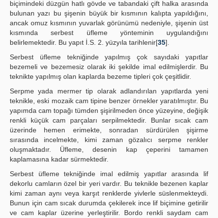
biçimindeki düzgün hatlı gövde ve tabandaki çift halka arasında
bulunan yazı bu şişenin büyük bir kısmının kalıpta yapıldığını,
ancak omuz kısmının yuvarlak görünümü nedeniyle, şişenin üst
kısmında serbest üfleme yönteminin uygulandığını
belirlemektedir. Bu yapıt İ.S. 2. yüzyıla tarihlenir[
35
].
Serbest üfleme tekniğinde yapılmış çok sayıdaki yapıtlar
bezemeli ve bezemesiz olarak iki şekilde imal edilmişlerdir. Bu
teknikte yapılmış olan kaplarda bezeme tipleri çok çeşitlidir.
Serpme yada mermer tip olarak adlandırılan yapıtlarda yeni
teknikle, eski mozaik cam tipine benzer örnekler yaratılmıştır. Bu
yapımda cam topağı tümden şişirilmeden önce yüzeyine, değişik
renkli küçük cam parçaları serpilmektedir. Bunlar sıcak cam
üzerinde hemen erimekte, sonradan sürdürülen şişirme
sırasında incelmekte, kimi zaman gözalıcı serpme renkler
oluşmaktadır. Üfleme, desenin kap çeperini tamamen
kaplamasına kadar sürmektedir.
Serbest üfleme tekniğinde imal edilmiş yapıtlar arasında lif
dekorlu camların özel bir yeri vardır. Bu teknikle bezenen kaplar
kimi zaman aynı veya karşıt renklerde yivlerle süslenmekteydi.
Bunun için cam sıcak durumda çekilerek ince lif biçimine getirilir
ve cam kaplar üzerine yerleştirilir. Bordo renkli saydam cam