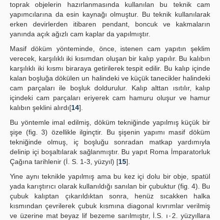
toprak objelerin hazırlanmasında kullanılan bu teknik cam
yapımcılarına da esin kaynağı olmuştur. Bu teknik kullanılarak
erken devirlerden itibaren pendant, boncuk ve kakmaların
yanında açık ağızlı cam kaplar da yapılmıştır.
Masif döküm yönteminde, önce, istenen cam yapıtın şeklim
verecek, karşılıklı iki kısımdan oluşan bir kalıp yapılır. Bu kalıbın
karşılıklı iki kısmı biraraya getirilerek tespit edilir. Bu kalıp içinde
kalan boşluğa dökülen un halindeki ve küçük tanecikler halindeki
cam parçaları ile boşluk doldurulur. Kalıp alttan ısıtılır, kalıp
içindeki cam parçaları eriyerek cam hamuru oluşur ve hamur
kalıbın şeklini alırdı[
14
].
Bu yöntemle imal edilmiş, döküm tekniğinde yapılmış küçük bir
şişe (fig. 3) özellikle ilginçtir. Bu şişenin yapımı masif döküm
tekniğinde olmuş, iç boşluğu sonradan matkap yardımıyla
delinip içi boşaltılarak sağlanmıştır. Bu yapıt Roma İmparatorluk
Çağına tarihlenir (İ. S. 1-3, yüzyıl) [
15
].
Yine aynı teknikle yapılmış ama bu kez içi dolu bir obje, spatül
yada karıştırıcı olarak kullanıldığı sanılan bir çubuktur (fig. 4). Bu
çubuk kalıptan çıkarıldıktan sonra, henüz sıcakken halka
kısmından çevrilerek çubuk kısmına diagonal kıvrımlar verilmiş
ve üzerine mat beyaz lif bezeme sarılmıştır, İ.S. ı٠2. yüzyıllara