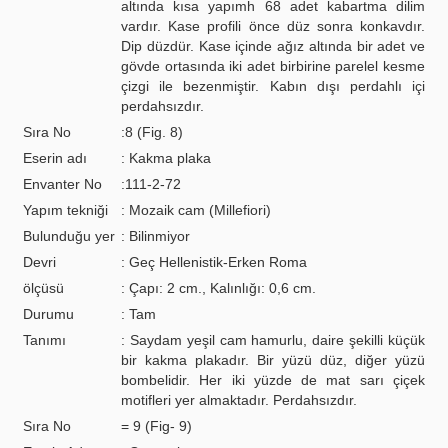
altında kısa yapımh 68 adet kabartma dilim
vardır. Kase profili önce düz sonra konkavdır.
Dip düzdür. Kase içinde ağız altında bir adet ve
gövde ortasında iki adet birbirine parelel kesme
çizgi ile bezenmiştir. Kabın dışı perdahlı içi
perdahsızdır.
Sıra No
:8 (Fig. 8)
Eserin adı
: Kakma plaka
Envanter No
:111-2-72
Yapım tekniği
: Mozaik cam (Millefiori)
Bulunduğu yer
: Bilinmiyor
Devri
: Geç Hellenistik-Erken Roma
ölçüsü
: Çapı: 2 cm., Kalınlığı: 0,6 cm.
Durumu
: Tam
Tanımı
: Saydam yeşil cam hamurlu, daire şekilli küçük
bir kakma plakadır. Bir yüzü düz, diğer yüzü
bombelidir. Her iki yüzde de mat sarı çiçek
motifleri yer almaktadır. Perdahsızdır.
Sıra No
= 9 (Fig- 9)