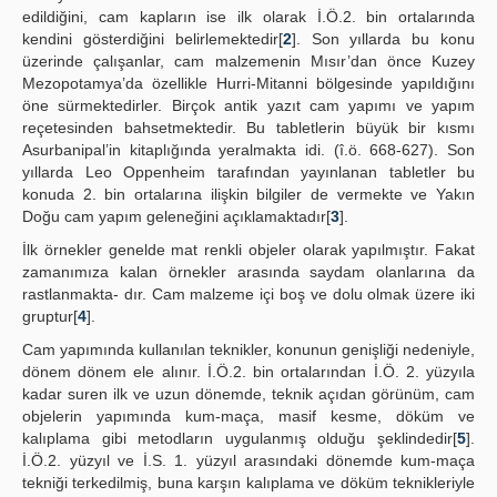
edildiğini, cam kapların ise ilk olarak İ.Ö.2. bin ortalarında
kendini gösterdiğini belirlemektedir[
2
]. Son yıllarda bu konu
üzerinde çalışanlar, cam malzemenin Mısır’dan önce Kuzey
Mezopotamya’da özellikle Hurri-Mitanni bölgesinde yapıldığını
öne sürmektedirler. Birçok antik yazıt cam yapımı ve yapım
reçetesinden bahsetmektedir. Bu tabletlerin büyük bir kısmı
Asurbanipal’in kitaplığında yeralmakta idi. (î.ö. 668-627). Son
yıllarda Leo Oppenheim tarafından yayınlanan tabletler bu
konuda 2. bin ortalarına ilişkin bilgiler de vermekte ve Yakın
Doğu cam yapım geleneğini açıklamaktadır[
3
].
İlk örnekler genelde mat renkli objeler olarak yapılmıştır. Fakat
zamanımıza kalan örnekler arasında saydam olanlarına da
rastlanmakta- dır. Cam malzeme içi boş ve dolu olmak üzere iki
gruptur[
4
].
Cam yapımında kullanılan teknikler, konunun genişliği nedeniyle,
dönem dönem ele alınır. İ.Ö.2. bin ortalarından İ.Ö. 2. yüzyıla
kadar suren ilk ve uzun dönemde, teknik açıdan görünüm, cam
objelerin yapımında kum-maça, masif kesme, döküm ve
kalıplama gibi metodların uygulanmış olduğu şeklindedir[
5
].
İ.Ö.2. yüzyıl ve İ.S. 1. yüzyıl arasındaki dönemde kum-maça
tekniği terkedilmiş, buna karşın kalıplama ve döküm teknikleriyle