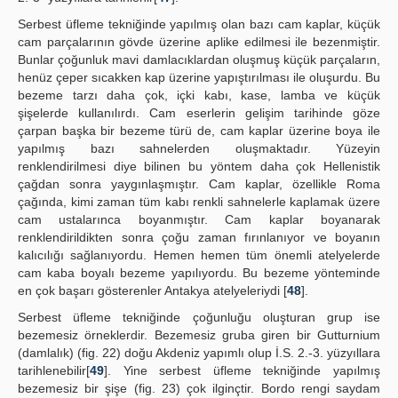
Serbest üfleme tekniğinde yapılmış olan bazı cam kaplar, küçük
cam parçalarının gövde üzerine aplike edilmesi ile bezenmiştir.
Bunlar çoğunluk mavi damlacıklardan oluşmuş küçük parçaların,
henüz çeper sıcakken kap üzerine yapıştırılması ile oluşurdu. Bu
bezeme tarzı daha çok, içki kabı, kase, lamba ve küçük
şişelerde kullanılırdı. Cam eserlerin gelişim tarihinde göze
çarpan başka bir bezeme türü de, cam kaplar üzerine boya ile
yapılmış bazı sahnelerden oluşmaktadır. Yüzeyin
renklendirilmesi diye bilinen bu yöntem daha çok Hellenistik
çağdan sonra yaygınlaşmıştır. Cam kaplar, özellikle Roma
çağında, kimi zaman tüm kabı renkli sahnelerle kaplamak üzere
cam ustalarınca boyanmıştır. Cam kaplar boyanarak
renklendirildikten sonra çoğu zaman fırınlanıyor ve boyanın
kalıcılığı sağlanıyordu. Hemen hemen tüm önemli atelyelerde
cam kaba boyalı bezeme yapılıyordu. Bu bezeme yönteminde
en çok başarı gösterenler Antakya atelyeleriydi [
48
].
Serbest üfleme tekniğinde çoğunluğu oluşturan grup ise
bezemesiz örneklerdir. Bezemesiz gruba giren bir Gutturnium
(damlalık) (fig. 22) doğu Akdeniz yapımlı olup İ.S. 2.-3. yüzyıllara
tarihlenebilir[
49
]. Yine serbest üfleme tekniğinde yapılmış
bezemesiz bir şişe (fig. 23) çok ilginçtir. Bordo rengi saydam