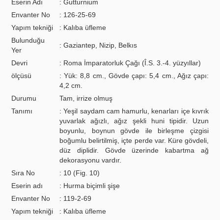
Eserin Adı
: Gutturnium
Envanter No
: 126-25-69
Yapım tekniği
: Kalıba üfleme
Bulunduğu
: Gaziantep, Nizip, Belkıs
Yer
Devri
: Roma İmparatorluk Çağı (Î.S. 3.-4. yüzyıllar)
ölçüsü
: Yük: 8,8 cm., Gövde çapı: 5,4 cm., Ağız çapı:
4,2 cm.
Durumu
Tam, irrize olmuş
Tanımı
: Yeşil saydam cam hamurlu, kenarları içe kıvrık
yuvarlak ağızlı, ağız şekli huni tipidir. Uzun
boyunlu, boynun gövde ile birleşme çizgisi
boğumlu belirtilmiş, içte perde var. Küre gövdeli,
düz diplidir. Gövde üzerinde kabartma ağ
dekorasyonu vardır.
Sıra No
: 10 (Fig. 10)
Eserin adı
: Hurma biçimli şişe
Envanter No
: 119-2-69
Yapım tekniği
: Kalıba üfleme