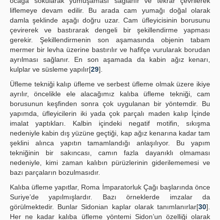
ocağa sokularak yumuşaması sağlanır ve tekrar çevrilerek
liflemeye devam edilir. Bu arada cam yumağı doğal olarak
damla şeklinde aşağı doğru uzar. Cam üfleyicisinin borusunu
çevirerek ve bastırarak dengeli bir şekillendirme yapması
gerekir. Şekillendirmenin son aşamasında objenin tabam
mermer bir levha üzerine bastırılır ve hafifçe vurularak borudan
ayrılması sağlanır. En son aşamada da kabin ağız kenarı,
kulplar ve süsleme yapılır[
29
].
Üfleme tekniği kalıp üfleme ve serbest üfleme olmak üzere ikiye
ayrılır, öncelikle ele alacağımız kalıba üfleme tekniği, cam
borusunun keşfinden sonra çok uygulanan bir yöntemdir. Bu
yapımda, üfleyicilerin iki yada çok parçalı maden kalıp İçinde
imalat yaptıkları. Kalbin içindeki negatif motifin, sıkışma
nedeniyle kabin dış yüzüne geçtiği, kap ağız kenarına kadar tam
şeklini alınca yapıtın tamamlandığı anlaşılıyor. Bu yapım
tekniğinin bir sakıncası, camın fazla dayanıklı olmaması
nedeniyle, kimi zaman kalıbın pürüzlerinin giderilememesi ve
bazı parçaların bozulmasıdır.
Kalıba üfleme yapıtlar, Roma İmparatorluk Çağı başlarında önce
Suriye’de yapılmışlardır. Bazı örneklerde imzalar da
görülmektedir. Bunlar Sidonian kaplar olarak tanımlanırlar[
30
].
Her ne kadar kalıba üfleme yöntemi Sidon’un özelliği olarak