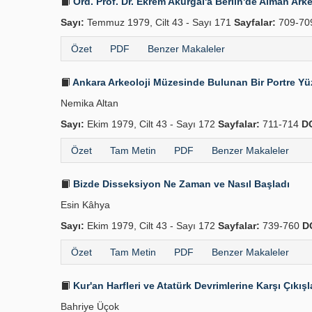
Ord. Prof. Dr. Ekrem Akurgal'a Berlin'de Alman Arkeo
Sayı:
Temmuz 1979, Cilt 43 - Sayı 171
Sayfalar:
709-70
Özet
PDF
Benzer Makaleler
Ankara Arkeoloji Müzesinde Bulunan Bir Portre Yü
Nemika Altan
Sayı:
Ekim 1979, Cilt 43 - Sayı 172
Sayfalar:
711-714
DO
Özet
Tam Metin
PDF
Benzer Makaleler
Bizde Disseksiyon Ne Zaman ve Nasıl Başladı
Esin Kâhya
Sayı:
Ekim 1979, Cilt 43 - Sayı 172
Sayfalar:
739-760
D
Özet
Tam Metin
PDF
Benzer Makaleler
Kur'an Harfleri ve Atatürk Devrimlerine Karşı Çıkışl
Bahriye Üçok