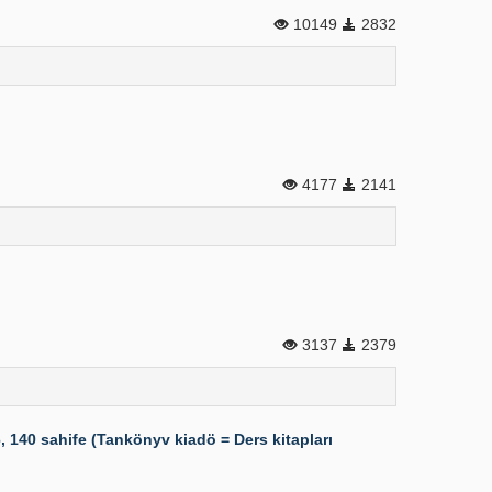
10149
2832
4177
2141
3137
2379
 140 sahife (Tankönyv kiadö = Ders kitapları