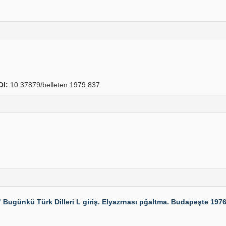
OI:
10.37879/belleten.1979.837
ugünkü Türk Dilleri L giriş. Elyazrnası pğaltma. Budapeşte 1976,