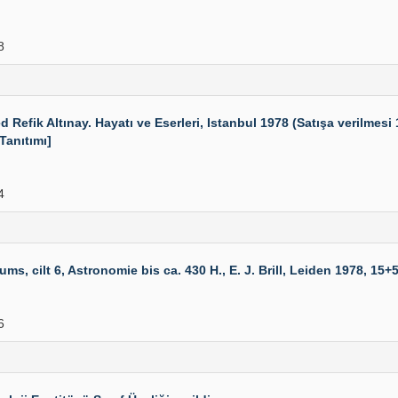
8
k Altınay. Hayatı ve Eserleri, Istanbul 1978 (Satışa verilmesi 19
 Tanıtımı]
4
 cilt 6, Astronomie bis ca. 430 H., E. J. Brill, Leiden 1978, 15+52
6