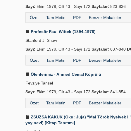
Sayı:
Ekim 1979, Cilt 43 - Sayı 172
Sayfalar:
823-836
Özet
Tam Metin
PDF
Benzer Makaleler
Profesör Paul Wittek (1894-1978)
Stanford J. Shaw
Sayı:
Ekim 1979, Cilt 43 - Sayı 172
Sayfalar:
837-840
D
Özet
Tam Metin
PDF
Benzer Makaleler
Ölenlerimiz - Ahmed Cemal Köprülü
Fevziye Tansel
Sayı:
Ekim 1979, Cilt 43 - Sayı 172
Sayfalar:
841-854
Özet
Tam Metin
PDF
Benzer Makaleler
ZSUZSA KAKUK (Oku: Juja) "Mai Török Nyelvek I." B
yayınevi) [Kitap Tanıtımı]