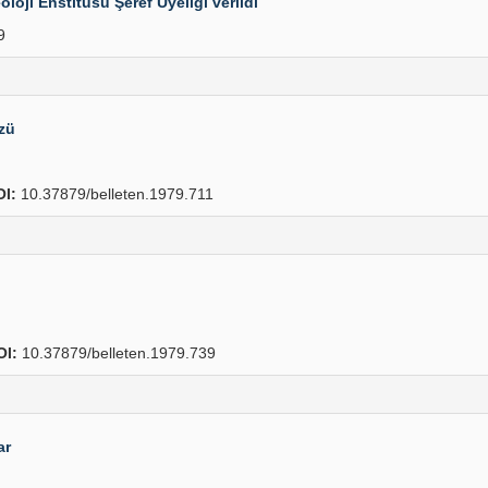
loji Enstitüsü Şeref Üyeliği verildi
9
zü
I:
10.37879/belleten.1979.711
OI:
10.37879/belleten.1979.739
ar