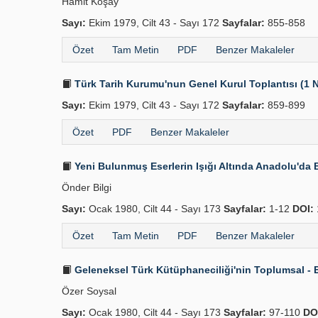
Hamit Koşay
Sayı:
Ekim 1979, Cilt 43 - Sayı 172
Sayfalar:
855-858
Özet
Tam Metin
PDF
Benzer Makaleler
Türk Tarih Kurumu'nun Genel Kurul Toplantısı (1 
Sayı:
Ekim 1979, Cilt 43 - Sayı 172
Sayfalar:
859-899
Özet
PDF
Benzer Makaleler
Yeni Bulunmuş Eserlerin Işığı Altında Anadolu'da 
Önder Bilgi
Sayı:
Ocak 1980, Cilt 44 - Sayı 173
Sayfalar:
1-12
DOI:
Özet
Tam Metin
PDF
Benzer Makaleler
Geleneksel Türk Kütüphaneciliği'nin Toplumsal -
Özer Soysal
Sayı:
Ocak 1980, Cilt 44 - Sayı 173
Sayfalar:
97-110
DO