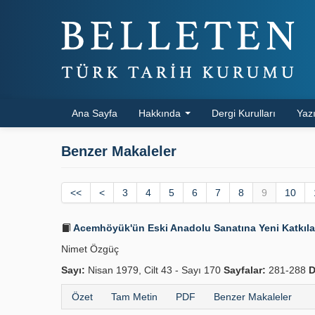
Ana Sayfa
Hakkında
Dergi Kurulları
Yazı
Benzer Makaleler
<<
<
3
4
5
6
7
8
9
10
Acemhöyük'ün Eski Anadolu Sanatına Yeni Katkıla
Nimet Özgüç
Sayı:
Nisan 1979, Cilt 43 - Sayı 170
Sayfalar:
281-288
D
Özet
Tam Metin
PDF
Benzer Makaleler