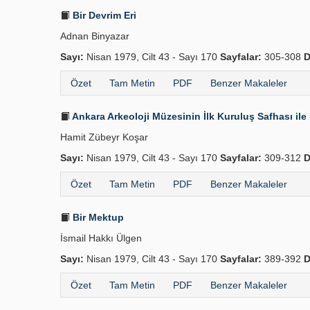
Bir Devrim Eri
Adnan Binyazar
Sayı:
Nisan 1979, Cilt 43 - Sayı 170
Sayfalar:
305-308
D
Özet
Tam Metin
PDF
Benzer Makaleler
Ankara Arkeoloji Müzesinin İlk Kuruluş Safhası ile İl
Hamit Zübeyr Koşar
Sayı:
Nisan 1979, Cilt 43 - Sayı 170
Sayfalar:
309-312
D
Özet
Tam Metin
PDF
Benzer Makaleler
Bir Mektup
İsmail Hakkı Ülgen
Sayı:
Nisan 1979, Cilt 43 - Sayı 170
Sayfalar:
389-392
D
Özet
Tam Metin
PDF
Benzer Makaleler