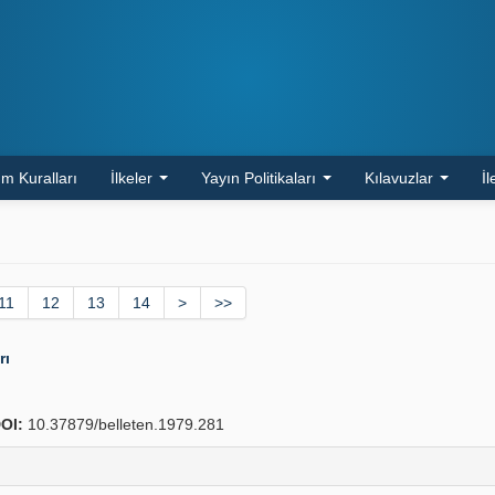
m Kuralları
İlkeler
Yayın Politikaları
Kılavuzlar
İl
11
12
13
14
>
>>
rı
OI:
10.37879/belleten.1979.281