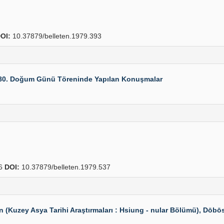
OI:
10.37879/belleten.1979.393
 80. Doğum Günü Töreninde Yapılan Konuşmalar
46
DOI:
10.37879/belleten.1979.537
 (Kuzey Asya Tarihi Araştırmaları : Hsiung - nular Bölümü), Dōbōs