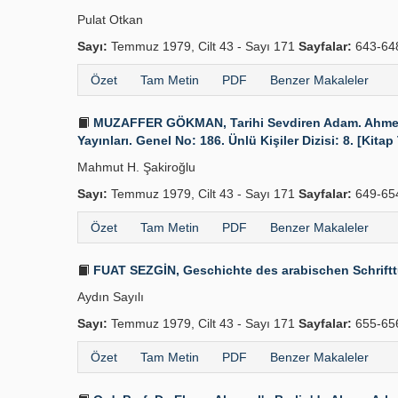
Pulat Otkan
Sayı:
Temmuz 1979, Cilt 43 - Sayı 171
Sayfalar:
643-64
Özet
Tam Metin
PDF
Benzer Makaleler
MUZAFFER GÖKMAN, Tarihi Sevdiren Adam. Ahmed Refi
Yayınları. Genel No: 186. Ünlü Kişiler Dizisi: 8. [Kitap
Mahmut H. Şakiroğlu
Sayı:
Temmuz 1979, Cilt 43 - Sayı 171
Sayfalar:
649-65
Özet
Tam Metin
PDF
Benzer Makaleler
FUAT SEZGİN, Geschichte des arabischen Schrifttums,
Aydın Sayılı
Sayı:
Temmuz 1979, Cilt 43 - Sayı 171
Sayfalar:
655-65
Özet
Tam Metin
PDF
Benzer Makaleler