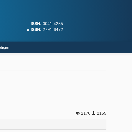
ISSN:
0041-4255
e-ISSN:
2791-6472
etişim
2176
2155