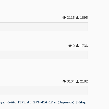
2115
1895
0
1736
3104
2182
ya, Kyōto 1975, A5, 2+3+414+17 s. (Japonca). [Kitap