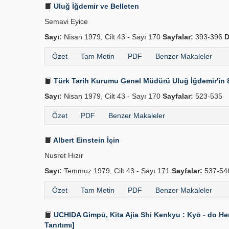
Uluğ İğdemir ve Belleten
Semavi Eyice
Sayı:
Nisan 1979, Cilt 43 - Sayı 170
Sayfalar:
393-396
D
Özet
Tam Metin
PDF
Benzer Makaleler
Türk Tarih Kurumu Genel Müdürü Uluğ İğdemir'in
Sayı:
Nisan 1979, Cilt 43 - Sayı 170
Sayfalar:
523-535
Özet
PDF
Benzer Makaleler
Albert Einstein İçin
Nusret Hızır
Sayı:
Temmuz 1979, Cilt 43 - Sayı 171
Sayfalar:
537-5
Özet
Tam Metin
PDF
Benzer Makaleler
UCHIDA Gimpū, Kita Ajia Shi Kenkyu : Kyō - do Hen
Tanıtımı]