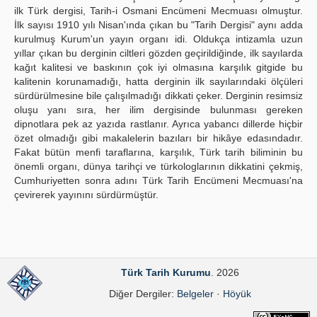
ilk Türk dergisi, Tarih-i Osmani Encümeni Mecmuası olmuştur.
İlk sayısı 1910 yılı Nisan'ında çıkan bu "Tarih Dergisi" aynı adda
kurulmuş Kurum'un yayın organı idi. Oldukça intizamla uzun
yıllar çıkan bu derginin ciltleri gözden geçirildiğinde, ilk sayılarda
kağıt kalitesi ve baskının çok iyi olmasına karşılık gitgide bu
kalitenin korunamadığı, hatta derginin ilk sayılarındaki ölçüleri
sürdürülmesine bile çalışılmadığı dikkati çeker. Derginin resimsiz
oluşu yanı sıra, her ilim dergisinde bulunması gereken
dipnotlara pek az yazıda rastlanır. Ayrıca yabancı dillerde hiçbir
özet olmadığı gibi makalelerin bazıları bir hikâye edasındadır.
Fakat bütün menfi taraflarına, karşılık, Türk tarih biliminin bu
önemli organı, dünya tarihçi ve türkologlarının dikkatini çekmiş,
Cumhuriyetten sonra adını Türk Tarih Encümeni Mecmuası'na
çevirerek yayınını sürdürmüştür.
Türk Tarih Kurumu
. 2026
Diğer Dergiler:
Belgeler
·
Höyük