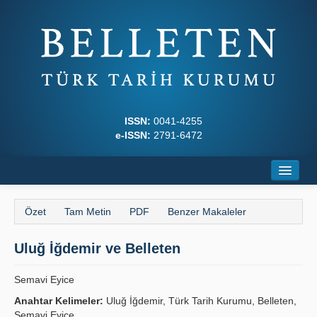
ISSN:
0041-4255
e-ISSN:
2791-6472
Ana Sayfa
Özet
Tam Metin
PDF
Benzer Makaleler
Hakkında
Uluğ İğdemir ve Belleten
Dergi Kurulları
Yazım Kuralları
Semavi Eyice
Anahtar Kelimeler:
Uluğ İğdemir, Türk Tarih Kurumu, Belleten,
İlkeler
Semavi Eyice