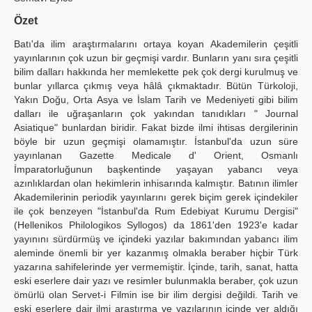
Yayın Politikaları
Özet
Batı'da ilim araştırmalarını ortaya koyan Akademilerin çeşitli
Kılavuzlar
yayınlarının çok uzun bir geçmişi vardır. Bunların yanı sıra çeşitli
bilim dalları hakkında her memlekette pek çok dergi kurulmuş ve
İletişim
bunlar yıllarca çıkmış veya hâlâ çıkmaktadır. Bütün Türkoloji,
Yakın Doğu, Orta Asya ve İslam Tarih ve Medeniyeti gibi bilim
dalları ile uğraşanların çok yakından tanıdıkları " Journal
Asiatique" bunlardan biridir. Fakat bizde ilmi ihtisas dergilerinin
böyle bir uzun geçmişi olamamıştır. İstanbul'da uzun süre
yayınlanan Gazette Medicale d' Orient, Osmanlı
İmparatorluğunun başkentinde yaşayan yabancı veya
azınlıklardan olan hekimlerin inhisarında kalmıştır. Batının ilimler
Akademilerinin periodik yayınlarını gerek biçim gerek içindekiler
ile çok benzeyen "İstanbul'da Rum Edebiyat Kurumu Dergisi"
(Hellenikos Philologikos Syllogos) da 1861'den 1923'e kadar
yayınını sürdürmüş ve içindeki yazılar bakımından yabancı ilim
aleminde önemli bir yer kazanmış olmakla beraber hiçbir Türk
yazarına sahifelerinde yer vermemiştir. İçinde, tarih, sanat, hatta
eski eserlere dair yazı ve resimler bulunmakla beraber, çok uzun
ömürlü olan Servet-i Filmin ise bir ilim dergisi değildi. Tarih ve
eski eserlere dair ilmi araştırma ve yazılarının içinde yer aldığı